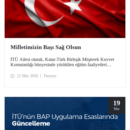
Milletimizin Başı Sağ Olsun
İTÜ Ailesi olarak, Katar-Türk Birleşik Müşterek Kuvvet
Komutanlığı bünyesinde yürütülen eğitim faaliyetleri
esnasında, Katar Silahlı Kuvvetlerine ait bir helikopterin
kaza kırıma uğraması sonucu şehit olan Türk Silahlı
22 Mar 2026
Duyuru
Kuvvetlerimiz ve ASELSAN personeli teknisyenlerimize
Allah'tan rahmet; ailelerine ve milletimize başsağlığı
diliyoruz. Milletimizin başı sağ olsun.
19
Mar