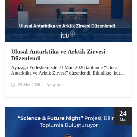
Ulusal Antarktika ve Arktik Zirvesi
Düzenlendi
Ayazağa Yerleşkemizde 23 Mart 2026 tarihinde “Ulusal
Antarktika ve Arktik Zirvesi” düzenlendi. Etkinlikte, kutup
araştırmaları ve iklim değişikliği alanındaki güncel
gelişmeler, akademik çalışmalar ve endüstriyel uygulamalar
25 Mar 2026
Araştırma
bir arada ele alındı
24
Mar