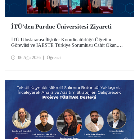
İTÜ’den Purdue Üniversitesi Ziyareti
İTÜ Uluslararası İlişkiler Koordinatörlüğü Öğretim
Görevlisi ve IAESTE Türkiye Sorumlusu Cahit Okan,
akademik ilişkileri ve iş birliğini geliştirmek amacıyla 20-27
Temmuz tarihlerinde ABD’de dünyanın önde gelen
06 Ağu 2026
Öğrenci
araştırma üniversitelerinden Purdue Üniversitesi başta
olmak üzere bir dizi ziyarette bulundu.