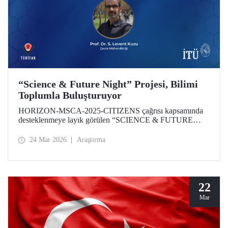
“Science & Future Night” Projesi, Bilimi
Toplumla Buluşturuyor
HORIZON-MSCA-2025-CITIZENS çağrısı kapsamında
desteklenmeye layık görülen “SCIENCE & FUTURE
NIGHT” Projesinin İTÜ bünyesindeki çalışmaları,
akademisyenimiz Prof. Dr. Levent Kuzu yürütücülüğünde
24 Mar 2026
Araştırma
gerçekleştirilecek. Proje; iklim değişikliği, halk sağlığı ve
dijital dönüşüm gibi küresel öncelikli alanlarda üretilen
bilimsel çıktıların toplumun tüm katmanlarına ulaştırılmasını
ve araştırma kültürünün şehir yaşamı ile entegrasyonunu
hedefliyor.
22
Mar