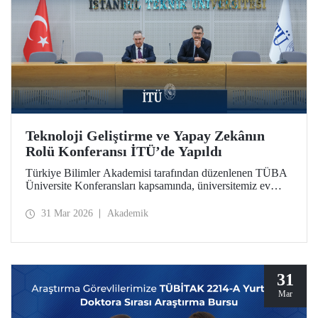
Teknoloji Geliştirme ve Yapay Zekânın
Rolü Konferansı İTÜ’de Yapıldı
Türkiye Bilimler Akademisi tarafından düzenlenen TÜBA
Üniversite Konferansları kapsamında, üniversitemiz ev
sahipliğinde “Teknoloji Geliştirme ve Yapay Zekânın
Rolü” başlıklı konferans, 30 Mart 2026’da Süleyman
31 Mar 2026
Akademik
Demirel Kültür Merkezimizin Senato Salonu’nda
gerçekleşti.
31
Mar