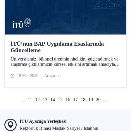
İTÜ’nün BAP Uygulama Esaslarında
Güncelleme
Üniversitemiz, bilimsel üretimin niteliğini güçlendirmek ve
araştırma çıktılarımızın küresel etkisini artırmak amacıyla
Bilimsel Araştırma Projeleri (BAP) bünyesinde stratejik
güncellemeleri hayata geçirdi.
19 Mar 2026
Araştırma
...
11
12
13
14
15
16
17
18
19
20
...
İTÜ Ayazağa Yerleşkesi
Rektörlük Binası Maslak-Sarıyer / İstanbul