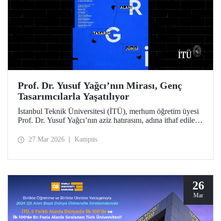
Prof. Dr. Yusuf Yağcı’nın Mirası, Genç
Tasarımcılarla Yaşatılıyor
İstanbul Teknik Üniversitesi (İTÜ), merhum öğretim üyesi
Prof. Dr. Yusuf Yağcı’nın aziz hatırasını, adına ithaf edilen
araştırma binasında, disiplinler arası bir yaklaşımla
somutlaşan kalıcı sergi alanında yaşatacak.
27 Mar 2026
Kampüs
26
Mar