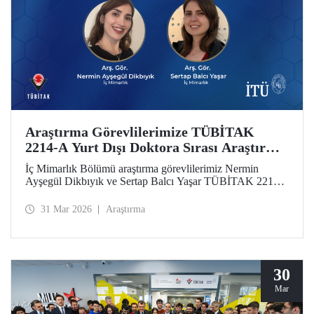
Araştırma Görevlilerimize TÜBİTAK
2214-A Yurt Dışı Doktora Sırası Araştırma
Bursu
İç Mimarlık Bölümü araştırma görevlilerimiz Nermin
Ayşegül Dikbıyık ve Sertap Balcı Yaşar TÜBİTAK 2214-
A Doktora Sırası Araştırma Bursunu almaya hak
kazandılar.
31 Mar 2026
Araştırma
30
Mar