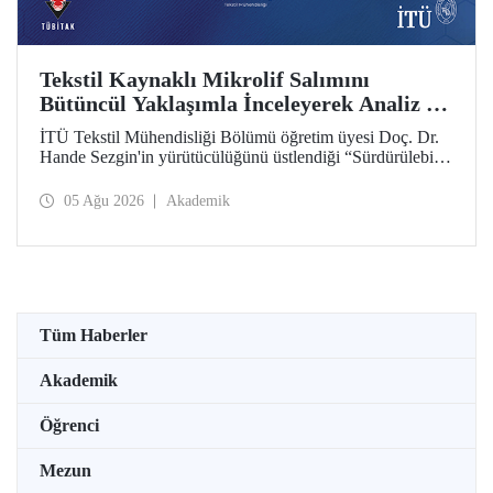
Tekstil Kaynaklı Mikrolif Salımını
Bütüncül Yaklaşımla İnceleyerek Analiz ve
Azaltım Stratejileri Geliştirecek Projeye
İTÜ Tekstil Mühendisliği Bölümü öğretim üyesi Doç. Dr.
TÜBİTAK Desteği
Hande Sezgin'in yürütücülüğünü üstlendiği “Sürdürülebilir
Pamuk ve Polyester Esaslı Tekstil Ürünlerinde Kullanım
Koşullarına Bağlı Mikrolif Salımı: Aşınma, UV Maruziyeti
05 Ağu 2026
Akademik
ve Yıkama Döngülerinin Bütünsel Analizi ve Azaltım
Stratejilerinin Geliştirilmesi” başlıklı proje, TÜBİTAK
2515 – COST Aksiyon Üyeleri Ar-Ge Destek Programı
kapsamında desteklenmeye hak kazandı.
Tüm Haberler
Akademik
Öğrenci
Mezun