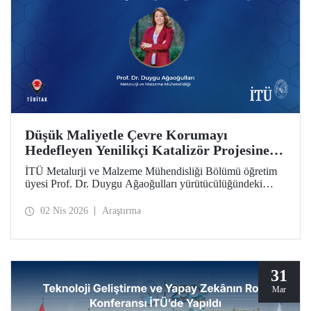
Düşük Maliyetle Çevre Korumayı
Hedefleyen Yenilikçi Katalizör Projesine
TÜBİTAK İkili İş Birliği Programı Desteği
İTÜ Metalurji ve Malzeme Mühendisliği Bölümü öğretim
üyesi Prof. Dr. Duygu Ağaoğulları yürütücülüğündeki
proje, “2502 - Araştırma Projeleri - Bulgaristan Bilimler
Akademisi (BAS) ile İkili İşbirliği Programı” kapsamında
02 Nis 2026
Araştırma
desteklenmeye hak kazandı. Projedeki ileri malzemelerin
hazırlanmasında sürdürülebilir ve yenilikçi mekanokimya
yaklaşımı öne çıkıyor.
31
Mar