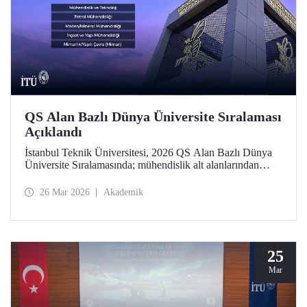
QS Alan Bazlı Dünya Üniversite Sıralaması
Açıklandı
İstanbul Teknik Üniversitesi, 2026 QS Alan Bazlı Dünya
Üniversite Sıralamasında; mühendislik alt alanlarından
“Petrol Mühendisliği”nde 39’uncu, “Maden/Mineral
Mühendisliği”nde 43’üncü, “Elektrik-Elektronik
26 Mar 2026
Akademik
Mühendisliği”nde 119’uncu oldu. “Mimarlık/Yapılı Çevre
(Mimari)” ile “İnşaat ve Yapı Mühendisliği”nde ise 51-100
aralığında bulunan İTÜ, “Mühendislik ve Teknoloji”de
dünyada ilk 100 üniversite arasında Türkiye’den yer alan
tek üniversite.
25
Mar