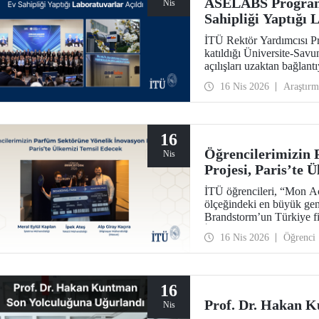
ASELABS Program
Nis
Sahipliği Yaptığı 
İTÜ Rektör Yardımcısı Pr
katıldığı Üniversite-Sa
açılışları uzaktan bağla
Mikrodalga Yenilikçi Mal
16 Nis 2026
Araştırm
Üstü ve Otonomi Teknolo
Yerleşkesi’nde yer alıyor.
16
Öğrencilerimizin 
Nis
Projesi, Paris’te 
İTÜ öğrencileri, “Mon Acc
ölçeğindeki en büyük gen
Brandstorm’un Türkiye fin
İpek Ateş, Meral Eylül K
16 Nis 2026
Öğrenci
sahipliğinde düzenlenecek
16
Prof. Dr. Hakan K
Nis