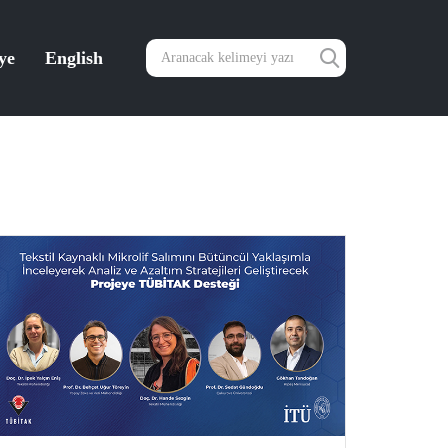
ye
English