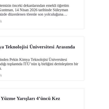
ltemizin önceki dekanlarından emekli öğretim
Kuntman, 14 Nisan 2026 tarihinde Süleyman
izde düzenlenen törenle son yolculuğuna
ik
a Teknolojisi Üniversitesi Arasında
rinden Pekin Kimya Teknolojisi Üniversitesi
ğı toplantıda İTÜ’nün iş birliğini derinleştiren bir
ı.
ik
 Yüzme Yarışları 4’üncü Kez