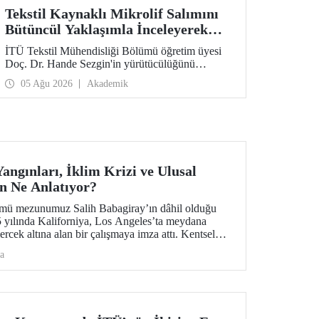
Tekstil Kaynaklı Mikrolif Salımını
Bütüncül Yaklaşımla İnceleyerek
Analiz ve Azaltım Stratejileri
İTÜ Tekstil Mühendisliği Bölümü öğretim üyesi
Geliştirecek Projeye TÜBİTAK
Doç. Dr. Hande Sezgin'in yürütücülüğünü
Desteği
üstlendiği “Sürdürülebilir Pamuk ve Polyester
05 Ağu 2026
Akademik
Esaslı Tekstil Ürünlerinde Kullanım Koşullarına
Bağlı Mikrolif Salımı: Aşınma, UV Maruziyeti ve
Yıkama Döngülerinin Bütünsel Analizi ve
Azaltım Stratejilerinin Geliştirilmesi” başlıklı
proje, TÜBİTAK 2515 – COST Aksiyon Üyeleri
Ar-Ge Destek Programı kapsamında
desteklenmeye hak kazandı.
angınları, İklim Krizi ve Ulusal
n Ne Anlatıyor?
ümü mezunumuz Salih Babagiray’ın dâhil olduğu
25 yılında Kaliforniya, Los Angeles’ta meydana
rcek altına alan bir çalışmaya imza attı. Kentsel
esel bir afet değil, aynı zamanda giderek önem
a
lik meselesi olduğuna vurgu yapan araştırma,
yayın organı olan Nature Cities’te yayımlandı.