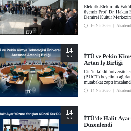
Elektrik-Elektronik Fakü
üyemiz Prof. Dr. Hakan 
Demirel Kültür Merkezim
uğurlandı.
16 Nis 2026
Akadem
14
İTÜ ve Pekin Kimy
Nis
Artan İş Birliği
Çin’in köklü üniversitele
(BUCT) heyetinin ağırlandı
mutabakat zaptı imzaland
14 Nis 2026
Akadem
14
İTÜ’de Halit Ayar
Nis
Düzenlendi