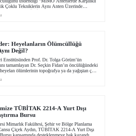
ücülüğünü üstlendiği “MIMO Antenlerde Karşılıklı
ik Çoklu Tekniklerin Aynı Anten Üzerinde
başlıklı proje, TÜBİTAK 1002 – A Hızlı Destek
a
teklenmeye hak kazandı.
der: Heyelanların Ölümcüllüğü
ynı Değil?
ri Enstitüsünden Prof. Dr. Tolga Görüm’ün
ını tamamlayan Dr. Seçkin Fidan’ın öncülüğündeki
, heyelan ölümlerinin topoğrafya ya da yağıştan çok,
i ve ekonomik düzeyini yansıttığını ortaya koyuyor.
a
yük ölçüde insan eliyle şekilleniyor. Araştırmanın
kili dergileri arasında yer alan Science Advances’ta
imize TÜBİTAK 2214-A Yurt Dışı
aştırma Bursu
tesi Mimarlık Fakültesi, Şehir ve Bölge Planlama
Cansu Çiçek Aydın, TÜBİTAK 2214-A Yurt Dışı
a Bursu kapsamında desteklenmeye hak kazandı.