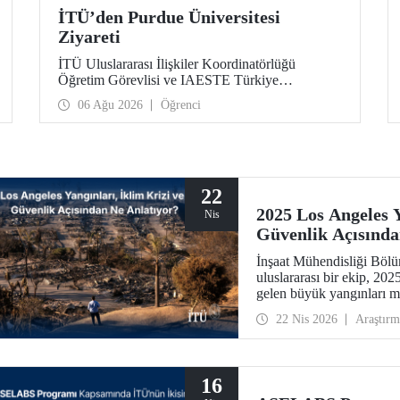
İTÜ’den Purdue Üniversitesi
Ziyareti
İTÜ Uluslararası İlişkiler Koordinatörlüğü
Öğretim Görevlisi ve IAESTE Türkiye
Sorumlusu Cahit Okan, akademik ilişkileri ve iş
06 Ağu 2026
Öğrenci
birliğini geliştirmek amacıyla 20-27 Temmuz
tarihlerinde ABD’de dünyanın önde gelen
araştırma üniversitelerinden Purdue Üniversitesi
başta olmak üzere bir dizi ziyarette bulundu.
22
2025 Los Angeles Y
Nis
Güvenlik Açısında
İnşaat Mühendisliği Böl
uluslararası bir ekip, 20
gelen büyük yangınları me
yangınların yalnızca çevr
22 Nis 2026
Araştırm
kazanan bir ulusal güven
Nature’ın kentler odaklı 
16