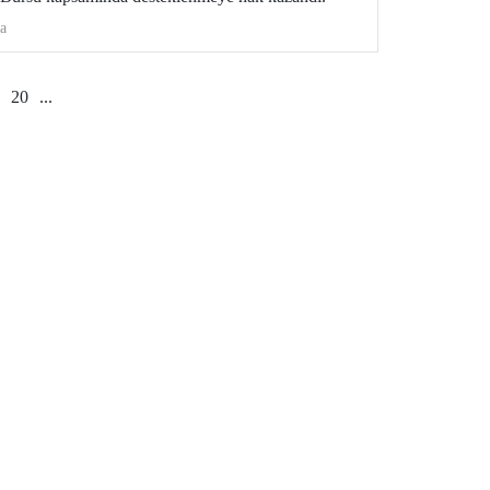
a
20
...