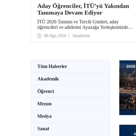
Aday Öğrenciler, İTÜ’yü Yakından
Tanımaya Devam Ediyor
İTÜ 2026 Tanıtım ve Tercih Günleri, aday
öğrencileri ve ailelerini Ayazağa Yerleşkemizde
ağırlamaya devam ediyor. Tanıtım ve Tercih
06 Ağu 2026
Akademik
Günleri 7 Ağustos’ta tamamlanacak, ilgili fakülte
ve birimler adaylara bilgi vermeye devam edecek.
Tüm Haberler
Akademik
Öğrenci
Mezun
Medya
Sanat