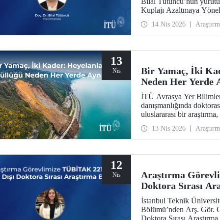
Bilal Tütüncü’nün yürüt
Kuplajı Azaltmaya Yönel
Bütünleşik Uygulaması” 
14 Nis 2026
Araştırm
Programı kapsamında des
13
Bir Yamaç, İki Ka
Nis
Neden Her Yerde A
İTÜ Avrasya Yer Bilimle
danışmanlığında doktoras
uluslararası bir araştırma
ülkelerin arazi yönetimin
13 Nis 2026
Araştırm
Dağların “ölümcüllüğü” bü
sonuçları, dünyanın en et
henüz yayımlandı.
12
Araştırma Görevl
Nis
Doktora Sırası Ar
İstanbul Teknik Üniversi
Bölümü’nden Arş. Gör. 
Doktora Sırası Araştırm