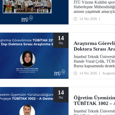
İTÜ Yüzme Kulübü sporcu
Haberleşme Mühendisliği 
anısını yaşatmak amacıyl
yarışlarının dördüncüsü bu
14 Nis 2026
14
Araştırma Görevl
Nis
Doktora Sırası Ar
İstanbul Teknik Üniversit
Hande Vural Çelik, TÜBİ
Bursu kapsamında destek
14 Nis 2026
Araştırm
14
Öğretim Üyemizin
Nis
TÜBİTAK 1002 – A
İstanbul Teknik Üniversit