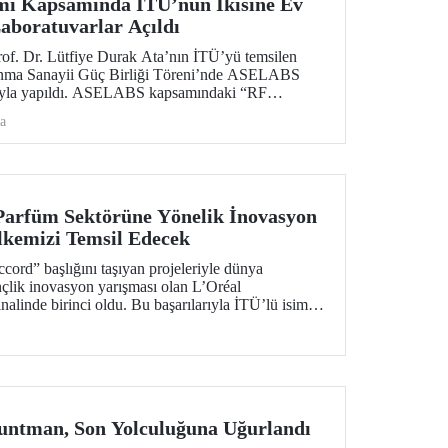
ı Kapsamında İTÜ’nün İkisine Ev
Laboratuvarlar Açıldı
of. Dr. Lütfiye Durak Ata’nın İTÜ’yü temsilen
vunma Sanayii Güç Birliği Töreni’nde ASELABS
ntıyla yapıldı. ASELABS kapsamındaki “RF
zeme Teknolojileri Laboratuvarı” ile “Su Altı, Su
a
jileri Laboratuvarı” İTÜ’nün Ayazağa
Parfüm Sektörüne Yönelik İnovasyon
Ülkemizi Temsil Edecek
ord” başlığını taşıyan projeleriyle dünya
çlik inovasyon yarışması olan L’Oréal
alinde birinci oldu. Bu başarılarıyla İTÜ’lü isimler
aplan ve Alp Giray Kaçıra yarışmanın Paris ev
 küresel finalinde Türkiye’yi temsil edecekler.
untman, Son Yolculuğuna Uğurlandı