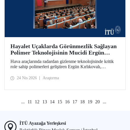
Hayalet Uçaklarda Görünmezlik Sağlayan
Polimer Teknolojisinin Mucidi Ergün
Kırlıkovalı, İTÜ’deydi
Hava araçlarında radardan gizlenme teknolojisinde kritik
role sahip polimerleri geliştiren Ergün Kırlıkovalı,
“İnovasyon Öğretilebilir Bir Beceridir” semineriyle
İTÜ’lülerle bir araya geldi.
24 Nis 2026
Araştırma
...
11
12
13
14
15
16
17
18
19
20
...
İTÜ Ayazağa Yerleşkesi