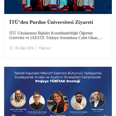
İTÜ’den Purdue Üniversitesi Ziyareti
İTÜ Uluslararası İlişkiler Koordinatörlüğü Öğretim
Görevlisi ve IAESTE Türkiye Sorumlusu Cahit Okan,
akademik ilişkileri ve iş birliğini geliştirmek amacıyla 20-27
Temmuz tarihlerinde ABD’de dünyanın önde gelen
06 Ağu 2026
Öğrenci
araştırma üniversitelerinden Purdue Üniversitesi başta
olmak üzere bir dizi ziyarette bulundu.