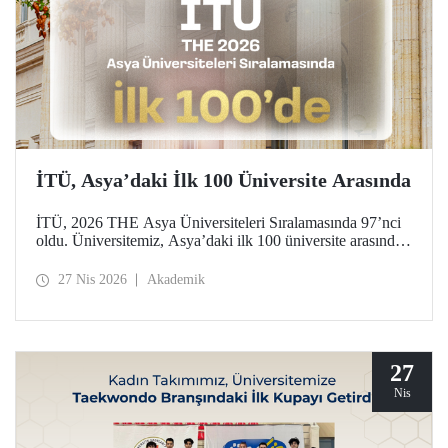
İTÜ, Asya’daki İlk 100 Üniversite Arasında
İTÜ, 2026 THE Asya Üniversiteleri Sıralamasında 97’nci
oldu. Üniversitemiz, Asya’daki ilk 100 üniversite arasında
yer aldığı bu derecelendirmede beş ayrı performans
göstergesinde (araştırma kalitesi, araştırma çevresi,
27 Nis 2026
Akademik
öğretimi, endüstri ve uluslararası görünüm) değerlendirildi.
27
Nis