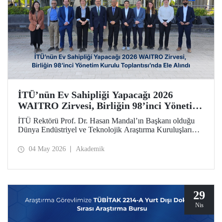
İTÜ’nün Ev Sahipliği Yapacağı 2026
WAITRO Zirvesi, Birliğin 98’inci Yönetim
Kurulu Toplantısı’nda Ele Alındı
İTÜ Rektörü Prof. Dr. Hasan Mandal’ın Başkanı olduğu
Dünya Endüstriyel ve Teknolojik Araştırma Kuruluşları
Birliğinin (WAITRO) 98’inci Yönetim Kurulu Toplantısı
yapıldı. Köln’deki toplantının gündem başlıkları arasında
04 May 2026
Akademik
İTÜ ev sahipliğinde düzenlenecek 2026 WAITRO Zirvesi
öne çıktı.
29
Nis