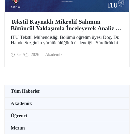
Tekstil Kaynaklı Mikrolif Salımını
Bütüncül Yaklaşımla İnceleyerek Analiz ve
Azaltım Stratejileri Geliştirecek Projeye
İTÜ Tekstil Mühendisliği Bölümü öğretim üyesi Doç. Dr.
TÜBİTAK Desteği
Hande Sezgin'in yürütücülüğünü üstlendiği “Sürdürülebilir
Pamuk ve Polyester Esaslı Tekstil Ürünlerinde Kullanım
Koşullarına Bağlı Mikrolif Salımı: Aşınma, UV Maruziyeti
05 Ağu 2026
Akademik
ve Yıkama Döngülerinin Bütünsel Analizi ve Azaltım
Stratejilerinin Geliştirilmesi” başlıklı proje, TÜBİTAK
2515 – COST Aksiyon Üyeleri Ar-Ge Destek Programı
kapsamında desteklenmeye hak kazandı.
Tüm Haberler
Akademik
Öğrenci
Mezun