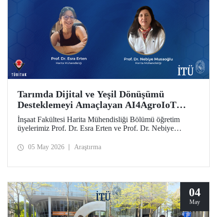
Tarımda Dijital ve Yeşil Dönüşümü
Desteklemeyi Amaçlayan AI4AgroIoT
Projesine Erasmus+ Desteği
İnşaat Fakültesi Harita Mühendisliği Bölümü öğretim
üyelerimiz Prof. Dr. Esra Erten ve Prof. Dr. Nebiye
Musaoğlu’nun yer aldığı AI4AgroIoT (AI & IoT for
Precision Agriculture) Projesi, Avrupa Birliği Erasmus+
05 May 2026
Araştırma
Programı Ana Eylem 2 Yükseköğretim Alanında İş Birliği
Ortaklıkları kapsamında desteklendi.
04
May