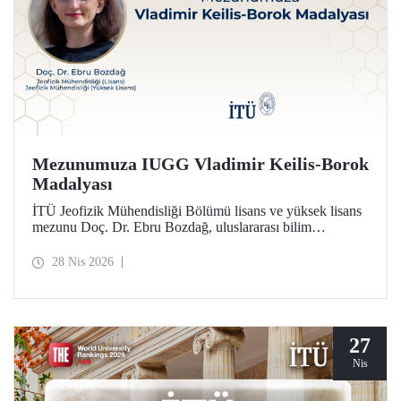
Mezunumuza IUGG Vladimir Keilis-Borok
Madalyası
İTÜ Jeofizik Mühendisliği Bölümü lisans ve yüksek lisans
mezunu Doç. Dr. Ebru Bozdağ, uluslararası bilim
camiasının en prestijli ödüllerinden biri olan IUGG
Vladimir Keilis-Borok Madalyası’na (2026) layık görüldü.
28 Nis 2026
27
Nis