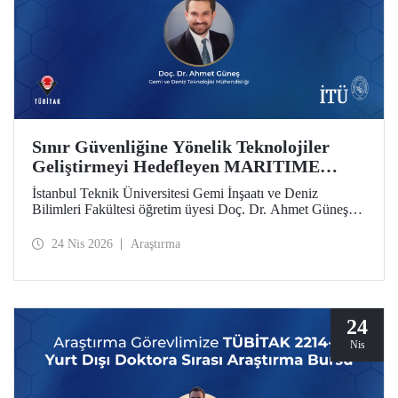
Sınır Güvenliğine Yönelik Teknolojiler
Geliştirmeyi Hedefleyen MARITIME
Projesine AB’den Destek
İstanbul Teknik Üniversitesi Gemi İnşaatı ve Deniz
Bilimleri Fakültesi öğretim üyesi Doç. Dr. Ahmet Güneş’in
yer aldığı MARITIME başlıklı proje, Avrupa Birliği Ufuk
Avrupa Programı kapsamında destek almaya hak kazandı.
24 Nis 2026
Araştırma
24
Nis