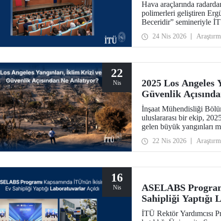
Hava araçlarında radardan
polimerleri geliştiren Erg
Beceridir” semineriyle İTÜ
24 Nis 2026
Araştırm
22
2025 Los Angeles Y
Nis
Güvenlik Açısında
İnşaat Mühendisliği Böl
uluslararası bir ekip, 20
gelen büyük yangınları me
yangınların yalnızca çevr
22 Nis 2026
Araştırm
kazanan bir ulusal güven
Nature’ın kentler odaklı 
16
ASELABS Program
Nis
Sahipliği Yaptığı 
İTÜ Rektör Yardımcısı Pr