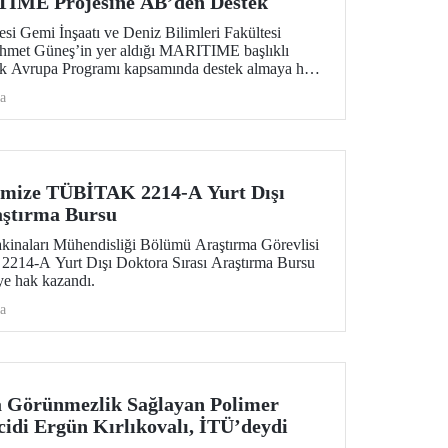
IME Projesine AB’den Destek
esi Gemi İnşaatı ve Deniz Bilimleri Fakültesi
Ahmet Güneş’in yer aldığı MARITIME başlıklı
fuk Avrupa Programı kapsamında destek almaya hak
a
imize TÜBİTAK 2214-A Yurt Dışı
aştırma Bursu
kinaları Mühendisliği Bölümü Araştırma Görevlisi
14-A Yurt Dışı Doktora Sırası Araştırma Bursu
e hak kazandı.
a
a Görünmezlik Sağlayan Polimer
cidi Ergün Kırlıkovalı, İTÜ’deydi