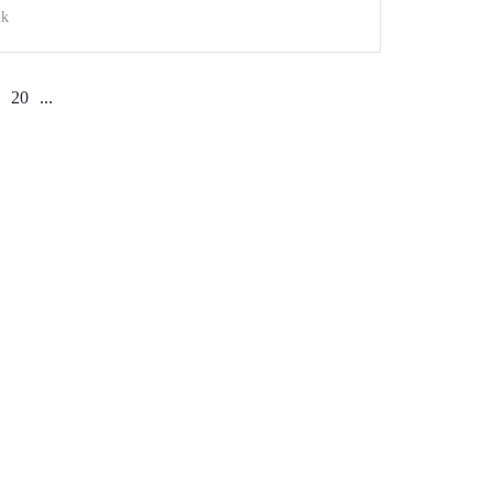
ik
20
...