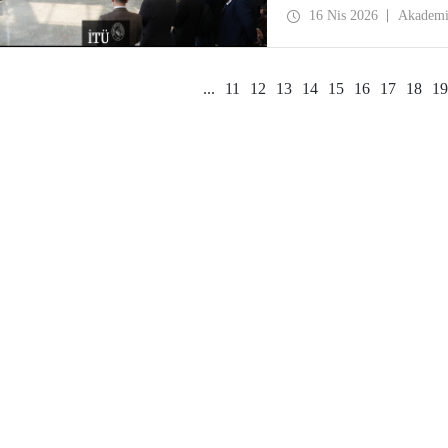
uğurlandı.
16 Nis 2026
Akadem
...
11
12
13
14
15
16
17
18
19