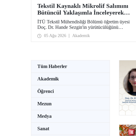
Tekstil Kaynaklı Mikrolif Salımını
Bütüncül Yaklaşımla İnceleyerek
Analiz ve Azaltım Stratejileri
İTÜ Tekstil Mühendisliği Bölümü öğretim üyesi
Geliştirecek Projeye TÜBİTAK
Doç. Dr. Hande Sezgin'in yürütücülüğünü
Desteği
üstlendiği “Sürdürülebilir Pamuk ve Polyester
05 Ağu 2026
Akademik
Esaslı Tekstil Ürünlerinde Kullanım Koşullarına
Bağlı Mikrolif Salımı: Aşınma, UV Maruziyeti ve
Yıkama Döngülerinin Bütünsel Analizi ve
Azaltım Stratejilerinin Geliştirilmesi” başlıklı
proje, TÜBİTAK 2515 – COST Aksiyon Üyeleri
Ar-Ge Destek Programı kapsamında
Tüm Haberler
desteklenmeye hak kazandı.
Akademik
Öğrenci
Mezun
Medya
Sanat