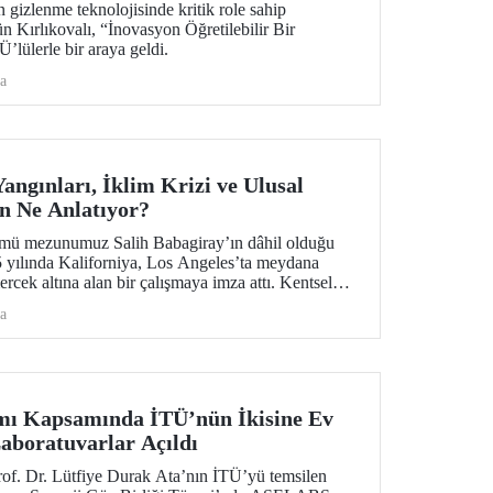
 gizlenme teknolojisinde kritik role sahip
ün Kırlıkovalı, “İnovasyon Öğretilebilir Bir
’lülerle bir araya geldi.
a
angınları, İklim Krizi ve Ulusal
n Ne Anlatıyor?
ümü mezunumuz Salih Babagiray’ın dâhil olduğu
25 yılında Kaliforniya, Los Angeles’ta meydana
rcek altına alan bir çalışmaya imza attı. Kentsel
esel bir afet değil, aynı zamanda giderek önem
a
lik meselesi olduğuna vurgu yapan araştırma,
yayın organı olan Nature Cities’te yayımlandı.
ı Kapsamında İTÜ’nün İkisine Ev
Laboratuvarlar Açıldı
of. Dr. Lütfiye Durak Ata’nın İTÜ’yü temsilen