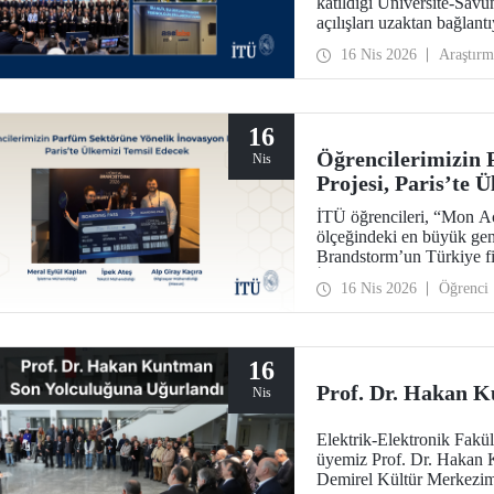
katıldığı Üniversite-Sa
açılışları uzaktan bağla
Mikrodalga Yenilikçi Mal
16 Nis 2026
Araştırm
Üstü ve Otonomi Teknolo
Yerleşkesi’nde yer alıyor.
16
Öğrencilerimizin 
Nis
Projesi, Paris’te 
İTÜ öğrencileri, “Mon Acc
ölçeğindeki en büyük gen
Brandstorm’un Türkiye fin
İpek Ateş, Meral Eylül K
16 Nis 2026
Öğrenci
sahipliğinde düzenlenecek
16
Prof. Dr. Hakan K
Nis
Elektrik-Elektronik Fakü
üyemiz Prof. Dr. Hakan 
Demirel Kültür Merkezim