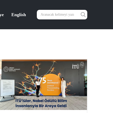
ye
English