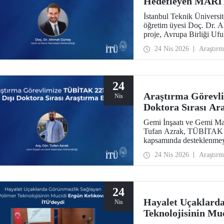
Hedefleyen MARIT
İstanbul Teknik Üniversit
öğretim üyesi Doç. Dr. 
proje, Avrupa Birliği U
kazandı.
24 Nis 2026
Araştırm
24
Araştırma Görevl
Nis
Doktora Sırası Ar
Gemi İnşaatı ve Gemi Ma
Tufan Azrak, TÜBİTAK 22
kapsamında desteklenmey
24 Nis 2026
Araştırm
24
Hayalet Uçaklard
Nis
Teknolojisinin Mu