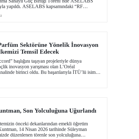
vunma Sanayii Güç Birliği Töreni’nde ASELABS
ntıyla yapıldı. ASELABS kapsamındaki “RF
zeme Teknolojileri Laboratuvarı” ile “Su Altı, Su
a
jileri Laboratuvarı” İTÜ’nün Ayazağa
Parfüm Sektörüne Yönelik İnovasyon
Ülkemizi Temsil Edecek
ord” başlığını taşıyan projeleriyle dünya
çlik inovasyon yarışması olan L’Oréal
alinde birinci oldu. Bu başarılarıyla İTÜ’lü isimler
aplan ve Alp Giray Kaçıra yarışmanın Paris ev
 küresel finalinde Türkiye’yi temsil edecekler.
untman, Son Yolculuğuna Uğurlandı
ltemizin önceki dekanlarından emekli öğretim
Kuntman, 14 Nisan 2026 tarihinde Süleyman
izde düzenlenen törenle son yolculuğuna