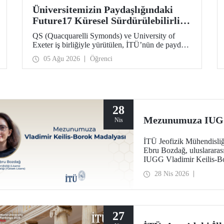
Üniversitemizin Paydaşlığındaki
Future17 Küresel Sürdürülebilirlik
Proje Programı, Öğrencilerimizin
QS (Quacquarelli Symonds) ve University of
Başvurularını Bekliyor
Exeter iş birliğiyle yürütülen, İTÜ’nün de paydaşı
olduğu Future17 Küresel Sürdürülebilirlik Proje
05 Ağu 2026
Öğrenci
Programı için yeni dönem öğrenci başvuruları
açıldı. Başvurular için son gün 31 Ağustos!
28
Mezunumuza IUGG 
Nis
İTÜ Jeofizik Mühendisliğ
Ebru Bozdağ, uluslararası 
IUGG Vladimir Keilis-Bo
28 Nis 2026
27