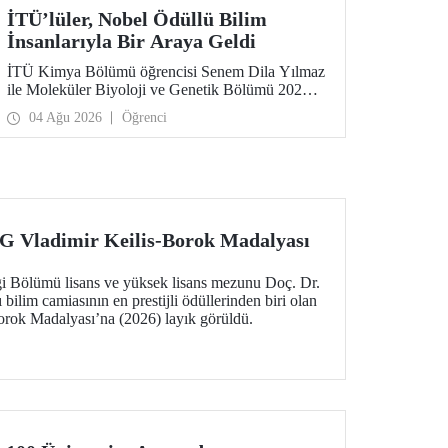
İTÜ’lüler, Nobel Ödüllü Bilim
İnsanlarıyla Bir Araya Geldi
İTÜ Kimya Bölümü öğrencisi Senem Dila Yılmaz
ile Moleküler Biyoloji ve Genetik Bölümü 2026
yılı mezunu Elif Önel, TÜBİTAK 2224-C Yurt
04 Ağu 2026
Öğrenci
Dışı Bilimsel Etkinliklere Katılım Desteği
kapsamında 75’inci Lindau Nobel Ödüllü Bilim
İnsanları Toplantısı’na katıldı.
Vladimir Keilis-Borok Madalyası
i Bölümü lisans ve yüksek lisans mezunu Doç. Dr.
bilim camiasının en prestijli ödüllerinden biri olan
rok Madalyası’na (2026) layık görüldü.