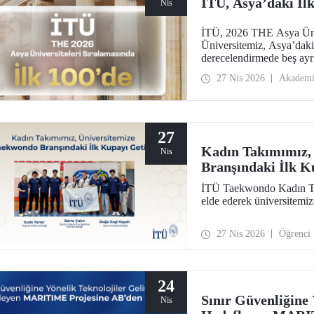
İTÜ, Asya’daki İlk
Nis
İTÜ, 2026 THE Asya Ünive
Üniversitemiz, Asya’daki 
derecelendirmede beş ayrı
araştırma çevresi, öğretim
27 Nis 2026
Akadem
27
Kadın Takımımız,
Nis
Branşındaki İlk K
İTÜ Taekwondo Kadın Ta
elde ederek üniversitemi
27 Nis 2026
Öğrenci
24
Sınır Güvenliğine 
Nis