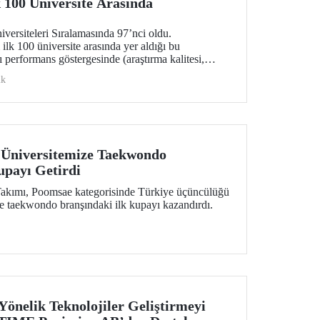
 100 Üniversite Arasında
rsiteleri Sıralamasında 97’nci oldu.
ilk 100 üniversite arasında yer aldığı bu
 performans göstergesinde (araştırma kalitesi,
i, endüstri ve uluslararası görünüm) değerlendirildi.
ik
 Üniversitemize Taekwondo
upayı Getirdi
kımı, Poomsae kategorisinde Türkiye üçüncülüğü
ze taekwondo branşındaki ilk kupayı kazandırdı.
Yönelik Teknolojiler Geliştirmeyi