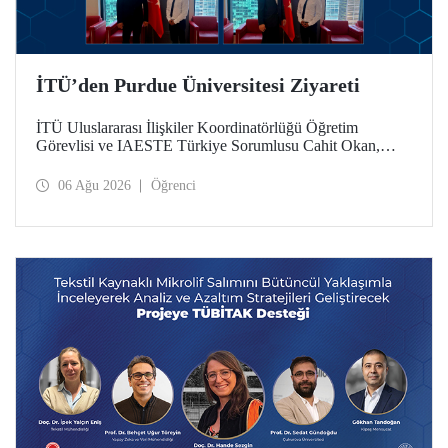
İTÜ’den Purdue Üniversitesi Ziyareti
İTÜ Uluslararası İlişkiler Koordinatörlüğü Öğretim
Görevlisi ve IAESTE Türkiye Sorumlusu Cahit Okan,
akademik ilişkileri ve iş birliğini geliştirmek amacıyla 20-27
Temmuz tarihlerinde ABD’de dünyanın önde gelen
06 Ağu 2026
Öğrenci
araştırma üniversitelerinden Purdue Üniversitesi başta
olmak üzere bir dizi ziyarette bulundu.