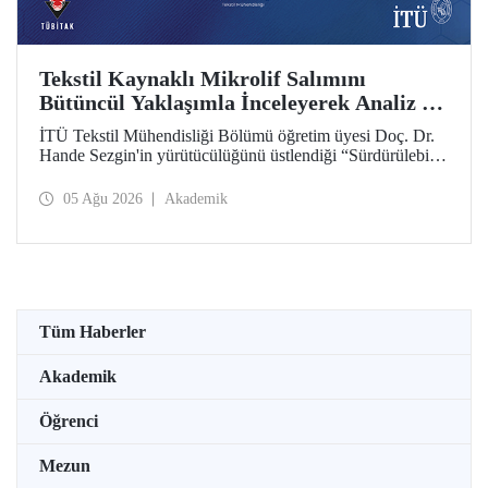
Tekstil Kaynaklı Mikrolif Salımını
Bütüncül Yaklaşımla İnceleyerek Analiz ve
Azaltım Stratejileri Geliştirecek Projeye
İTÜ Tekstil Mühendisliği Bölümü öğretim üyesi Doç. Dr.
TÜBİTAK Desteği
Hande Sezgin'in yürütücülüğünü üstlendiği “Sürdürülebilir
Pamuk ve Polyester Esaslı Tekstil Ürünlerinde Kullanım
Koşullarına Bağlı Mikrolif Salımı: Aşınma, UV Maruziyeti
05 Ağu 2026
Akademik
ve Yıkama Döngülerinin Bütünsel Analizi ve Azaltım
Stratejilerinin Geliştirilmesi” başlıklı proje, TÜBİTAK
2515 – COST Aksiyon Üyeleri Ar-Ge Destek Programı
kapsamında desteklenmeye hak kazandı.
Tüm Haberler
Akademik
Öğrenci
Mezun