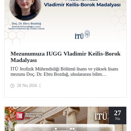
Mezunumuza IUGG Vladimir Keilis-Borok
Madalyası
İTÜ Jeofizik Mühendisliği Bölümü lisans ve yüksek lisans
mezunu Doç. Dr. Ebru Bozdağ, uluslararası bilim
camiasının en prestijli ödüllerinden biri olan IUGG
Vladimir Keilis-Borok Madalyası’na (2026) layık görüldü.
28 Nis 2026
27
Nis