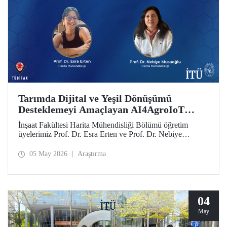
Tarımda Dijital ve Yeşil Dönüşümü
Desteklemeyi Amaçlayan AI4AgroIoT
Projesine Erasmus+ Desteği
İnşaat Fakültesi Harita Mühendisliği Bölümü öğretim
üyelerimiz Prof. Dr. Esra Erten ve Prof. Dr. Nebiye
Musaoğlu’nun yer aldığı AI4AgroIoT (AI & IoT for
Precision Agriculture) Projesi, Avrupa Birliği Erasmus+
05 May 2026
Araştırma
Programı Ana Eylem 2 Yükseköğretim Alanında İş Birliği
Ortaklıkları kapsamında desteklendi.
04
May