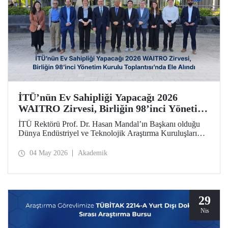
İTÜ’nün Ev Sahipliği Yapacağı 2026
WAITRO Zirvesi, Birliğin 98’inci Yönetim
Kurulu Toplantısı’nda Ele Alındı
İTÜ Rektörü Prof. Dr. Hasan Mandal’ın Başkanı olduğu
Dünya Endüstriyel ve Teknolojik Araştırma Kuruluşları
Birliğinin (WAITRO) 98’inci Yönetim Kurulu Toplantısı
yapıldı. Köln’deki toplantının gündem başlıkları arasında
04 May 2026
Akademik
İTÜ ev sahipliğinde düzenlenecek 2026 WAITRO Zirvesi
öne çıktı.
29
Nis