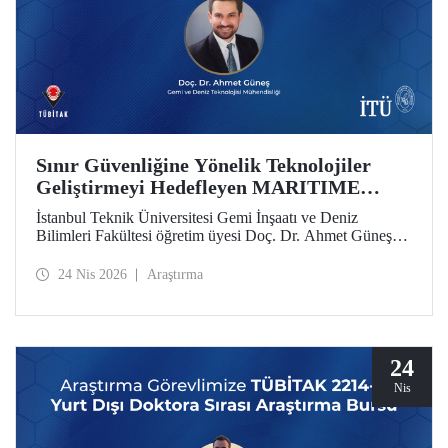
Sınır Güvenliğine Yönelik Teknolojiler
Geliştirmeyi Hedefleyen MARITIME
Projesine AB’den Destek
İstanbul Teknik Üniversitesi Gemi İnşaatı ve Deniz
Bilimleri Fakültesi öğretim üyesi Doç. Dr. Ahmet Güneş’in
yer aldığı MARITIME başlıklı proje, Avrupa Birliği Ufuk
Avrupa Programı kapsamında destek almaya hak kazandı.
24 Nis 2026
Araştırma
24
Nis