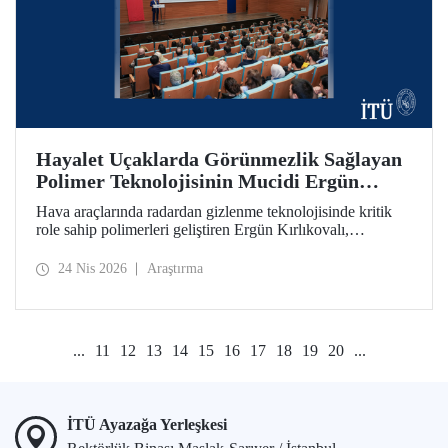
Hayalet Uçaklarda Görünmezlik Sağlayan
Polimer Teknolojisinin Mucidi Ergün
Kırlıkovalı, İTÜ’deydi
Hava araçlarında radardan gizlenme teknolojisinde kritik
role sahip polimerleri geliştiren Ergün Kırlıkovalı,
“İnovasyon Öğretilebilir Bir Beceridir” semineriyle
İTÜ’lülerle bir araya geldi.
24 Nis 2026
Araştırma
...
11
12
13
14
15
16
17
18
19
20
...
İTÜ Ayazağa Yerleşkesi