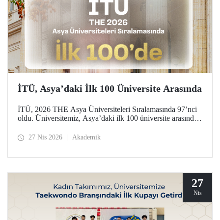
İTÜ, Asya’daki İlk 100 Üniversite Arasında
İTÜ, 2026 THE Asya Üniversiteleri Sıralamasında 97’nci
oldu. Üniversitemiz, Asya’daki ilk 100 üniversite arasında
yer aldığı bu derecelendirmede beş ayrı performans
göstergesinde (araştırma kalitesi, araştırma çevresi,
27 Nis 2026
Akademik
öğretimi, endüstri ve uluslararası görünüm) değerlendirildi.
27
Nis