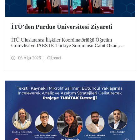
İTÜ’den Purdue Üniversitesi Ziyareti
İTÜ Uluslararası İlişkiler Koordinatörlüğü Öğretim
Görevlisi ve IAESTE Türkiye Sorumlusu Cahit Okan,
akademik ilişkileri ve iş birliğini geliştirmek amacıyla 20-27
Temmuz tarihlerinde ABD’de dünyanın önde gelen
06 Ağu 2026
Öğrenci
araştırma üniversitelerinden Purdue Üniversitesi başta
olmak üzere bir dizi ziyarette bulundu.