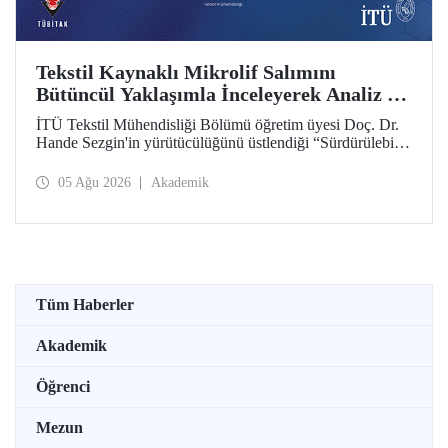
Tekstil Kaynaklı Mikrolif Salımını
Bütüncül Yaklaşımla İnceleyerek Analiz ve
Azaltım Stratejileri Geliştirecek Projeye
İTÜ Tekstil Mühendisliği Bölümü öğretim üyesi Doç. Dr.
TÜBİTAK Desteği
Hande Sezgin'in yürütücülüğünü üstlendiği “Sürdürülebilir
Pamuk ve Polyester Esaslı Tekstil Ürünlerinde Kullanım
Koşullarına Bağlı Mikrolif Salımı: Aşınma, UV Maruziyeti
05 Ağu 2026
Akademik
ve Yıkama Döngülerinin Bütünsel Analizi ve Azaltım
Stratejilerinin Geliştirilmesi” başlıklı proje, TÜBİTAK
2515 – COST Aksiyon Üyeleri Ar-Ge Destek Programı
kapsamında desteklenmeye hak kazandı.
Tüm Haberler
Akademik
Öğrenci
Mezun