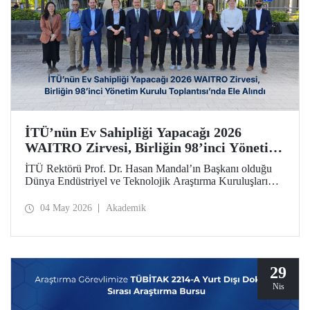
İTÜ’nün Ev Sahipliği Yapacağı 2026
WAITRO Zirvesi, Birliğin 98’inci Yönetim
Kurulu Toplantısı’nda Ele Alındı
İTÜ Rektörü Prof. Dr. Hasan Mandal’ın Başkanı olduğu
Dünya Endüstriyel ve Teknolojik Araştırma Kuruluşları
Birliğinin (WAITRO) 98’inci Yönetim Kurulu Toplantısı
yapıldı. Köln’deki toplantının gündem başlıkları arasında
04 May 2026
Akademik
İTÜ ev sahipliğinde düzenlenecek 2026 WAITRO Zirvesi
öne çıktı.
29
Nis