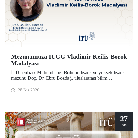
Mezunumuza IUGG Vladimir Keilis-Borok
Madalyası
İTÜ Jeofizik Mühendisliği Bölümü lisans ve yüksek lisans
mezunu Doç. Dr. Ebru Bozdağ, uluslararası bilim
camiasının en prestijli ödüllerinden biri olan IUGG
Vladimir Keilis-Borok Madalyası’na (2026) layık görüldü.
28 Nis 2026
27
Nis