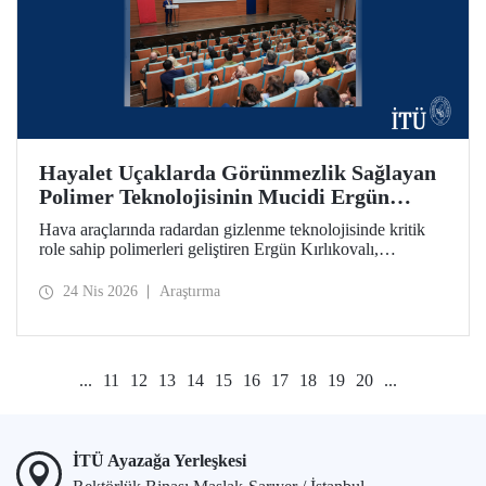
Hayalet Uçaklarda Görünmezlik Sağlayan
Polimer Teknolojisinin Mucidi Ergün
Kırlıkovalı, İTÜ’deydi
Hava araçlarında radardan gizlenme teknolojisinde kritik
role sahip polimerleri geliştiren Ergün Kırlıkovalı,
“İnovasyon Öğretilebilir Bir Beceridir” semineriyle
İTÜ’lülerle bir araya geldi.
24 Nis 2026
Araştırma
...
11
12
13
14
15
16
17
18
19
20
...
İTÜ Ayazağa Yerleşkesi