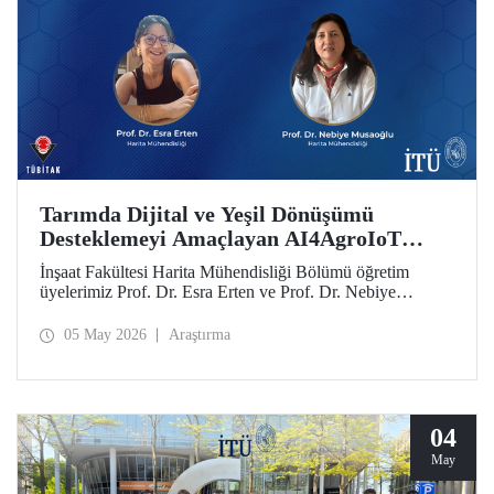
Tarımda Dijital ve Yeşil Dönüşümü
Desteklemeyi Amaçlayan AI4AgroIoT
Projesine Erasmus+ Desteği
İnşaat Fakültesi Harita Mühendisliği Bölümü öğretim
üyelerimiz Prof. Dr. Esra Erten ve Prof. Dr. Nebiye
Musaoğlu’nun yer aldığı AI4AgroIoT (AI & IoT for
Precision Agriculture) Projesi, Avrupa Birliği Erasmus+
05 May 2026
Araştırma
Programı Ana Eylem 2 Yükseköğretim Alanında İş Birliği
Ortaklıkları kapsamında desteklendi.
04
May