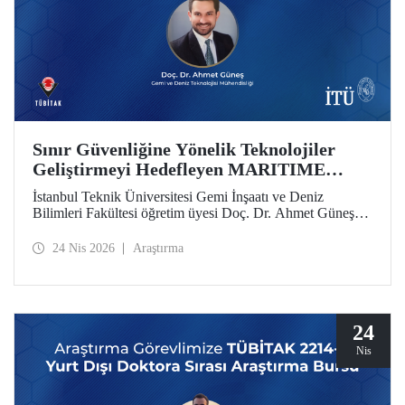
Sınır Güvenliğine Yönelik Teknolojiler
Geliştirmeyi Hedefleyen MARITIME
Projesine AB’den Destek
İstanbul Teknik Üniversitesi Gemi İnşaatı ve Deniz
Bilimleri Fakültesi öğretim üyesi Doç. Dr. Ahmet Güneş’in
yer aldığı MARITIME başlıklı proje, Avrupa Birliği Ufuk
Avrupa Programı kapsamında destek almaya hak kazandı.
24 Nis 2026
Araştırma
24
Nis