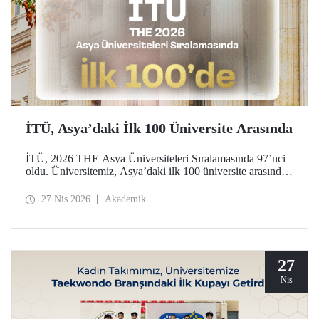
İTÜ, Asya’daki İlk 100 Üniversite Arasında
İTÜ, 2026 THE Asya Üniversiteleri Sıralamasında 97’nci
oldu. Üniversitemiz, Asya’daki ilk 100 üniversite arasında
yer aldığı bu derecelendirmede beş ayrı performans
göstergesinde (araştırma kalitesi, araştırma çevresi,
27 Nis 2026
Akademik
öğretimi, endüstri ve uluslararası görünüm) değerlendirildi.
27
Nis