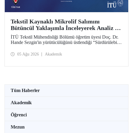
Tekstil Kaynaklı Mikrolif Salımını
Bütüncül Yaklaşımla İnceleyerek Analiz ve
Azaltım Stratejileri Geliştirecek Projeye
İTÜ Tekstil Mühendisliği Bölümü öğretim üyesi Doç. Dr.
TÜBİTAK Desteği
Hande Sezgin'in yürütücülüğünü üstlendiği “Sürdürülebilir
Pamuk ve Polyester Esaslı Tekstil Ürünlerinde Kullanım
Koşullarına Bağlı Mikrolif Salımı: Aşınma, UV Maruziyeti
05 Ağu 2026
Akademik
ve Yıkama Döngülerinin Bütünsel Analizi ve Azaltım
Stratejilerinin Geliştirilmesi” başlıklı proje, TÜBİTAK
2515 – COST Aksiyon Üyeleri Ar-Ge Destek Programı
kapsamında desteklenmeye hak kazandı.
Tüm Haberler
Akademik
Öğrenci
Mezun