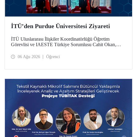
İTÜ’den Purdue Üniversitesi Ziyareti
İTÜ Uluslararası İlişkiler Koordinatörlüğü Öğretim
Görevlisi ve IAESTE Türkiye Sorumlusu Cahit Okan,
akademik ilişkileri ve iş birliğini geliştirmek amacıyla 20-27
Temmuz tarihlerinde ABD’de dünyanın önde gelen
06 Ağu 2026
Öğrenci
araştırma üniversitelerinden Purdue Üniversitesi başta
olmak üzere bir dizi ziyarette bulundu.