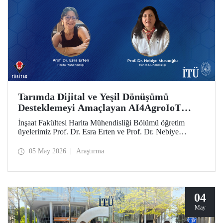
Tarımda Dijital ve Yeşil Dönüşümü
Desteklemeyi Amaçlayan AI4AgroIoT
Projesine Erasmus+ Desteği
İnşaat Fakültesi Harita Mühendisliği Bölümü öğretim
üyelerimiz Prof. Dr. Esra Erten ve Prof. Dr. Nebiye
Musaoğlu’nun yer aldığı AI4AgroIoT (AI & IoT for
Precision Agriculture) Projesi, Avrupa Birliği Erasmus+
05 May 2026
Araştırma
Programı Ana Eylem 2 Yükseköğretim Alanında İş Birliği
Ortaklıkları kapsamında desteklendi.
04
May