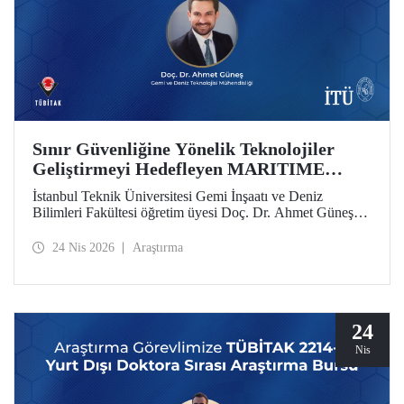
Sınır Güvenliğine Yönelik Teknolojiler
Geliştirmeyi Hedefleyen MARITIME
Projesine AB’den Destek
İstanbul Teknik Üniversitesi Gemi İnşaatı ve Deniz
Bilimleri Fakültesi öğretim üyesi Doç. Dr. Ahmet Güneş’in
yer aldığı MARITIME başlıklı proje, Avrupa Birliği Ufuk
Avrupa Programı kapsamında destek almaya hak kazandı.
24 Nis 2026
Araştırma
24
Nis