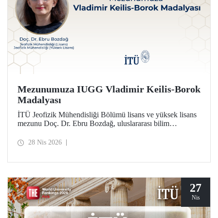
Mezunumuza IUGG Vladimir Keilis-Borok
Madalyası
İTÜ Jeofizik Mühendisliği Bölümü lisans ve yüksek lisans
mezunu Doç. Dr. Ebru Bozdağ, uluslararası bilim
camiasının en prestijli ödüllerinden biri olan IUGG
Vladimir Keilis-Borok Madalyası’na (2026) layık görüldü.
28 Nis 2026
27
Nis