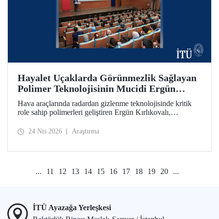
Hayalet Uçaklarda Görünmezlik Sağlayan
Polimer Teknolojisinin Mucidi Ergün
Kırlıkovalı, İTÜ’deydi
Hava araçlarında radardan gizlenme teknolojisinde kritik
role sahip polimerleri geliştiren Ergün Kırlıkovalı,
“İnovasyon Öğretilebilir Bir Beceridir” semineriyle
İTÜ’lülerle bir araya geldi.
24 Nis 2026
Araştırma
...
11
12
13
14
15
16
17
18
19
20
...
İTÜ Ayazağa Yerleşkesi