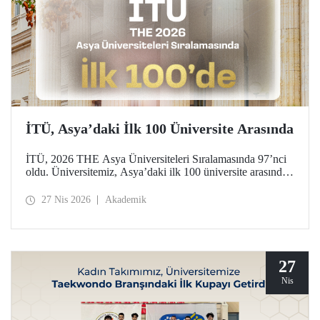
İTÜ, Asya’daki İlk 100 Üniversite Arasında
İTÜ, 2026 THE Asya Üniversiteleri Sıralamasında 97’nci
oldu. Üniversitemiz, Asya’daki ilk 100 üniversite arasında
yer aldığı bu derecelendirmede beş ayrı performans
göstergesinde (araştırma kalitesi, araştırma çevresi,
27 Nis 2026
Akademik
öğretimi, endüstri ve uluslararası görünüm) değerlendirildi.
27
Nis