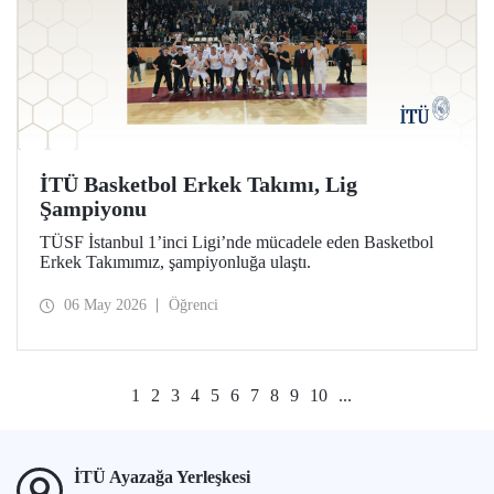
İTÜ Basketbol Erkek Takımı, Lig
Şampiyonu
TÜSF İstanbul 1’inci Ligi’nde mücadele eden Basketbol
Erkek Takımımız, şampiyonluğa ulaştı.
06 May 2026
Öğrenci
1
2
3
4
5
6
7
8
9
10
...
İTÜ Ayazağa Yerleşkesi