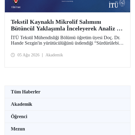
Tekstil Kaynaklı Mikrolif Salımını
Bütüncül Yaklaşımla İnceleyerek Analiz ve
Azaltım Stratejileri Geliştirecek Projeye
İTÜ Tekstil Mühendisliği Bölümü öğretim üyesi Doç. Dr.
TÜBİTAK Desteği
Hande Sezgin'in yürütücülüğünü üstlendiği “Sürdürülebilir
Pamuk ve Polyester Esaslı Tekstil Ürünlerinde Kullanım
Koşullarına Bağlı Mikrolif Salımı: Aşınma, UV Maruziyeti
05 Ağu 2026
Akademik
ve Yıkama Döngülerinin Bütünsel Analizi ve Azaltım
Stratejilerinin Geliştirilmesi” başlıklı proje, TÜBİTAK
2515 – COST Aksiyon Üyeleri Ar-Ge Destek Programı
kapsamında desteklenmeye hak kazandı.
Tüm Haberler
Akademik
Öğrenci
Mezun