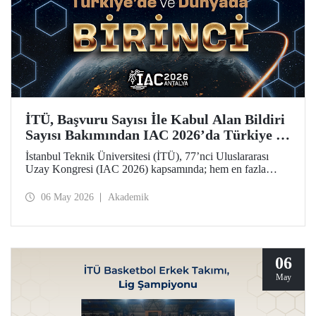
İTÜ, Başvuru Sayısı İle Kabul Alan Bildiri
Sayısı Bakımından IAC 2026’da Türkiye ve
Dünya Birincisi
İstanbul Teknik Üniversitesi (İTÜ), 77’nci Uluslararası
Uzay Kongresi (IAC 2026) kapsamında; hem en fazla
başvuru yapan hem de 77 bildiriyle en fazla kabul alan
üniversite olarak Türkiye’de ve dünyada birinci sırada yer
06 May 2026
Akademik
aldı.
06
May