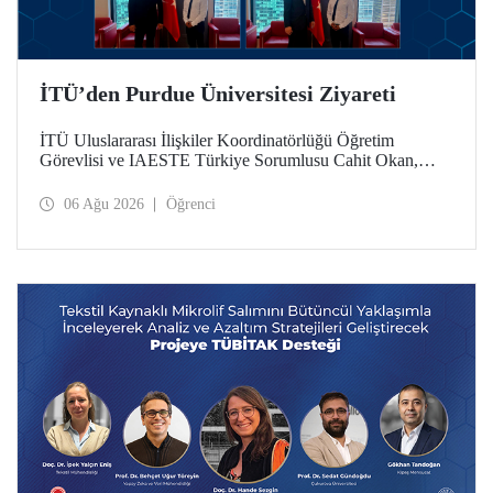
İTÜ’den Purdue Üniversitesi Ziyareti
İTÜ Uluslararası İlişkiler Koordinatörlüğü Öğretim
Görevlisi ve IAESTE Türkiye Sorumlusu Cahit Okan,
akademik ilişkileri ve iş birliğini geliştirmek amacıyla 20-27
Temmuz tarihlerinde ABD’de dünyanın önde gelen
06 Ağu 2026
Öğrenci
araştırma üniversitelerinden Purdue Üniversitesi başta
olmak üzere bir dizi ziyarette bulundu.