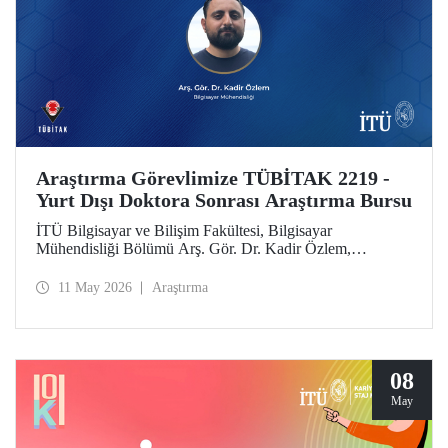
Araştırma Görevlimize TÜBİTAK 2219 -
Yurt Dışı Doktora Sonrası Araştırma Bursu
İTÜ Bilgisayar ve Bilişim Fakültesi, Bilgisayar
Mühendisliği Bölümü Arş. Gör. Dr. Kadir Özlem,
TÜBİTAK 2219 - Yurt Dışı Doktora Sonrası Araştırma
Burs Programı kapsamında desteklenmeye layık görüldü.
11 May 2026
Araştırma
08
May