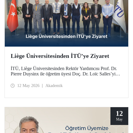
Liège Üniversitesinden İTÜ’ye Ziyaret
İTÜ, Liège Üniversitesinden Rektör Yardımcısı Prof. Dr.
Pierre Duysinx ile öğretim üyesi Doç. Dr. Loïc Salles’yi
ağırladı. Ziyaret, Belçika Kraliçesi Mathilde liderliğindeki
Ekonomik Misyon kapsamında gerçekleşti.
12 May 2026
Akademik
12
May