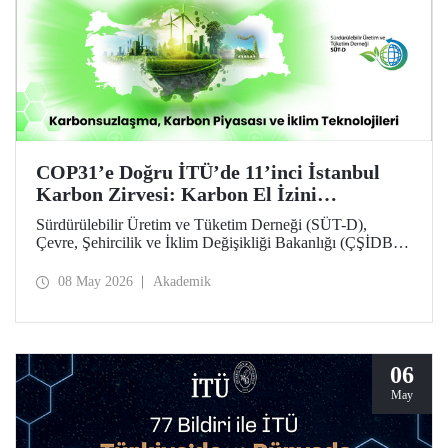
COP31’e Doğru İTÜ’de 11’inci İstanbul
Karbon Zirvesi: Karbon El İzini
Yükseltenler Öne Çıktı
Sürdürülebilir Üretim ve Tüketim Derneği (SÜT-D),
Çevre, Şehircilik ve İklim Değişikliği Bakanlığı (ÇŞİDB)
ve İstanbul Teknik Üniversitesi (İTÜ) ana desteğinde,
11’inci İstanbul Karbon Zirvesi “karbon nötr” olarak
08 May 2026
Akademik
düzenlendi. “Karbonsuzlaşma, Karbon Piyasası ve İklim
Teknolojileri” temalı zirvede karbon el izi yükselten
“karbon kahramanları” ödüllendirildi.
06
May