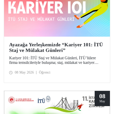
Ayazağa Yerleşkemizde “Kariyer 101: İTÜ
Staj ve Mülakat Günleri”
Kariyer 101: İTÜ Staj ve Mülakat Günleri, İTÜ’lülere
firma temsilcileriyle buluşma; staj, mülakat ve kariyer
fırsatlarını keşfetme imkânı tanıdı.
08 May 2026
Öğrenci
08
May