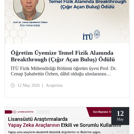
Öğretim Üyemize Temel Fizik Alanında
Breakthrough (Çığır Açan Buluş) Ödülü
İTÜ Fizik Mühendisliği Bölümü öğretim üyesi Prof. Dr.
Cenap Şahabettin Özben, dâhil olduğu uluslararası
araştırmacı ekibiyle, Temel Fizik alanında 2026
Breakthrough (Çığır Açan Buluş) Ödülü’ne layık görüldü.
12 May 2026
Araştırma
Ödülle ilgili olan müon manyetik momentinin hassas
ölçümü konusu, Standart Model’in ötesindeki “yeni fizik”
arayışında güçlü bir araç niteliği taşıyor.
12
May