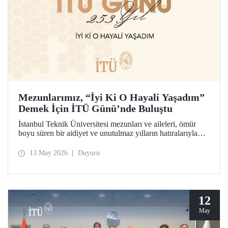
Mezunlarımız, “İyi Ki O Hayali Yaşadım”
Demek İçin İTÜ Günü’nde Buluştu
İstanbul Teknik Üniversitesi mezunları ve aileleri, ömür
boyu süren bir aidiyet ve unutulmaz yılların hatıralarıyla
253’üncü İTÜ Günü’nde buluştu. Mesleklerinde 10 yıldan
70 yıl ve ötesine uzanan kuşaklar, İTÜ’lü olabilme
13 May 2026
Duyuru
hayalinin hikâyesini birlikte hatırladılar.
12
May