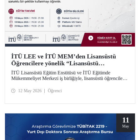
İTÜ LEE ve İTÜ MEM’den Lisansüstü
Öğrencilere yönelik “Lisansüstü
Araştırmalarda Yapay Zekânın Sorumlu
İTÜ Lisansüstü Eğitim Enstitüsü ve İTÜ Eğitimde
Kullanımı” Eğitim Dizisi
Mükemmeliyet Merkezi iş birliğiyle, lisansüstü öğrenciler
için yapay zekâ araçlarının araştırma süreçlerinde etkili ve
sorumlu kullanımına odaklanan 5 modüllü yeni bir eğitim
12 May 2026
Öğrenci
dizisi başlatılıyor. Öğrenme İstasyonu formatında tasarlanan
eğitim dizisinin ilk modülü 15, 18 ve 20 Mayıs 2026
tarihlerinde çevrim içi olarak gerçekleştirilecek; Modül 2–5
ise 2026–2027 Güz döneminde uygulanacak.
11
May