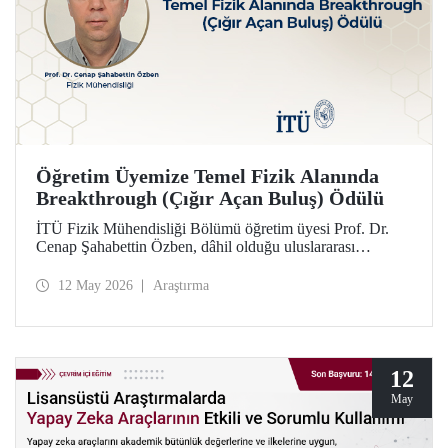
Öğretim Üyemize Temel Fizik Alanında
Breakthrough (Çığır Açan Buluş) Ödülü
İTÜ Fizik Mühendisliği Bölümü öğretim üyesi Prof. Dr.
Cenap Şahabettin Özben, dâhil olduğu uluslararası
araştırmacı ekibiyle, Temel Fizik alanında 2026
Breakthrough (Çığır Açan Buluş) Ödülü’ne layık görüldü.
12 May 2026
Araştırma
Ödülle ilgili olan müon manyetik momentinin hassas
ölçümü konusu, Standart Model’in ötesindeki “yeni fizik”
arayışında güçlü bir araç niteliği taşıyor.
12
May