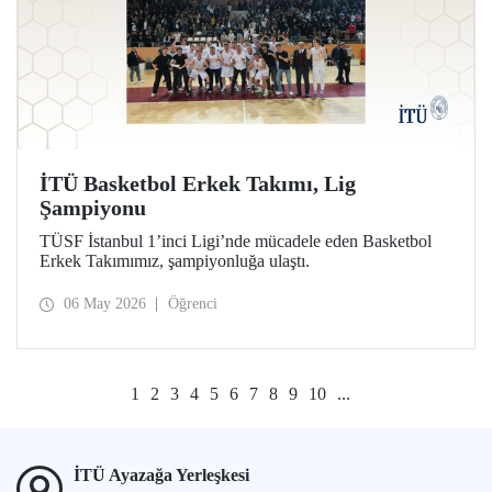
İTÜ Basketbol Erkek Takımı, Lig
Şampiyonu
TÜSF İstanbul 1’inci Ligi’nde mücadele eden Basketbol
Erkek Takımımız, şampiyonluğa ulaştı.
06 May 2026
Öğrenci
1
2
3
4
5
6
7
8
9
10
...
İTÜ Ayazağa Yerleşkesi