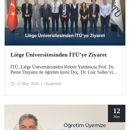
Liège Üniversitesinden İTÜ’ye Ziyaret
İTÜ, Liège Üniversitesinden Rektör Yardımcısı Prof. Dr.
Pierre Duysinx ile öğretim üyesi Doç. Dr. Loïc Salles’yi
ağırladı. Ziyaret, Belçika Kraliçesi Mathilde liderliğindeki
Ekonomik Misyon kapsamında gerçekleşti.
12 May 2026
Akademik
12
May