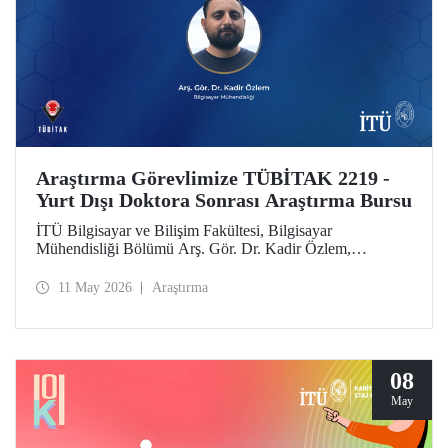
Araştırma Görevlimize TÜBİTAK 2219 -
Yurt Dışı Doktora Sonrası Araştırma Bursu
İTÜ Bilgisayar ve Bilişim Fakültesi, Bilgisayar
Mühendisliği Bölümü Arş. Gör. Dr. Kadir Özlem,
TÜBİTAK 2219 - Yurt Dışı Doktora Sonrası Araştırma
Burs Programı kapsamında desteklenmeye layık görüldü.
11 May 2026
Araştırma
08
May