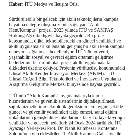
Haber:
İTÜ Medya ve İletişim Ofisi
Sürdürülebilir bir gelecek için akıllı teknolojilerin kampüs
hayatına entegre oluşuna zemin sağlayan “Akıllı
Kent/Kampüs” projesi, 2023 yılında İTÜ ve SAMPAŞ
Holding AŞ ortaklığıyla hayata geçirildi. Bu proje
kapsamında, dijital teknolojilerdeki en güncel yenilikleri ve
akıllı uygulamaları kullanarak gelişmiş bir akıllı kent/kampüs
deneyimi sağlanması hedefleniyor. İTÜ’nün güvenli,
yaşanabilir, sosyal ve çevreci eğitim ortamını geliştirme
hedeflerinin bir ürünü olan proje, akıllı uygulamalarla
dikkatleri üzerine çekiyor. Projenin yürütücüsü konumundaki
Ulusal Akıllı Kentler İnovasyon Merkezi (AKİM), İTÜ
Ulusal Coğrafi Bilgi Teknolojileri ve İnovasyon Uygulama
Araştırma-Geliştirme Merkezi bünyesinde hayata geçirildi.
İTÜ’nün “Akıllı Kampüs” uygulamalarıyla kamu
hizmetlerinin ve güvenlik sistemlerinin dijitalleştirilmesi,
sağlık hizmetlerinin teknolojik gereksinimlere uygun şekilde
güncel ve güvenilir yönelimleri takip etmesi, sanal eğitim
imkânlarının genişletilmesi alanlarında bu yıl ortaya koyduğu
yenilikler ve gelecek hedefleri; 24 Ocak 2024 tarihinde İTÜ
Ayazağa Yerleşkesi Prof. Dr. Nahit Kumbasar Konferans
Salonu’nda gerçekleştirilen “I. Akıllı Kampüs Çalıştayı” ile