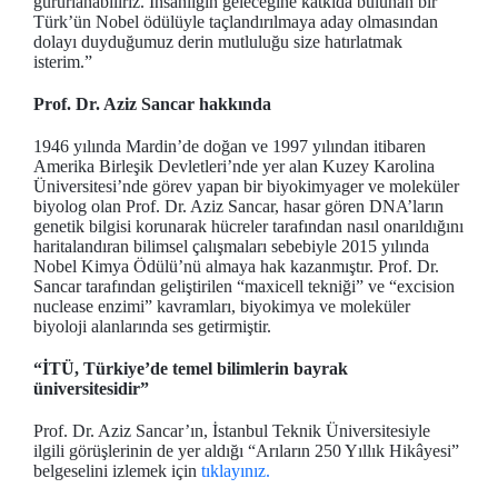
gururlanabiliriz. İnsanlığın geleceğine katkıda bulunan bir
Türk’ün Nobel ödülüyle taçlandırılmaya aday olmasından
dolayı duyduğumuz derin mutluluğu size hatırlatmak
isterim.”
Prof. Dr. Aziz Sancar hakkında
1946 yılında Mardin’de doğan ve 1997 yılından itibaren
Amerika Birleşik Devletleri’nde yer alan Kuzey Karolina
Üniversitesi’nde görev yapan bir biyokimyager ve moleküler
biyolog olan Prof. Dr. Aziz Sancar, hasar gören DNA’ların
genetik bilgisi korunarak hücreler tarafından nasıl onarıldığını
haritalandıran bilimsel çalışmaları sebebiyle 2015 yılında
Nobel Kimya Ödülü’nü almaya hak kazanmıştır. Prof. Dr.
Sancar tarafından geliştirilen “maxicell tekniği” ve “excision
nuclease enzimi” kavramları, biyokimya ve moleküler
biyoloji alanlarında ses getirmiştir.
“İTÜ, Türkiye’de temel bilimlerin bayrak
üniversitesidir”
Prof. Dr. Aziz Sancar’ın, İstanbul Teknik Üniversitesiyle
ilgili görüşlerinin de yer aldığı “Arıların 250 Yıllık Hikâyesi”
belgeselini izlemek için
tıklayınız.