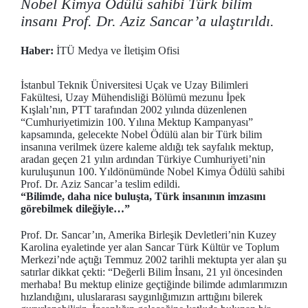
Nobel Kimya Ödülü sahibi Türk bilim
insanı Prof. Dr. Aziz Sancar’a ulaştırıldı.
Haber:
İTÜ Medya ve İletişim Ofisi
İstanbul Teknik Üniversitesi Uçak ve Uzay Bilimleri
Fakültesi, Uzay Mühendisliği Bölümü mezunu İpek
Kışlalı’nın, PTT tarafından 2002 yılında düzenlenen
“Cumhuriyetimizin 100. Yılına Mektup Kampanyası”
kapsamında, gelecekte Nobel Ödülü alan bir Türk bilim
insanına verilmek üzere kaleme aldığı tek sayfalık mektup,
aradan geçen 21 yılın ardından Türkiye Cumhuriyeti’nin
kuruluşunun 100. Yıldönümünde Nobel Kimya Ödülü sahibi
Prof. Dr. Aziz Sancar’a teslim edildi.
“Bilimde, daha nice buluşta, Türk insanının imzasını
görebilmek dileğiyle…”
Prof. Dr. Sancar’ın, Amerika Birleşik Devletleri’nin Kuzey
Karolina eyaletinde yer alan Sancar Türk Kültür ve Toplum
Merkezi’nde açtığı Temmuz 2002 tarihli mektupta yer alan şu
satırlar dikkat çekti: “Değerli Bilim İnsanı, 21 yıl öncesinden
merhaba! Bu mektup elinize geçtiğinde bilimde adımlarımızın
hızlandığını, uluslararası saygınlığımızın arttığını bilerek