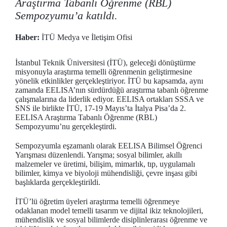
Araştırma Tabanlı Öğrenme (RBL)
Sempozyumu’a katıldı.
Haber:
İTÜ Medya ve İletişim Ofisi
İstanbul Teknik Üniversitesi (İTÜ), geleceği dönüştürme
misyonuyla araştırma temelli öğrenmenin geliştirmesine
yönelik etkinlikler gerçekleştiriyor. İTÜ bu kapsamda, aynı
zamanda EELISA’nın sürdürdüğü araştırma tabanlı öğrenme
çalışmalarına da liderlik ediyor. EELISA ortakları SSSA ve
SNS ile birlikte İTÜ, 17-19 Mayıs’ta İtalya Pisa’da 2.
EELISA Araştırma Tabanlı Öğrenme (RBL)
Sempozyumu’nu gerçekleştirdi.
Sempozyumla eşzamanlı olarak EELISA Bilimsel Öğrenci
Yarışması düzenlendi. Yarışma; sosyal bilimler, akıllı
malzemeler ve üretimi, bilişim, mimarlık, tıp, uygulamalı
bilimler, kimya ve biyoloji mühendisliği, çevre inşası gibi
başlıklarda gerçekleştirildi.
İTÜ’lü öğretim üyeleri araştırma temelli öğrenmeye
odaklanan model temelli tasarım ve dijital ikiz teknolojileri,
mühendislik ve sosyal bilimlerde disiplinlerarası öğrenme ve