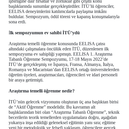
işbirliğine dair fırsatlar ve zorluklar gibi çeşitli konu
başlıklarında sunumlar gerçekleştirdiler. İTÜ’lü öğrenciler,
EELISA deneyimlerini katılımcılarla paylaşma imkânı
buldular. Sempozyum, ödül töreni ve kapanış konuşmalarıyla
sona erdi.
İ
lk sempozyumun ev sahibi İTÜ’ydü
Araştırma temelli öğrenme konusunda EELISA çatısı
altındaki çalışmalara öncülük eden İTÜ, düzenlenen ilk
sempozyuma ev sahipliği yapmıştı. EELISA 1. Araştırma
Tabanlı Öğrenme Sempozyumu, 17-18 Mayıs 2022’de
İTÜ’de gerçekleşmiş ve İspanya, Fransa, Almanya, İtalya,
Romanya ve Macaristan’dan EELISA ortağı üniversitelerden
öğretim üyeleri, araştırmacıları, öğrencileri ve idari personeli
bir araya getirmişti.
Araştırma temelli öğrenme nedir?
İTÜ’nün gelecek vizyonunu oluşturan üç ana başlıktan birisi
de “Aktif Öğrenme” modelidir. Bu kavramın alt
başlıklarından biri olan “Araştırma Tabanlı Öğrenme”, teknik
becerilerin teorik temellerden uygulamalara doğru, aşağıdan
yukarıya inşa edildiği geleneksel eğitimin yanı sıra; eğitime
yeni bir metodolojik ve felsefi yaklaşım, öğrencilere gerçek