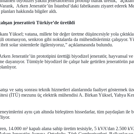
mamen biyodizel yakıtlı jeneratörlerini prototip olarak ürettik,” açık
Varank, Arken Jeneratör’ün İstanbul’daki fabrikasını ziyaret ederek 
planları hakkında bilgiler aldı.
çalışan jeneratörü Türkiye’de üretildi
ı Yüksel; vatana, millete bir değer üretme düşüncesiyle yola çıktıkları
lgili otomasyon, senkron gibi noktalarda da mühendislerimiz çalışıyor. Y
brit solar sistemlerle ilgileniyoruz,” açıklamasında bulundu.
ken Jeneratör’ün prototipini ürettiği biyodizel jeneratör, hayvansal ve b
 dayanıyor. Tümüyle biyodizel ile çalışır hale getirilen jeneratörün pat
planlıyor.
satışı ve satış sonrası teknik hizmetleri alanlarında faaliyet göstermek 
sitesi (İTÜ) mezunu üç elektrik mühendisi A. Birkan Yüksel, Yahya K
neyimlerini aynı çatı altında birleştiren hissedarlar, tüm paydaşları ile 
liyor.
ren, 14.000 m² kapalı alana sahip üretim tesisiyle, 5 kVA’dan 2.500 kV
n Arken Jeneratör; Avrupa, Ortadoğu, Türk Cumhuriyetleri, Balkanlar ve