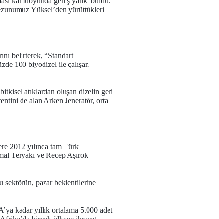
laması kamuoyunda geniş yankı buldu.
Mezunumuz Yüksel’den yürüttükleri
nı belirterek, “Standart
üzde 100 biyodizel ile çalışan
itkisel atıklardan oluşan dizelin geri
entini de alan Arken Jeneratör, orta
üzere 2012 yılında tam Türk
emal Teryaki ve Recep Aşırok
bu sektörün, pazar beklentilerine
A’ya kadar yıllık ortalama 5.000 adet
 Afrika’da birçok ülkeye ihracat