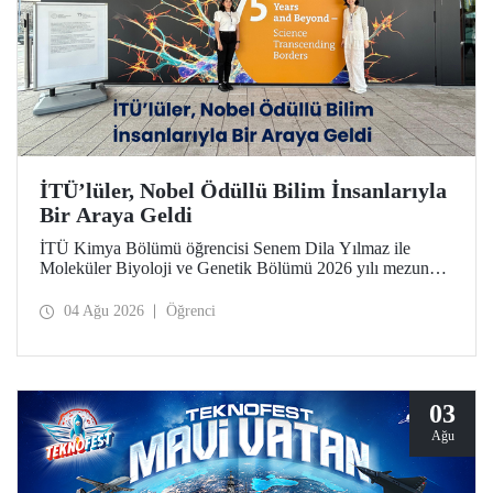
İTÜ’lüler, Nobel Ödüllü Bilim İnsanlarıyla
Bir Araya Geldi
İTÜ Kimya Bölümü öğrencisi Senem Dila Yılmaz ile
Moleküler Biyoloji ve Genetik Bölümü 2026 yılı mezunu
Elif Önel, TÜBİTAK 2224-C Yurt Dışı Bilimsel
Etkinliklere Katılım Desteği kapsamında 75’inci Lindau
04 Ağu 2026
Öğrenci
Nobel Ödüllü Bilim İnsanları Toplantısı’na katıldı.
03
Ağu