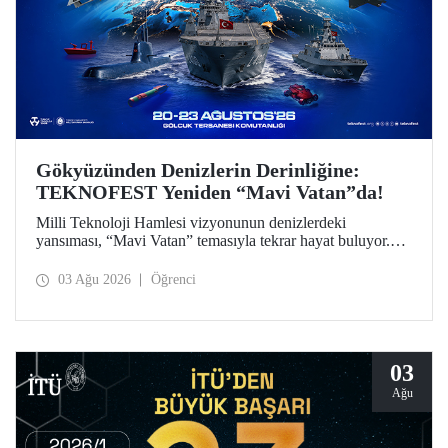
Gökyüzünden Denizlerin Derinliğine:
TEKNOFEST Yeniden “Mavi Vatan”da!
Milli Teknoloji Hamlesi vizyonunun denizlerdeki
yansıması, “Mavi Vatan” temasıyla tekrar hayat buluyor.
TEKNOFEST 2026 kapsamında 20-23 Ağustos
tarihlerinde Gölcük Tersanesi Komutanlığı’nda
03 Ağu 2026
Öğrenci
düzenlenecek TEKNOFEST Mavi Vatan, denizcilik ve su
altı teknolojilerinin ön plana çıkacağı özel bir etkinlik
olarak teknoloji tutkunlarını bir araya getirecek.
03
Ağu