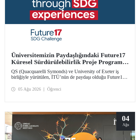
Üniversitemizin Paydaşlığındaki Future17
Küresel Sürdürülebilirlik Proje Programı,
Öğrencilerimizin Başvurularını Bekliyor
QS (Quacquarelli Symonds) ve University of Exeter iş
birliğiyle yürütülen, İTÜ’nün de paydaşı olduğu Future17
Küresel Sürdürülebilirlik Proje Programı için yeni dönem
öğrenci başvuruları açıldı. Başvurular için son gün 31
05 Ağu 2026
Öğrenci
Ağustos!
04
Ağu