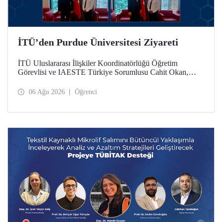
İTÜ’den Purdue Üniversitesi Ziyareti
İTÜ Uluslararası İlişkiler Koordinatörlüğü Öğretim
Görevlisi ve IAESTE Türkiye Sorumlusu Cahit Okan,
akademik ilişkileri ve iş birliğini geliştirmek amacıyla 20-27
Temmuz tarihlerinde ABD’de dünyanın önde gelen
06 Ağu 2026
Öğrenci
araştırma üniversitelerinden Purdue Üniversitesi başta
olmak üzere bir dizi ziyarette bulundu.