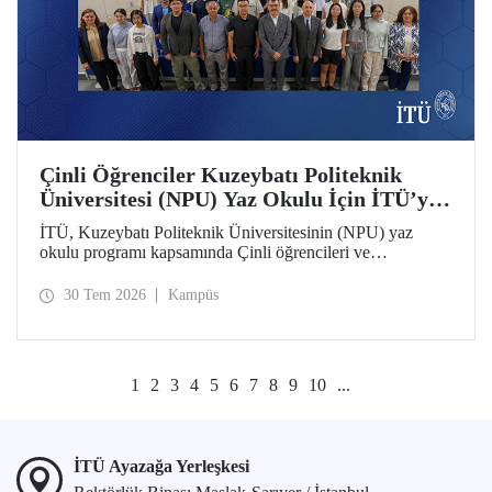
Çinli Öğrenciler Kuzeybatı Politeknik
Üniversitesi (NPU) Yaz Okulu İçin İTÜ’ye
Geldi
İTÜ, Kuzeybatı Politeknik Üniversitesinin (NPU) yaz
okulu programı kapsamında Çinli öğrencileri ve
akademisyenleri ağırlıyor.
30 Tem 2026
Kampüs
1
2
3
4
5
6
7
8
9
10
...
İTÜ Ayazağa Yerleşkesi