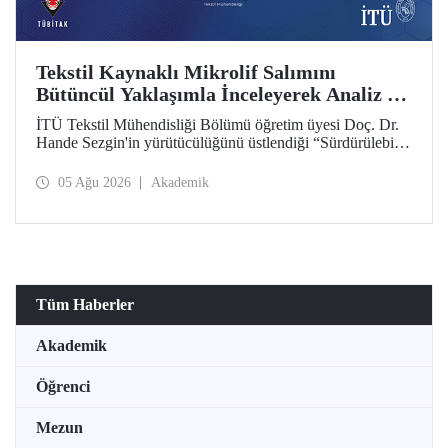
Tekstil Kaynaklı Mikrolif Salımını
Bütüncül Yaklaşımla İnceleyerek Analiz ve
Azaltım Stratejileri Geliştirecek Projeye
İTÜ Tekstil Mühendisliği Bölümü öğretim üyesi Doç. Dr.
TÜBİTAK Desteği
Hande Sezgin'in yürütücülüğünü üstlendiği “Sürdürülebilir
Pamuk ve Polyester Esaslı Tekstil Ürünlerinde Kullanım
Koşullarına Bağlı Mikrolif Salımı: Aşınma, UV Maruziyeti
05 Ağu 2026
Akademik
ve Yıkama Döngülerinin Bütünsel Analizi ve Azaltım
Stratejilerinin Geliştirilmesi” başlıklı proje, TÜBİTAK
2515 – COST Aksiyon Üyeleri Ar-Ge Destek Programı
kapsamında desteklenmeye hak kazandı.
Tüm Haberler
Akademik
Öğrenci
Mezun