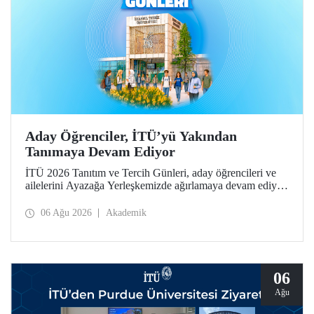
Aday Öğrenciler, İTÜ’yü Yakından
Tanımaya Devam Ediyor
İTÜ 2026 Tanıtım ve Tercih Günleri, aday öğrencileri ve
ailelerini Ayazağa Yerleşkemizde ağırlamaya devam ediyor.
Tanıtım ve Tercih Günleri 7 Ağustos’ta tamamlanacak,
ilgili fakülte ve birimler adaylara bilgi vermeye devam
06 Ağu 2026
Akademik
edecek.
06
Ağu