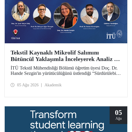
Tekstil Kaynaklı Mikrolif Salımını
Bütüncül Yaklaşımla İnceleyerek Analiz ve
Azaltım Stratejileri Geliştirecek Projeye
İTÜ Tekstil Mühendisliği Bölümü öğretim üyesi Doç. Dr.
TÜBİTAK Desteği
Hande Sezgin'in yürütücülüğünü üstlendiği “Sürdürülebilir
Pamuk ve Polyester Esaslı Tekstil Ürünlerinde Kullanım
Koşullarına Bağlı Mikrolif Salımı: Aşınma, UV Maruziyeti
05 Ağu 2026
Akademik
ve Yıkama Döngülerinin Bütünsel Analizi ve Azaltım
Stratejilerinin Geliştirilmesi” başlıklı proje, TÜBİTAK
2515 – COST Aksiyon Üyeleri Ar-Ge Destek Programı
kapsamında desteklenmeye hak kazandı.
05
Ağu