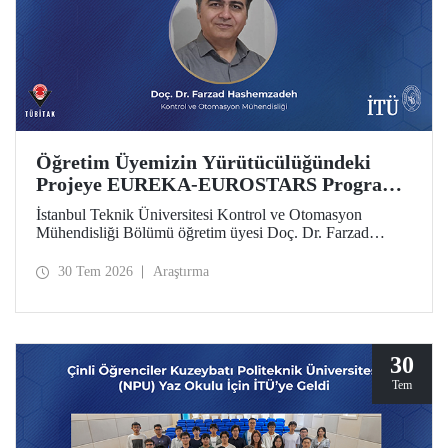
Öğretim Üyemizin Yürütücülüğündeki
Projeye EUREKA-EUROSTARS Programı
Desteği
İstanbul Teknik Üniversitesi Kontrol ve Otomasyon
Mühendisliği Bölümü öğretim üyesi Doç. Dr. Farzad
Hashemzadeh’nin yürütücülüğünü yaptığı “Quantum-
Driven Resilient Power Systems: Revolutionizing Energy
30 Tem 2026
Araştırma
Security for the Future” başlıklı projesi, EUREKA-
EUROSTARS Programı kapsamında desteklenmeye hak
kazandı.
30
Tem