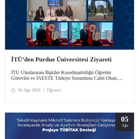
İTÜ’den Purdue Üniversitesi Ziyareti
İTÜ Uluslararası İlişkiler Koordinatörlüğü Öğretim
Görevlisi ve IAESTE Türkiye Sorumlusu Cahit Okan,
akademik ilişkileri ve iş birliğini geliştirmek amacıyla 20-27
Temmuz tarihlerinde ABD’de dünyanın önde gelen
06 Ağu 2026
Öğrenci
araştırma üniversitelerinden Purdue Üniversitesi başta
olmak üzere bir dizi ziyarette bulundu.
05
Ağu