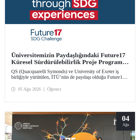
Üniversitemizin Paydaşlığındaki Future17
Küresel Sürdürülebilirlik Proje Programı,
Öğrencilerimizin Başvurularını Bekliyor
QS (Quacquarelli Symonds) ve University of Exeter iş
birliğiyle yürütülen, İTÜ’nün de paydaşı olduğu Future17
Küresel Sürdürülebilirlik Proje Programı için yeni dönem
öğrenci başvuruları açıldı. Başvurular için son gün 31
05 Ağu 2026
Öğrenci
Ağustos!
04
Ağu