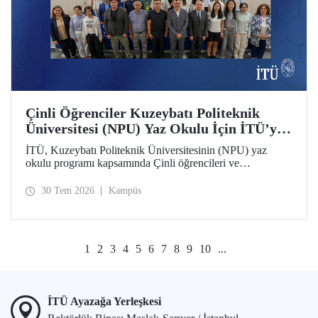
Çinli Öğrenciler Kuzeybatı Politeknik
Üniversitesi (NPU) Yaz Okulu İçin İTÜ’ye
Geldi
İTÜ, Kuzeybatı Politeknik Üniversitesinin (NPU) yaz
okulu programı kapsamında Çinli öğrencileri ve
akademisyenleri ağırlıyor.
30 Tem 2026
Kampüs
1
2
3
4
5
6
7
8
9
10
...
İTÜ Ayazağa Yerleşkesi