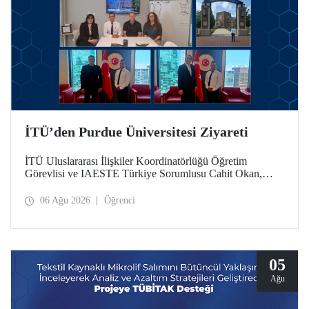
İTÜ’den Purdue Üniversitesi Ziyareti
İTÜ Uluslararası İlişkiler Koordinatörlüğü Öğretim
Görevlisi ve IAESTE Türkiye Sorumlusu Cahit Okan,
akademik ilişkileri ve iş birliğini geliştirmek amacıyla 20-27
Temmuz tarihlerinde ABD’de dünyanın önde gelen
06 Ağu 2026
Öğrenci
araştırma üniversitelerinden Purdue Üniversitesi başta
olmak üzere bir dizi ziyarette bulundu.
05
Ağu