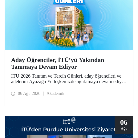
Aday Öğrenciler, İTÜ’yü Yakından
Tanımaya Devam Ediyor
İTÜ 2026 Tanıtım ve Tercih Günleri, aday öğrencileri ve
ailelerini Ayazağa Yerleşkemizde ağırlamaya devam ediyor.
Tanıtım ve Tercih Günleri 7 Ağustos’ta tamamlanacak,
ilgili fakülte ve birimler adaylara bilgi vermeye devam
06 Ağu 2026
Akademik
edecek.
06
Ağu