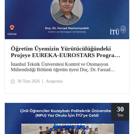
Öğretim Üyemizin Yürütücülüğündeki
Projeye EUREKA-EUROSTARS Programı
Desteği
İstanbul Teknik Üniversitesi Kontrol ve Otomasyon
Mühendisliği Bölümü öğretim üyesi Doç. Dr. Farzad
Hashemzadeh’nin yürütücülüğünü yaptığı “Quantum-
Driven Resilient Power Systems: Revolutionizing Energy
30 Tem 2026
Araştırma
Security for the Future” başlıklı projesi, EUREKA-
EUROSTARS Programı kapsamında desteklenmeye hak
kazandı.
30
Tem