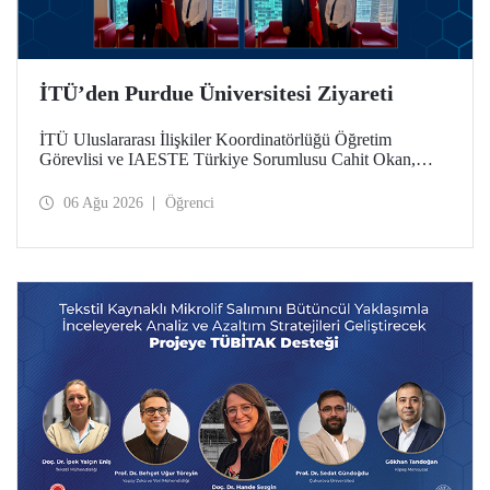
İTÜ’den Purdue Üniversitesi Ziyareti
İTÜ Uluslararası İlişkiler Koordinatörlüğü Öğretim
Görevlisi ve IAESTE Türkiye Sorumlusu Cahit Okan,
akademik ilişkileri ve iş birliğini geliştirmek amacıyla 20-27
Temmuz tarihlerinde ABD’de dünyanın önde gelen
06 Ağu 2026
Öğrenci
araştırma üniversitelerinden Purdue Üniversitesi başta
olmak üzere bir dizi ziyarette bulundu.