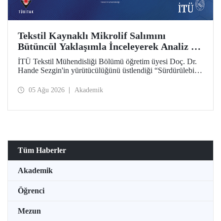
Tekstil Kaynaklı Mikrolif Salımını
Bütüncül Yaklaşımla İnceleyerek Analiz ve
Azaltım Stratejileri Geliştirecek Projeye
İTÜ Tekstil Mühendisliği Bölümü öğretim üyesi Doç. Dr.
TÜBİTAK Desteği
Hande Sezgin'in yürütücülüğünü üstlendiği “Sürdürülebilir
Pamuk ve Polyester Esaslı Tekstil Ürünlerinde Kullanım
Koşullarına Bağlı Mikrolif Salımı: Aşınma, UV Maruziyeti
05 Ağu 2026
Akademik
ve Yıkama Döngülerinin Bütünsel Analizi ve Azaltım
Stratejilerinin Geliştirilmesi” başlıklı proje, TÜBİTAK
2515 – COST Aksiyon Üyeleri Ar-Ge Destek Programı
kapsamında desteklenmeye hak kazandı.
Tüm Haberler
Akademik
Öğrenci
Mezun