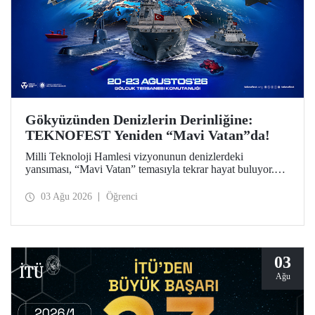
Gökyüzünden Denizlerin Derinliğine:
TEKNOFEST Yeniden “Mavi Vatan”da!
Milli Teknoloji Hamlesi vizyonunun denizlerdeki
yansıması, “Mavi Vatan” temasıyla tekrar hayat buluyor.
TEKNOFEST 2026 kapsamında 20-23 Ağustos
tarihlerinde Gölcük Tersanesi Komutanlığı’nda
03 Ağu 2026
Öğrenci
düzenlenecek TEKNOFEST Mavi Vatan, denizcilik ve su
altı teknolojilerinin ön plana çıkacağı özel bir etkinlik
olarak teknoloji tutkunlarını bir araya getirecek.
03
Ağu