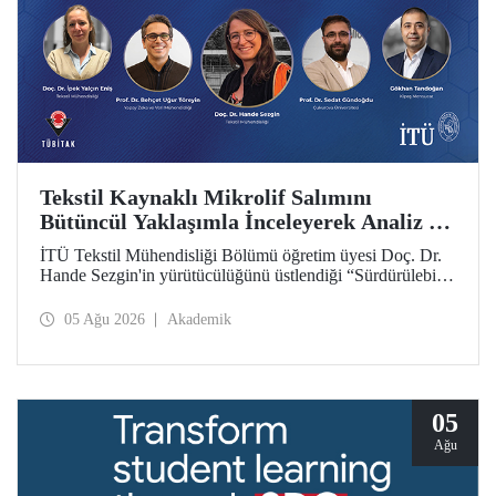
Tekstil Kaynaklı Mikrolif Salımını
Bütüncül Yaklaşımla İnceleyerek Analiz ve
Azaltım Stratejileri Geliştirecek Projeye
İTÜ Tekstil Mühendisliği Bölümü öğretim üyesi Doç. Dr.
TÜBİTAK Desteği
Hande Sezgin'in yürütücülüğünü üstlendiği “Sürdürülebilir
Pamuk ve Polyester Esaslı Tekstil Ürünlerinde Kullanım
Koşullarına Bağlı Mikrolif Salımı: Aşınma, UV Maruziyeti
05 Ağu 2026
Akademik
ve Yıkama Döngülerinin Bütünsel Analizi ve Azaltım
Stratejilerinin Geliştirilmesi” başlıklı proje, TÜBİTAK
2515 – COST Aksiyon Üyeleri Ar-Ge Destek Programı
kapsamında desteklenmeye hak kazandı.
05
Ağu