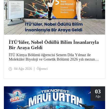
İTÜ’lüler, Nobel Ödüllü Bilim İnsanlarıyla
Bir Araya Geldi
İTÜ Kimya Bölümü öğrencisi Senem Dila Yılmaz ile
Moleküler Biyoloji ve Genetik Bölümü 2026 yılı mezunu
Elif Önel, TÜBİTAK 2224-C Yurt Dışı Bilimsel
Etkinliklere Katılım Desteği kapsamında 75’inci Lindau
04 Ağu 2026
Öğrenci
Nobel Ödüllü Bilim İnsanları Toplantısı’na katıldı.
03
Ağu