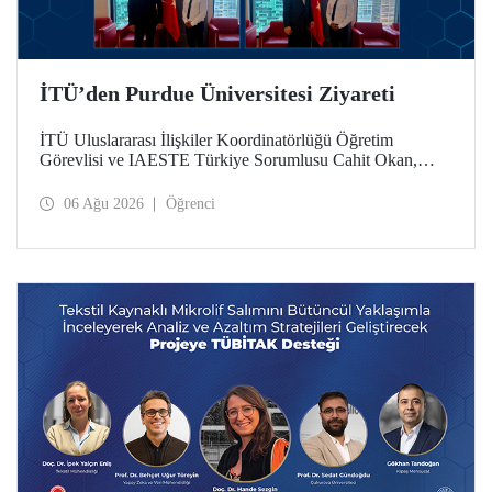
İTÜ’den Purdue Üniversitesi Ziyareti
İTÜ Uluslararası İlişkiler Koordinatörlüğü Öğretim
Görevlisi ve IAESTE Türkiye Sorumlusu Cahit Okan,
akademik ilişkileri ve iş birliğini geliştirmek amacıyla 20-27
Temmuz tarihlerinde ABD’de dünyanın önde gelen
06 Ağu 2026
Öğrenci
araştırma üniversitelerinden Purdue Üniversitesi başta
olmak üzere bir dizi ziyarette bulundu.