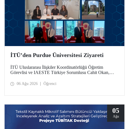
İTÜ’den Purdue Üniversitesi Ziyareti
İTÜ Uluslararası İlişkiler Koordinatörlüğü Öğretim
Görevlisi ve IAESTE Türkiye Sorumlusu Cahit Okan,
akademik ilişkileri ve iş birliğini geliştirmek amacıyla 20-27
Temmuz tarihlerinde ABD’de dünyanın önde gelen
06 Ağu 2026
Öğrenci
araştırma üniversitelerinden Purdue Üniversitesi başta
olmak üzere bir dizi ziyarette bulundu.
05
Ağu