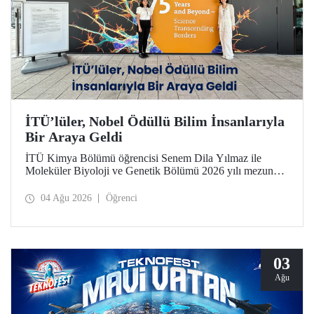
İTÜ’lüler, Nobel Ödüllü Bilim İnsanlarıyla
Bir Araya Geldi
İTÜ Kimya Bölümü öğrencisi Senem Dila Yılmaz ile
Moleküler Biyoloji ve Genetik Bölümü 2026 yılı mezunu
Elif Önel, TÜBİTAK 2224-C Yurt Dışı Bilimsel
Etkinliklere Katılım Desteği kapsamında 75’inci Lindau
04 Ağu 2026
Öğrenci
Nobel Ödüllü Bilim İnsanları Toplantısı’na katıldı.
03
Ağu