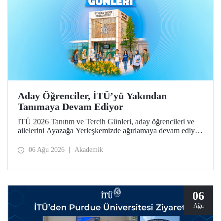
Aday Öğrenciler, İTÜ’yü Yakından
Tanımaya Devam Ediyor
İTÜ 2026 Tanıtım ve Tercih Günleri, aday öğrencileri ve
ailelerini Ayazağa Yerleşkemizde ağırlamaya devam ediyor.
Tanıtım ve Tercih Günleri 7 Ağustos’ta tamamlanacak,
ilgili fakülte ve birimler adaylara bilgi vermeye devam
06 Ağu 2026
Akademik
edecek.
06
Ağu