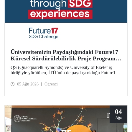
Üniversitemizin Paydaşlığındaki Future17
Küresel Sürdürülebilirlik Proje Programı,
Öğrencilerimizin Başvurularını Bekliyor
QS (Quacquarelli Symonds) ve University of Exeter iş
birliğiyle yürütülen, İTÜ’nün de paydaşı olduğu Future17
Küresel Sürdürülebilirlik Proje Programı için yeni dönem
öğrenci başvuruları açıldı. Başvurular için son gün 31
05 Ağu 2026
Öğrenci
Ağustos!
04
Ağu