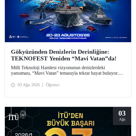
Gökyüzünden Denizlerin Derinliğine:
TEKNOFEST Yeniden “Mavi Vatan”da!
Milli Teknoloji Hamlesi vizyonunun denizlerdeki
yansıması, “Mavi Vatan” temasıyla tekrar hayat buluyor.
TEKNOFEST 2026 kapsamında 20-23 Ağustos
tarihlerinde Gölcük Tersanesi Komutanlığı’nda
03 Ağu 2026
Öğrenci
düzenlenecek TEKNOFEST Mavi Vatan, denizcilik ve su
altı teknolojilerinin ön plana çıkacağı özel bir etkinlik
olarak teknoloji tutkunlarını bir araya getirecek.
03
Ağu