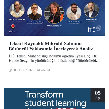
Tekstil Kaynaklı Mikrolif Salımını
Bütüncül Yaklaşımla İnceleyerek Analiz ve
Azaltım Stratejileri Geliştirecek Projeye
İTÜ Tekstil Mühendisliği Bölümü öğretim üyesi Doç. Dr.
TÜBİTAK Desteği
Hande Sezgin'in yürütücülüğünü üstlendiği “Sürdürülebilir
Pamuk ve Polyester Esaslı Tekstil Ürünlerinde Kullanım
Koşullarına Bağlı Mikrolif Salımı: Aşınma, UV Maruziyeti
05 Ağu 2026
Akademik
ve Yıkama Döngülerinin Bütünsel Analizi ve Azaltım
Stratejilerinin Geliştirilmesi” başlıklı proje, TÜBİTAK
2515 – COST Aksiyon Üyeleri Ar-Ge Destek Programı
kapsamında desteklenmeye hak kazandı.
05
Ağu