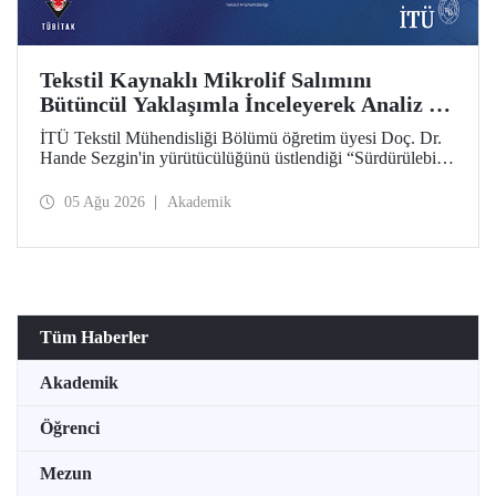
Tekstil Kaynaklı Mikrolif Salımını
Bütüncül Yaklaşımla İnceleyerek Analiz ve
Azaltım Stratejileri Geliştirecek Projeye
İTÜ Tekstil Mühendisliği Bölümü öğretim üyesi Doç. Dr.
TÜBİTAK Desteği
Hande Sezgin'in yürütücülüğünü üstlendiği “Sürdürülebilir
Pamuk ve Polyester Esaslı Tekstil Ürünlerinde Kullanım
Koşullarına Bağlı Mikrolif Salımı: Aşınma, UV Maruziyeti
05 Ağu 2026
Akademik
ve Yıkama Döngülerinin Bütünsel Analizi ve Azaltım
Stratejilerinin Geliştirilmesi” başlıklı proje, TÜBİTAK
2515 – COST Aksiyon Üyeleri Ar-Ge Destek Programı
kapsamında desteklenmeye hak kazandı.
Tüm Haberler
Akademik
Öğrenci
Mezun