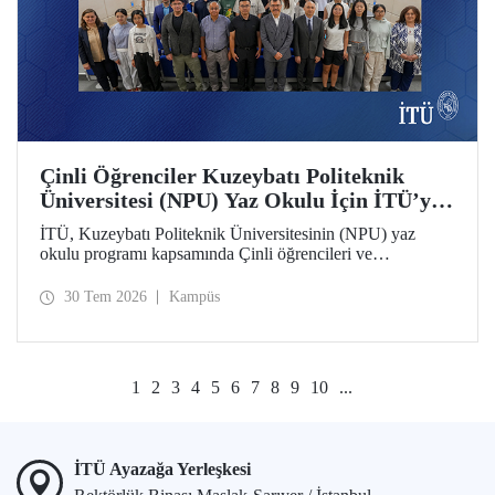
Çinli Öğrenciler Kuzeybatı Politeknik
Üniversitesi (NPU) Yaz Okulu İçin İTÜ’ye
Geldi
İTÜ, Kuzeybatı Politeknik Üniversitesinin (NPU) yaz
okulu programı kapsamında Çinli öğrencileri ve
akademisyenleri ağırlıyor.
30 Tem 2026
Kampüs
1
2
3
4
5
6
7
8
9
10
...
İTÜ Ayazağa Yerleşkesi