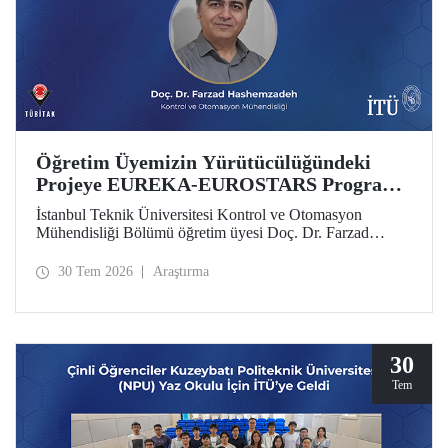
Öğretim Üyemizin Yürütücülüğündeki
Projeye EUREKA-EUROSTARS Programı
Desteği
İstanbul Teknik Üniversitesi Kontrol ve Otomasyon
Mühendisliği Bölümü öğretim üyesi Doç. Dr. Farzad
Hashemzadeh’nin yürütücülüğünü yaptığı “Quantum-
Driven Resilient Power Systems: Revolutionizing Energy
30 Tem 2026
Araştırma
Security for the Future” başlıklı projesi, EUREKA-
EUROSTARS Programı kapsamında desteklenmeye hak
kazandı.
30
Tem