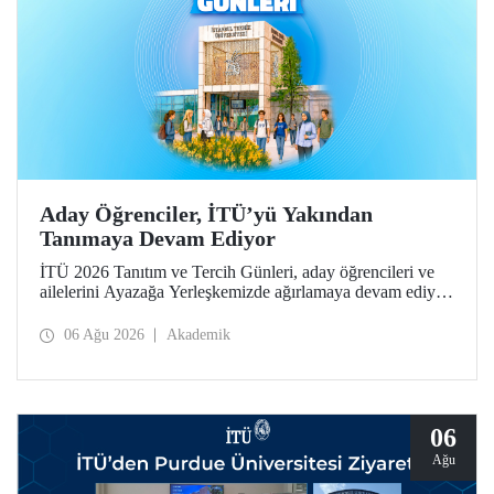
Aday Öğrenciler, İTÜ’yü Yakından
Tanımaya Devam Ediyor
İTÜ 2026 Tanıtım ve Tercih Günleri, aday öğrencileri ve
ailelerini Ayazağa Yerleşkemizde ağırlamaya devam ediyor.
Tanıtım ve Tercih Günleri 7 Ağustos’ta tamamlanacak,
ilgili fakülte ve birimler adaylara bilgi vermeye devam
06 Ağu 2026
Akademik
edecek.
06
Ağu