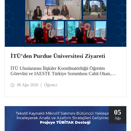
İTÜ’den Purdue Üniversitesi Ziyareti
İTÜ Uluslararası İlişkiler Koordinatörlüğü Öğretim
Görevlisi ve IAESTE Türkiye Sorumlusu Cahit Okan,
akademik ilişkileri ve iş birliğini geliştirmek amacıyla 20-27
Temmuz tarihlerinde ABD’de dünyanın önde gelen
06 Ağu 2026
Öğrenci
araştırma üniversitelerinden Purdue Üniversitesi başta
olmak üzere bir dizi ziyarette bulundu.
05
Ağu