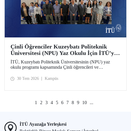
Çinli Öğrenciler Kuzeybatı Politeknik
Üniversitesi (NPU) Yaz Okulu İçin İTÜ’ye
Geldi
İTÜ, Kuzeybatı Politeknik Üniversitesinin (NPU) yaz
okulu programı kapsamında Çinli öğrencileri ve
akademisyenleri ağırlıyor.
30 Tem 2026
Kampüs
1
2
3
4
5
6
7
8
9
10
...
İTÜ Ayazağa Yerleşkesi