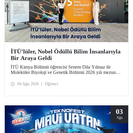
İTÜ’lüler, Nobel Ödüllü Bilim İnsanlarıyla
Bir Araya Geldi
İTÜ Kimya Bölümü öğrencisi Senem Dila Yılmaz ile
Moleküler Biyoloji ve Genetik Bölümü 2026 yılı mezunu
Elif Önel, TÜBİTAK 2224-C Yurt Dışı Bilimsel
Etkinliklere Katılım Desteği kapsamında 75’inci Lindau
04 Ağu 2026
Öğrenci
Nobel Ödüllü Bilim İnsanları Toplantısı’na katıldı.
03
Ağu