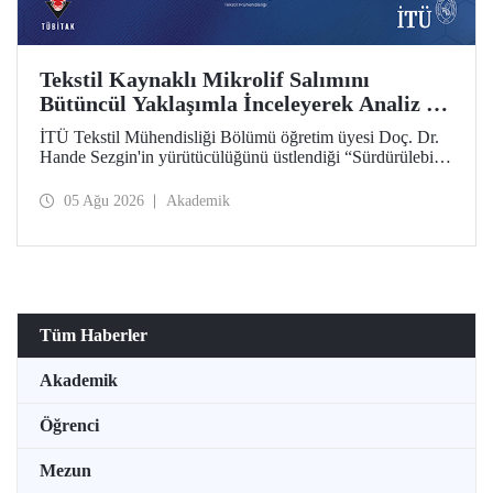
Tekstil Kaynaklı Mikrolif Salımını
Bütüncül Yaklaşımla İnceleyerek Analiz ve
Azaltım Stratejileri Geliştirecek Projeye
İTÜ Tekstil Mühendisliği Bölümü öğretim üyesi Doç. Dr.
TÜBİTAK Desteği
Hande Sezgin'in yürütücülüğünü üstlendiği “Sürdürülebilir
Pamuk ve Polyester Esaslı Tekstil Ürünlerinde Kullanım
Koşullarına Bağlı Mikrolif Salımı: Aşınma, UV Maruziyeti
05 Ağu 2026
Akademik
ve Yıkama Döngülerinin Bütünsel Analizi ve Azaltım
Stratejilerinin Geliştirilmesi” başlıklı proje, TÜBİTAK
2515 – COST Aksiyon Üyeleri Ar-Ge Destek Programı
kapsamında desteklenmeye hak kazandı.
Tüm Haberler
Akademik
Öğrenci
Mezun