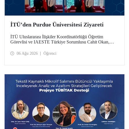
İTÜ’den Purdue Üniversitesi Ziyareti
İTÜ Uluslararası İlişkiler Koordinatörlüğü Öğretim
Görevlisi ve IAESTE Türkiye Sorumlusu Cahit Okan,
akademik ilişkileri ve iş birliğini geliştirmek amacıyla 20-27
Temmuz tarihlerinde ABD’de dünyanın önde gelen
06 Ağu 2026
Öğrenci
araştırma üniversitelerinden Purdue Üniversitesi başta
olmak üzere bir dizi ziyarette bulundu.