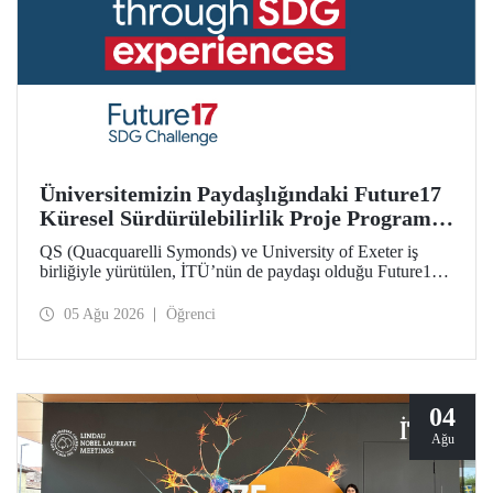
Üniversitemizin Paydaşlığındaki Future17
Küresel Sürdürülebilirlik Proje Programı,
Öğrencilerimizin Başvurularını Bekliyor
QS (Quacquarelli Symonds) ve University of Exeter iş
birliğiyle yürütülen, İTÜ’nün de paydaşı olduğu Future17
Küresel Sürdürülebilirlik Proje Programı için yeni dönem
öğrenci başvuruları açıldı. Başvurular için son gün 31
05 Ağu 2026
Öğrenci
Ağustos!
04
Ağu