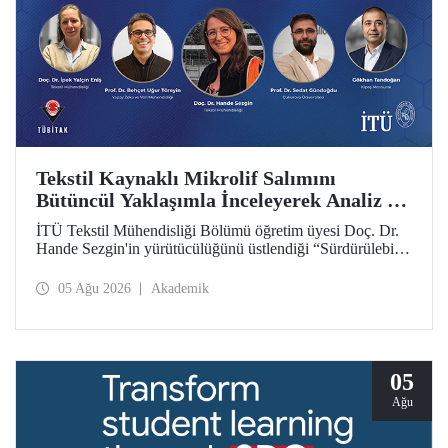
Tekstil Kaynaklı Mikrolif Salımını
Bütüncül Yaklaşımla İnceleyerek Analiz ve
Azaltım Stratejileri Geliştirecek Projeye
İTÜ Tekstil Mühendisliği Bölümü öğretim üyesi Doç. Dr.
TÜBİTAK Desteği
Hande Sezgin'in yürütücülüğünü üstlendiği “Sürdürülebilir
Pamuk ve Polyester Esaslı Tekstil Ürünlerinde Kullanım
Koşullarına Bağlı Mikrolif Salımı: Aşınma, UV Maruziyeti
05 Ağu 2026
Akademik
ve Yıkama Döngülerinin Bütünsel Analizi ve Azaltım
Stratejilerinin Geliştirilmesi” başlıklı proje, TÜBİTAK
2515 – COST Aksiyon Üyeleri Ar-Ge Destek Programı
kapsamında desteklenmeye hak kazandı.
05
Ağu