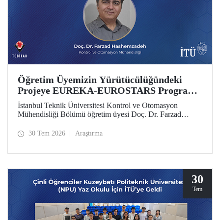
Öğretim Üyemizin Yürütücülüğündeki
Projeye EUREKA-EUROSTARS Programı
Desteği
İstanbul Teknik Üniversitesi Kontrol ve Otomasyon
Mühendisliği Bölümü öğretim üyesi Doç. Dr. Farzad
Hashemzadeh’nin yürütücülüğünü yaptığı “Quantum-
Driven Resilient Power Systems: Revolutionizing Energy
30 Tem 2026
Araştırma
Security for the Future” başlıklı projesi, EUREKA-
EUROSTARS Programı kapsamında desteklenmeye hak
kazandı.
30
Tem