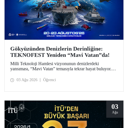
Gökyüzünden Denizlerin Derinliğine:
TEKNOFEST Yeniden “Mavi Vatan”da!
Milli Teknoloji Hamlesi vizyonunun denizlerdeki
yansıması, “Mavi Vatan” temasıyla tekrar hayat buluyor.
TEKNOFEST 2026 kapsamında 20-23 Ağustos
tarihlerinde Gölcük Tersanesi Komutanlığı’nda
03 Ağu 2026
Öğrenci
düzenlenecek TEKNOFEST Mavi Vatan, denizcilik ve su
altı teknolojilerinin ön plana çıkacağı özel bir etkinlik
olarak teknoloji tutkunlarını bir araya getirecek.
03
Ağu