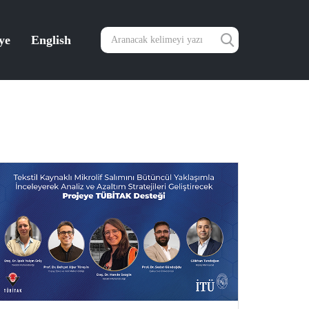
ye
English