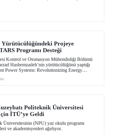
i
 Yürütücülüğündeki Projeye
RS Programı Desteği
itesi Kontrol ve Otomasyon Mühendisliği Bölümü
Farzad Hashemzadeh’nin yürütücülüğünü yaptığı
nt Power Systems: Revolutionizing Energy
e” başlıklı projesi, EUREKA-EUROSTARS Programı
ma
e hak kazandı.
uzeybatı Politeknik Üniversitesi
çin İTÜ’ye Geldi
k Üniversitesinin (NPU) yaz okulu programı
eri ve akademisyenleri ağırlıyor.