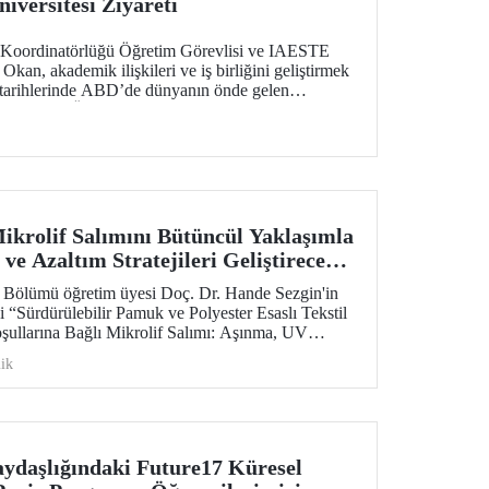
iversitesi Ziyareti
er Koordinatörlüğü Öğretim Görevlisi ve IAESTE
kan, akademik ilişkileri ve iş birliğini geliştirmek
arihlerinde ABD’de dünyanın önde gelen
den Purdue Üniversitesi başta olmak üzere bir dizi
Mikrolif Salımını Bütüncül Yaklaşımla
 ve Azaltım Stratejileri Geliştirecek
Desteği
i Bölümü öğretim üyesi Doç. Dr. Hande Sezgin'in
 “Sürdürülebilir Pamuk ve Polyester Esaslı Tekstil
şullarına Bağlı Mikrolif Salımı: Aşınma, UV
ngülerinin Bütünsel Analizi ve Azaltım
ik
ilmesi” başlıklı proje, TÜBİTAK 2515 – COST
Destek Programı kapsamında desteklenmeye hak
aydaşlığındaki Future17 Küresel