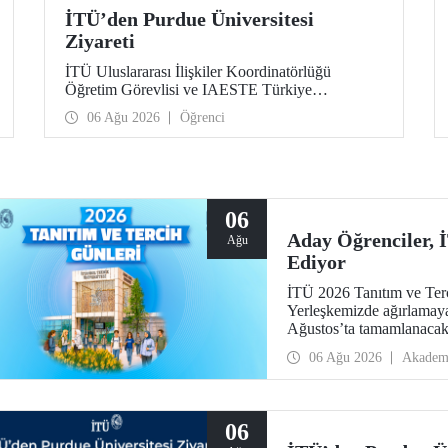
İTÜ’den Purdue Üniversitesi
Ziyareti
İTÜ Uluslararası İlişkiler Koordinatörlüğü
Öğretim Görevlisi ve IAESTE Türkiye
Sorumlusu Cahit Okan, akademik ilişkileri ve iş
06 Ağu 2026
Öğrenci
birliğini geliştirmek amacıyla 20-27 Temmuz
tarihlerinde ABD’de dünyanın önde gelen
araştırma üniversitelerinden Purdue Üniversitesi
başta olmak üzere bir dizi ziyarette bulundu.
06
Aday Öğrenciler,
Ağu
Ediyor
İTÜ 2026 Tanıtım ve Terci
Yerleşkemizde ağırlamaya
Ağustos’ta tamamlanacak, 
devam edecek.
06 Ağu 2026
Akadem
06