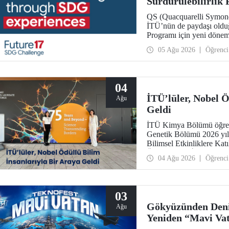
Sürdürülebilirlik
Başvurularını Bek
QS (Quacquarelli Symonds)
İTÜ’nün de paydaşı olduğ
Programı için yeni dönem 
31 Ağustos!
05 Ağu 2026
Öğrenci
04
İTÜ’lüler, Nobel Ö
Ağu
Geldi
İTÜ Kimya Bölümü öğrenc
Genetik Bölümü 2026 yı
Bilimsel Etkinliklere Ka
Ödüllü Bilim İnsanları Top
04 Ağu 2026
Öğrenci
03
Gökyüzünden Deni
Ağu
Yeniden “Mavi Va