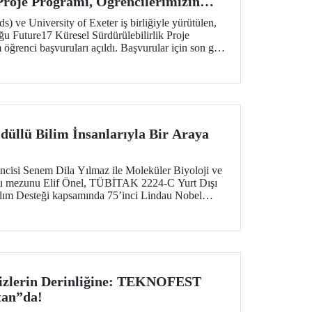
 Proje Programı, Öğrencilerimizin
liyor
 ve University of Exeter iş birliğiyle yürütülen,
u Future17 Küresel Sürdürülebilirlik Proje
öğrenci başvuruları açıldı. Başvurular için son gün
düllü Bilim İnsanlarıyla Bir Araya
isi Senem Dila Yılmaz ile Moleküler Biyoloji ve
lı mezunu Elif Önel, TÜBİTAK 2224-C Yurt Dışı
tılım Desteği kapsamında 75’inci Lindau Nobel
lantısı’na katıldı.
zlerin Derinliğine: TEKNOFEST
tan”da!