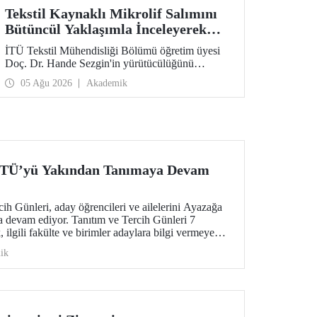
Tekstil Kaynaklı Mikrolif Salımını
Bütüncül Yaklaşımla İnceleyerek
Analiz ve Azaltım Stratejileri
İTÜ Tekstil Mühendisliği Bölümü öğretim üyesi
Geliştirecek Projeye TÜBİTAK
Doç. Dr. Hande Sezgin'in yürütücülüğünü
Desteği
üstlendiği “Sürdürülebilir Pamuk ve Polyester
05 Ağu 2026
Akademik
Esaslı Tekstil Ürünlerinde Kullanım Koşullarına
Bağlı Mikrolif Salımı: Aşınma, UV Maruziyeti ve
Yıkama Döngülerinin Bütünsel Analizi ve
Azaltım Stratejilerinin Geliştirilmesi” başlıklı
proje, TÜBİTAK 2515 – COST Aksiyon Üyeleri
Ar-Ge Destek Programı kapsamında
desteklenmeye hak kazandı.
 İTÜ’yü Yakından Tanımaya Devam
h Günleri, aday öğrencileri ve ailelerini Ayazağa
 devam ediyor. Tanıtım ve Tercih Günleri 7
ilgili fakülte ve birimler adaylara bilgi vermeye
ik