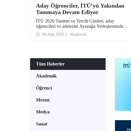
Aday Öğrenciler, İTÜ’yü Yakından
Tanımaya Devam Ediyor
İTÜ 2026 Tanıtım ve Tercih Günleri, aday
öğrencileri ve ailelerini Ayazağa Yerleşkemizde
ağırlamaya devam ediyor. Tanıtım ve Tercih
06 Ağu 2026
Akademik
Günleri 7 Ağustos’ta tamamlanacak, ilgili fakülte
ve birimler adaylara bilgi vermeye devam edecek.
Tüm Haberler
Akademik
Öğrenci
Mezun
Medya
Sanat