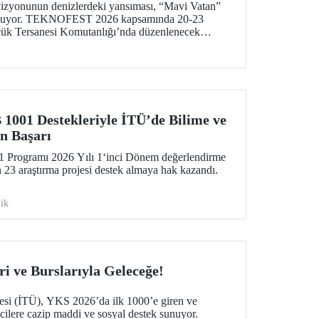
vizyonunun denizlerdeki yansıması, “Mavi Vatan”
 buluyor. TEKNOFEST 2026 kapsamında 20-23
cük Tersanesi Komutanlığı’nda düzenlenecek
nizcilik ve su altı teknolojilerinin ön plana
olarak teknoloji tutkunlarını bir araya getirecek.
01 Destekleriyle İTÜ’de Bilime ve
n Başarı
ogramı 2026 Yılı 1‘inci Dönem değerlendirme
 23 araştırma projesi destek almaya hak kazandı.
ik
i ve Burslarıyla Geleceğe!
tesi (İTÜ), YKS 2026’da ilk 1000’e giren ve
cilere cazip maddi ve sosyal destek sunuyor.