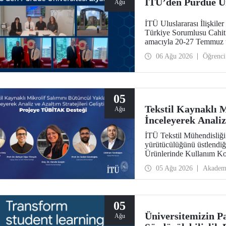
İTÜ’den Purdue Ün
Ağu
İTÜ Uluslararası İlişkil
Türkiye Sorumlusu Cahit O
amacıyla 20-27 Temmuz t
araştırma üniversitelerin
06 Ağu 2026
Öğrenci
ziyarette bulundu.
05
Tekstil Kaynaklı 
Ağu
İnceleyerek Analiz
Projeye TÜBİTAK 
İTÜ Tekstil Mühendisliğ
yürütücülüğünü üstlendiği
Ürünlerinde Kullanım Ko
Maruziyeti ve Yıkama Dö
05 Ağu 2026
Akadem
Stratejilerinin Geliştir
Aksiyon Üyeleri Ar-Ge 
kazandı.
05
Üniversitemizin P
Ağu