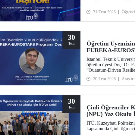
31 Tem 2026
Öğrenc
30
Öğretim Üyemizin
Tem
EUREKA-EUROSTA
İstanbul Teknik Ünivers
öğretim üyesi Doç. Dr. 
“Quantum-Driven Resilie
Security for the Futur
30 Tem 2026
Araştır
kapsamında desteklenmey
30
Çinli Öğrenciler K
Tem
(NPU) Yaz Okulu İ
İTÜ, Kuzeybatı Politekni
kapsamında Çinli öğrencil