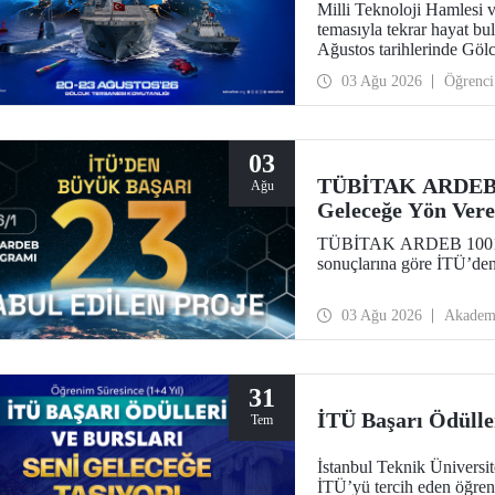
Milli Teknoloji Hamlesi 
temasıyla tekrar hayat
Ağustos tarihlerinde Göl
TEKNOFEST Mavi Vatan, de
03 Ağu 2026
Öğrenci
çıkacağı özel bir etkinlik 
03
TÜBİTAK ARDEB 10
Ağu
Geleceğe Yön Vere
TÜBİTAK ARDEB 1001 Pr
sonuçlarına göre İTÜ’den
03 Ağu 2026
Akadem
31
İTÜ Başarı Ödüller
Tem
İstanbul Teknik Üniversi
İTÜ’yü tercih eden öğren