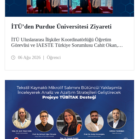
İTÜ’den Purdue Üniversitesi Ziyareti
İTÜ Uluslararası İlişkiler Koordinatörlüğü Öğretim
Görevlisi ve IAESTE Türkiye Sorumlusu Cahit Okan,
akademik ilişkileri ve iş birliğini geliştirmek amacıyla 20-27
Temmuz tarihlerinde ABD’de dünyanın önde gelen
06 Ağu 2026
Öğrenci
araştırma üniversitelerinden Purdue Üniversitesi başta
olmak üzere bir dizi ziyarette bulundu.