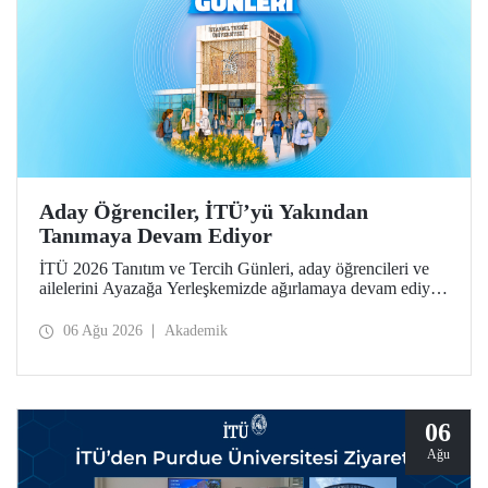
Aday Öğrenciler, İTÜ’yü Yakından
Tanımaya Devam Ediyor
İTÜ 2026 Tanıtım ve Tercih Günleri, aday öğrencileri ve
ailelerini Ayazağa Yerleşkemizde ağırlamaya devam ediyor.
Tanıtım ve Tercih Günleri 7 Ağustos’ta tamamlanacak,
ilgili fakülte ve birimler adaylara bilgi vermeye devam
06 Ağu 2026
Akademik
edecek.
06
Ağu