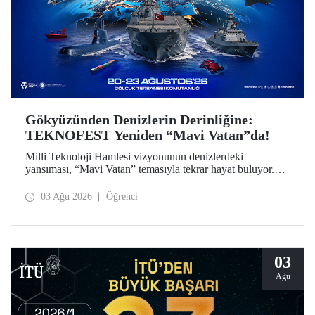
Gökyüzünden Denizlerin Derinliğine:
TEKNOFEST Yeniden “Mavi Vatan”da!
Milli Teknoloji Hamlesi vizyonunun denizlerdeki
yansıması, “Mavi Vatan” temasıyla tekrar hayat buluyor.
TEKNOFEST 2026 kapsamında 20-23 Ağustos
tarihlerinde Gölcük Tersanesi Komutanlığı’nda
03 Ağu 2026
Öğrenci
düzenlenecek TEKNOFEST Mavi Vatan, denizcilik ve su
altı teknolojilerinin ön plana çıkacağı özel bir etkinlik
olarak teknoloji tutkunlarını bir araya getirecek.
03
Ağu