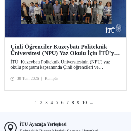
Çinli Öğrenciler Kuzeybatı Politeknik
Üniversitesi (NPU) Yaz Okulu İçin İTÜ’ye
Geldi
İTÜ, Kuzeybatı Politeknik Üniversitesinin (NPU) yaz
okulu programı kapsamında Çinli öğrencileri ve
akademisyenleri ağırlıyor.
30 Tem 2026
Kampüs
1
2
3
4
5
6
7
8
9
10
...
İTÜ Ayazağa Yerleşkesi