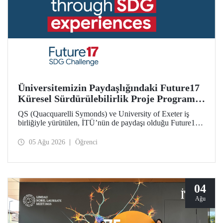
Üniversitemizin Paydaşlığındaki Future17
Küresel Sürdürülebilirlik Proje Programı,
Öğrencilerimizin Başvurularını Bekliyor
QS (Quacquarelli Symonds) ve University of Exeter iş
birliğiyle yürütülen, İTÜ’nün de paydaşı olduğu Future17
Küresel Sürdürülebilirlik Proje Programı için yeni dönem
öğrenci başvuruları açıldı. Başvurular için son gün 31
05 Ağu 2026
Öğrenci
Ağustos!
04
Ağu