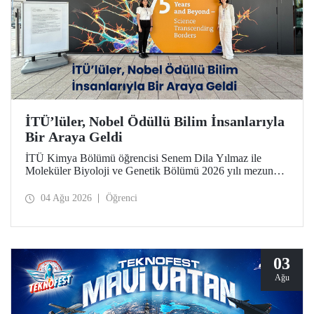
İTÜ’lüler, Nobel Ödüllü Bilim İnsanlarıyla
Bir Araya Geldi
İTÜ Kimya Bölümü öğrencisi Senem Dila Yılmaz ile
Moleküler Biyoloji ve Genetik Bölümü 2026 yılı mezunu
Elif Önel, TÜBİTAK 2224-C Yurt Dışı Bilimsel
Etkinliklere Katılım Desteği kapsamında 75’inci Lindau
04 Ağu 2026
Öğrenci
Nobel Ödüllü Bilim İnsanları Toplantısı’na katıldı.
03
Ağu