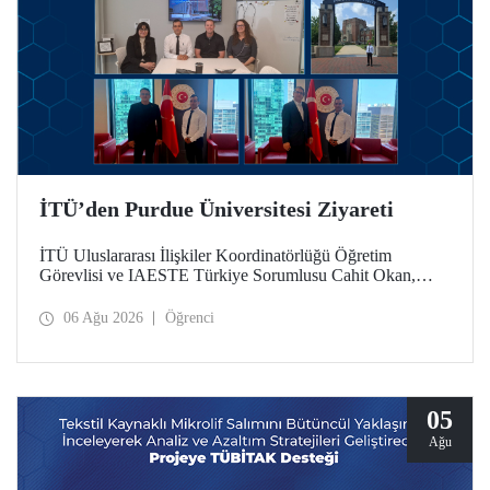
İTÜ’den Purdue Üniversitesi Ziyareti
İTÜ Uluslararası İlişkiler Koordinatörlüğü Öğretim
Görevlisi ve IAESTE Türkiye Sorumlusu Cahit Okan,
akademik ilişkileri ve iş birliğini geliştirmek amacıyla 20-27
Temmuz tarihlerinde ABD’de dünyanın önde gelen
06 Ağu 2026
Öğrenci
araştırma üniversitelerinden Purdue Üniversitesi başta
olmak üzere bir dizi ziyarette bulundu.
05
Ağu