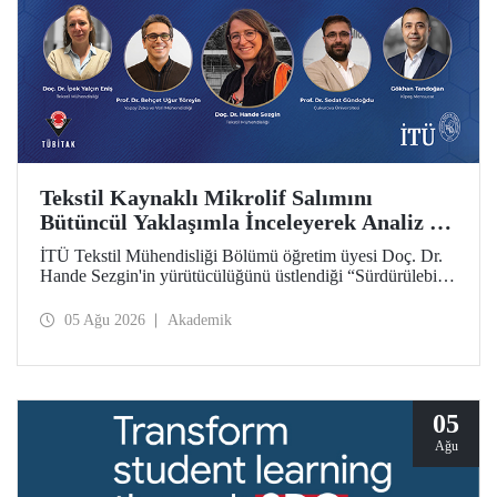
Tekstil Kaynaklı Mikrolif Salımını
Bütüncül Yaklaşımla İnceleyerek Analiz ve
Azaltım Stratejileri Geliştirecek Projeye
İTÜ Tekstil Mühendisliği Bölümü öğretim üyesi Doç. Dr.
TÜBİTAK Desteği
Hande Sezgin'in yürütücülüğünü üstlendiği “Sürdürülebilir
Pamuk ve Polyester Esaslı Tekstil Ürünlerinde Kullanım
Koşullarına Bağlı Mikrolif Salımı: Aşınma, UV Maruziyeti
05 Ağu 2026
Akademik
ve Yıkama Döngülerinin Bütünsel Analizi ve Azaltım
Stratejilerinin Geliştirilmesi” başlıklı proje, TÜBİTAK
2515 – COST Aksiyon Üyeleri Ar-Ge Destek Programı
kapsamında desteklenmeye hak kazandı.
05
Ağu