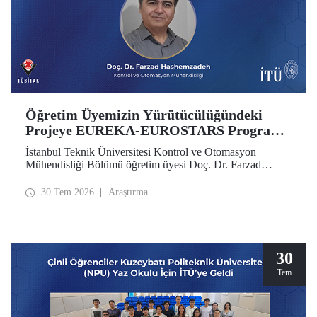
Öğretim Üyemizin Yürütücülüğündeki
Projeye EUREKA-EUROSTARS Programı
Desteği
İstanbul Teknik Üniversitesi Kontrol ve Otomasyon
Mühendisliği Bölümü öğretim üyesi Doç. Dr. Farzad
Hashemzadeh’nin yürütücülüğünü yaptığı “Quantum-
Driven Resilient Power Systems: Revolutionizing Energy
30 Tem 2026
Araştırma
Security for the Future” başlıklı projesi, EUREKA-
EUROSTARS Programı kapsamında desteklenmeye hak
kazandı.
30
Tem