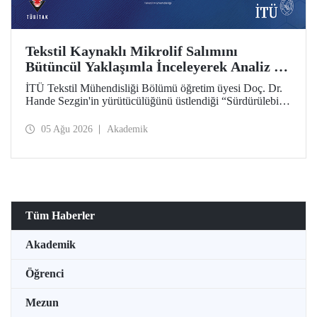
Tekstil Kaynaklı Mikrolif Salımını
Bütüncül Yaklaşımla İnceleyerek Analiz ve
Azaltım Stratejileri Geliştirecek Projeye
İTÜ Tekstil Mühendisliği Bölümü öğretim üyesi Doç. Dr.
TÜBİTAK Desteği
Hande Sezgin'in yürütücülüğünü üstlendiği “Sürdürülebilir
Pamuk ve Polyester Esaslı Tekstil Ürünlerinde Kullanım
Koşullarına Bağlı Mikrolif Salımı: Aşınma, UV Maruziyeti
05 Ağu 2026
Akademik
ve Yıkama Döngülerinin Bütünsel Analizi ve Azaltım
Stratejilerinin Geliştirilmesi” başlıklı proje, TÜBİTAK
2515 – COST Aksiyon Üyeleri Ar-Ge Destek Programı
kapsamında desteklenmeye hak kazandı.
Tüm Haberler
Akademik
Öğrenci
Mezun