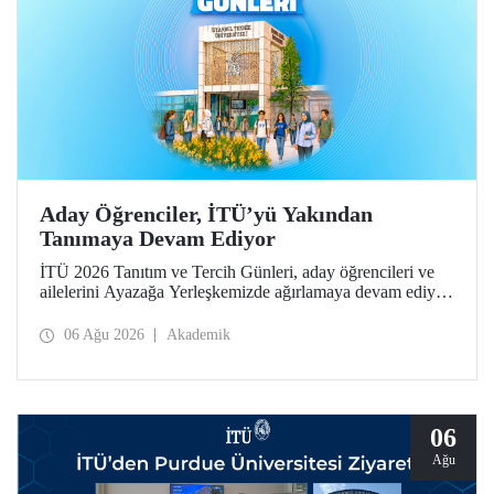
Aday Öğrenciler, İTÜ’yü Yakından
Tanımaya Devam Ediyor
İTÜ 2026 Tanıtım ve Tercih Günleri, aday öğrencileri ve
ailelerini Ayazağa Yerleşkemizde ağırlamaya devam ediyor.
Tanıtım ve Tercih Günleri 7 Ağustos’ta tamamlanacak,
ilgili fakülte ve birimler adaylara bilgi vermeye devam
06 Ağu 2026
Akademik
edecek.
06
Ağu