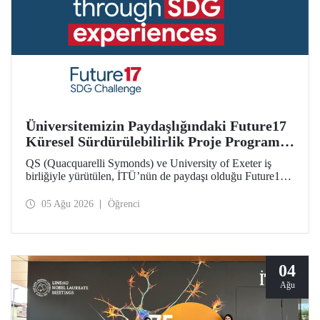
Üniversitemizin Paydaşlığındaki Future17
Küresel Sürdürülebilirlik Proje Programı,
Öğrencilerimizin Başvurularını Bekliyor
QS (Quacquarelli Symonds) ve University of Exeter iş
birliğiyle yürütülen, İTÜ’nün de paydaşı olduğu Future17
Küresel Sürdürülebilirlik Proje Programı için yeni dönem
öğrenci başvuruları açıldı. Başvurular için son gün 31
05 Ağu 2026
Öğrenci
Ağustos!
04
Ağu