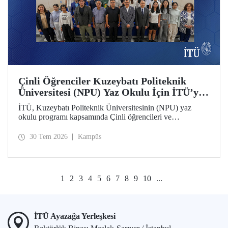
Çinli Öğrenciler Kuzeybatı Politeknik
Üniversitesi (NPU) Yaz Okulu İçin İTÜ’ye
Geldi
İTÜ, Kuzeybatı Politeknik Üniversitesinin (NPU) yaz
okulu programı kapsamında Çinli öğrencileri ve
akademisyenleri ağırlıyor.
30 Tem 2026
Kampüs
1
2
3
4
5
6
7
8
9
10
...
İTÜ Ayazağa Yerleşkesi