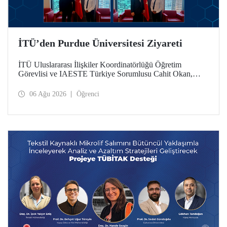
İTÜ’den Purdue Üniversitesi Ziyareti
İTÜ Uluslararası İlişkiler Koordinatörlüğü Öğretim
Görevlisi ve IAESTE Türkiye Sorumlusu Cahit Okan,
akademik ilişkileri ve iş birliğini geliştirmek amacıyla 20-27
Temmuz tarihlerinde ABD’de dünyanın önde gelen
06 Ağu 2026
Öğrenci
araştırma üniversitelerinden Purdue Üniversitesi başta
olmak üzere bir dizi ziyarette bulundu.