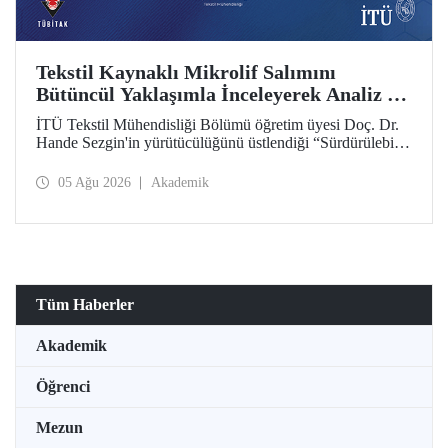
Tekstil Kaynaklı Mikrolif Salımını
Bütüncül Yaklaşımla İnceleyerek Analiz ve
Azaltım Stratejileri Geliştirecek Projeye
İTÜ Tekstil Mühendisliği Bölümü öğretim üyesi Doç. Dr.
TÜBİTAK Desteği
Hande Sezgin'in yürütücülüğünü üstlendiği “Sürdürülebilir
Pamuk ve Polyester Esaslı Tekstil Ürünlerinde Kullanım
Koşullarına Bağlı Mikrolif Salımı: Aşınma, UV Maruziyeti
05 Ağu 2026
Akademik
ve Yıkama Döngülerinin Bütünsel Analizi ve Azaltım
Stratejilerinin Geliştirilmesi” başlıklı proje, TÜBİTAK
2515 – COST Aksiyon Üyeleri Ar-Ge Destek Programı
kapsamında desteklenmeye hak kazandı.
Tüm Haberler
Akademik
Öğrenci
Mezun