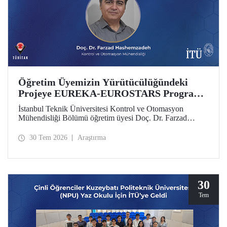
Öğretim Üyemizin Yürütücülüğündeki
Projeye EUREKA-EUROSTARS Programı
Desteği
İstanbul Teknik Üniversitesi Kontrol ve Otomasyon
Mühendisliği Bölümü öğretim üyesi Doç. Dr. Farzad
Hashemzadeh’nin yürütücülüğünü yaptığı “Quantum-
Driven Resilient Power Systems: Revolutionizing Energy
30 Tem 2026
Araştırma
Security for the Future” başlıklı projesi, EUREKA-
EUROSTARS Programı kapsamında desteklenmeye hak
kazandı.
30
Tem