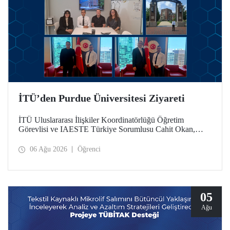
İTÜ’den Purdue Üniversitesi Ziyareti
İTÜ Uluslararası İlişkiler Koordinatörlüğü Öğretim
Görevlisi ve IAESTE Türkiye Sorumlusu Cahit Okan,
akademik ilişkileri ve iş birliğini geliştirmek amacıyla 20-27
Temmuz tarihlerinde ABD’de dünyanın önde gelen
06 Ağu 2026
Öğrenci
araştırma üniversitelerinden Purdue Üniversitesi başta
olmak üzere bir dizi ziyarette bulundu.
05
Ağu