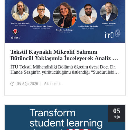
Tekstil Kaynaklı Mikrolif Salımını
Bütüncül Yaklaşımla İnceleyerek Analiz ve
Azaltım Stratejileri Geliştirecek Projeye
İTÜ Tekstil Mühendisliği Bölümü öğretim üyesi Doç. Dr.
TÜBİTAK Desteği
Hande Sezgin'in yürütücülüğünü üstlendiği “Sürdürülebilir
Pamuk ve Polyester Esaslı Tekstil Ürünlerinde Kullanım
Koşullarına Bağlı Mikrolif Salımı: Aşınma, UV Maruziyeti
05 Ağu 2026
Akademik
ve Yıkama Döngülerinin Bütünsel Analizi ve Azaltım
Stratejilerinin Geliştirilmesi” başlıklı proje, TÜBİTAK
2515 – COST Aksiyon Üyeleri Ar-Ge Destek Programı
kapsamında desteklenmeye hak kazandı.
05
Ağu