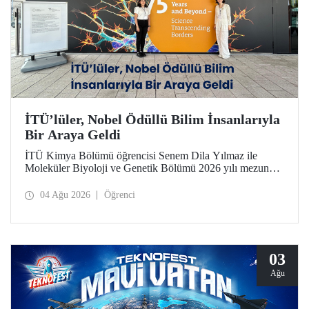
İTÜ’lüler, Nobel Ödüllü Bilim İnsanlarıyla
Bir Araya Geldi
İTÜ Kimya Bölümü öğrencisi Senem Dila Yılmaz ile
Moleküler Biyoloji ve Genetik Bölümü 2026 yılı mezunu
Elif Önel, TÜBİTAK 2224-C Yurt Dışı Bilimsel
Etkinliklere Katılım Desteği kapsamında 75’inci Lindau
04 Ağu 2026
Öğrenci
Nobel Ödüllü Bilim İnsanları Toplantısı’na katıldı.
03
Ağu