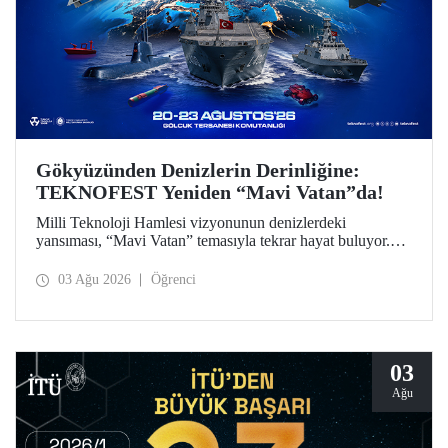
Gökyüzünden Denizlerin Derinliğine:
TEKNOFEST Yeniden “Mavi Vatan”da!
Milli Teknoloji Hamlesi vizyonunun denizlerdeki
yansıması, “Mavi Vatan” temasıyla tekrar hayat buluyor.
TEKNOFEST 2026 kapsamında 20-23 Ağustos
tarihlerinde Gölcük Tersanesi Komutanlığı’nda
03 Ağu 2026
Öğrenci
düzenlenecek TEKNOFEST Mavi Vatan, denizcilik ve su
altı teknolojilerinin ön plana çıkacağı özel bir etkinlik
olarak teknoloji tutkunlarını bir araya getirecek.
03
Ağu