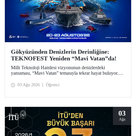
Gökyüzünden Denizlerin Derinliğine:
TEKNOFEST Yeniden “Mavi Vatan”da!
Milli Teknoloji Hamlesi vizyonunun denizlerdeki
yansıması, “Mavi Vatan” temasıyla tekrar hayat buluyor.
TEKNOFEST 2026 kapsamında 20-23 Ağustos
tarihlerinde Gölcük Tersanesi Komutanlığı’nda
03 Ağu 2026
Öğrenci
düzenlenecek TEKNOFEST Mavi Vatan, denizcilik ve su
altı teknolojilerinin ön plana çıkacağı özel bir etkinlik
olarak teknoloji tutkunlarını bir araya getirecek.
03
Ağu