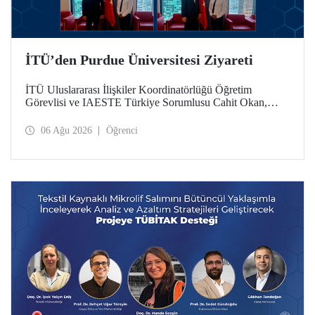
İTÜ’den Purdue Üniversitesi Ziyareti
İTÜ Uluslararası İlişkiler Koordinatörlüğü Öğretim
Görevlisi ve IAESTE Türkiye Sorumlusu Cahit Okan,
akademik ilişkileri ve iş birliğini geliştirmek amacıyla 20-27
Temmuz tarihlerinde ABD’de dünyanın önde gelen
06 Ağu 2026
Öğrenci
araştırma üniversitelerinden Purdue Üniversitesi başta
olmak üzere bir dizi ziyarette bulundu.