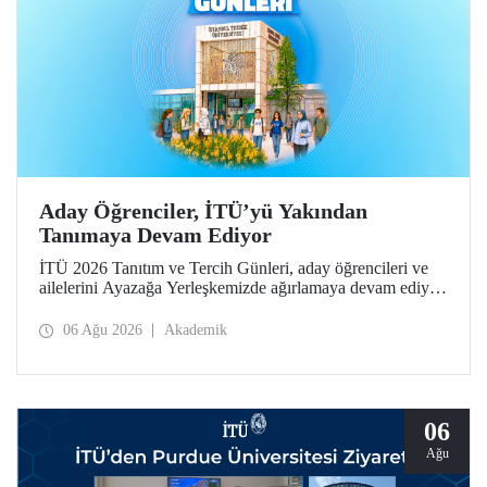
Aday Öğrenciler, İTÜ’yü Yakından
Tanımaya Devam Ediyor
İTÜ 2026 Tanıtım ve Tercih Günleri, aday öğrencileri ve
ailelerini Ayazağa Yerleşkemizde ağırlamaya devam ediyor.
Tanıtım ve Tercih Günleri 7 Ağustos’ta tamamlanacak,
ilgili fakülte ve birimler adaylara bilgi vermeye devam
06 Ağu 2026
Akademik
edecek.
06
Ağu