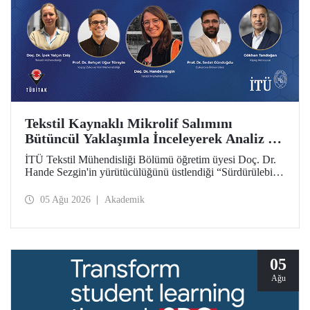
Tekstil Kaynaklı Mikrolif Salımını
Bütüncül Yaklaşımla İnceleyerek Analiz ve
Azaltım Stratejileri Geliştirecek Projeye
İTÜ Tekstil Mühendisliği Bölümü öğretim üyesi Doç. Dr.
TÜBİTAK Desteği
Hande Sezgin'in yürütücülüğünü üstlendiği “Sürdürülebilir
Pamuk ve Polyester Esaslı Tekstil Ürünlerinde Kullanım
Koşullarına Bağlı Mikrolif Salımı: Aşınma, UV Maruziyeti
05 Ağu 2026
Akademik
ve Yıkama Döngülerinin Bütünsel Analizi ve Azaltım
Stratejilerinin Geliştirilmesi” başlıklı proje, TÜBİTAK
2515 – COST Aksiyon Üyeleri Ar-Ge Destek Programı
kapsamında desteklenmeye hak kazandı.
05
Ağu