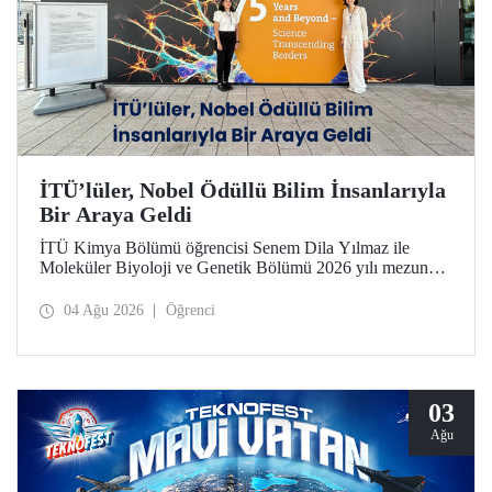
İTÜ’lüler, Nobel Ödüllü Bilim İnsanlarıyla
Bir Araya Geldi
İTÜ Kimya Bölümü öğrencisi Senem Dila Yılmaz ile
Moleküler Biyoloji ve Genetik Bölümü 2026 yılı mezunu
Elif Önel, TÜBİTAK 2224-C Yurt Dışı Bilimsel
Etkinliklere Katılım Desteği kapsamında 75’inci Lindau
04 Ağu 2026
Öğrenci
Nobel Ödüllü Bilim İnsanları Toplantısı’na katıldı.
03
Ağu