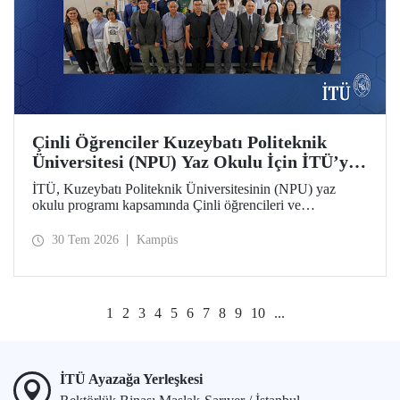
Çinli Öğrenciler Kuzeybatı Politeknik
Üniversitesi (NPU) Yaz Okulu İçin İTÜ’ye
Geldi
İTÜ, Kuzeybatı Politeknik Üniversitesinin (NPU) yaz
okulu programı kapsamında Çinli öğrencileri ve
akademisyenleri ağırlıyor.
30 Tem 2026
Kampüs
1
2
3
4
5
6
7
8
9
10
...
İTÜ Ayazağa Yerleşkesi