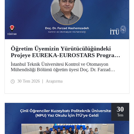
Öğretim Üyemizin Yürütücülüğündeki
Projeye EUREKA-EUROSTARS Programı
Desteği
İstanbul Teknik Üniversitesi Kontrol ve Otomasyon
Mühendisliği Bölümü öğretim üyesi Doç. Dr. Farzad
Hashemzadeh’nin yürütücülüğünü yaptığı “Quantum-
Driven Resilient Power Systems: Revolutionizing Energy
30 Tem 2026
Araştırma
Security for the Future” başlıklı projesi, EUREKA-
EUROSTARS Programı kapsamında desteklenmeye hak
kazandı.
30
Tem