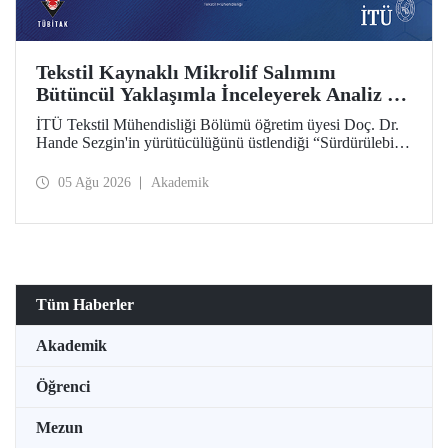
Tekstil Kaynaklı Mikrolif Salımını
Bütüncül Yaklaşımla İnceleyerek Analiz ve
Azaltım Stratejileri Geliştirecek Projeye
İTÜ Tekstil Mühendisliği Bölümü öğretim üyesi Doç. Dr.
TÜBİTAK Desteği
Hande Sezgin'in yürütücülüğünü üstlendiği “Sürdürülebilir
Pamuk ve Polyester Esaslı Tekstil Ürünlerinde Kullanım
Koşullarına Bağlı Mikrolif Salımı: Aşınma, UV Maruziyeti
05 Ağu 2026
Akademik
ve Yıkama Döngülerinin Bütünsel Analizi ve Azaltım
Stratejilerinin Geliştirilmesi” başlıklı proje, TÜBİTAK
2515 – COST Aksiyon Üyeleri Ar-Ge Destek Programı
kapsamında desteklenmeye hak kazandı.
Tüm Haberler
Akademik
Öğrenci
Mezun