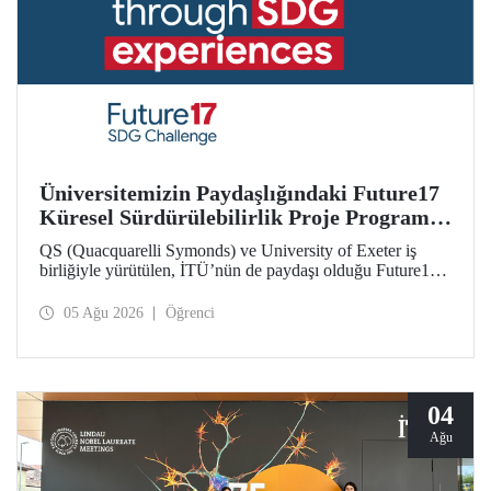
Üniversitemizin Paydaşlığındaki Future17
Küresel Sürdürülebilirlik Proje Programı,
Öğrencilerimizin Başvurularını Bekliyor
QS (Quacquarelli Symonds) ve University of Exeter iş
birliğiyle yürütülen, İTÜ’nün de paydaşı olduğu Future17
Küresel Sürdürülebilirlik Proje Programı için yeni dönem
öğrenci başvuruları açıldı. Başvurular için son gün 31
05 Ağu 2026
Öğrenci
Ağustos!
04
Ağu