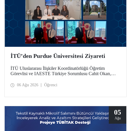
İTÜ’den Purdue Üniversitesi Ziyareti
İTÜ Uluslararası İlişkiler Koordinatörlüğü Öğretim
Görevlisi ve IAESTE Türkiye Sorumlusu Cahit Okan,
akademik ilişkileri ve iş birliğini geliştirmek amacıyla 20-27
Temmuz tarihlerinde ABD’de dünyanın önde gelen
06 Ağu 2026
Öğrenci
araştırma üniversitelerinden Purdue Üniversitesi başta
olmak üzere bir dizi ziyarette bulundu.
05
Ağu