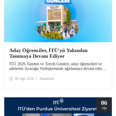
Aday Öğrenciler, İTÜ’yü Yakından
Tanımaya Devam Ediyor
İTÜ 2026 Tanıtım ve Tercih Günleri, aday öğrencileri ve
ailelerini Ayazağa Yerleşkemizde ağırlamaya devam ediyor.
Tanıtım ve Tercih Günleri 7 Ağustos’ta tamamlanacak,
ilgili fakülte ve birimler adaylara bilgi vermeye devam
06 Ağu 2026
Akademik
edecek.
06
Ağu