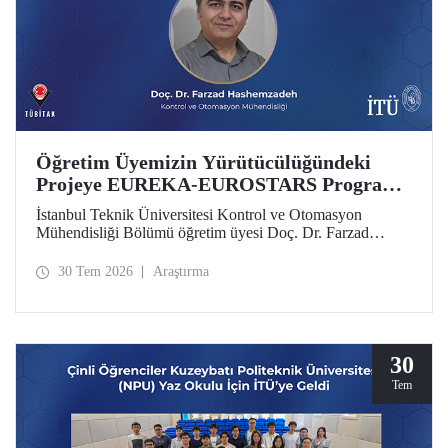
Öğretim Üyemizin Yürütücülüğündeki
Projeye EUREKA-EUROSTARS Programı
Desteği
İstanbul Teknik Üniversitesi Kontrol ve Otomasyon
Mühendisliği Bölümü öğretim üyesi Doç. Dr. Farzad
Hashemzadeh’nin yürütücülüğünü yaptığı “Quantum-
Driven Resilient Power Systems: Revolutionizing Energy
30 Tem 2026
Araştırma
Security for the Future” başlıklı projesi, EUREKA-
EUROSTARS Programı kapsamında desteklenmeye hak
kazandı.
30
Tem