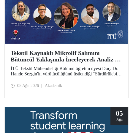
Tekstil Kaynaklı Mikrolif Salımını
Bütüncül Yaklaşımla İnceleyerek Analiz ve
Azaltım Stratejileri Geliştirecek Projeye
İTÜ Tekstil Mühendisliği Bölümü öğretim üyesi Doç. Dr.
TÜBİTAK Desteği
Hande Sezgin'in yürütücülüğünü üstlendiği “Sürdürülebilir
Pamuk ve Polyester Esaslı Tekstil Ürünlerinde Kullanım
Koşullarına Bağlı Mikrolif Salımı: Aşınma, UV Maruziyeti
05 Ağu 2026
Akademik
ve Yıkama Döngülerinin Bütünsel Analizi ve Azaltım
Stratejilerinin Geliştirilmesi” başlıklı proje, TÜBİTAK
2515 – COST Aksiyon Üyeleri Ar-Ge Destek Programı
kapsamında desteklenmeye hak kazandı.
05
Ağu