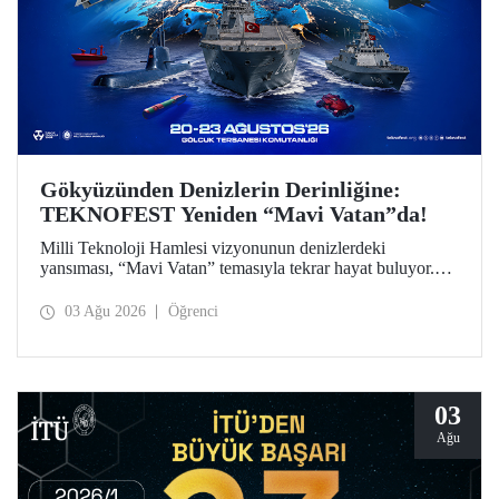
Gökyüzünden Denizlerin Derinliğine:
TEKNOFEST Yeniden “Mavi Vatan”da!
Milli Teknoloji Hamlesi vizyonunun denizlerdeki
yansıması, “Mavi Vatan” temasıyla tekrar hayat buluyor.
TEKNOFEST 2026 kapsamında 20-23 Ağustos
tarihlerinde Gölcük Tersanesi Komutanlığı’nda
03 Ağu 2026
Öğrenci
düzenlenecek TEKNOFEST Mavi Vatan, denizcilik ve su
altı teknolojilerinin ön plana çıkacağı özel bir etkinlik
olarak teknoloji tutkunlarını bir araya getirecek.
03
Ağu