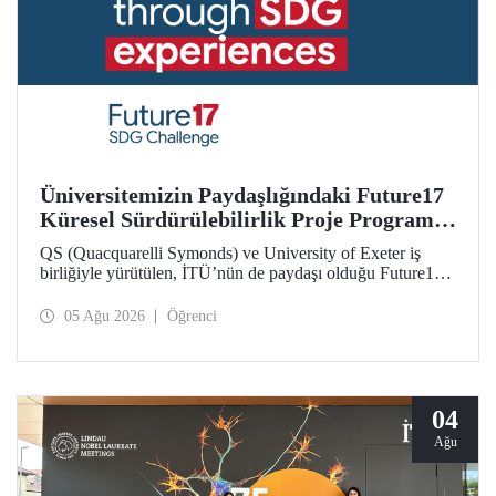
Üniversitemizin Paydaşlığındaki Future17
Küresel Sürdürülebilirlik Proje Programı,
Öğrencilerimizin Başvurularını Bekliyor
QS (Quacquarelli Symonds) ve University of Exeter iş
birliğiyle yürütülen, İTÜ’nün de paydaşı olduğu Future17
Küresel Sürdürülebilirlik Proje Programı için yeni dönem
öğrenci başvuruları açıldı. Başvurular için son gün 31
05 Ağu 2026
Öğrenci
Ağustos!
04
Ağu