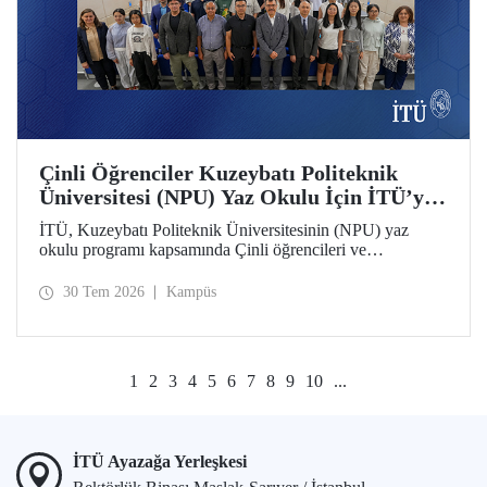
Çinli Öğrenciler Kuzeybatı Politeknik
Üniversitesi (NPU) Yaz Okulu İçin İTÜ’ye
Geldi
İTÜ, Kuzeybatı Politeknik Üniversitesinin (NPU) yaz
okulu programı kapsamında Çinli öğrencileri ve
akademisyenleri ağırlıyor.
30 Tem 2026
Kampüs
1
2
3
4
5
6
7
8
9
10
...
İTÜ Ayazağa Yerleşkesi