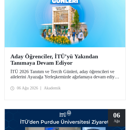
Aday Öğrenciler, İTÜ’yü Yakından
Tanımaya Devam Ediyor
İTÜ 2026 Tanıtım ve Tercih Günleri, aday öğrencileri ve
ailelerini Ayazağa Yerleşkemizde ağırlamaya devam ediyor.
Tanıtım ve Tercih Günleri 7 Ağustos’ta tamamlanacak,
ilgili fakülte ve birimler adaylara bilgi vermeye devam
06 Ağu 2026
Akademik
edecek.
06
Ağu