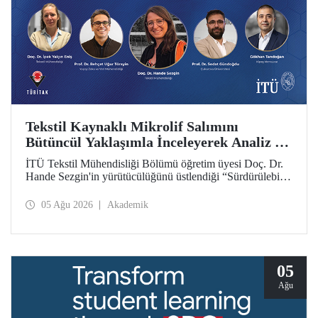
Tekstil Kaynaklı Mikrolif Salımını
Bütüncül Yaklaşımla İnceleyerek Analiz ve
Azaltım Stratejileri Geliştirecek Projeye
İTÜ Tekstil Mühendisliği Bölümü öğretim üyesi Doç. Dr.
TÜBİTAK Desteği
Hande Sezgin'in yürütücülüğünü üstlendiği “Sürdürülebilir
Pamuk ve Polyester Esaslı Tekstil Ürünlerinde Kullanım
Koşullarına Bağlı Mikrolif Salımı: Aşınma, UV Maruziyeti
05 Ağu 2026
Akademik
ve Yıkama Döngülerinin Bütünsel Analizi ve Azaltım
Stratejilerinin Geliştirilmesi” başlıklı proje, TÜBİTAK
2515 – COST Aksiyon Üyeleri Ar-Ge Destek Programı
kapsamında desteklenmeye hak kazandı.
05
Ağu