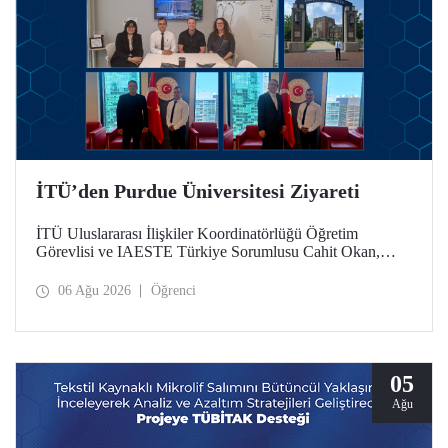
İTÜ’den Purdue Üniversitesi Ziyareti
İTÜ Uluslararası İlişkiler Koordinatörlüğü Öğretim
Görevlisi ve IAESTE Türkiye Sorumlusu Cahit Okan,
akademik ilişkileri ve iş birliğini geliştirmek amacıyla 20-27
Temmuz tarihlerinde ABD’de dünyanın önde gelen
06 Ağu 2026
Öğrenci
araştırma üniversitelerinden Purdue Üniversitesi başta
olmak üzere bir dizi ziyarette bulundu.
05
Ağu