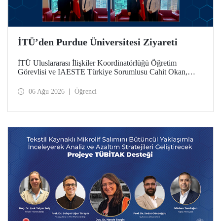
İTÜ’den Purdue Üniversitesi Ziyareti
İTÜ Uluslararası İlişkiler Koordinatörlüğü Öğretim
Görevlisi ve IAESTE Türkiye Sorumlusu Cahit Okan,
akademik ilişkileri ve iş birliğini geliştirmek amacıyla 20-27
Temmuz tarihlerinde ABD’de dünyanın önde gelen
06 Ağu 2026
Öğrenci
araştırma üniversitelerinden Purdue Üniversitesi başta
olmak üzere bir dizi ziyarette bulundu.