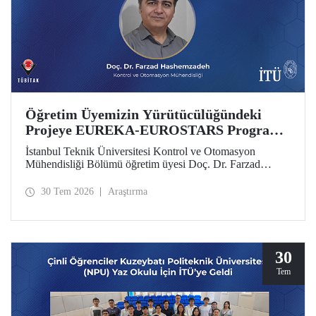
Öğretim Üyemizin Yürütücülüğündeki
Projeye EUREKA-EUROSTARS Programı
Desteği
İstanbul Teknik Üniversitesi Kontrol ve Otomasyon
Mühendisliği Bölümü öğretim üyesi Doç. Dr. Farzad
Hashemzadeh’nin yürütücülüğünü yaptığı “Quantum-
Driven Resilient Power Systems: Revolutionizing Energy
30 Tem 2026
Araştırma
Security for the Future” başlıklı projesi, EUREKA-
EUROSTARS Programı kapsamında desteklenmeye hak
kazandı.
30
Tem