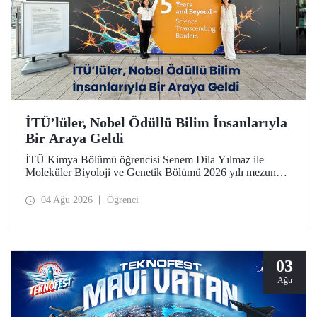
İTÜ’lüler, Nobel Ödüllü Bilim İnsanlarıyla
Bir Araya Geldi
İTÜ Kimya Bölümü öğrencisi Senem Dila Yılmaz ile
Moleküler Biyoloji ve Genetik Bölümü 2026 yılı mezunu
Elif Önel, TÜBİTAK 2224-C Yurt Dışı Bilimsel
Etkinliklere Katılım Desteği kapsamında 75’inci Lindau
04 Ağu 2026
Öğrenci
Nobel Ödüllü Bilim İnsanları Toplantısı’na katıldı.
03
Ağu