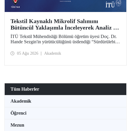
Tekstil Kaynaklı Mikrolif Salımını
Bütüncül Yaklaşımla İnceleyerek Analiz ve
Azaltım Stratejileri Geliştirecek Projeye
İTÜ Tekstil Mühendisliği Bölümü öğretim üyesi Doç. Dr.
TÜBİTAK Desteği
Hande Sezgin'in yürütücülüğünü üstlendiği “Sürdürülebilir
Pamuk ve Polyester Esaslı Tekstil Ürünlerinde Kullanım
Koşullarına Bağlı Mikrolif Salımı: Aşınma, UV Maruziyeti
05 Ağu 2026
Akademik
ve Yıkama Döngülerinin Bütünsel Analizi ve Azaltım
Stratejilerinin Geliştirilmesi” başlıklı proje, TÜBİTAK
2515 – COST Aksiyon Üyeleri Ar-Ge Destek Programı
kapsamında desteklenmeye hak kazandı.
Tüm Haberler
Akademik
Öğrenci
Mezun