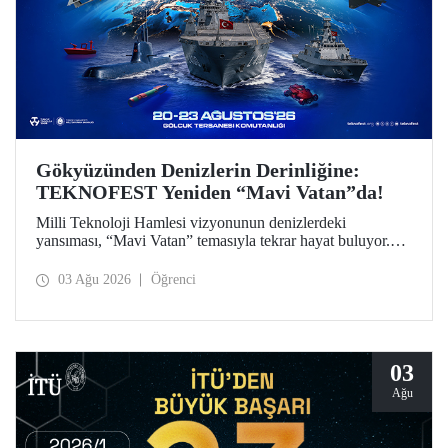
Gökyüzünden Denizlerin Derinliğine:
TEKNOFEST Yeniden “Mavi Vatan”da!
Milli Teknoloji Hamlesi vizyonunun denizlerdeki
yansıması, “Mavi Vatan” temasıyla tekrar hayat buluyor.
TEKNOFEST 2026 kapsamında 20-23 Ağustos
tarihlerinde Gölcük Tersanesi Komutanlığı’nda
03 Ağu 2026
Öğrenci
düzenlenecek TEKNOFEST Mavi Vatan, denizcilik ve su
altı teknolojilerinin ön plana çıkacağı özel bir etkinlik
olarak teknoloji tutkunlarını bir araya getirecek.
03
Ağu