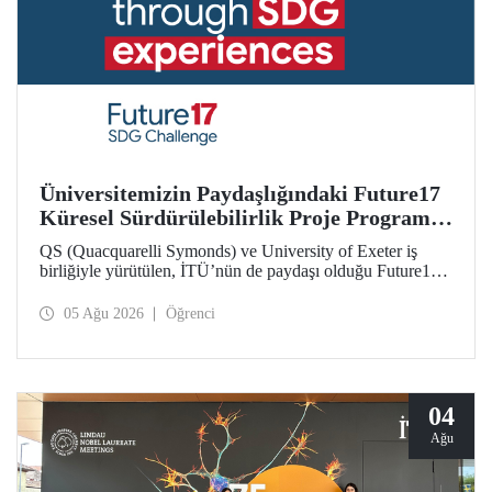
Üniversitemizin Paydaşlığındaki Future17
Küresel Sürdürülebilirlik Proje Programı,
Öğrencilerimizin Başvurularını Bekliyor
QS (Quacquarelli Symonds) ve University of Exeter iş
birliğiyle yürütülen, İTÜ’nün de paydaşı olduğu Future17
Küresel Sürdürülebilirlik Proje Programı için yeni dönem
öğrenci başvuruları açıldı. Başvurular için son gün 31
05 Ağu 2026
Öğrenci
Ağustos!
04
Ağu