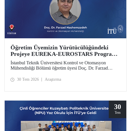
Öğretim Üyemizin Yürütücülüğündeki
Projeye EUREKA-EUROSTARS Programı
Desteği
İstanbul Teknik Üniversitesi Kontrol ve Otomasyon
Mühendisliği Bölümü öğretim üyesi Doç. Dr. Farzad
Hashemzadeh’nin yürütücülüğünü yaptığı “Quantum-
Driven Resilient Power Systems: Revolutionizing Energy
30 Tem 2026
Araştırma
Security for the Future” başlıklı projesi, EUREKA-
EUROSTARS Programı kapsamında desteklenmeye hak
kazandı.
30
Tem