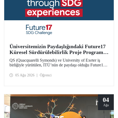
Üniversitemizin Paydaşlığındaki Future17
Küresel Sürdürülebilirlik Proje Programı,
Öğrencilerimizin Başvurularını Bekliyor
QS (Quacquarelli Symonds) ve University of Exeter iş
birliğiyle yürütülen, İTÜ’nün de paydaşı olduğu Future17
Küresel Sürdürülebilirlik Proje Programı için yeni dönem
öğrenci başvuruları açıldı. Başvurular için son gün 31
05 Ağu 2026
Öğrenci
Ağustos!
04
Ağu