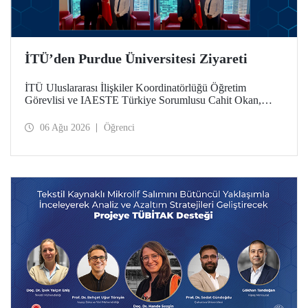
İTÜ’den Purdue Üniversitesi Ziyareti
İTÜ Uluslararası İlişkiler Koordinatörlüğü Öğretim
Görevlisi ve IAESTE Türkiye Sorumlusu Cahit Okan,
akademik ilişkileri ve iş birliğini geliştirmek amacıyla 20-27
Temmuz tarihlerinde ABD’de dünyanın önde gelen
06 Ağu 2026
Öğrenci
araştırma üniversitelerinden Purdue Üniversitesi başta
olmak üzere bir dizi ziyarette bulundu.