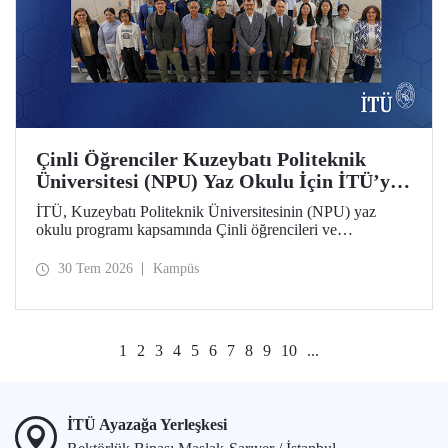
Çinli Öğrenciler Kuzeybatı Politeknik
Üniversitesi (NPU) Yaz Okulu İçin İTÜ’ye
Geldi
İTÜ, Kuzeybatı Politeknik Üniversitesinin (NPU) yaz
okulu programı kapsamında Çinli öğrencileri ve
akademisyenleri ağırlıyor.
30 Tem 2026
Kampüs
1
2
3
4
5
6
7
8
9
10
...
İTÜ Ayazağa Yerleşkesi