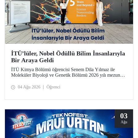
İTÜ’lüler, Nobel Ödüllü Bilim İnsanlarıyla
Bir Araya Geldi
İTÜ Kimya Bölümü öğrencisi Senem Dila Yılmaz ile
Moleküler Biyoloji ve Genetik Bölümü 2026 yılı mezunu
Elif Önel, TÜBİTAK 2224-C Yurt Dışı Bilimsel
Etkinliklere Katılım Desteği kapsamında 75’inci Lindau
04 Ağu 2026
Öğrenci
Nobel Ödüllü Bilim İnsanları Toplantısı’na katıldı.
03
Ağu