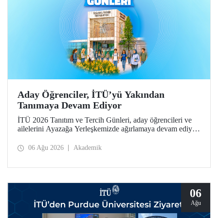
Aday Öğrenciler, İTÜ’yü Yakından
Tanımaya Devam Ediyor
İTÜ 2026 Tanıtım ve Tercih Günleri, aday öğrencileri ve
ailelerini Ayazağa Yerleşkemizde ağırlamaya devam ediyor.
Tanıtım ve Tercih Günleri 7 Ağustos’ta tamamlanacak,
ilgili fakülte ve birimler adaylara bilgi vermeye devam
06 Ağu 2026
Akademik
edecek.
06
Ağu