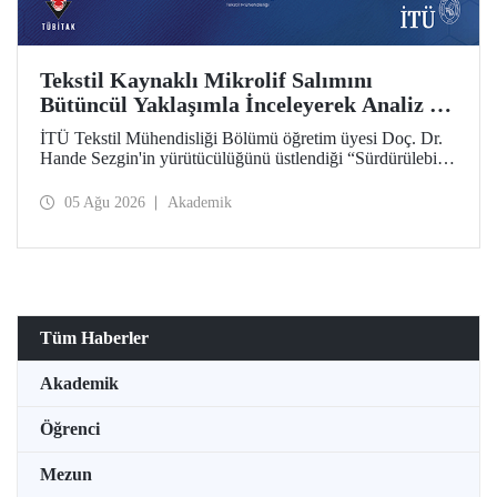
Tekstil Kaynaklı Mikrolif Salımını
Bütüncül Yaklaşımla İnceleyerek Analiz ve
Azaltım Stratejileri Geliştirecek Projeye
İTÜ Tekstil Mühendisliği Bölümü öğretim üyesi Doç. Dr.
TÜBİTAK Desteği
Hande Sezgin'in yürütücülüğünü üstlendiği “Sürdürülebilir
Pamuk ve Polyester Esaslı Tekstil Ürünlerinde Kullanım
Koşullarına Bağlı Mikrolif Salımı: Aşınma, UV Maruziyeti
05 Ağu 2026
Akademik
ve Yıkama Döngülerinin Bütünsel Analizi ve Azaltım
Stratejilerinin Geliştirilmesi” başlıklı proje, TÜBİTAK
2515 – COST Aksiyon Üyeleri Ar-Ge Destek Programı
kapsamında desteklenmeye hak kazandı.
Tüm Haberler
Akademik
Öğrenci
Mezun