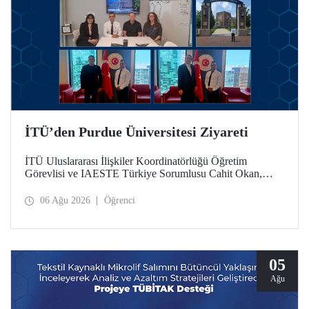
İTÜ’den Purdue Üniversitesi Ziyareti
İTÜ Uluslararası İlişkiler Koordinatörlüğü Öğretim
Görevlisi ve IAESTE Türkiye Sorumlusu Cahit Okan,
akademik ilişkileri ve iş birliğini geliştirmek amacıyla 20-27
Temmuz tarihlerinde ABD’de dünyanın önde gelen
06 Ağu 2026
Öğrenci
araştırma üniversitelerinden Purdue Üniversitesi başta
olmak üzere bir dizi ziyarette bulundu.
05
Ağu