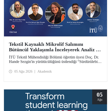
Tekstil Kaynaklı Mikrolif Salımını
Bütüncül Yaklaşımla İnceleyerek Analiz ve
Azaltım Stratejileri Geliştirecek Projeye
İTÜ Tekstil Mühendisliği Bölümü öğretim üyesi Doç. Dr.
TÜBİTAK Desteği
Hande Sezgin'in yürütücülüğünü üstlendiği “Sürdürülebilir
Pamuk ve Polyester Esaslı Tekstil Ürünlerinde Kullanım
Koşullarına Bağlı Mikrolif Salımı: Aşınma, UV Maruziyeti
05 Ağu 2026
Akademik
ve Yıkama Döngülerinin Bütünsel Analizi ve Azaltım
Stratejilerinin Geliştirilmesi” başlıklı proje, TÜBİTAK
2515 – COST Aksiyon Üyeleri Ar-Ge Destek Programı
kapsamında desteklenmeye hak kazandı.
05
Ağu