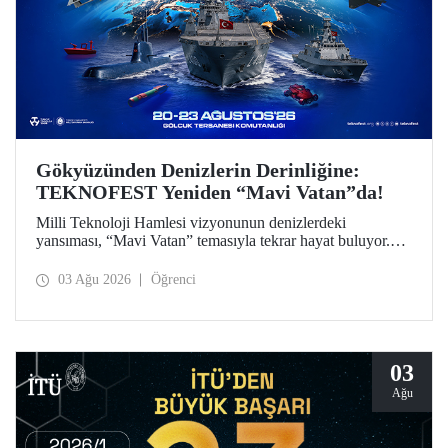
Gökyüzünden Denizlerin Derinliğine:
TEKNOFEST Yeniden “Mavi Vatan”da!
Milli Teknoloji Hamlesi vizyonunun denizlerdeki
yansıması, “Mavi Vatan” temasıyla tekrar hayat buluyor.
TEKNOFEST 2026 kapsamında 20-23 Ağustos
tarihlerinde Gölcük Tersanesi Komutanlığı’nda
03 Ağu 2026
Öğrenci
düzenlenecek TEKNOFEST Mavi Vatan, denizcilik ve su
altı teknolojilerinin ön plana çıkacağı özel bir etkinlik
olarak teknoloji tutkunlarını bir araya getirecek.
03
Ağu