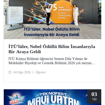
İTÜ’lüler, Nobel Ödüllü Bilim İnsanlarıyla
Bir Araya Geldi
İTÜ Kimya Bölümü öğrencisi Senem Dila Yılmaz ile
Moleküler Biyoloji ve Genetik Bölümü 2026 yılı mezunu
Elif Önel, TÜBİTAK 2224-C Yurt Dışı Bilimsel
Etkinliklere Katılım Desteği kapsamında 75’inci Lindau
04 Ağu 2026
Öğrenci
Nobel Ödüllü Bilim İnsanları Toplantısı’na katıldı.
03
Ağu