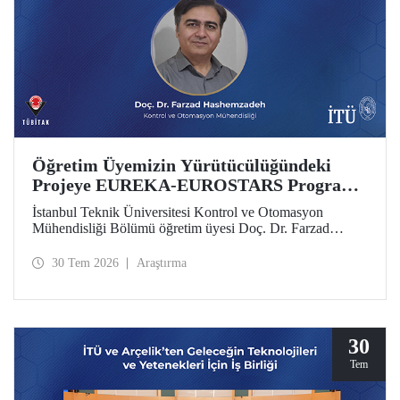
Öğretim Üyemizin Yürütücülüğündeki
Projeye EUREKA-EUROSTARS Programı
Desteği
İstanbul Teknik Üniversitesi Kontrol ve Otomasyon
Mühendisliği Bölümü öğretim üyesi Doç. Dr. Farzad
Hashemzadeh’nin yürütücülüğünü yaptığı “Quantum-
Driven Resilient Power Systems: Revolutionizing Energy
30 Tem 2026
Araştırma
Security for the Future” başlıklı projesi, EUREKA-
EUROSTARS Programı kapsamında desteklenmeye hak
kazandı.
30
Tem