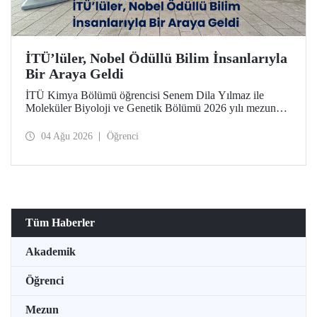
İTÜ’lüler, Nobel Ödüllü Bilim İnsanlarıyla
Bir Araya Geldi
İTÜ Kimya Bölümü öğrencisi Senem Dila Yılmaz ile
Moleküler Biyoloji ve Genetik Bölümü 2026 yılı mezunu
Elif Önel, TÜBİTAK 2224-C Yurt Dışı Bilimsel
Etkinliklere Katılım Desteği kapsamında 75’inci Lindau
04 Ağu 2026
Öğrenci
Nobel Ödüllü Bilim İnsanları Toplantısı’na katıldı.
Tüm Haberler
Akademik
Öğrenci
Mezun