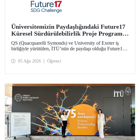
Üniversitemizin Paydaşlığındaki Future17
Küresel Sürdürülebilirlik Proje Programı,
Öğrencilerimizin Başvurularını Bekliyor
QS (Quacquarelli Symonds) ve University of Exeter iş
birliğiyle yürütülen, İTÜ’nün de paydaşı olduğu Future17
Küresel Sürdürülebilirlik Proje Programı için yeni dönem
öğrenci başvuruları açıldı. Başvurular için son gün 31
05 Ağu 2026
Öğrenci
Ağustos!