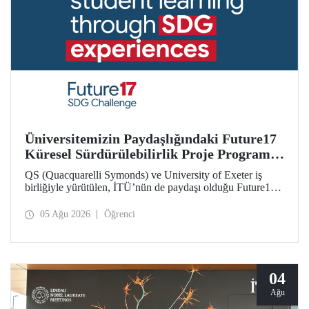
Üniversitemizin Paydaşlığındaki Future17
Küresel Sürdürülebilirlik Proje Programı,
Öğrencilerimizin Başvurularını Bekliyor
QS (Quacquarelli Symonds) ve University of Exeter iş
birliğiyle yürütülen, İTÜ’nün de paydaşı olduğu Future17
Küresel Sürdürülebilirlik Proje Programı için yeni dönem
öğrenci başvuruları açıldı. Başvurular için son gün 31
05 Ağu 2026
Öğrenci
Ağustos!
04
Ağu