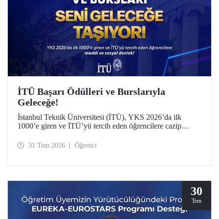
İTÜ Başarı Ödülleri ve Burslarıyla
Geleceğe!
İstanbul Teknik Üniversitesi (İTÜ), YKS 2026’da ilk
1000’e giren ve İTÜ’yü tercih eden öğrencilere cazip
maddi ve sosyal destek sunuyor.
31 Tem 2026
Öğrenci
30
Tem