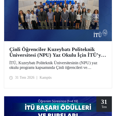
Çinli Öğrenciler Kuzeybatı Politeknik
Üniversitesi (NPU) Yaz Okulu İçin İTÜ’ye
Geldi
İTÜ, Kuzeybatı Politeknik Üniversitesinin (NPU) yaz
okulu programı kapsamında Çinli öğrencileri ve
akademisyenleri ağırlıyor.
31 Tem 2026
Kampüs
31
Tem