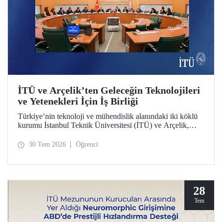
İTÜ ve Arçelik’ten Geleceğin Teknolojileri
ve Yetenekleri İçin İş Birliği
Türkiye’nin teknoloji ve mühendislik alanındaki iki köklü
kurumu İstanbul Teknik Üniversitesi (İTÜ) ve Arçelik,
üniversite-sanayi iş birliğini güçlendirecek bir protokole
imza attı. Protokol, ortak bilimsel araştırmalar ve yenilikçi
30 Tem 2026
Öğrenci
teknolojilerin transferinin yanı sıra öğrencilere staj, gelişim
programları, bitirme projeleri ve mentörlük olanakları
sunulmasını kapsıyor.
28
Tem