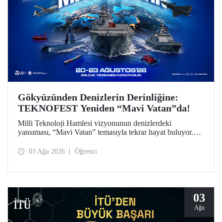
Gökyüzünden Denizlerin Derinliğine:
TEKNOFEST Yeniden “Mavi Vatan”da!
Milli Teknoloji Hamlesi vizyonunun denizlerdeki
yansıması, “Mavi Vatan” temasıyla tekrar hayat buluyor.
TEKNOFEST 2026 kapsamında 20-23 Ağustos
tarihlerinde Gölcük Tersanesi Komutanlığı’nda
03 Ağu 2026
Öğrenci
düzenlenecek TEKNOFEST Mavi Vatan, denizcilik ve su
altı teknolojilerinin ön plana çıkacağı özel bir etkinlik
olarak teknoloji tutkunlarını bir araya getirecek.
03
Ağu