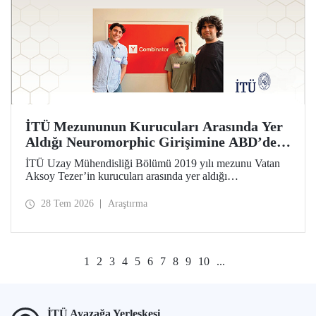
İTÜ Mezununun Kurucuları Arasında Yer
Aldığı Neuromorphic Girişimine ABD’de
Prestijli Hızlandırma Desteği
İTÜ Uzay Mühendisliği Bölümü 2019 yılı mezunu Vatan
Aksoy Tezer’in kurucuları arasında yer aldığı
Neuromorphic girişimi, ABD’nin en prestijli hızlandırma
programı Y Combinator’ın (YC) 2026 yaz dönemine kabul
28 Tem 2026
Araştırma
edildi. Girişim, 500 bin dolar yatırım aldı.
1
2
3
4
5
6
7
8
9
10
...
İTÜ Ayazağa Yerleşkesi