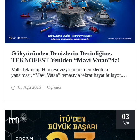
Gökyüzünden Denizlerin Derinliğine:
TEKNOFEST Yeniden “Mavi Vatan”da!
Milli Teknoloji Hamlesi vizyonunun denizlerdeki
yansıması, “Mavi Vatan” temasıyla tekrar hayat buluyor.
TEKNOFEST 2026 kapsamında 20-23 Ağustos
tarihlerinde Gölcük Tersanesi Komutanlığı’nda
03 Ağu 2026
Öğrenci
düzenlenecek TEKNOFEST Mavi Vatan, denizcilik ve su
altı teknolojilerinin ön plana çıkacağı özel bir etkinlik
olarak teknoloji tutkunlarını bir araya getirecek.
03
Ağu