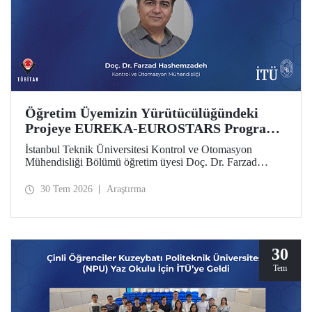
Öğretim Üyemizin Yürütücülüğündeki
Projeye EUREKA-EUROSTARS Programı
Desteği
İstanbul Teknik Üniversitesi Kontrol ve Otomasyon
Mühendisliği Bölümü öğretim üyesi Doç. Dr. Farzad
Hashemzadeh’nin yürütücülüğünü yaptığı “Quantum-
Driven Resilient Power Systems: Revolutionizing Energy
30 Tem 2026
Araştırma
Security for the Future” başlıklı projesi, EUREKA-
EUROSTARS Programı kapsamında desteklenmeye hak
kazandı.
30
Tem