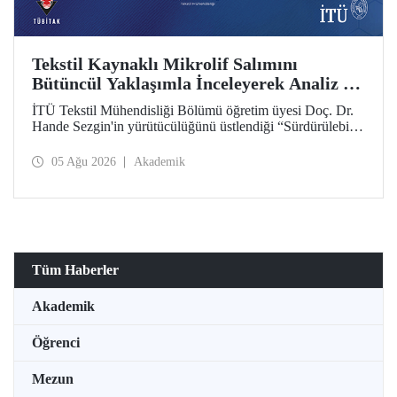
Tekstil Kaynaklı Mikrolif Salımını
Bütüncül Yaklaşımla İnceleyerek Analiz ve
Azaltım Stratejileri Geliştirecek Projeye
İTÜ Tekstil Mühendisliği Bölümü öğretim üyesi Doç. Dr.
TÜBİTAK Desteği
Hande Sezgin'in yürütücülüğünü üstlendiği “Sürdürülebilir
Pamuk ve Polyester Esaslı Tekstil Ürünlerinde Kullanım
Koşullarına Bağlı Mikrolif Salımı: Aşınma, UV Maruziyeti
05 Ağu 2026
Akademik
ve Yıkama Döngülerinin Bütünsel Analizi ve Azaltım
Stratejilerinin Geliştirilmesi” başlıklı proje, TÜBİTAK
2515 – COST Aksiyon Üyeleri Ar-Ge Destek Programı
kapsamında desteklenmeye hak kazandı.
Tüm Haberler
Akademik
Öğrenci
Mezun