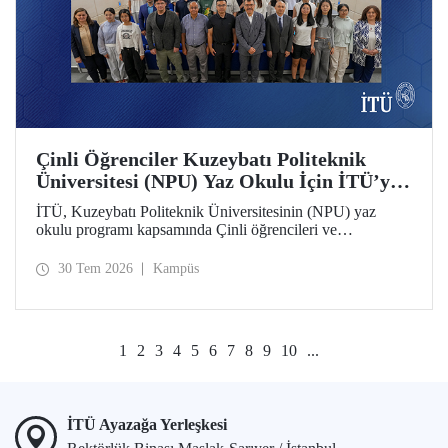
Çinli Öğrenciler Kuzeybatı Politeknik
Üniversitesi (NPU) Yaz Okulu İçin İTÜ’ye
Geldi
İTÜ, Kuzeybatı Politeknik Üniversitesinin (NPU) yaz
okulu programı kapsamında Çinli öğrencileri ve
akademisyenleri ağırlıyor.
30 Tem 2026
Kampüs
1
2
3
4
5
6
7
8
9
10
...
İTÜ Ayazağa Yerleşkesi