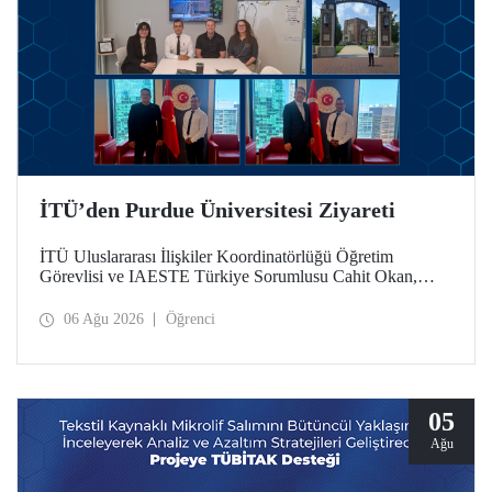
İTÜ’den Purdue Üniversitesi Ziyareti
İTÜ Uluslararası İlişkiler Koordinatörlüğü Öğretim
Görevlisi ve IAESTE Türkiye Sorumlusu Cahit Okan,
akademik ilişkileri ve iş birliğini geliştirmek amacıyla 20-27
Temmuz tarihlerinde ABD’de dünyanın önde gelen
06 Ağu 2026
Öğrenci
araştırma üniversitelerinden Purdue Üniversitesi başta
olmak üzere bir dizi ziyarette bulundu.
05
Ağu