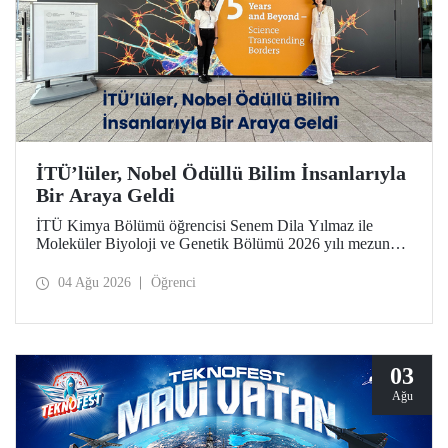
İTÜ’lüler, Nobel Ödüllü Bilim İnsanlarıyla
Bir Araya Geldi
İTÜ Kimya Bölümü öğrencisi Senem Dila Yılmaz ile
Moleküler Biyoloji ve Genetik Bölümü 2026 yılı mezunu
Elif Önel, TÜBİTAK 2224-C Yurt Dışı Bilimsel
Etkinliklere Katılım Desteği kapsamında 75’inci Lindau
04 Ağu 2026
Öğrenci
Nobel Ödüllü Bilim İnsanları Toplantısı’na katıldı.
03
Ağu