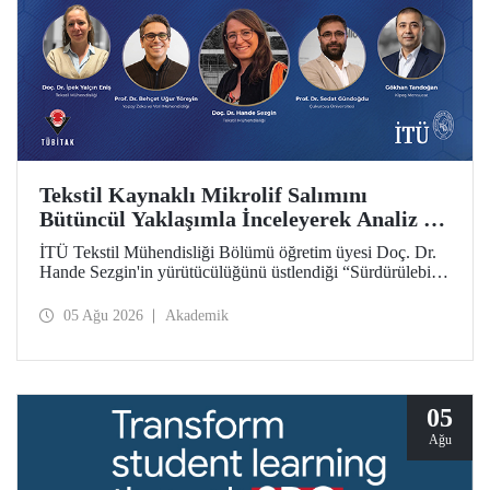
Tekstil Kaynaklı Mikrolif Salımını
Bütüncül Yaklaşımla İnceleyerek Analiz ve
Azaltım Stratejileri Geliştirecek Projeye
İTÜ Tekstil Mühendisliği Bölümü öğretim üyesi Doç. Dr.
TÜBİTAK Desteği
Hande Sezgin'in yürütücülüğünü üstlendiği “Sürdürülebilir
Pamuk ve Polyester Esaslı Tekstil Ürünlerinde Kullanım
Koşullarına Bağlı Mikrolif Salımı: Aşınma, UV Maruziyeti
05 Ağu 2026
Akademik
ve Yıkama Döngülerinin Bütünsel Analizi ve Azaltım
Stratejilerinin Geliştirilmesi” başlıklı proje, TÜBİTAK
2515 – COST Aksiyon Üyeleri Ar-Ge Destek Programı
kapsamında desteklenmeye hak kazandı.
05
Ağu