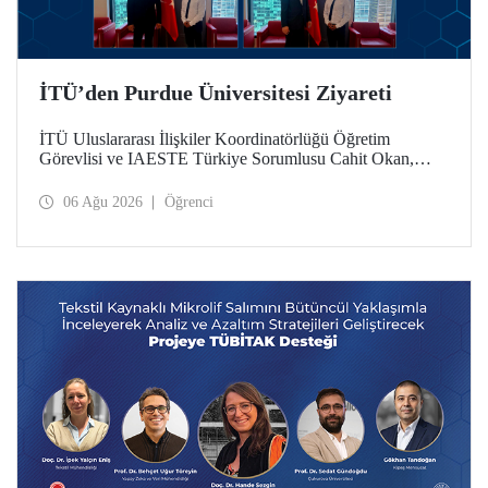
İTÜ’den Purdue Üniversitesi Ziyareti
İTÜ Uluslararası İlişkiler Koordinatörlüğü Öğretim
Görevlisi ve IAESTE Türkiye Sorumlusu Cahit Okan,
akademik ilişkileri ve iş birliğini geliştirmek amacıyla 20-27
Temmuz tarihlerinde ABD’de dünyanın önde gelen
06 Ağu 2026
Öğrenci
araştırma üniversitelerinden Purdue Üniversitesi başta
olmak üzere bir dizi ziyarette bulundu.