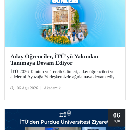
Aday Öğrenciler, İTÜ’yü Yakından
Tanımaya Devam Ediyor
İTÜ 2026 Tanıtım ve Tercih Günleri, aday öğrencileri ve
ailelerini Ayazağa Yerleşkemizde ağırlamaya devam ediyor.
Tanıtım ve Tercih Günleri 7 Ağustos’ta tamamlanacak,
ilgili fakülte ve birimler adaylara bilgi vermeye devam
06 Ağu 2026
Akademik
edecek.
06
Ağu