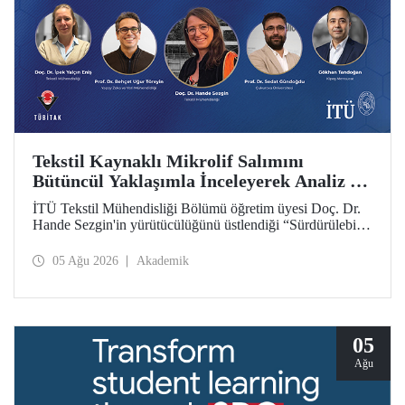
Tekstil Kaynaklı Mikrolif Salımını
Bütüncül Yaklaşımla İnceleyerek Analiz ve
Azaltım Stratejileri Geliştirecek Projeye
İTÜ Tekstil Mühendisliği Bölümü öğretim üyesi Doç. Dr.
TÜBİTAK Desteği
Hande Sezgin'in yürütücülüğünü üstlendiği “Sürdürülebilir
Pamuk ve Polyester Esaslı Tekstil Ürünlerinde Kullanım
Koşullarına Bağlı Mikrolif Salımı: Aşınma, UV Maruziyeti
05 Ağu 2026
Akademik
ve Yıkama Döngülerinin Bütünsel Analizi ve Azaltım
Stratejilerinin Geliştirilmesi” başlıklı proje, TÜBİTAK
2515 – COST Aksiyon Üyeleri Ar-Ge Destek Programı
kapsamında desteklenmeye hak kazandı.
05
Ağu