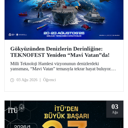
Gökyüzünden Denizlerin Derinliğine:
TEKNOFEST Yeniden “Mavi Vatan”da!
Milli Teknoloji Hamlesi vizyonunun denizlerdeki
yansıması, “Mavi Vatan” temasıyla tekrar hayat buluyor.
TEKNOFEST 2026 kapsamında 20-23 Ağustos
tarihlerinde Gölcük Tersanesi Komutanlığı’nda
03 Ağu 2026
Öğrenci
düzenlenecek TEKNOFEST Mavi Vatan, denizcilik ve su
altı teknolojilerinin ön plana çıkacağı özel bir etkinlik
olarak teknoloji tutkunlarını bir araya getirecek.
03
Ağu