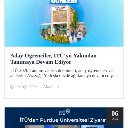
Aday Öğrenciler, İTÜ’yü Yakından
Tanımaya Devam Ediyor
İTÜ 2026 Tanıtım ve Tercih Günleri, aday öğrencileri ve
ailelerini Ayazağa Yerleşkemizde ağırlamaya devam ediyor.
Tanıtım ve Tercih Günleri 7 Ağustos’ta tamamlanacak,
ilgili fakülte ve birimler adaylara bilgi vermeye devam
06 Ağu 2026
Akademik
edecek.
06
Ağu