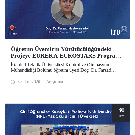
Öğretim Üyemizin Yürütücülüğündeki
Projeye EUREKA-EUROSTARS Programı
Desteği
İstanbul Teknik Üniversitesi Kontrol ve Otomasyon
Mühendisliği Bölümü öğretim üyesi Doç. Dr. Farzad
Hashemzadeh’nin yürütücülüğünü yaptığı “Quantum-
Driven Resilient Power Systems: Revolutionizing Energy
30 Tem 2026
Araştırma
Security for the Future” başlıklı projesi, EUREKA-
EUROSTARS Programı kapsamında desteklenmeye hak
kazandı.
30
Tem