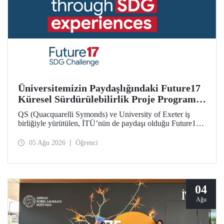
Üniversitemizin Paydaşlığındaki Future17
Küresel Sürdürülebilirlik Proje Programı,
Öğrencilerimizin Başvurularını Bekliyor
QS (Quacquarelli Symonds) ve University of Exeter iş
birliğiyle yürütülen, İTÜ’nün de paydaşı olduğu Future17
Küresel Sürdürülebilirlik Proje Programı için yeni dönem
öğrenci başvuruları açıldı. Başvurular için son gün 31
05 Ağu 2026
Öğrenci
Ağustos!
04
Ağu