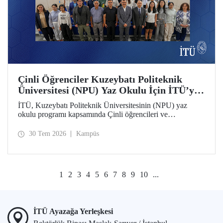
Çinli Öğrenciler Kuzeybatı Politeknik
Üniversitesi (NPU) Yaz Okulu İçin İTÜ’ye
Geldi
İTÜ, Kuzeybatı Politeknik Üniversitesinin (NPU) yaz
okulu programı kapsamında Çinli öğrencileri ve
akademisyenleri ağırlıyor.
30 Tem 2026
Kampüs
1
2
3
4
5
6
7
8
9
10
...
İTÜ Ayazağa Yerleşkesi