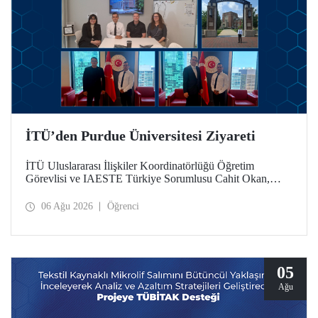
İTÜ’den Purdue Üniversitesi Ziyareti
İTÜ Uluslararası İlişkiler Koordinatörlüğü Öğretim
Görevlisi ve IAESTE Türkiye Sorumlusu Cahit Okan,
akademik ilişkileri ve iş birliğini geliştirmek amacıyla 20-27
Temmuz tarihlerinde ABD’de dünyanın önde gelen
06 Ağu 2026
Öğrenci
araştırma üniversitelerinden Purdue Üniversitesi başta
olmak üzere bir dizi ziyarette bulundu.
05
Ağu