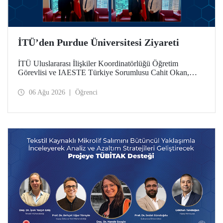
İTÜ’den Purdue Üniversitesi Ziyareti
İTÜ Uluslararası İlişkiler Koordinatörlüğü Öğretim
Görevlisi ve IAESTE Türkiye Sorumlusu Cahit Okan,
akademik ilişkileri ve iş birliğini geliştirmek amacıyla 20-27
Temmuz tarihlerinde ABD’de dünyanın önde gelen
06 Ağu 2026
Öğrenci
araştırma üniversitelerinden Purdue Üniversitesi başta
olmak üzere bir dizi ziyarette bulundu.