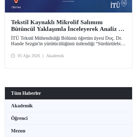
Tekstil Kaynaklı Mikrolif Salımını
Bütüncül Yaklaşımla İnceleyerek Analiz ve
Azaltım Stratejileri Geliştirecek Projeye
İTÜ Tekstil Mühendisliği Bölümü öğretim üyesi Doç. Dr.
TÜBİTAK Desteği
Hande Sezgin'in yürütücülüğünü üstlendiği “Sürdürülebilir
Pamuk ve Polyester Esaslı Tekstil Ürünlerinde Kullanım
Koşullarına Bağlı Mikrolif Salımı: Aşınma, UV Maruziyeti
05 Ağu 2026
Akademik
ve Yıkama Döngülerinin Bütünsel Analizi ve Azaltım
Stratejilerinin Geliştirilmesi” başlıklı proje, TÜBİTAK
2515 – COST Aksiyon Üyeleri Ar-Ge Destek Programı
kapsamında desteklenmeye hak kazandı.
Tüm Haberler
Akademik
Öğrenci
Mezun