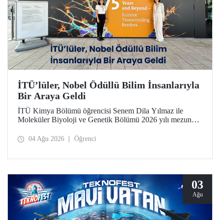
İTÜ’lüler, Nobel Ödüllü Bilim İnsanlarıyla
Bir Araya Geldi
İTÜ Kimya Bölümü öğrencisi Senem Dila Yılmaz ile
Moleküler Biyoloji ve Genetik Bölümü 2026 yılı mezunu
Elif Önel, TÜBİTAK 2224-C Yurt Dışı Bilimsel
Etkinliklere Katılım Desteği kapsamında 75’inci Lindau
04 Ağu 2026
Öğrenci
Nobel Ödüllü Bilim İnsanları Toplantısı’na katıldı.
03
Ağu