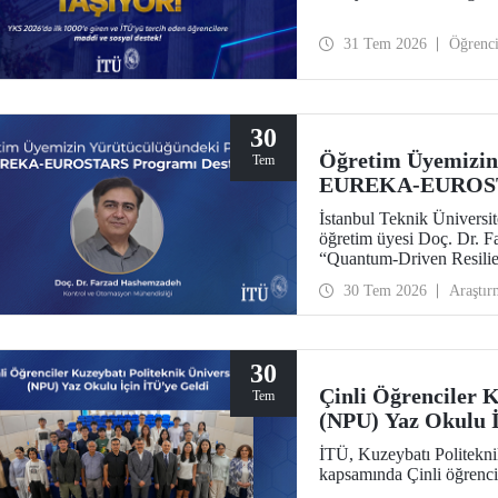
31 Tem 2026
Öğrenc
30
Öğretim Üyemizin
Tem
EUREKA-EUROSTA
İstanbul Teknik Ünivers
öğretim üyesi Doç. Dr. 
“Quantum-Driven Resilie
Security for the Futur
30 Tem 2026
Araştır
kapsamında desteklenmey
30
Çinli Öğrenciler K
Tem
(NPU) Yaz Okulu İ
İTÜ, Kuzeybatı Politekni
kapsamında Çinli öğrencil