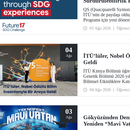
Sürdürülebilirlik
Başvurularını Bek
QS (Quacquarelli Symonds)
İTÜ’nün de paydaşı olduğ
Programı için yeni dönem 
31 Ağustos!
05 Ağu 2026
Öğrenci
04
İTÜ’lüler, Nobel Ö
Ağu
Geldi
İTÜ Kimya Bölümü öğrenc
Genetik Bölümü 2026 yı
Bilimsel Etkinliklere Ka
Ödüllü Bilim İnsanları Top
04 Ağu 2026
Öğrenci
03
Gökyüzünden Deni
Ağu
Yeniden “Mavi Va