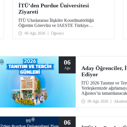
İTÜ’den Purdue Üniversitesi
Ziyareti
İTÜ Uluslararası İlişkiler Koordinatörlüğü
Öğretim Görevlisi ve IAESTE Türkiye
Sorumlusu Cahit Okan, akademik ilişkileri ve iş
06 Ağu 2026
Öğrenci
birliğini geliştirmek amacıyla 20-27 Temmuz
tarihlerinde ABD’de dünyanın önde gelen
araştırma üniversitelerinden Purdue Üniversitesi
başta olmak üzere bir dizi ziyarette bulundu.
06
Aday Öğrenciler,
Ağu
Ediyor
İTÜ 2026 Tanıtım ve Terci
Yerleşkemizde ağırlamaya
Ağustos’ta tamamlanacak, 
devam edecek.
06 Ağu 2026
Akadem
06