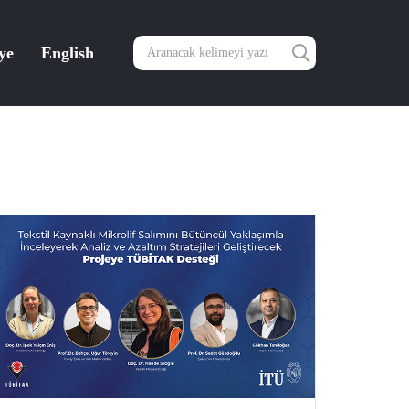
ye
English