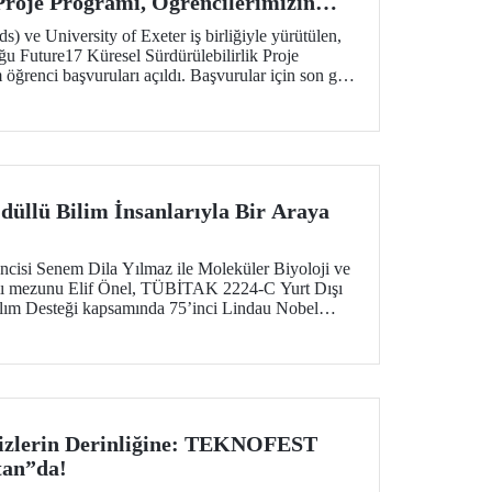
 Proje Programı, Öğrencilerimizin
liyor
 ve University of Exeter iş birliğiyle yürütülen,
u Future17 Küresel Sürdürülebilirlik Proje
öğrenci başvuruları açıldı. Başvurular için son gün
düllü Bilim İnsanlarıyla Bir Araya
isi Senem Dila Yılmaz ile Moleküler Biyoloji ve
lı mezunu Elif Önel, TÜBİTAK 2224-C Yurt Dışı
tılım Desteği kapsamında 75’inci Lindau Nobel
lantısı’na katıldı.
zlerin Derinliğine: TEKNOFEST
tan”da!