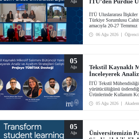
İTÜ’den Purdue Ün
Ağu
İTÜ Uluslararası İlişkil
Türkiye Sorumlusu Cahit O
amacıyla 20-27 Temmuz t
araştırma üniversitelerin
06 Ağu 2026
Öğrenci
ziyarette bulundu.
05
Tekstil Kaynaklı 
Ağu
İnceleyerek Analiz
Projeye TÜBİTAK 
İTÜ Tekstil Mühendisliğ
yürütücülüğünü üstlendiği
Ürünlerinde Kullanım Ko
Maruziyeti ve Yıkama Dö
05 Ağu 2026
Akadem
Stratejilerinin Geliştir
Aksiyon Üyeleri Ar-Ge 
kazandı.
05
Üniversitemizin P
Ağu