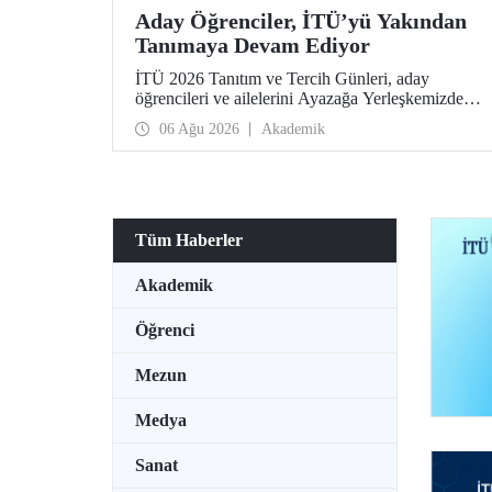
Aday Öğrenciler, İTÜ’yü Yakından
Tanımaya Devam Ediyor
İTÜ 2026 Tanıtım ve Tercih Günleri, aday
öğrencileri ve ailelerini Ayazağa Yerleşkemizde
ağırlamaya devam ediyor. Tanıtım ve Tercih
06 Ağu 2026
Akademik
Günleri 7 Ağustos’ta tamamlanacak, ilgili fakülte
ve birimler adaylara bilgi vermeye devam edecek.
Tüm Haberler
Akademik
Öğrenci
Mezun
Medya
Sanat