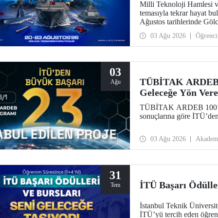
Milli Teknoloji Hamlesi 
temasıyla tekrar hayat
Ağustos tarihlerinde Göl
TEKNOFEST Mavi Vatan, de
03 Ağu 2026
Öğrenci
çıkacağı özel bir etkinlik 
03
TÜBİTAK ARDEB 10
Ağu
Geleceğe Yön Vere
TÜBİTAK ARDEB 1001 Pr
sonuçlarına göre İTÜ’den
03 Ağu 2026
Akadem
31
İTÜ Başarı Ödüller
Tem
İstanbul Teknik Üniversi
İTÜ’yü tercih eden öğren