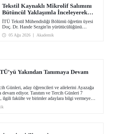
Tekstil Kaynaklı Mikrolif Salımını
Bütüncül Yaklaşımla İnceleyerek
Analiz ve Azaltım Stratejileri
İTÜ Tekstil Mühendisliği Bölümü öğretim üyesi
Geliştirecek Projeye TÜBİTAK
Doç. Dr. Hande Sezgin'in yürütücülüğünü
Desteği
üstlendiği “Sürdürülebilir Pamuk ve Polyester
05 Ağu 2026
Akademik
Esaslı Tekstil Ürünlerinde Kullanım Koşullarına
Bağlı Mikrolif Salımı: Aşınma, UV Maruziyeti ve
Yıkama Döngülerinin Bütünsel Analizi ve
Azaltım Stratejilerinin Geliştirilmesi” başlıklı
proje, TÜBİTAK 2515 – COST Aksiyon Üyeleri
Ar-Ge Destek Programı kapsamında
desteklenmeye hak kazandı.
 İTÜ’yü Yakından Tanımaya Devam
h Günleri, aday öğrencileri ve ailelerini Ayazağa
 devam ediyor. Tanıtım ve Tercih Günleri 7
ilgili fakülte ve birimler adaylara bilgi vermeye
ik