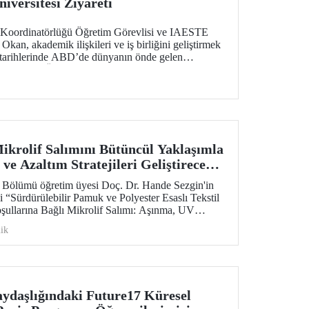
iversitesi Ziyareti
er Koordinatörlüğü Öğretim Görevlisi ve IAESTE
kan, akademik ilişkileri ve iş birliğini geliştirmek
arihlerinde ABD’de dünyanın önde gelen
den Purdue Üniversitesi başta olmak üzere bir dizi
Mikrolif Salımını Bütüncül Yaklaşımla
 ve Azaltım Stratejileri Geliştirecek
Desteği
i Bölümü öğretim üyesi Doç. Dr. Hande Sezgin'in
 “Sürdürülebilir Pamuk ve Polyester Esaslı Tekstil
şullarına Bağlı Mikrolif Salımı: Aşınma, UV
ngülerinin Bütünsel Analizi ve Azaltım
ik
ilmesi” başlıklı proje, TÜBİTAK 2515 – COST
Destek Programı kapsamında desteklenmeye hak
aydaşlığındaki Future17 Küresel