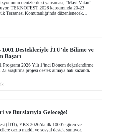
vizyonunun denizlerdeki yansıması, “Mavi Vatan”
 buluyor. TEKNOFEST 2026 kapsamında 20-23
cük Tersanesi Komutanlığı’nda düzenlenecek
nizcilik ve su altı teknolojilerinin ön plana
olarak teknoloji tutkunlarını bir araya getirecek.
01 Destekleriyle İTÜ’de Bilime ve
n Başarı
ogramı 2026 Yılı 1‘inci Dönem değerlendirme
 23 araştırma projesi destek almaya hak kazandı.
ik
i ve Burslarıyla Geleceğe!
tesi (İTÜ), YKS 2026’da ilk 1000’e giren ve
cilere cazip maddi ve sosyal destek sunuyor.