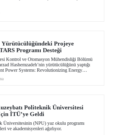
i
 Yürütücülüğündeki Projeye
RS Programı Desteği
itesi Kontrol ve Otomasyon Mühendisliği Bölümü
Farzad Hashemzadeh’nin yürütücülüğünü yaptığı
nt Power Systems: Revolutionizing Energy
e” başlıklı projesi, EUREKA-EUROSTARS Programı
ma
e hak kazandı.
uzeybatı Politeknik Üniversitesi
çin İTÜ’ye Geldi
k Üniversitesinin (NPU) yaz okulu programı
eri ve akademisyenleri ağırlıyor.