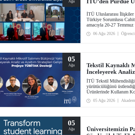
İTÜ’den Purdue Ün
Ağu
İTÜ Uluslararası İlişkil
Türkiye Sorumlusu Cahit O
amacıyla 20-27 Temmuz t
araştırma üniversitelerin
06 Ağu 2026
Öğrenci
ziyarette bulundu.
05
Tekstil Kaynaklı 
Ağu
İnceleyerek Analiz
Projeye TÜBİTAK 
İTÜ Tekstil Mühendisliğ
yürütücülüğünü üstlendiği
Ürünlerinde Kullanım Ko
Maruziyeti ve Yıkama Dö
05 Ağu 2026
Akadem
Stratejilerinin Geliştir
Aksiyon Üyeleri Ar-Ge 
kazandı.
05
Üniversitemizin P
Ağu