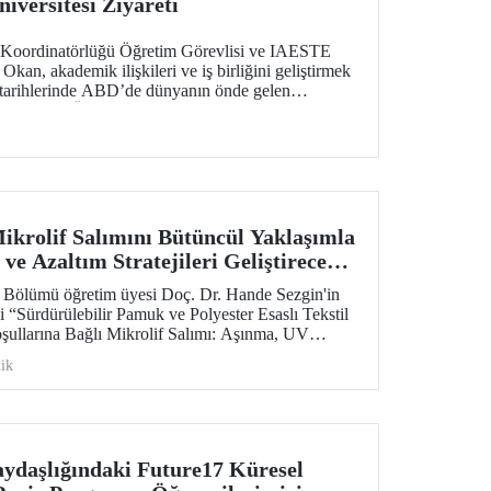
iversitesi Ziyareti
er Koordinatörlüğü Öğretim Görevlisi ve IAESTE
kan, akademik ilişkileri ve iş birliğini geliştirmek
arihlerinde ABD’de dünyanın önde gelen
den Purdue Üniversitesi başta olmak üzere bir dizi
Mikrolif Salımını Bütüncül Yaklaşımla
 ve Azaltım Stratejileri Geliştirecek
Desteği
i Bölümü öğretim üyesi Doç. Dr. Hande Sezgin'in
 “Sürdürülebilir Pamuk ve Polyester Esaslı Tekstil
şullarına Bağlı Mikrolif Salımı: Aşınma, UV
ngülerinin Bütünsel Analizi ve Azaltım
ik
ilmesi” başlıklı proje, TÜBİTAK 2515 – COST
Destek Programı kapsamında desteklenmeye hak
aydaşlığındaki Future17 Küresel