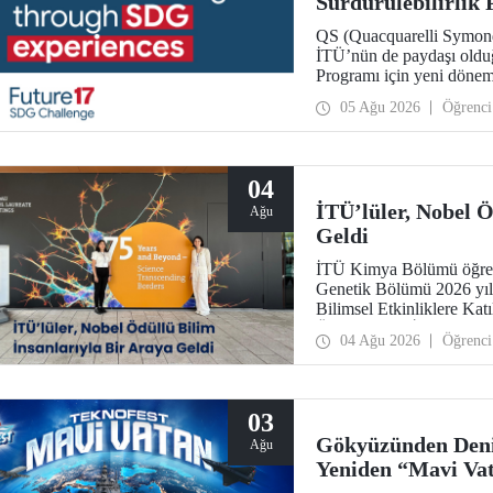
Sürdürülebilirlik
Başvurularını Bek
QS (Quacquarelli Symonds)
İTÜ’nün de paydaşı olduğ
Programı için yeni dönem 
31 Ağustos!
05 Ağu 2026
Öğrenci
04
İTÜ’lüler, Nobel Ö
Ağu
Geldi
İTÜ Kimya Bölümü öğrenc
Genetik Bölümü 2026 yı
Bilimsel Etkinliklere Ka
Ödüllü Bilim İnsanları Top
04 Ağu 2026
Öğrenci
03
Gökyüzünden Deni
Ağu
Yeniden “Mavi Va