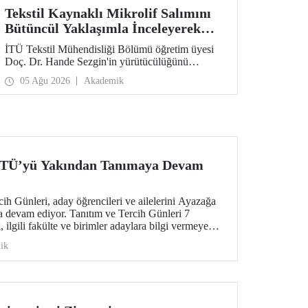
Tekstil Kaynaklı Mikrolif Salımını
Bütüncül Yaklaşımla İnceleyerek
Analiz ve Azaltım Stratejileri
İTÜ Tekstil Mühendisliği Bölümü öğretim üyesi
Geliştirecek Projeye TÜBİTAK
Doç. Dr. Hande Sezgin'in yürütücülüğünü
Desteği
üstlendiği “Sürdürülebilir Pamuk ve Polyester
05 Ağu 2026
Akademik
Esaslı Tekstil Ürünlerinde Kullanım Koşullarına
Bağlı Mikrolif Salımı: Aşınma, UV Maruziyeti ve
Yıkama Döngülerinin Bütünsel Analizi ve
Azaltım Stratejilerinin Geliştirilmesi” başlıklı
proje, TÜBİTAK 2515 – COST Aksiyon Üyeleri
Ar-Ge Destek Programı kapsamında
desteklenmeye hak kazandı.
 İTÜ’yü Yakından Tanımaya Devam
h Günleri, aday öğrencileri ve ailelerini Ayazağa
 devam ediyor. Tanıtım ve Tercih Günleri 7
ilgili fakülte ve birimler adaylara bilgi vermeye
ik