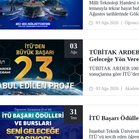
Milli Teknoloji Hamlesi 
temasıyla tekrar hayat
Ağustos tarihlerinde Göl
TEKNOFEST Mavi Vatan, de
03 Ağu 2026
Öğrenci
çıkacağı özel bir etkinlik 
03
TÜBİTAK ARDEB 10
Ağu
Geleceğe Yön Vere
TÜBİTAK ARDEB 1001 Pr
sonuçlarına göre İTÜ’den
03 Ağu 2026
Akadem
31
İTÜ Başarı Ödüller
Tem
İstanbul Teknik Üniversi
İTÜ’yü tercih eden öğren