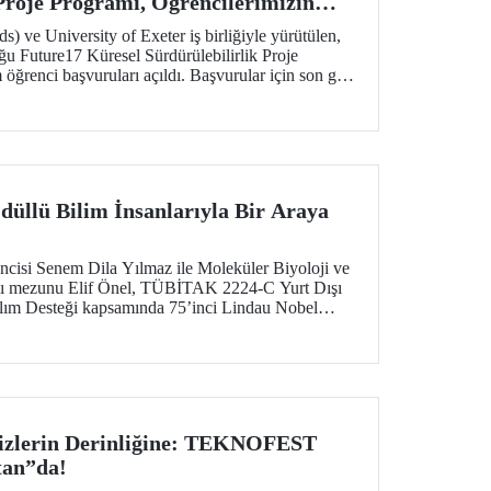
 Proje Programı, Öğrencilerimizin
liyor
 ve University of Exeter iş birliğiyle yürütülen,
u Future17 Küresel Sürdürülebilirlik Proje
öğrenci başvuruları açıldı. Başvurular için son gün
düllü Bilim İnsanlarıyla Bir Araya
isi Senem Dila Yılmaz ile Moleküler Biyoloji ve
lı mezunu Elif Önel, TÜBİTAK 2224-C Yurt Dışı
tılım Desteği kapsamında 75’inci Lindau Nobel
lantısı’na katıldı.
zlerin Derinliğine: TEKNOFEST
tan”da!