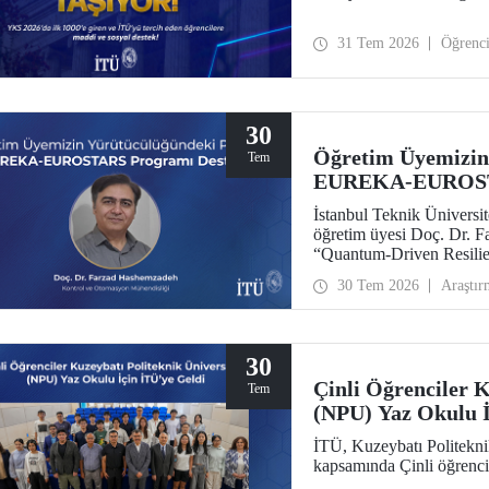
31 Tem 2026
Öğrenc
30
Öğretim Üyemizin
Tem
EUREKA-EUROSTA
İstanbul Teknik Ünivers
öğretim üyesi Doç. Dr. 
“Quantum-Driven Resilie
Security for the Futur
30 Tem 2026
Araştır
kapsamında desteklenmey
30
Çinli Öğrenciler K
Tem
(NPU) Yaz Okulu İ
İTÜ, Kuzeybatı Politekni
kapsamında Çinli öğrencil