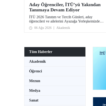
Aday Öğrenciler, İTÜ’yü Yakından
Tanımaya Devam Ediyor
İTÜ 2026 Tanıtım ve Tercih Günleri, aday
öğrencileri ve ailelerini Ayazağa Yerleşkemizde
ağırlamaya devam ediyor. Tanıtım ve Tercih
06 Ağu 2026
Akademik
Günleri 7 Ağustos’ta tamamlanacak, ilgili fakülte
ve birimler adaylara bilgi vermeye devam edecek.
Tüm Haberler
Akademik
Öğrenci
Mezun
Medya
Sanat