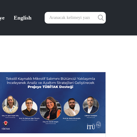
ye
English