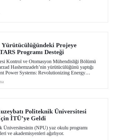
i
 Yürütücülüğündeki Projeye
RS Programı Desteği
itesi Kontrol ve Otomasyon Mühendisliği Bölümü
Farzad Hashemzadeh’nin yürütücülüğünü yaptığı
nt Power Systems: Revolutionizing Energy
e” başlıklı projesi, EUREKA-EUROSTARS Programı
ma
e hak kazandı.
uzeybatı Politeknik Üniversitesi
çin İTÜ’ye Geldi
k Üniversitesinin (NPU) yaz okulu programı
eri ve akademisyenleri ağırlıyor.