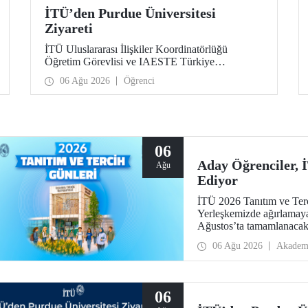
İTÜ’den Purdue Üniversitesi
Ziyareti
İTÜ Uluslararası İlişkiler Koordinatörlüğü
Öğretim Görevlisi ve IAESTE Türkiye
Sorumlusu Cahit Okan, akademik ilişkileri ve iş
06 Ağu 2026
Öğrenci
birliğini geliştirmek amacıyla 20-27 Temmuz
tarihlerinde ABD’de dünyanın önde gelen
araştırma üniversitelerinden Purdue Üniversitesi
başta olmak üzere bir dizi ziyarette bulundu.
06
Aday Öğrenciler,
Ağu
Ediyor
İTÜ 2026 Tanıtım ve Terci
Yerleşkemizde ağırlamaya
Ağustos’ta tamamlanacak, 
devam edecek.
06 Ağu 2026
Akadem
06