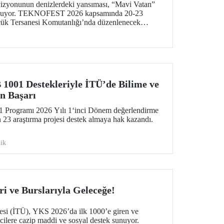
vizyonunun denizlerdeki yansıması, “Mavi Vatan”
 buluyor. TEKNOFEST 2026 kapsamında 20-23
cük Tersanesi Komutanlığı’nda düzenlenecek
nizcilik ve su altı teknolojilerinin ön plana
olarak teknoloji tutkunlarını bir araya getirecek.
01 Destekleriyle İTÜ’de Bilime ve
n Başarı
ogramı 2026 Yılı 1‘inci Dönem değerlendirme
 23 araştırma projesi destek almaya hak kazandı.
ik
i ve Burslarıyla Geleceğe!
tesi (İTÜ), YKS 2026’da ilk 1000’e giren ve
cilere cazip maddi ve sosyal destek sunuyor.