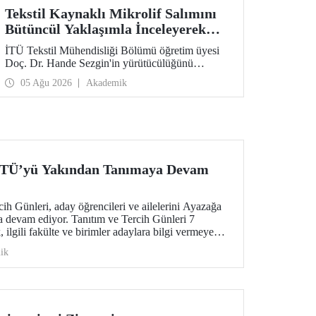
Tekstil Kaynaklı Mikrolif Salımını
Bütüncül Yaklaşımla İnceleyerek
Analiz ve Azaltım Stratejileri
İTÜ Tekstil Mühendisliği Bölümü öğretim üyesi
Geliştirecek Projeye TÜBİTAK
Doç. Dr. Hande Sezgin'in yürütücülüğünü
Desteği
üstlendiği “Sürdürülebilir Pamuk ve Polyester
05 Ağu 2026
Akademik
Esaslı Tekstil Ürünlerinde Kullanım Koşullarına
Bağlı Mikrolif Salımı: Aşınma, UV Maruziyeti ve
Yıkama Döngülerinin Bütünsel Analizi ve
Azaltım Stratejilerinin Geliştirilmesi” başlıklı
proje, TÜBİTAK 2515 – COST Aksiyon Üyeleri
Ar-Ge Destek Programı kapsamında
desteklenmeye hak kazandı.
 İTÜ’yü Yakından Tanımaya Devam
h Günleri, aday öğrencileri ve ailelerini Ayazağa
 devam ediyor. Tanıtım ve Tercih Günleri 7
ilgili fakülte ve birimler adaylara bilgi vermeye
ik