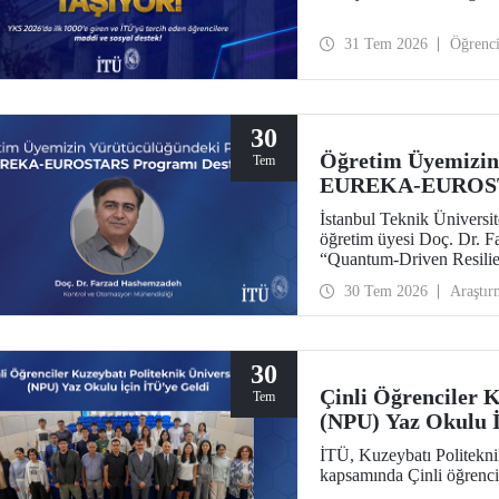
31 Tem 2026
Öğrenc
30
Öğretim Üyemizin
Tem
EUREKA-EUROSTA
İstanbul Teknik Ünivers
öğretim üyesi Doç. Dr. 
“Quantum-Driven Resilie
Security for the Futur
30 Tem 2026
Araştır
kapsamında desteklenmey
30
Çinli Öğrenciler K
Tem
(NPU) Yaz Okulu İ
İTÜ, Kuzeybatı Politekni
kapsamında Çinli öğrencil