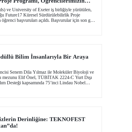
 Proje Programı, Öğrencilerimizin
liyor
 ve University of Exeter iş birliğiyle yürütülen,
u Future17 Küresel Sürdürülebilirlik Proje
öğrenci başvuruları açıldı. Başvurular için son gün
düllü Bilim İnsanlarıyla Bir Araya
isi Senem Dila Yılmaz ile Moleküler Biyoloji ve
lı mezunu Elif Önel, TÜBİTAK 2224-C Yurt Dışı
tılım Desteği kapsamında 75’inci Lindau Nobel
lantısı’na katıldı.
zlerin Derinliğine: TEKNOFEST
tan”da!