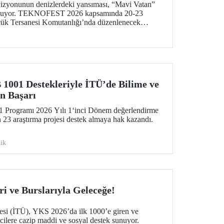
vizyonunun denizlerdeki yansıması, “Mavi Vatan”
 buluyor. TEKNOFEST 2026 kapsamında 20-23
cük Tersanesi Komutanlığı’nda düzenlenecek
nizcilik ve su altı teknolojilerinin ön plana
olarak teknoloji tutkunlarını bir araya getirecek.
01 Destekleriyle İTÜ’de Bilime ve
n Başarı
ogramı 2026 Yılı 1‘inci Dönem değerlendirme
 23 araştırma projesi destek almaya hak kazandı.
ik
i ve Burslarıyla Geleceğe!
tesi (İTÜ), YKS 2026’da ilk 1000’e giren ve
cilere cazip maddi ve sosyal destek sunuyor.