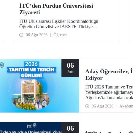
İTÜ’den Purdue Üniversitesi
Ziyareti
İTÜ Uluslararası İlişkiler Koordinatörlüğü
Öğretim Görevlisi ve IAESTE Türkiye
Sorumlusu Cahit Okan, akademik ilişkileri ve iş
06 Ağu 2026
Öğrenci
birliğini geliştirmek amacıyla 20-27 Temmuz
tarihlerinde ABD’de dünyanın önde gelen
araştırma üniversitelerinden Purdue Üniversitesi
başta olmak üzere bir dizi ziyarette bulundu.
06
Aday Öğrenciler,
Ağu
Ediyor
İTÜ 2026 Tanıtım ve Terci
Yerleşkemizde ağırlamaya
Ağustos’ta tamamlanacak, 
devam edecek.
06 Ağu 2026
Akadem
06