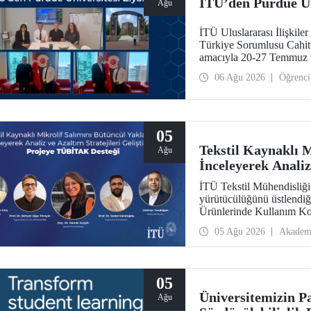
İTÜ’den Purdue Ün
Ağu
İTÜ Uluslararası İlişkil
Türkiye Sorumlusu Cahit O
amacıyla 20-27 Temmuz t
araştırma üniversitelerin
06 Ağu 2026
Öğrenci
ziyarette bulundu.
05
Tekstil Kaynaklı 
Ağu
İnceleyerek Analiz
Projeye TÜBİTAK 
İTÜ Tekstil Mühendisliğ
yürütücülüğünü üstlendiği
Ürünlerinde Kullanım Ko
Maruziyeti ve Yıkama Dö
05 Ağu 2026
Akadem
Stratejilerinin Geliştir
Aksiyon Üyeleri Ar-Ge 
kazandı.
05
Üniversitemizin P
Ağu