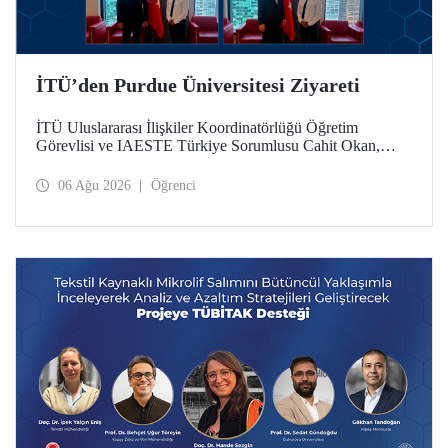
İTÜ’den Purdue Üniversitesi Ziyareti
İTÜ Uluslararası İlişkiler Koordinatörlüğü Öğretim
Görevlisi ve IAESTE Türkiye Sorumlusu Cahit Okan,
akademik ilişkileri ve iş birliğini geliştirmek amacıyla 20-27
Temmuz tarihlerinde ABD’de dünyanın önde gelen
06 Ağu 2026
Öğrenci
araştırma üniversitelerinden Purdue Üniversitesi başta
olmak üzere bir dizi ziyarette bulundu.