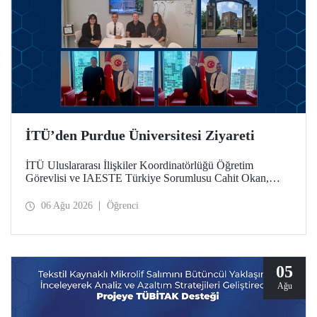
İTÜ’den Purdue Üniversitesi Ziyareti
İTÜ Uluslararası İlişkiler Koordinatörlüğü Öğretim
Görevlisi ve IAESTE Türkiye Sorumlusu Cahit Okan,
akademik ilişkileri ve iş birliğini geliştirmek amacıyla 20-27
Temmuz tarihlerinde ABD’de dünyanın önde gelen
06 Ağu 2026
Öğrenci
araştırma üniversitelerinden Purdue Üniversitesi başta
olmak üzere bir dizi ziyarette bulundu.
05
Ağu