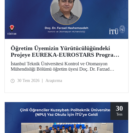
Öğretim Üyemizin Yürütücülüğündeki
Projeye EUREKA-EUROSTARS Programı
Desteği
İstanbul Teknik Üniversitesi Kontrol ve Otomasyon
Mühendisliği Bölümü öğretim üyesi Doç. Dr. Farzad
Hashemzadeh’nin yürütücülüğünü yaptığı “Quantum-
Driven Resilient Power Systems: Revolutionizing Energy
30 Tem 2026
Araştırma
Security for the Future” başlıklı projesi, EUREKA-
EUROSTARS Programı kapsamında desteklenmeye hak
kazandı.
30
Tem