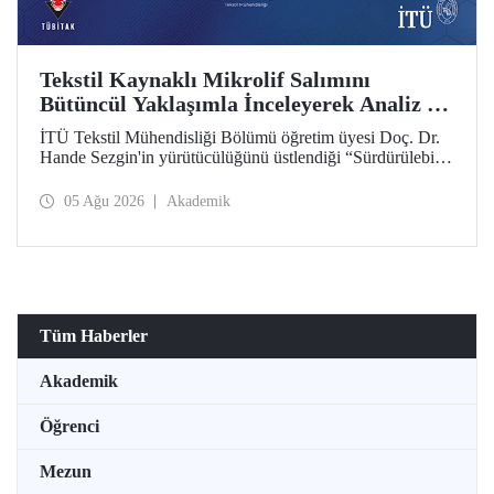
Tekstil Kaynaklı Mikrolif Salımını
Bütüncül Yaklaşımla İnceleyerek Analiz ve
Azaltım Stratejileri Geliştirecek Projeye
İTÜ Tekstil Mühendisliği Bölümü öğretim üyesi Doç. Dr.
TÜBİTAK Desteği
Hande Sezgin'in yürütücülüğünü üstlendiği “Sürdürülebilir
Pamuk ve Polyester Esaslı Tekstil Ürünlerinde Kullanım
Koşullarına Bağlı Mikrolif Salımı: Aşınma, UV Maruziyeti
05 Ağu 2026
Akademik
ve Yıkama Döngülerinin Bütünsel Analizi ve Azaltım
Stratejilerinin Geliştirilmesi” başlıklı proje, TÜBİTAK
2515 – COST Aksiyon Üyeleri Ar-Ge Destek Programı
kapsamında desteklenmeye hak kazandı.
Tüm Haberler
Akademik
Öğrenci
Mezun