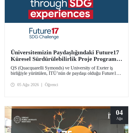
Üniversitemizin Paydaşlığındaki Future17
Küresel Sürdürülebilirlik Proje Programı,
Öğrencilerimizin Başvurularını Bekliyor
QS (Quacquarelli Symonds) ve University of Exeter iş
birliğiyle yürütülen, İTÜ’nün de paydaşı olduğu Future17
Küresel Sürdürülebilirlik Proje Programı için yeni dönem
öğrenci başvuruları açıldı. Başvurular için son gün 31
05 Ağu 2026
Öğrenci
Ağustos!
04
Ağu