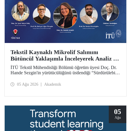
Tekstil Kaynaklı Mikrolif Salımını
Bütüncül Yaklaşımla İnceleyerek Analiz ve
Azaltım Stratejileri Geliştirecek Projeye
İTÜ Tekstil Mühendisliği Bölümü öğretim üyesi Doç. Dr.
TÜBİTAK Desteği
Hande Sezgin'in yürütücülüğünü üstlendiği “Sürdürülebilir
Pamuk ve Polyester Esaslı Tekstil Ürünlerinde Kullanım
Koşullarına Bağlı Mikrolif Salımı: Aşınma, UV Maruziyeti
05 Ağu 2026
Akademik
ve Yıkama Döngülerinin Bütünsel Analizi ve Azaltım
Stratejilerinin Geliştirilmesi” başlıklı proje, TÜBİTAK
2515 – COST Aksiyon Üyeleri Ar-Ge Destek Programı
kapsamında desteklenmeye hak kazandı.
05
Ağu