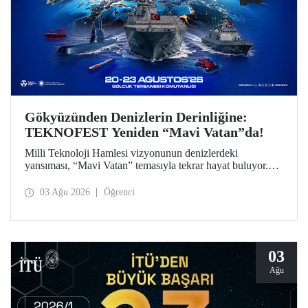
Gökyüzünden Denizlerin Derinliğine:
TEKNOFEST Yeniden “Mavi Vatan”da!
Milli Teknoloji Hamlesi vizyonunun denizlerdeki
yansıması, “Mavi Vatan” temasıyla tekrar hayat buluyor.
TEKNOFEST 2026 kapsamında 20-23 Ağustos
tarihlerinde Gölcük Tersanesi Komutanlığı’nda
03 Ağu 2026
Öğrenci
düzenlenecek TEKNOFEST Mavi Vatan, denizcilik ve su
altı teknolojilerinin ön plana çıkacağı özel bir etkinlik
olarak teknoloji tutkunlarını bir araya getirecek.
03
Ağu