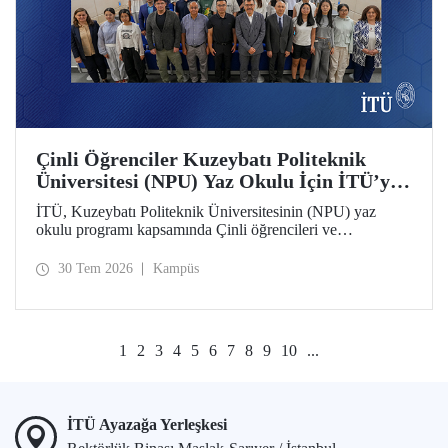
Çinli Öğrenciler Kuzeybatı Politeknik
Üniversitesi (NPU) Yaz Okulu İçin İTÜ’ye
Geldi
İTÜ, Kuzeybatı Politeknik Üniversitesinin (NPU) yaz
okulu programı kapsamında Çinli öğrencileri ve
akademisyenleri ağırlıyor.
30 Tem 2026
Kampüs
1
2
3
4
5
6
7
8
9
10
...
İTÜ Ayazağa Yerleşkesi