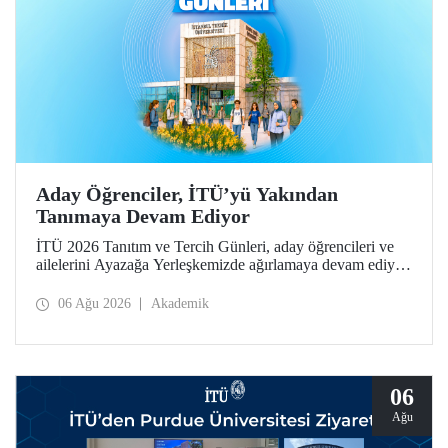
Aday Öğrenciler, İTÜ’yü Yakından
Tanımaya Devam Ediyor
İTÜ 2026 Tanıtım ve Tercih Günleri, aday öğrencileri ve
ailelerini Ayazağa Yerleşkemizde ağırlamaya devam ediyor.
Tanıtım ve Tercih Günleri 7 Ağustos’ta tamamlanacak,
ilgili fakülte ve birimler adaylara bilgi vermeye devam
06 Ağu 2026
Akademik
edecek.
06
Ağu