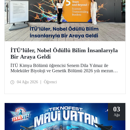
İTÜ’lüler, Nobel Ödüllü Bilim İnsanlarıyla
Bir Araya Geldi
İTÜ Kimya Bölümü öğrencisi Senem Dila Yılmaz ile
Moleküler Biyoloji ve Genetik Bölümü 2026 yılı mezunu
Elif Önel, TÜBİTAK 2224-C Yurt Dışı Bilimsel
Etkinliklere Katılım Desteği kapsamında 75’inci Lindau
04 Ağu 2026
Öğrenci
Nobel Ödüllü Bilim İnsanları Toplantısı’na katıldı.
03
Ağu