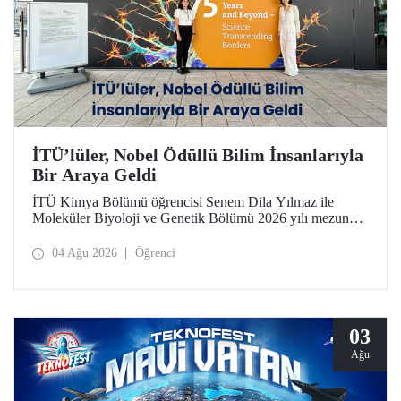
İTÜ’lüler, Nobel Ödüllü Bilim İnsanlarıyla
Bir Araya Geldi
İTÜ Kimya Bölümü öğrencisi Senem Dila Yılmaz ile
Moleküler Biyoloji ve Genetik Bölümü 2026 yılı mezunu
Elif Önel, TÜBİTAK 2224-C Yurt Dışı Bilimsel
Etkinliklere Katılım Desteği kapsamında 75’inci Lindau
04 Ağu 2026
Öğrenci
Nobel Ödüllü Bilim İnsanları Toplantısı’na katıldı.
03
Ağu