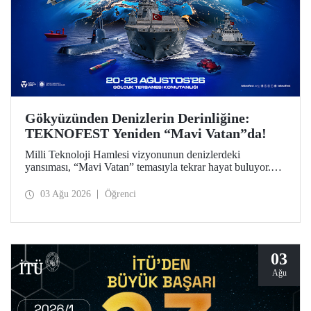
Gökyüzünden Denizlerin Derinliğine:
TEKNOFEST Yeniden “Mavi Vatan”da!
Milli Teknoloji Hamlesi vizyonunun denizlerdeki
yansıması, “Mavi Vatan” temasıyla tekrar hayat buluyor.
TEKNOFEST 2026 kapsamında 20-23 Ağustos
tarihlerinde Gölcük Tersanesi Komutanlığı’nda
03 Ağu 2026
Öğrenci
düzenlenecek TEKNOFEST Mavi Vatan, denizcilik ve su
altı teknolojilerinin ön plana çıkacağı özel bir etkinlik
olarak teknoloji tutkunlarını bir araya getirecek.
03
Ağu