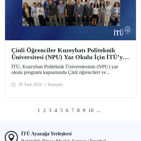
Çinli Öğrenciler Kuzeybatı Politeknik
Üniversitesi (NPU) Yaz Okulu İçin İTÜ’ye
Geldi
İTÜ, Kuzeybatı Politeknik Üniversitesinin (NPU) yaz
okulu programı kapsamında Çinli öğrencileri ve
akademisyenleri ağırlıyor.
30 Tem 2026
Kampüs
1
2
3
4
5
6
7
8
9
10
...
İTÜ Ayazağa Yerleşkesi