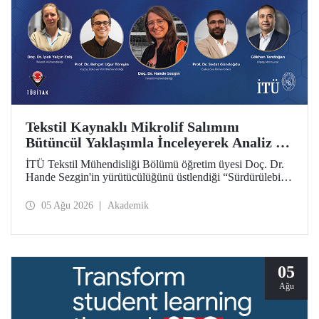
Tekstil Kaynaklı Mikrolif Salımını
Bütüncül Yaklaşımla İnceleyerek Analiz ve
Azaltım Stratejileri Geliştirecek Projeye
İTÜ Tekstil Mühendisliği Bölümü öğretim üyesi Doç. Dr.
TÜBİTAK Desteği
Hande Sezgin'in yürütücülüğünü üstlendiği “Sürdürülebilir
Pamuk ve Polyester Esaslı Tekstil Ürünlerinde Kullanım
Koşullarına Bağlı Mikrolif Salımı: Aşınma, UV Maruziyeti
05 Ağu 2026
Akademik
ve Yıkama Döngülerinin Bütünsel Analizi ve Azaltım
Stratejilerinin Geliştirilmesi” başlıklı proje, TÜBİTAK
2515 – COST Aksiyon Üyeleri Ar-Ge Destek Programı
kapsamında desteklenmeye hak kazandı.
05
Ağu