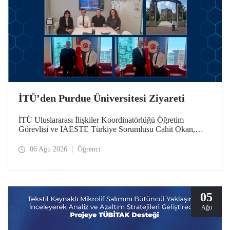
İTÜ’den Purdue Üniversitesi Ziyareti
İTÜ Uluslararası İlişkiler Koordinatörlüğü Öğretim
Görevlisi ve IAESTE Türkiye Sorumlusu Cahit Okan,
akademik ilişkileri ve iş birliğini geliştirmek amacıyla 20-27
Temmuz tarihlerinde ABD’de dünyanın önde gelen
06 Ağu 2026
Öğrenci
araştırma üniversitelerinden Purdue Üniversitesi başta
olmak üzere bir dizi ziyarette bulundu.
05
Ağu