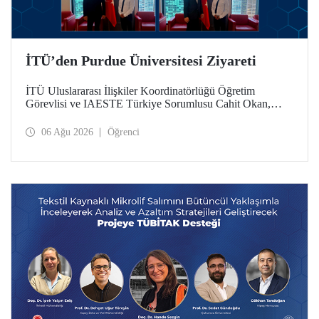
İTÜ’den Purdue Üniversitesi Ziyareti
İTÜ Uluslararası İlişkiler Koordinatörlüğü Öğretim
Görevlisi ve IAESTE Türkiye Sorumlusu Cahit Okan,
akademik ilişkileri ve iş birliğini geliştirmek amacıyla 20-27
Temmuz tarihlerinde ABD’de dünyanın önde gelen
06 Ağu 2026
Öğrenci
araştırma üniversitelerinden Purdue Üniversitesi başta
olmak üzere bir dizi ziyarette bulundu.