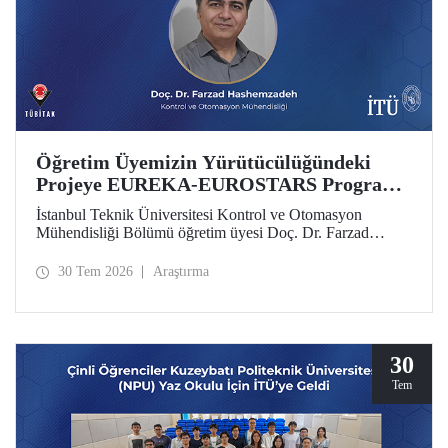
Öğretim Üyemizin Yürütücülüğündeki
Projeye EUREKA-EUROSTARS Programı
Desteği
İstanbul Teknik Üniversitesi Kontrol ve Otomasyon
Mühendisliği Bölümü öğretim üyesi Doç. Dr. Farzad
Hashemzadeh’nin yürütücülüğünü yaptığı “Quantum-
Driven Resilient Power Systems: Revolutionizing Energy
30 Tem 2026
Araştırma
Security for the Future” başlıklı projesi, EUREKA-
EUROSTARS Programı kapsamında desteklenmeye hak
kazandı.
30
Tem