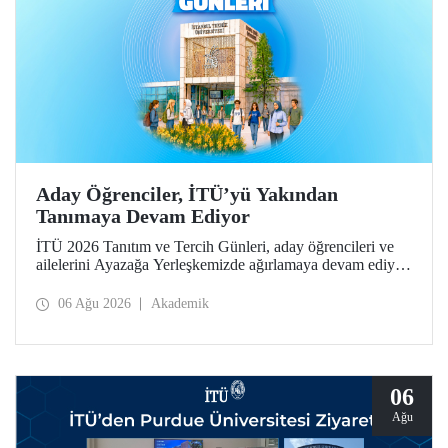
Aday Öğrenciler, İTÜ’yü Yakından
Tanımaya Devam Ediyor
İTÜ 2026 Tanıtım ve Tercih Günleri, aday öğrencileri ve
ailelerini Ayazağa Yerleşkemizde ağırlamaya devam ediyor.
Tanıtım ve Tercih Günleri 7 Ağustos’ta tamamlanacak,
ilgili fakülte ve birimler adaylara bilgi vermeye devam
06 Ağu 2026
Akademik
edecek.
06
Ağu