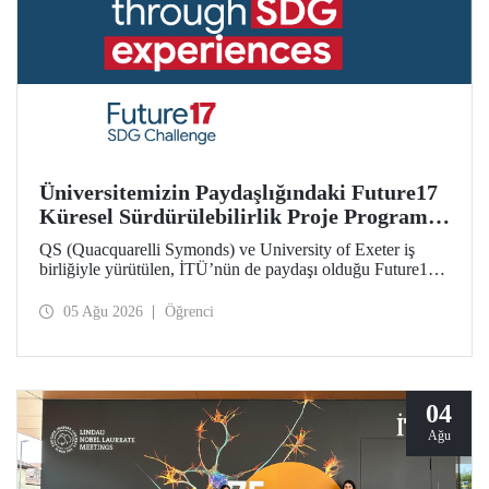
Üniversitemizin Paydaşlığındaki Future17
Küresel Sürdürülebilirlik Proje Programı,
Öğrencilerimizin Başvurularını Bekliyor
QS (Quacquarelli Symonds) ve University of Exeter iş
birliğiyle yürütülen, İTÜ’nün de paydaşı olduğu Future17
Küresel Sürdürülebilirlik Proje Programı için yeni dönem
öğrenci başvuruları açıldı. Başvurular için son gün 31
05 Ağu 2026
Öğrenci
Ağustos!
04
Ağu