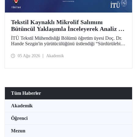
Tekstil Kaynaklı Mikrolif Salımını
Bütüncül Yaklaşımla İnceleyerek Analiz ve
Azaltım Stratejileri Geliştirecek Projeye
İTÜ Tekstil Mühendisliği Bölümü öğretim üyesi Doç. Dr.
TÜBİTAK Desteği
Hande Sezgin'in yürütücülüğünü üstlendiği “Sürdürülebilir
Pamuk ve Polyester Esaslı Tekstil Ürünlerinde Kullanım
Koşullarına Bağlı Mikrolif Salımı: Aşınma, UV Maruziyeti
05 Ağu 2026
Akademik
ve Yıkama Döngülerinin Bütünsel Analizi ve Azaltım
Stratejilerinin Geliştirilmesi” başlıklı proje, TÜBİTAK
2515 – COST Aksiyon Üyeleri Ar-Ge Destek Programı
kapsamında desteklenmeye hak kazandı.
Tüm Haberler
Akademik
Öğrenci
Mezun