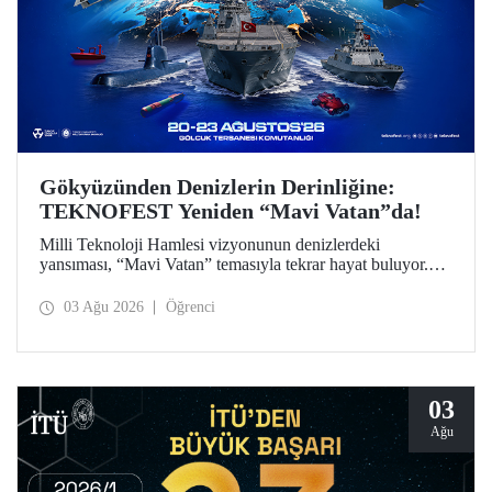
Gökyüzünden Denizlerin Derinliğine:
TEKNOFEST Yeniden “Mavi Vatan”da!
Milli Teknoloji Hamlesi vizyonunun denizlerdeki
yansıması, “Mavi Vatan” temasıyla tekrar hayat buluyor.
TEKNOFEST 2026 kapsamında 20-23 Ağustos
tarihlerinde Gölcük Tersanesi Komutanlığı’nda
03 Ağu 2026
Öğrenci
düzenlenecek TEKNOFEST Mavi Vatan, denizcilik ve su
altı teknolojilerinin ön plana çıkacağı özel bir etkinlik
olarak teknoloji tutkunlarını bir araya getirecek.
03
Ağu