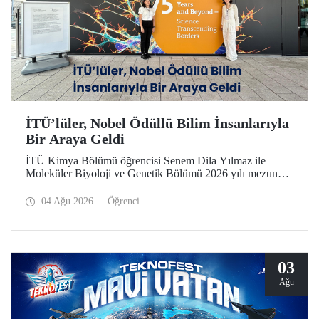
İTÜ’lüler, Nobel Ödüllü Bilim İnsanlarıyla
Bir Araya Geldi
İTÜ Kimya Bölümü öğrencisi Senem Dila Yılmaz ile
Moleküler Biyoloji ve Genetik Bölümü 2026 yılı mezunu
Elif Önel, TÜBİTAK 2224-C Yurt Dışı Bilimsel
Etkinliklere Katılım Desteği kapsamında 75’inci Lindau
04 Ağu 2026
Öğrenci
Nobel Ödüllü Bilim İnsanları Toplantısı’na katıldı.
03
Ağu