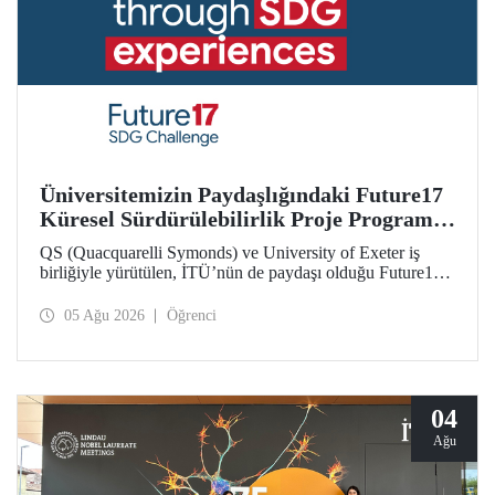
Üniversitemizin Paydaşlığındaki Future17
Küresel Sürdürülebilirlik Proje Programı,
Öğrencilerimizin Başvurularını Bekliyor
QS (Quacquarelli Symonds) ve University of Exeter iş
birliğiyle yürütülen, İTÜ’nün de paydaşı olduğu Future17
Küresel Sürdürülebilirlik Proje Programı için yeni dönem
öğrenci başvuruları açıldı. Başvurular için son gün 31
05 Ağu 2026
Öğrenci
Ağustos!
04
Ağu