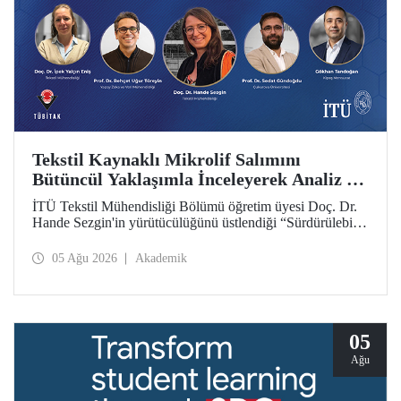
Tekstil Kaynaklı Mikrolif Salımını
Bütüncül Yaklaşımla İnceleyerek Analiz ve
Azaltım Stratejileri Geliştirecek Projeye
İTÜ Tekstil Mühendisliği Bölümü öğretim üyesi Doç. Dr.
TÜBİTAK Desteği
Hande Sezgin'in yürütücülüğünü üstlendiği “Sürdürülebilir
Pamuk ve Polyester Esaslı Tekstil Ürünlerinde Kullanım
Koşullarına Bağlı Mikrolif Salımı: Aşınma, UV Maruziyeti
05 Ağu 2026
Akademik
ve Yıkama Döngülerinin Bütünsel Analizi ve Azaltım
Stratejilerinin Geliştirilmesi” başlıklı proje, TÜBİTAK
2515 – COST Aksiyon Üyeleri Ar-Ge Destek Programı
kapsamında desteklenmeye hak kazandı.
05
Ağu