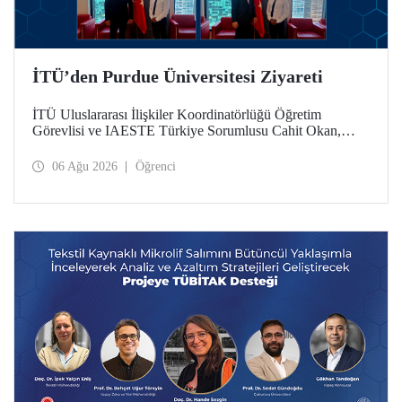
İTÜ’den Purdue Üniversitesi Ziyareti
İTÜ Uluslararası İlişkiler Koordinatörlüğü Öğretim
Görevlisi ve IAESTE Türkiye Sorumlusu Cahit Okan,
akademik ilişkileri ve iş birliğini geliştirmek amacıyla 20-27
Temmuz tarihlerinde ABD’de dünyanın önde gelen
06 Ağu 2026
Öğrenci
araştırma üniversitelerinden Purdue Üniversitesi başta
olmak üzere bir dizi ziyarette bulundu.