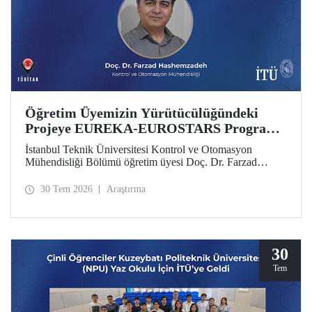
Öğretim Üyemizin Yürütücülüğündeki
Projeye EUREKA-EUROSTARS Programı
Desteği
İstanbul Teknik Üniversitesi Kontrol ve Otomasyon
Mühendisliği Bölümü öğretim üyesi Doç. Dr. Farzad
Hashemzadeh’nin yürütücülüğünü yaptığı “Quantum-
Driven Resilient Power Systems: Revolutionizing Energy
30 Tem 2026
Araştırma
Security for the Future” başlıklı projesi, EUREKA-
EUROSTARS Programı kapsamında desteklenmeye hak
kazandı.
30
Tem