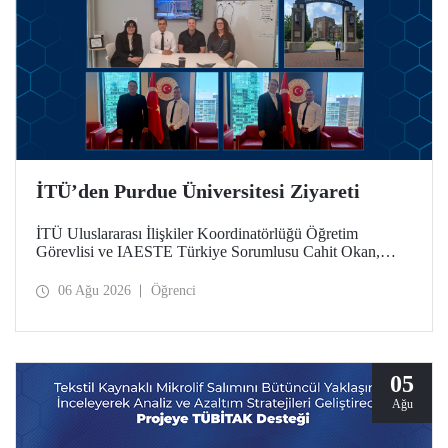
İTÜ’den Purdue Üniversitesi Ziyareti
İTÜ Uluslararası İlişkiler Koordinatörlüğü Öğretim
Görevlisi ve IAESTE Türkiye Sorumlusu Cahit Okan,
akademik ilişkileri ve iş birliğini geliştirmek amacıyla 20-27
Temmuz tarihlerinde ABD’de dünyanın önde gelen
06 Ağu 2026
Öğrenci
araştırma üniversitelerinden Purdue Üniversitesi başta
olmak üzere bir dizi ziyarette bulundu.
05
Ağu