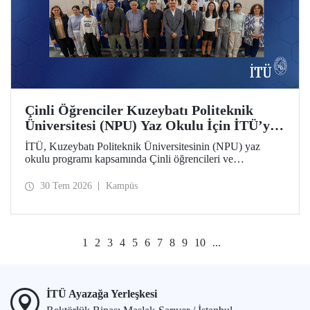
Çinli Öğrenciler Kuzeybatı Politeknik
Üniversitesi (NPU) Yaz Okulu İçin İTÜ’ye
Geldi
İTÜ, Kuzeybatı Politeknik Üniversitesinin (NPU) yaz
okulu programı kapsamında Çinli öğrencileri ve
akademisyenleri ağırlıyor.
30 Tem 2026
Kampüs
1
2
3
4
5
6
7
8
9
10
...
İTÜ Ayazağa Yerleşkesi