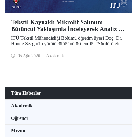
Tekstil Kaynaklı Mikrolif Salımını
Bütüncül Yaklaşımla İnceleyerek Analiz ve
Azaltım Stratejileri Geliştirecek Projeye
İTÜ Tekstil Mühendisliği Bölümü öğretim üyesi Doç. Dr.
TÜBİTAK Desteği
Hande Sezgin'in yürütücülüğünü üstlendiği “Sürdürülebilir
Pamuk ve Polyester Esaslı Tekstil Ürünlerinde Kullanım
Koşullarına Bağlı Mikrolif Salımı: Aşınma, UV Maruziyeti
05 Ağu 2026
Akademik
ve Yıkama Döngülerinin Bütünsel Analizi ve Azaltım
Stratejilerinin Geliştirilmesi” başlıklı proje, TÜBİTAK
2515 – COST Aksiyon Üyeleri Ar-Ge Destek Programı
kapsamında desteklenmeye hak kazandı.
Tüm Haberler
Akademik
Öğrenci
Mezun