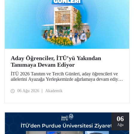
Aday Öğrenciler, İTÜ’yü Yakından
Tanımaya Devam Ediyor
İTÜ 2026 Tanıtım ve Tercih Günleri, aday öğrencileri ve
ailelerini Ayazağa Yerleşkemizde ağırlamaya devam ediyor.
Tanıtım ve Tercih Günleri 7 Ağustos’ta tamamlanacak,
ilgili fakülte ve birimler adaylara bilgi vermeye devam
06 Ağu 2026
Akademik
edecek.
06
Ağu