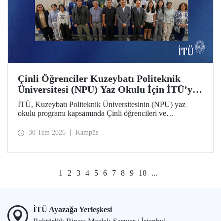
Çinli Öğrenciler Kuzeybatı Politeknik
Üniversitesi (NPU) Yaz Okulu İçin İTÜ’ye
Geldi
İTÜ, Kuzeybatı Politeknik Üniversitesinin (NPU) yaz
okulu programı kapsamında Çinli öğrencileri ve
akademisyenleri ağırlıyor.
30 Tem 2026
Kampüs
1
2
3
4
5
6
7
8
9
10
...
İTÜ Ayazağa Yerleşkesi