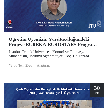
Öğretim Üyemizin Yürütücülüğündeki
Projeye EUREKA-EUROSTARS Programı
Desteği
İstanbul Teknik Üniversitesi Kontrol ve Otomasyon
Mühendisliği Bölümü öğretim üyesi Doç. Dr. Farzad
Hashemzadeh’nin yürütücülüğünü yaptığı “Quantum-
Driven Resilient Power Systems: Revolutionizing Energy
30 Tem 2026
Araştırma
Security for the Future” başlıklı projesi, EUREKA-
EUROSTARS Programı kapsamında desteklenmeye hak
kazandı.
30
Tem