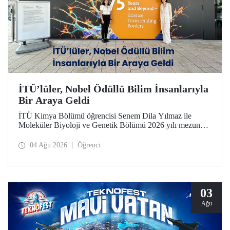
İTÜ’lüler, Nobel Ödüllü Bilim İnsanlarıyla
Bir Araya Geldi
İTÜ Kimya Bölümü öğrencisi Senem Dila Yılmaz ile
Moleküler Biyoloji ve Genetik Bölümü 2026 yılı mezunu
Elif Önel, TÜBİTAK 2224-C Yurt Dışı Bilimsel
Etkinliklere Katılım Desteği kapsamında 75’inci Lindau
04 Ağu 2026
Öğrenci
Nobel Ödüllü Bilim İnsanları Toplantısı’na katıldı.
03
Ağu