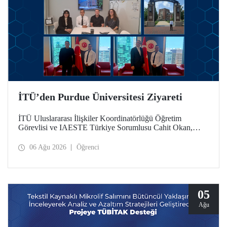
İTÜ’den Purdue Üniversitesi Ziyareti
İTÜ Uluslararası İlişkiler Koordinatörlüğü Öğretim
Görevlisi ve IAESTE Türkiye Sorumlusu Cahit Okan,
akademik ilişkileri ve iş birliğini geliştirmek amacıyla 20-27
Temmuz tarihlerinde ABD’de dünyanın önde gelen
06 Ağu 2026
Öğrenci
araştırma üniversitelerinden Purdue Üniversitesi başta
olmak üzere bir dizi ziyarette bulundu.
05
Ağu