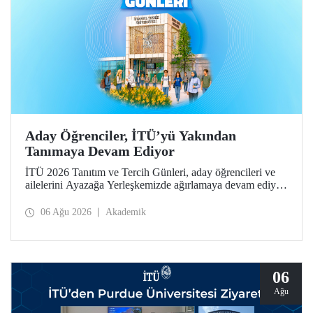
Aday Öğrenciler, İTÜ’yü Yakından
Tanımaya Devam Ediyor
İTÜ 2026 Tanıtım ve Tercih Günleri, aday öğrencileri ve
ailelerini Ayazağa Yerleşkemizde ağırlamaya devam ediyor.
Tanıtım ve Tercih Günleri 7 Ağustos’ta tamamlanacak,
ilgili fakülte ve birimler adaylara bilgi vermeye devam
06 Ağu 2026
Akademik
edecek.
06
Ağu