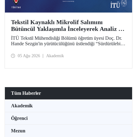
Tekstil Kaynaklı Mikrolif Salımını
Bütüncül Yaklaşımla İnceleyerek Analiz ve
Azaltım Stratejileri Geliştirecek Projeye
İTÜ Tekstil Mühendisliği Bölümü öğretim üyesi Doç. Dr.
TÜBİTAK Desteği
Hande Sezgin'in yürütücülüğünü üstlendiği “Sürdürülebilir
Pamuk ve Polyester Esaslı Tekstil Ürünlerinde Kullanım
Koşullarına Bağlı Mikrolif Salımı: Aşınma, UV Maruziyeti
05 Ağu 2026
Akademik
ve Yıkama Döngülerinin Bütünsel Analizi ve Azaltım
Stratejilerinin Geliştirilmesi” başlıklı proje, TÜBİTAK
2515 – COST Aksiyon Üyeleri Ar-Ge Destek Programı
kapsamında desteklenmeye hak kazandı.
Tüm Haberler
Akademik
Öğrenci
Mezun