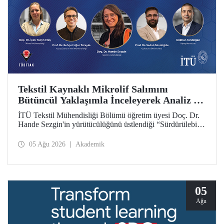
Tekstil Kaynaklı Mikrolif Salımını
Bütüncül Yaklaşımla İnceleyerek Analiz ve
Azaltım Stratejileri Geliştirecek Projeye
İTÜ Tekstil Mühendisliği Bölümü öğretim üyesi Doç. Dr.
TÜBİTAK Desteği
Hande Sezgin'in yürütücülüğünü üstlendiği “Sürdürülebilir
Pamuk ve Polyester Esaslı Tekstil Ürünlerinde Kullanım
Koşullarına Bağlı Mikrolif Salımı: Aşınma, UV Maruziyeti
05 Ağu 2026
Akademik
ve Yıkama Döngülerinin Bütünsel Analizi ve Azaltım
Stratejilerinin Geliştirilmesi” başlıklı proje, TÜBİTAK
2515 – COST Aksiyon Üyeleri Ar-Ge Destek Programı
kapsamında desteklenmeye hak kazandı.
05
Ağu