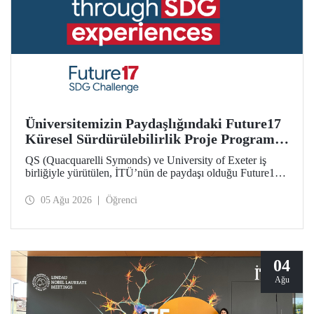
Üniversitemizin Paydaşlığındaki Future17
Küresel Sürdürülebilirlik Proje Programı,
Öğrencilerimizin Başvurularını Bekliyor
QS (Quacquarelli Symonds) ve University of Exeter iş
birliğiyle yürütülen, İTÜ’nün de paydaşı olduğu Future17
Küresel Sürdürülebilirlik Proje Programı için yeni dönem
öğrenci başvuruları açıldı. Başvurular için son gün 31
05 Ağu 2026
Öğrenci
Ağustos!
04
Ağu