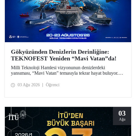
Gökyüzünden Denizlerin Derinliğine:
TEKNOFEST Yeniden “Mavi Vatan”da!
Milli Teknoloji Hamlesi vizyonunun denizlerdeki
yansıması, “Mavi Vatan” temasıyla tekrar hayat buluyor.
TEKNOFEST 2026 kapsamında 20-23 Ağustos
tarihlerinde Gölcük Tersanesi Komutanlığı’nda
03 Ağu 2026
Öğrenci
düzenlenecek TEKNOFEST Mavi Vatan, denizcilik ve su
altı teknolojilerinin ön plana çıkacağı özel bir etkinlik
olarak teknoloji tutkunlarını bir araya getirecek.
03
Ağu