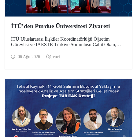
İTÜ’den Purdue Üniversitesi Ziyareti
İTÜ Uluslararası İlişkiler Koordinatörlüğü Öğretim
Görevlisi ve IAESTE Türkiye Sorumlusu Cahit Okan,
akademik ilişkileri ve iş birliğini geliştirmek amacıyla 20-27
Temmuz tarihlerinde ABD’de dünyanın önde gelen
06 Ağu 2026
Öğrenci
araştırma üniversitelerinden Purdue Üniversitesi başta
olmak üzere bir dizi ziyarette bulundu.