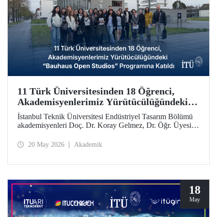
11 Türk Üniversitesinden 18 Öğrenci,
Akademisyenlerimiz Yürütücülüğündeki
“Bauhaus Open Studios” Programına
İstanbul Teknik Üniversitesi Endüstriyel Tasarım Bölümü
Katıldı
akademisyenleri Doç. Dr. Koray Gelmez, Dr. Öğr. Üyesi
Pelin Efilti ve Arş. Gör. Ali Cankat Alan yürütücülüğünde
ve Stiftung Bauhaus Dessau iş birliğiyle geçen Eylül
20 May 2026
Akademik
ayında başlayan Bauhaus Open Studios programı başarıyla
tamamlandı.
18
May