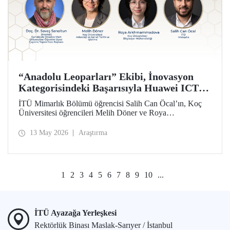
“Anadolu Leoparları” Ekibi, İnovasyon
Kategorisindeki Başarısıyla Huawei ICT
Competition 2026’nın Çin’deki Küresel
İTÜ Mimarlık Bölümü öğrencisi Salih Can Öcal’ın, Koç
Finalinde!
Üniversitesi öğrencileri Melih Döner ve Roya
Arkhmammadova ile oluşturduğu “Anadolu Leoparları”
ekibi, “Çayönü AI-VR Experience” isimli projesiyle
13 May 2026
Araştırma
inovasyon kategorisinde Huawei ICT Competition 2026
Küresel Finalinde yarışmaya hak kazandı.
1
2
3
4
5
6
7
8
9
10
...
İTÜ Ayazağa Yerleşkesi
Rektörlük Binası Maslak-Sarıyer / İstanbul