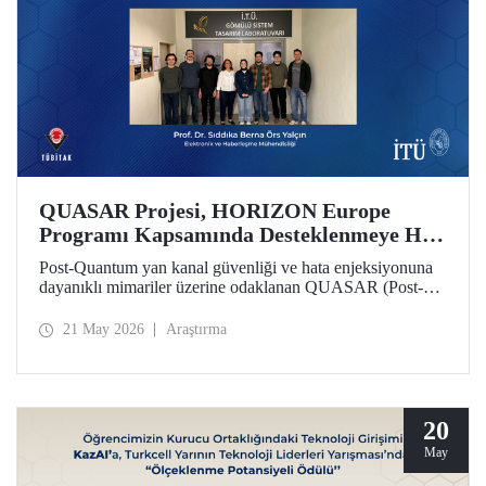
QUASAR Projesi, HORIZON Europe
Programı Kapsamında Desteklenmeye Hak
Kazandı
Post-Quantum yan kanal güvenliği ve hata enjeksiyonuna
dayanıklı mimariler üzerine odaklanan QUASAR (Post-
Quantum Side-Channel Secure and Fault-Resistant
Architectures for RISC V Platforms) projesi, HORIZON
21 May 2026
Araştırma
CL3 2025 02 CS ECCC 05 çağrısı kapsamında
desteklenmeye hak kazandı.
20
May