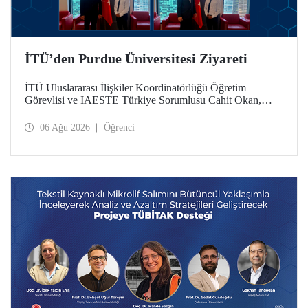
İTÜ’den Purdue Üniversitesi Ziyareti
İTÜ Uluslararası İlişkiler Koordinatörlüğü Öğretim
Görevlisi ve IAESTE Türkiye Sorumlusu Cahit Okan,
akademik ilişkileri ve iş birliğini geliştirmek amacıyla 20-27
Temmuz tarihlerinde ABD’de dünyanın önde gelen
06 Ağu 2026
Öğrenci
araştırma üniversitelerinden Purdue Üniversitesi başta
olmak üzere bir dizi ziyarette bulundu.