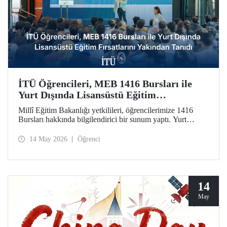
İTÜ Öğrencileri, MEB 1416 Bursları ile
Yurt Dışında Lisansüstü Eğitim
Fırsatlarını Yakından Tanıdı
Millî Eğitim Bakanlığı yetkilileri, öğrencilerimize 1416
Bursları hakkında bilgilendirici bir sunum yaptı. Yurt
dışındaki seçkin üniversitelerde lisansüstü eğitim olanağını
kamuda istihdam garantisiyle taçlandıran burslara ilginin
14 May 2026
Öğrenci
artırılmasını amaçlayan etkinlikte soru-cevap oturumu da
düzenlendi.
14
May