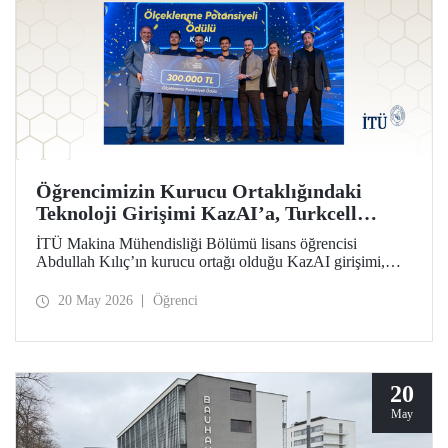
Öğrencimizin Kurucu Ortaklığındaki
Teknoloji Girişimi KazAI’a, Turkcell
Yarının Teknoloji Liderleri Yarışmasında
İTÜ Makina Mühendisliği Bölümü lisans öğrencisi
“Ölçeklenme Potansiyeli Ödülü”
Abdullah Kılıç’ın kurucu ortağı olduğu KazAI girişimi,
Turkcell Yarının Teknoloji Liderleri Yarışması “Ölçeklenme
Potansiyeli Ödülü”nün sahibi oldu. Farklı disiplinlerden
20 May 2026
Öğrenci
öğrenciler, girişimlerinde yapay zekâ, yazılım ve
mühendislik alanlarını bir araya getirdi.
20
May