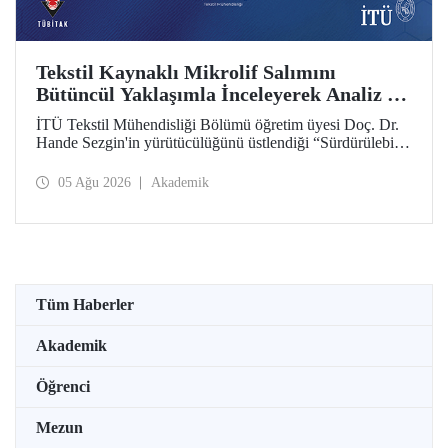
Tekstil Kaynaklı Mikrolif Salımını
Bütüncül Yaklaşımla İnceleyerek Analiz ve
Azaltım Stratejileri Geliştirecek Projeye
İTÜ Tekstil Mühendisliği Bölümü öğretim üyesi Doç. Dr.
TÜBİTAK Desteği
Hande Sezgin'in yürütücülüğünü üstlendiği “Sürdürülebilir
Pamuk ve Polyester Esaslı Tekstil Ürünlerinde Kullanım
Koşullarına Bağlı Mikrolif Salımı: Aşınma, UV Maruziyeti
05 Ağu 2026
Akademik
ve Yıkama Döngülerinin Bütünsel Analizi ve Azaltım
Stratejilerinin Geliştirilmesi” başlıklı proje, TÜBİTAK
2515 – COST Aksiyon Üyeleri Ar-Ge Destek Programı
kapsamında desteklenmeye hak kazandı.
Tüm Haberler
Akademik
Öğrenci
Mezun