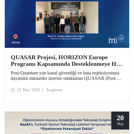
QUASAR Projesi, HORIZON Europe
Programı Kapsamında Desteklenmeye Hak
Kazandı
Post-Quantum yan kanal güvenliği ve hata enjeksiyonuna
dayanıklı mimariler üzerine odaklanan QUASAR (Post-
Quantum Side-Channel Secure and Fault-Resistant
Architectures for RISC V Platforms) projesi, HORIZON
21 May 2026
Araştırma
CL3 2025 02 CS ECCC 05 çağrısı kapsamında
desteklenmeye hak kazandı.
20
May