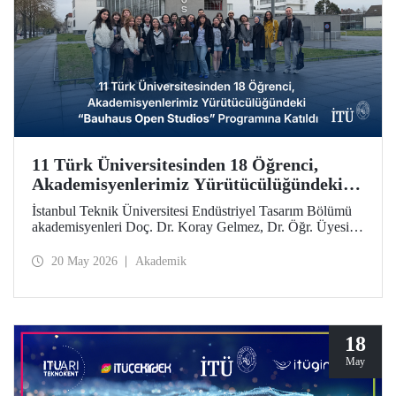
11 Türk Üniversitesinden 18 Öğrenci,
Akademisyenlerimiz Yürütücülüğündeki
“Bauhaus Open Studios” Programına
İstanbul Teknik Üniversitesi Endüstriyel Tasarım Bölümü
Katıldı
akademisyenleri Doç. Dr. Koray Gelmez, Dr. Öğr. Üyesi
Pelin Efilti ve Arş. Gör. Ali Cankat Alan yürütücülüğünde
ve Stiftung Bauhaus Dessau iş birliğiyle geçen Eylül
20 May 2026
Akademik
ayında başlayan Bauhaus Open Studios programı başarıyla
tamamlandı.
18
May