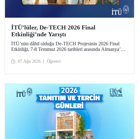
İTÜ’lüler, De-TECH 2026 Final
Etkinliği’nde Yarıştı
İTÜ’nün dâhil olduğu De-TECH Projesinin 2026 Final
Etkinliği, 7-8 Temmuz 2026 tarihleri arasında Almanya’da
Leibniz Üniversitesi Hannover ev sahipliğinde düzenlendi.
İTÜ’lü girişimciler, etkinlikte girişimlerini ve projelerini
07 Ağu 2026
Öğrenci
tanıttılar. İTÜ Gıda Mühendisliği Bölümü öğrencisi Elmas
Elif Altuntaş ve Arş. Gör. İlayda Şanlı tarafından
geliştirilen “PressPot” Projesi, De-TECH İnovasyon
Teknoloji Müsabakası – Gıda ve Tarım Edisyonu’nda “En
Yaratıcı Fikir” kategorisinde birincilik ödülünün sahibi
oldu.