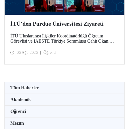
İTÜ’den Purdue Üniversitesi Ziyareti
İTÜ Uluslararası İlişkiler Koordinatörlüğü Öğretim
Görevlisi ve IAESTE Türkiye Sorumlusu Cahit Okan,
akademik ilişkileri ve iş birliğini geliştirmek amacıyla 20-27
Temmuz tarihlerinde ABD’de dünyanın önde gelen
06 Ağu 2026
Öğrenci
araştırma üniversitelerinden Purdue Üniversitesi başta
olmak üzere bir dizi ziyarette bulundu.
Tüm Haberler
Akademik
Öğrenci
Mezun