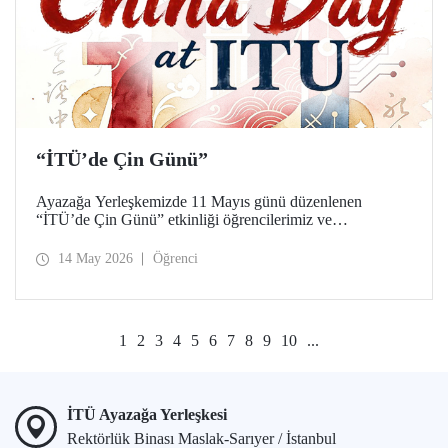
“İTÜ’de Çin Günü”
Ayazağa Yerleşkemizde 11 Mayıs günü düzenlenen
“İTÜ’de Çin Günü” etkinliği öğrencilerimiz ve
akademisyenlerimizden yoğun ilgi gördü.
14 May 2026
Öğrenci
1
2
3
4
5
6
7
8
9
10
...
İTÜ Ayazağa Yerleşkesi
Rektörlük Binası Maslak-Sarıyer / İstanbul