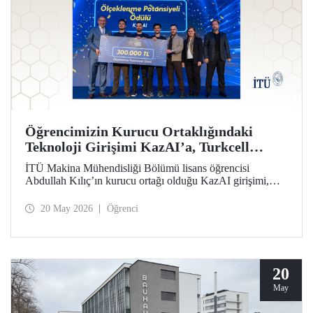
Öğrencimizin Kurucu Ortaklığındaki
Teknoloji Girişimi KazAI’a, Turkcell
Yarının Teknoloji Liderleri Yarışmasında
İTÜ Makina Mühendisliği Bölümü lisans öğrencisi
“Ölçeklenme Potansiyeli Ödülü”
Abdullah Kılıç’ın kurucu ortağı olduğu KazAI girişimi,
Turkcell Yarının Teknoloji Liderleri Yarışması “Ölçeklenme
Potansiyeli Ödülü”nün sahibi oldu. Farklı disiplinlerden
20 May 2026
Öğrenci
öğrenciler, girişimlerinde yapay zekâ, yazılım ve
mühendislik alanlarını bir araya getirdi.
20
May