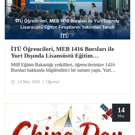
İTÜ Öğrencileri, MEB 1416 Bursları ile
Yurt Dışında Lisansüstü Eğitim
Fırsatlarını Yakından Tanıdı
Millî Eğitim Bakanlığı yetkilileri, öğrencilerimize 1416
Bursları hakkında bilgilendirici bir sunum yaptı. Yurt
dışındaki seçkin üniversitelerde lisansüstü eğitim olanağını
kamuda istihdam garantisiyle taçlandıran burslara ilginin
14 May 2026
Öğrenci
artırılmasını amaçlayan etkinlikte soru-cevap oturumu da
düzenlendi.
14
May