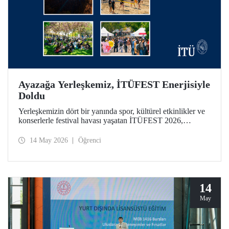
Ayazağa Yerleşkemiz, İTÜFEST Enerjisiyle
Doldu
Yerleşkemizin dört bir yanında spor, kültürel etkinlikler ve
konserlerle festival havası yaşatan İTÜFEST 2026,
üniversitemizin kampüs yaşamına enerji kattı.
14 May 2026
Öğrenci
14
May