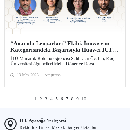
“Anadolu Leoparları” Ekibi, İnovasyon
Kategorisindeki Başarısıyla Huawei ICT
Competition 2026’nın Çin’deki Küresel
İTÜ Mimarlık Bölümü öğrencisi Salih Can Öcal’ın, Koç
Finalinde!
Üniversitesi öğrencileri Melih Döner ve Roya
Arkhmammadova ile oluşturduğu “Anadolu Leoparları”
ekibi, “Çayönü AI-VR Experience” isimli projesiyle
13 May 2026
Araştırma
inovasyon kategorisinde Huawei ICT Competition 2026
Küresel Finalinde yarışmaya hak kazandı.
1
2
3
4
5
6
7
8
9
10
...
İTÜ Ayazağa Yerleşkesi
Rektörlük Binası Maslak-Sarıyer / İstanbul