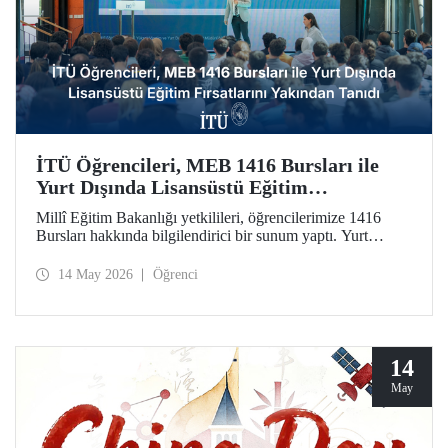
İTÜ Öğrencileri, MEB 1416 Bursları ile
Yurt Dışında Lisansüstü Eğitim
Fırsatlarını Yakından Tanıdı
Millî Eğitim Bakanlığı yetkilileri, öğrencilerimize 1416
Bursları hakkında bilgilendirici bir sunum yaptı. Yurt
dışındaki seçkin üniversitelerde lisansüstü eğitim olanağını
kamuda istihdam garantisiyle taçlandıran burslara ilginin
14 May 2026
Öğrenci
artırılmasını amaçlayan etkinlikte soru-cevap oturumu da
düzenlendi.
14
May