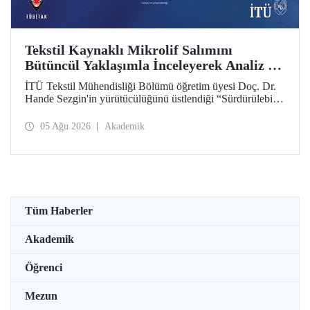
Tekstil Kaynaklı Mikrolif Salımını
Bütüncül Yaklaşımla İnceleyerek Analiz ve
Azaltım Stratejileri Geliştirecek Projeye
İTÜ Tekstil Mühendisliği Bölümü öğretim üyesi Doç. Dr.
TÜBİTAK Desteği
Hande Sezgin'in yürütücülüğünü üstlendiği “Sürdürülebilir
Pamuk ve Polyester Esaslı Tekstil Ürünlerinde Kullanım
Koşullarına Bağlı Mikrolif Salımı: Aşınma, UV Maruziyeti
05 Ağu 2026
Akademik
ve Yıkama Döngülerinin Bütünsel Analizi ve Azaltım
Stratejilerinin Geliştirilmesi” başlıklı proje, TÜBİTAK
2515 – COST Aksiyon Üyeleri Ar-Ge Destek Programı
kapsamında desteklenmeye hak kazandı.
Tüm Haberler
Akademik
Öğrenci
Mezun