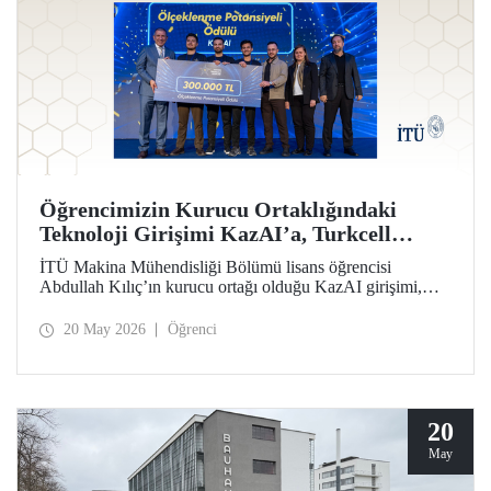
Öğrencimizin Kurucu Ortaklığındaki
Teknoloji Girişimi KazAI’a, Turkcell
Yarının Teknoloji Liderleri Yarışmasında
İTÜ Makina Mühendisliği Bölümü lisans öğrencisi
“Ölçeklenme Potansiyeli Ödülü”
Abdullah Kılıç’ın kurucu ortağı olduğu KazAI girişimi,
Turkcell Yarının Teknoloji Liderleri Yarışması “Ölçeklenme
Potansiyeli Ödülü”nün sahibi oldu. Farklı disiplinlerden
20 May 2026
Öğrenci
öğrenciler, girişimlerinde yapay zekâ, yazılım ve
mühendislik alanlarını bir araya getirdi.
20
May