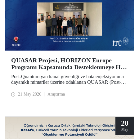
QUASAR Projesi, HORIZON Europe
Programı Kapsamında Desteklenmeye Hak
Kazandı
Post-Quantum yan kanal güvenliği ve hata enjeksiyonuna
dayanıklı mimariler üzerine odaklanan QUASAR (Post-
Quantum Side-Channel Secure and Fault-Resistant
Architectures for RISC V Platforms) projesi, HORIZON
21 May 2026
Araştırma
CL3 2025 02 CS ECCC 05 çağrısı kapsamında
desteklenmeye hak kazandı.
20
May