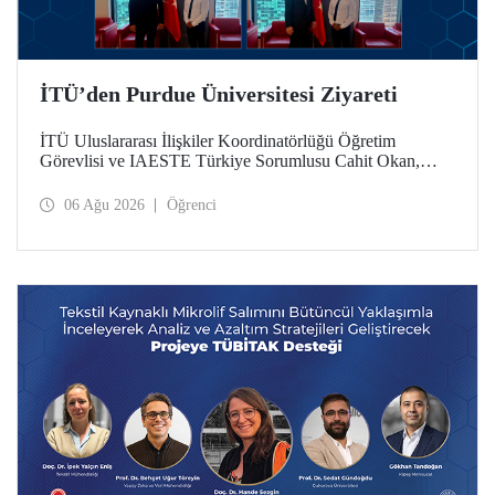
İTÜ’den Purdue Üniversitesi Ziyareti
İTÜ Uluslararası İlişkiler Koordinatörlüğü Öğretim
Görevlisi ve IAESTE Türkiye Sorumlusu Cahit Okan,
akademik ilişkileri ve iş birliğini geliştirmek amacıyla 20-27
Temmuz tarihlerinde ABD’de dünyanın önde gelen
06 Ağu 2026
Öğrenci
araştırma üniversitelerinden Purdue Üniversitesi başta
olmak üzere bir dizi ziyarette bulundu.