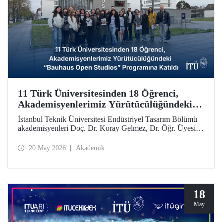
11 Türk Üniversitesinden 18 Öğrenci,
Akademisyenlerimiz Yürütücülüğündeki
“Bauhaus Open Studios” Programına
İstanbul Teknik Üniversitesi Endüstriyel Tasarım Bölümü
Katıldı
akademisyenleri Doç. Dr. Koray Gelmez, Dr. Öğr. Üyesi
Pelin Efilti ve Arş. Gör. Ali Cankat Alan yürütücülüğünde
ve Stiftung Bauhaus Dessau iş birliğiyle geçen Eylül
20 May 2026
Akademik
ayında başlayan Bauhaus Open Studios programı başarıyla
tamamlandı.
18
May