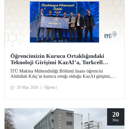
Öğrencimizin Kurucu Ortaklığındaki
Teknoloji Girişimi KazAI’a, Turkcell
Yarının Teknoloji Liderleri Yarışmasında
İTÜ Makina Mühendisliği Bölümü lisans öğrencisi
“Ölçeklenme Potansiyeli Ödülü”
Abdullah Kılıç’ın kurucu ortağı olduğu KazAI girişimi,
Turkcell Yarının Teknoloji Liderleri Yarışması “Ölçeklenme
Potansiyeli Ödülü”nün sahibi oldu. Farklı disiplinlerden
20 May 2026
Öğrenci
öğrenciler, girişimlerinde yapay zekâ, yazılım ve
mühendislik alanlarını bir araya getirdi.
20
May