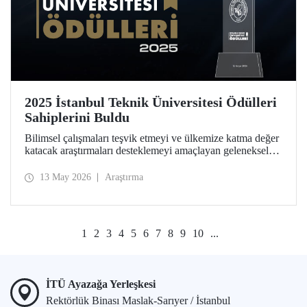
2025 İstanbul Teknik Üniversitesi Ödülleri
Sahiplerini Buldu
Bilimsel çalışmaları teşvik etmeyi ve ülkemize katma değer
katacak araştırmaları desteklemeyi amaçlayan geleneksel
İstanbul Teknik Üniversitesi Ödülleri’ne layık görülen
isimler, Ayazağa Yerleşkemizdeki törende onurlandırıldı.
13 May 2026
Araştırma
1
2
3
4
5
6
7
8
9
10
...
İTÜ Ayazağa Yerleşkesi
Rektörlük Binası Maslak-Sarıyer / İstanbul