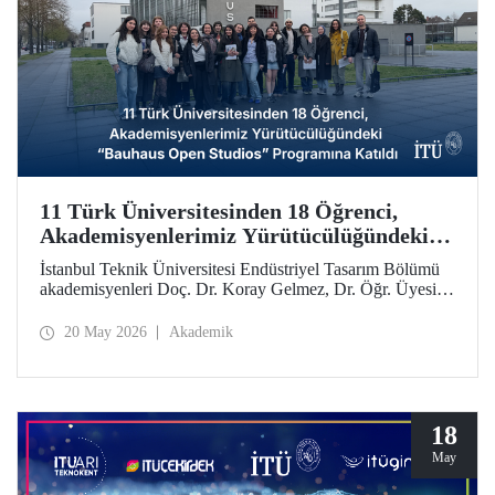
11 Türk Üniversitesinden 18 Öğrenci,
Akademisyenlerimiz Yürütücülüğündeki
“Bauhaus Open Studios” Programına
İstanbul Teknik Üniversitesi Endüstriyel Tasarım Bölümü
Katıldı
akademisyenleri Doç. Dr. Koray Gelmez, Dr. Öğr. Üyesi
Pelin Efilti ve Arş. Gör. Ali Cankat Alan yürütücülüğünde
ve Stiftung Bauhaus Dessau iş birliğiyle geçen Eylül
20 May 2026
Akademik
ayında başlayan Bauhaus Open Studios programı başarıyla
tamamlandı.
18
May