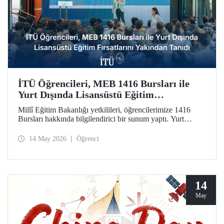
İTÜ Öğrencileri, MEB 1416 Bursları ile
Yurt Dışında Lisansüstü Eğitim
Fırsatlarını Yakından Tanıdı
Millî Eğitim Bakanlığı yetkilileri, öğrencilerimize 1416
Bursları hakkında bilgilendirici bir sunum yaptı. Yurt
dışındaki seçkin üniversitelerde lisansüstü eğitim olanağını
kamuda istihdam garantisiyle taçlandıran burslara ilginin
14 May 2026
Öğrenci
artırılmasını amaçlayan etkinlikte soru-cevap oturumu da
düzenlendi.
14
May