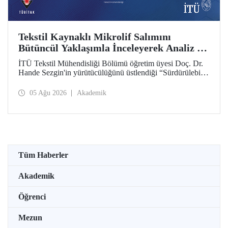
Tekstil Kaynaklı Mikrolif Salımını
Bütüncül Yaklaşımla İnceleyerek Analiz ve
Azaltım Stratejileri Geliştirecek Projeye
İTÜ Tekstil Mühendisliği Bölümü öğretim üyesi Doç. Dr.
TÜBİTAK Desteği
Hande Sezgin'in yürütücülüğünü üstlendiği “Sürdürülebilir
Pamuk ve Polyester Esaslı Tekstil Ürünlerinde Kullanım
Koşullarına Bağlı Mikrolif Salımı: Aşınma, UV Maruziyeti
05 Ağu 2026
Akademik
ve Yıkama Döngülerinin Bütünsel Analizi ve Azaltım
Stratejilerinin Geliştirilmesi” başlıklı proje, TÜBİTAK
2515 – COST Aksiyon Üyeleri Ar-Ge Destek Programı
kapsamında desteklenmeye hak kazandı.
Tüm Haberler
Akademik
Öğrenci
Mezun