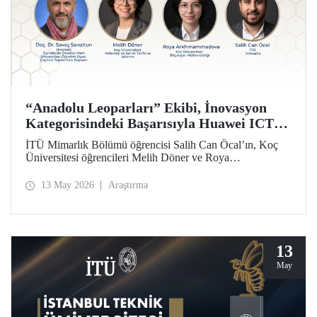
“Anadolu Leoparları” Ekibi, İnovasyon
Kategorisindeki Başarısıyla Huawei ICT
Competition 2026’nın Çin’deki Küresel
İTÜ Mimarlık Bölümü öğrencisi Salih Can Öcal’ın, Koç
Finalinde!
Üniversitesi öğrencileri Melih Döner ve Roya
Arkhmammadova ile oluşturduğu “Anadolu Leoparları”
ekibi, “Çayönü AI-VR Experience” isimli projesiyle
13 May 2026
Araştırma
inovasyon kategorisinde Huawei ICT Competition 2026
Küresel Finalinde yarışmaya hak kazandı.
13
May