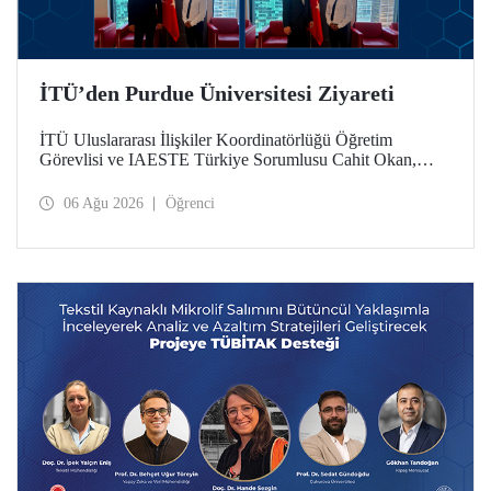
İTÜ’den Purdue Üniversitesi Ziyareti
İTÜ Uluslararası İlişkiler Koordinatörlüğü Öğretim
Görevlisi ve IAESTE Türkiye Sorumlusu Cahit Okan,
akademik ilişkileri ve iş birliğini geliştirmek amacıyla 20-27
Temmuz tarihlerinde ABD’de dünyanın önde gelen
06 Ağu 2026
Öğrenci
araştırma üniversitelerinden Purdue Üniversitesi başta
olmak üzere bir dizi ziyarette bulundu.