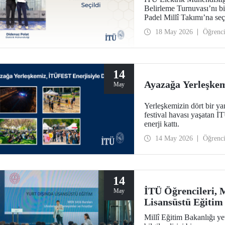
Belirleme Turnuvası’nı b
Padel Millî Takımı’na seç
18 May 2026
Öğrenc
14
Ayazağa Yerleşkem
May
Yerleşkemizin dört bir yan
festival havası yaşatan
enerji kattı.
14 May 2026
Öğrenc
14
İTÜ Öğrencileri, 
May
Lisansüstü Eğitim 
Millî Eğitim Bakanlığı ye