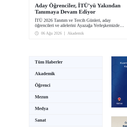
Aday Öğrenciler, İTÜ’yü Yakından
Tanımaya Devam Ediyor
İTÜ 2026 Tanıtım ve Tercih Günleri, aday
öğrencileri ve ailelerini Ayazağa Yerleşkemizde
ağırlamaya devam ediyor. Tanıtım ve Tercih
06 Ağu 2026
Akademik
Günleri 7 Ağustos’ta tamamlanacak, ilgili fakülte
ve birimler adaylara bilgi vermeye devam edecek.
Tüm Haberler
Akademik
Öğrenci
Mezun
Medya
Sanat