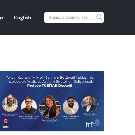
ye
English