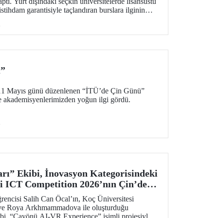
aptı. Yurt dışındaki seçkin üniversitelerde lisansüstü
stihdam garantisiyle taçlandıran burslara ilginin
tkinlikte soru-cevap oturumu da düzenlendi.
i
ü”
11 Mayıs günü düzenlenen “İTÜ’de Çin Günü”
ve akademisyenlerimizden yoğun ilgi gördü.
i
rı” Ekibi, İnovasyon Kategorisindeki
i ICT Competition 2026’nın Çin’deki
!
ncisi Salih Can Öcal’ın, Koç Üniversitesi
 ve Roya Arkhmammadova ile oluşturduğu
bi, “Çayönü AI-VR Experience” isimli projesiyle