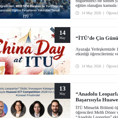
bilgilendirici bir sunum y
eğitim olanağını kamuda i
artırılmasını amaçlayan e
14 May 2026
Öğrenc
14
“İTÜ’de Çin Gün
May
Ayazağa Yerleşkemizde 
etkinliği öğrencilerimiz 
14 May 2026
Öğrenc
13
“Anadolu Leoparla
May
Başarısıyla Huawe
Küresel Finalinde
İTÜ Mimarlık Bölümü öğre
öğrencileri Melih Döner
“Anadolu Leoparları” eki