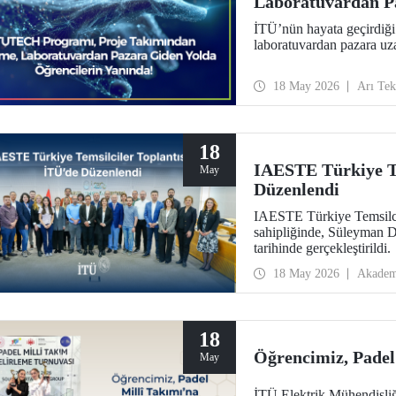
Laboratuvardan Pa
Yanında
İTÜ’nün hayata geçirdiğ
laboratuvardan pazara uza
18 May 2026
Arı Te
18
IAESTE Türkiye Te
May
Düzenlendi
IAESTE Türkiye Temsilcil
sahipliğinde, Süleyman 
tarihinde gerçekleştirildi.
18 May 2026
Akadem
18
Öğrencimiz, Padel 
May
İTÜ Elektrik Mühendisliğ