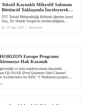
Tekstil Kaynaklı Mikrolif Salımını
Bütüncül Yaklaşımla İnceleyerek
Analiz ve Azaltım Stratejileri
İTÜ Tekstil Mühendisliği Bölümü öğretim üyesi
Geliştirecek Projeye TÜBİTAK
Doç. Dr. Hande Sezgin'in yürütücülüğünü
Desteği
üstlendiği “Sürdürülebilir Pamuk ve Polyester
05 Ağu 2026
Akademik
Esaslı Tekstil Ürünlerinde Kullanım Koşullarına
Bağlı Mikrolif Salımı: Aşınma, UV Maruziyeti ve
Yıkama Döngülerinin Bütünsel Analizi ve
Azaltım Stratejilerinin Geliştirilmesi” başlıklı
proje, TÜBİTAK 2515 – COST Aksiyon Üyeleri
Ar-Ge Destek Programı kapsamında
desteklenmeye hak kazandı.
 HORIZON Europe Programı
eklenmeye Hak Kazandı
üvenliği ve hata enjeksiyonuna dayanıklı
lanan QUASAR (Post-Quantum Side-Channel
t Architectures for RISC V Platforms) projesi,
S ECCC 05 çağrısı kapsamında desteklenmeye
ma