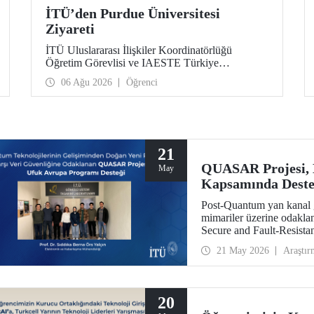
İTÜ’den Purdue Üniversitesi
Ziyareti
İTÜ Uluslararası İlişkiler Koordinatörlüğü
Öğretim Görevlisi ve IAESTE Türkiye
Sorumlusu Cahit Okan, akademik ilişkileri ve iş
06 Ağu 2026
Öğrenci
birliğini geliştirmek amacıyla 20-27 Temmuz
tarihlerinde ABD’de dünyanın önde gelen
araştırma üniversitelerinden Purdue Üniversitesi
başta olmak üzere bir dizi ziyarette bulundu.
21
QUASAR Projesi,
May
Kapsamında Dest
Post-Quantum yan kanal g
mimariler üzerine odak
Secure and Fault-Resistan
HORIZON CL3 2025 02 C
21 May 2026
Araştır
hak kazandı.
20