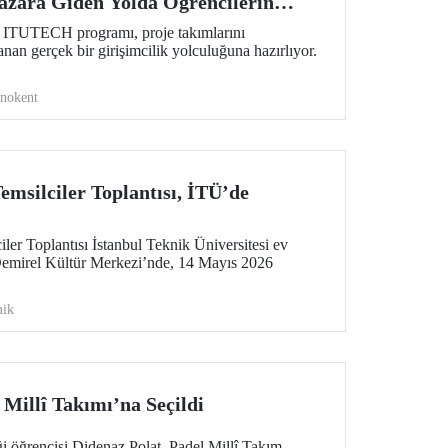
zara Giden Yolda Öğrencilerin
i ITUTECH programı, proje takımlarını
nan gerçek bir girişimcilik yolculuğuna hazırlıyor.
knokent
msilciler Toplantısı, İTÜ’de
er Toplantısı İstanbul Teknik Üniversitesi ev
Demirel Kültür Merkezi’nde, 14 Mayıs 2026
ik
Millî Takımı’na Seçildi
i öğrencisi Didenaz Polat, Padel Millî Takım