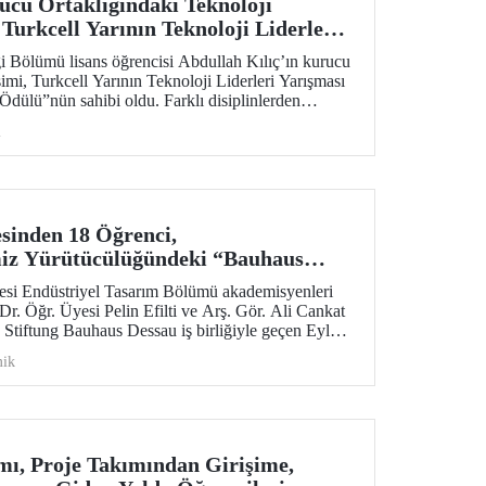
cu Ortaklığındaki Teknoloji
Turkcell Yarının Teknoloji Liderleri
eklenme Potansiyeli Ödülü”
 Bölümü lisans öğrencisi Abdullah Kılıç’ın kurucu
imi, Turkcell Yarının Teknoloji Liderleri Yarışması
Ödülü”nün sahibi oldu. Farklı disiplinlerden
 yapay zekâ, yazılım ve mühendislik alanlarını bir
i
esinden 18 Öğrenci,
iz Yürütücülüğündeki “Bauhaus
gramına Katıldı
tesi Endüstriyel Tasarım Bölümü akademisyenleri
r. Öğr. Üyesi Pelin Efilti ve Arş. Gör. Ali Cankat
Stiftung Bauhaus Dessau iş birliğiyle geçen Eylül
 Open Studios programı başarıyla tamamlandı.
ik
, Proje Takımından Girişime,