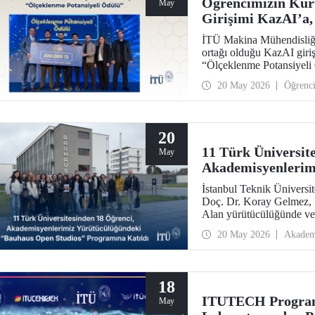
Öğrencimizin Kuru
May
Girişimi KazAI’a, 
Yarışmasında “Ölç
İTÜ Makina Mühendisliği
ortağı olduğu KazAI giriş
“Ölçeklenme Potansiyeli 
öğrenciler, girişimlerinde
20 May 2026
Öğrenc
araya getirdi.
20
11 Türk Üniversit
May
Akademisyenlerim
Open Studios” Pro
İstanbul Teknik Üniversi
Doç. Dr. Koray Gelmez, D
Alan yürütücülüğünde ve 
ayında başlayan Bauhaus
20 May 2026
Akadem
18
ITUTECH Programı
May