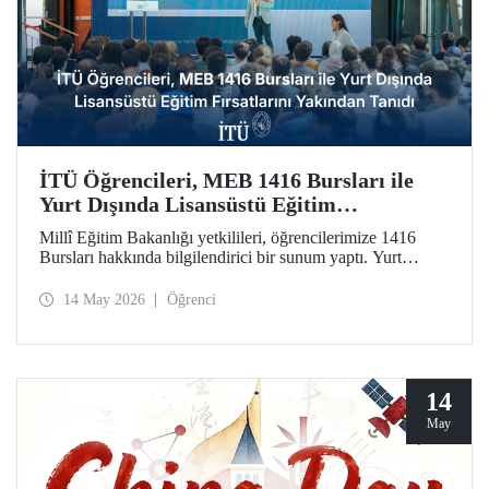
İTÜ Öğrencileri, MEB 1416 Bursları ile
Yurt Dışında Lisansüstü Eğitim
Fırsatlarını Yakından Tanıdı
Millî Eğitim Bakanlığı yetkilileri, öğrencilerimize 1416
Bursları hakkında bilgilendirici bir sunum yaptı. Yurt
dışındaki seçkin üniversitelerde lisansüstü eğitim olanağını
kamuda istihdam garantisiyle taçlandıran burslara ilginin
14 May 2026
Öğrenci
artırılmasını amaçlayan etkinlikte soru-cevap oturumu da
düzenlendi.
14
May