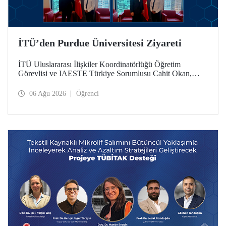
İTÜ’den Purdue Üniversitesi Ziyareti
İTÜ Uluslararası İlişkiler Koordinatörlüğü Öğretim
Görevlisi ve IAESTE Türkiye Sorumlusu Cahit Okan,
akademik ilişkileri ve iş birliğini geliştirmek amacıyla 20-27
Temmuz tarihlerinde ABD’de dünyanın önde gelen
06 Ağu 2026
Öğrenci
araştırma üniversitelerinden Purdue Üniversitesi başta
olmak üzere bir dizi ziyarette bulundu.