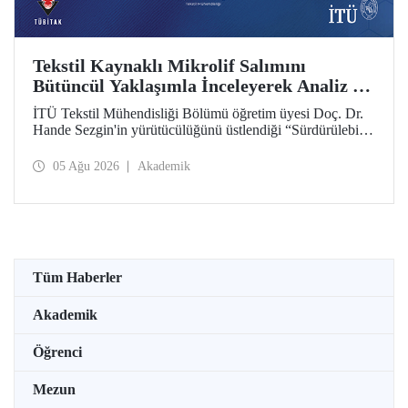
Tekstil Kaynaklı Mikrolif Salımını
Bütüncül Yaklaşımla İnceleyerek Analiz ve
Azaltım Stratejileri Geliştirecek Projeye
İTÜ Tekstil Mühendisliği Bölümü öğretim üyesi Doç. Dr.
TÜBİTAK Desteği
Hande Sezgin'in yürütücülüğünü üstlendiği “Sürdürülebilir
Pamuk ve Polyester Esaslı Tekstil Ürünlerinde Kullanım
Koşullarına Bağlı Mikrolif Salımı: Aşınma, UV Maruziyeti
05 Ağu 2026
Akademik
ve Yıkama Döngülerinin Bütünsel Analizi ve Azaltım
Stratejilerinin Geliştirilmesi” başlıklı proje, TÜBİTAK
2515 – COST Aksiyon Üyeleri Ar-Ge Destek Programı
kapsamında desteklenmeye hak kazandı.
Tüm Haberler
Akademik
Öğrenci
Mezun