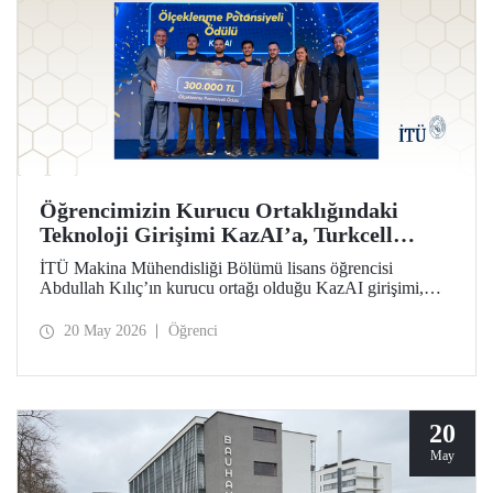
Öğrencimizin Kurucu Ortaklığındaki
Teknoloji Girişimi KazAI’a, Turkcell
Yarının Teknoloji Liderleri Yarışmasında
İTÜ Makina Mühendisliği Bölümü lisans öğrencisi
“Ölçeklenme Potansiyeli Ödülü”
Abdullah Kılıç’ın kurucu ortağı olduğu KazAI girişimi,
Turkcell Yarının Teknoloji Liderleri Yarışması “Ölçeklenme
Potansiyeli Ödülü”nün sahibi oldu. Farklı disiplinlerden
20 May 2026
Öğrenci
öğrenciler, girişimlerinde yapay zekâ, yazılım ve
mühendislik alanlarını bir araya getirdi.
20
May