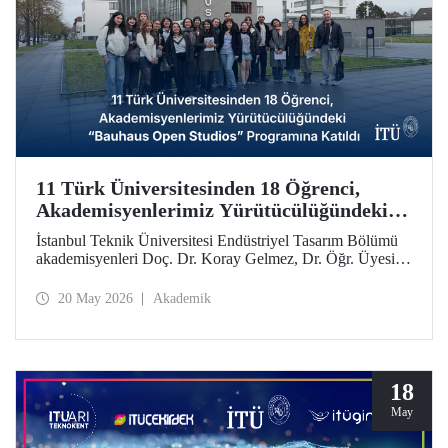
11 Türk Üniversitesinden 18 Öğrenci,
Akademisyenlerimiz Yürütücülüğündeki
“Bauhaus Open Studios” Programına
İstanbul Teknik Üniversitesi Endüstriyel Tasarım Bölümü
Katıldı
akademisyenleri Doç. Dr. Koray Gelmez, Dr. Öğr. Üyesi
Pelin Efilti ve Arş. Gör. Ali Cankat Alan yürütücülüğünde
ve Stiftung Bauhaus Dessau iş birliğiyle geçen Eylül
20 May 2026
Akademik
ayında başlayan Bauhaus Open Studios programı başarıyla
tamamlandı.
18
May