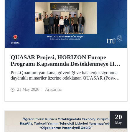
QUASAR Projesi, HORIZON Europe
Programı Kapsamında Desteklenmeye Hak
Kazandı
Post-Quantum yan kanal güvenliği ve hata enjeksiyonuna
dayanıklı mimariler üzerine odaklanan QUASAR (Post-
Quantum Side-Channel Secure and Fault-Resistant
Architectures for RISC V Platforms) projesi, HORIZON
21 May 2026
Araştırma
CL3 2025 02 CS ECCC 05 çağrısı kapsamında
desteklenmeye hak kazandı.
20
May