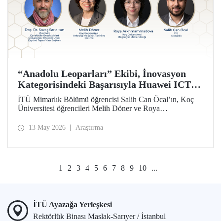
“Anadolu Leoparları” Ekibi, İnovasyon
Kategorisindeki Başarısıyla Huawei ICT
Competition 2026’nın Çin’deki Küresel
İTÜ Mimarlık Bölümü öğrencisi Salih Can Öcal’ın, Koç
Finalinde!
Üniversitesi öğrencileri Melih Döner ve Roya
Arkhmammadova ile oluşturduğu “Anadolu Leoparları”
ekibi, “Çayönü AI-VR Experience” isimli projesiyle
13 May 2026
Araştırma
inovasyon kategorisinde Huawei ICT Competition 2026
Küresel Finalinde yarışmaya hak kazandı.
1
2
3
4
5
6
7
8
9
10
...
İTÜ Ayazağa Yerleşkesi
Rektörlük Binası Maslak-Sarıyer / İstanbul