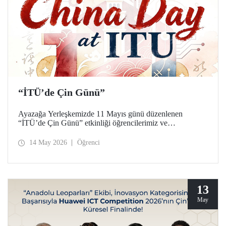
“İTÜ’de Çin Günü”
Ayazağa Yerleşkemizde 11 Mayıs günü düzenlenen
“İTÜ’de Çin Günü” etkinliği öğrencilerimiz ve
akademisyenlerimizden yoğun ilgi gördü.
14 May 2026
Öğrenci
13
May