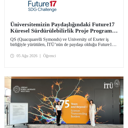
Üniversitemizin Paydaşlığındaki Future17
Küresel Sürdürülebilirlik Proje Programı,
Öğrencilerimizin Başvurularını Bekliyor
QS (Quacquarelli Symonds) ve University of Exeter iş
birliğiyle yürütülen, İTÜ’nün de paydaşı olduğu Future17
Küresel Sürdürülebilirlik Proje Programı için yeni dönem
öğrenci başvuruları açıldı. Başvurular için son gün 31
05 Ağu 2026
Öğrenci
Ağustos!