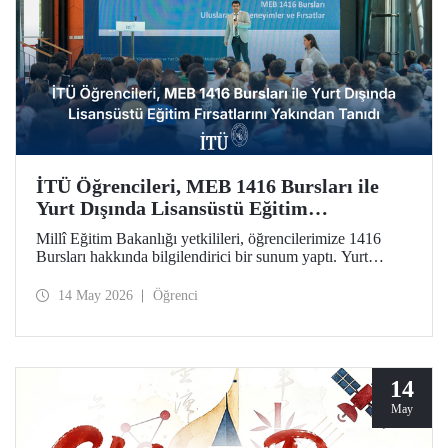
İTÜ Öğrencileri, MEB 1416 Bursları ile
Yurt Dışında Lisansüstü Eğitim
Fırsatlarını Yakından Tanıdı
Millî Eğitim Bakanlığı yetkilileri, öğrencilerimize 1416
Bursları hakkında bilgilendirici bir sunum yaptı. Yurt
dışındaki seçkin üniversitelerde lisansüstü eğitim olanağını
kamuda istihdam garantisiyle taçlandıran burslara ilginin
14 May 2026
Öğrenci
artırılmasını amaçlayan etkinlikte soru-cevap oturumu da
düzenlendi.
14
May