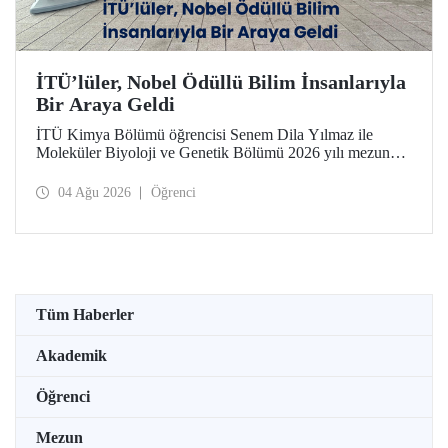
İTÜ’lüler, Nobel Ödüllü Bilim İnsanlarıyla
Bir Araya Geldi
İTÜ Kimya Bölümü öğrencisi Senem Dila Yılmaz ile
Moleküler Biyoloji ve Genetik Bölümü 2026 yılı mezunu
Elif Önel, TÜBİTAK 2224-C Yurt Dışı Bilimsel
Etkinliklere Katılım Desteği kapsamında 75’inci Lindau
04 Ağu 2026
Öğrenci
Nobel Ödüllü Bilim İnsanları Toplantısı’na katıldı.
Tüm Haberler
Akademik
Öğrenci
Mezun