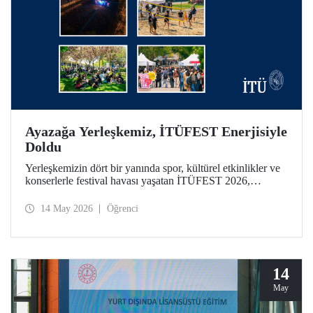
Ayazağa Yerleşkemiz, İTÜFEST Enerjisiyle
Doldu
Yerleşkemizin dört bir yanında spor, kültürel etkinlikler ve
konserlerle festival havası yaşatan İTÜFEST 2026,
üniversitemizin kampüs yaşamına enerji kattı.
14 May 2026
Öğrenci
14
May