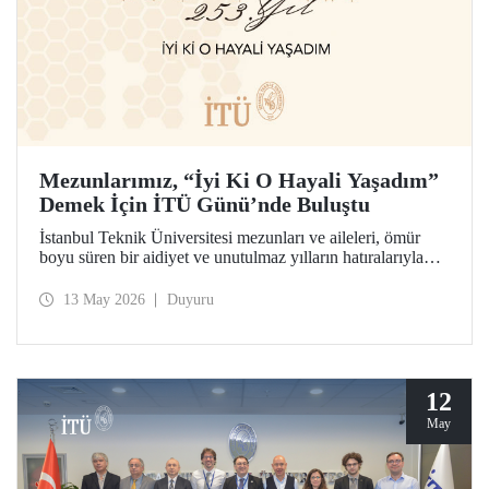
Mezunlarımız, “İyi Ki O Hayali Yaşadım”
Demek İçin İTÜ Günü’nde Buluştu
İstanbul Teknik Üniversitesi mezunları ve aileleri, ömür
boyu süren bir aidiyet ve unutulmaz yılların hatıralarıyla
253’üncü İTÜ Günü’nde buluştu. Mesleklerinde 10 yıldan
70 yıl ve ötesine uzanan kuşaklar, İTÜ’lü olabilme
13 May 2026
Duyuru
hayalinin hikâyesini birlikte hatırladılar.
12
May