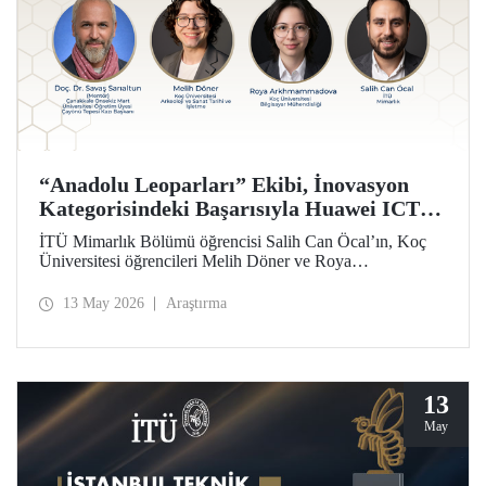
“Anadolu Leoparları” Ekibi, İnovasyon
Kategorisindeki Başarısıyla Huawei ICT
Competition 2026’nın Çin’deki Küresel
İTÜ Mimarlık Bölümü öğrencisi Salih Can Öcal’ın, Koç
Finalinde!
Üniversitesi öğrencileri Melih Döner ve Roya
Arkhmammadova ile oluşturduğu “Anadolu Leoparları”
ekibi, “Çayönü AI-VR Experience” isimli projesiyle
13 May 2026
Araştırma
inovasyon kategorisinde Huawei ICT Competition 2026
Küresel Finalinde yarışmaya hak kazandı.
13
May