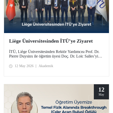
Liège Üniversitesinden İTÜ’ye Ziyaret
İTÜ, Liège Üniversitesinden Rektör Yardımcısı Prof. Dr.
Pierre Duysinx ile öğretim üyesi Doç. Dr. Loïc Salles’yi
ağırladı. Ziyaret, Belçika Kraliçesi Mathilde liderliğindeki
Ekonomik Misyon kapsamında gerçekleşti.
12 May 2026
Akademik
12
May