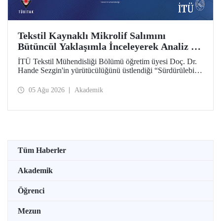
Tekstil Kaynaklı Mikrolif Salımını
Bütüncül Yaklaşımla İnceleyerek Analiz ve
Azaltım Stratejileri Geliştirecek Projeye
İTÜ Tekstil Mühendisliği Bölümü öğretim üyesi Doç. Dr.
TÜBİTAK Desteği
Hande Sezgin'in yürütücülüğünü üstlendiği “Sürdürülebilir
Pamuk ve Polyester Esaslı Tekstil Ürünlerinde Kullanım
Koşullarına Bağlı Mikrolif Salımı: Aşınma, UV Maruziyeti
05 Ağu 2026
Akademik
ve Yıkama Döngülerinin Bütünsel Analizi ve Azaltım
Stratejilerinin Geliştirilmesi” başlıklı proje, TÜBİTAK
2515 – COST Aksiyon Üyeleri Ar-Ge Destek Programı
kapsamında desteklenmeye hak kazandı.
Tüm Haberler
Akademik
Öğrenci
Mezun