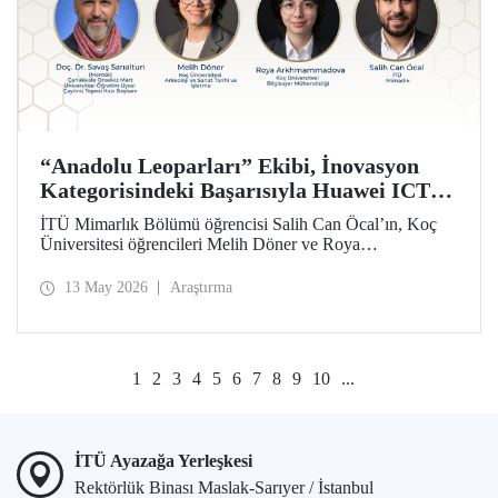
“Anadolu Leoparları” Ekibi, İnovasyon
Kategorisindeki Başarısıyla Huawei ICT
Competition 2026’nın Çin’deki Küresel
İTÜ Mimarlık Bölümü öğrencisi Salih Can Öcal’ın, Koç
Finalinde!
Üniversitesi öğrencileri Melih Döner ve Roya
Arkhmammadova ile oluşturduğu “Anadolu Leoparları”
ekibi, “Çayönü AI-VR Experience” isimli projesiyle
13 May 2026
Araştırma
inovasyon kategorisinde Huawei ICT Competition 2026
Küresel Finalinde yarışmaya hak kazandı.
1
2
3
4
5
6
7
8
9
10
...
İTÜ Ayazağa Yerleşkesi
Rektörlük Binası Maslak-Sarıyer / İstanbul