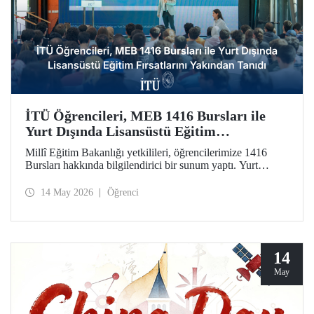
İTÜ Öğrencileri, MEB 1416 Bursları ile
Yurt Dışında Lisansüstü Eğitim
Fırsatlarını Yakından Tanıdı
Millî Eğitim Bakanlığı yetkilileri, öğrencilerimize 1416
Bursları hakkında bilgilendirici bir sunum yaptı. Yurt
dışındaki seçkin üniversitelerde lisansüstü eğitim olanağını
kamuda istihdam garantisiyle taçlandıran burslara ilginin
14 May 2026
Öğrenci
artırılmasını amaçlayan etkinlikte soru-cevap oturumu da
düzenlendi.
14
May