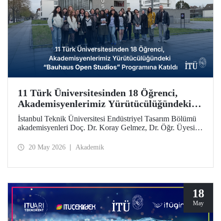
11 Türk Üniversitesinden 18 Öğrenci,
Akademisyenlerimiz Yürütücülüğündeki
“Bauhaus Open Studios” Programına
İstanbul Teknik Üniversitesi Endüstriyel Tasarım Bölümü
Katıldı
akademisyenleri Doç. Dr. Koray Gelmez, Dr. Öğr. Üyesi
Pelin Efilti ve Arş. Gör. Ali Cankat Alan yürütücülüğünde
ve Stiftung Bauhaus Dessau iş birliğiyle geçen Eylül
20 May 2026
Akademik
ayında başlayan Bauhaus Open Studios programı başarıyla
tamamlandı.
18
May