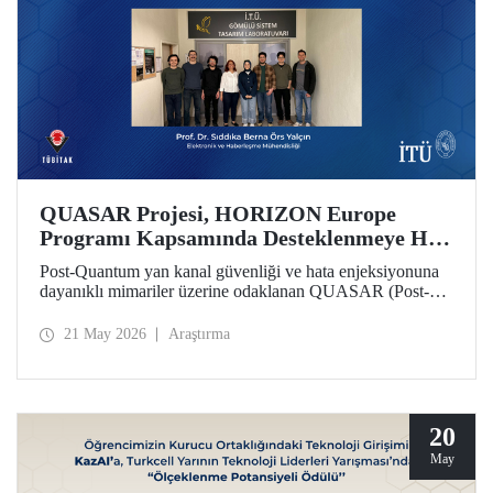
QUASAR Projesi, HORIZON Europe
Programı Kapsamında Desteklenmeye Hak
Kazandı
Post-Quantum yan kanal güvenliği ve hata enjeksiyonuna
dayanıklı mimariler üzerine odaklanan QUASAR (Post-
Quantum Side-Channel Secure and Fault-Resistant
Architectures for RISC V Platforms) projesi, HORIZON
21 May 2026
Araştırma
CL3 2025 02 CS ECCC 05 çağrısı kapsamında
desteklenmeye hak kazandı.
20
May