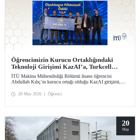
Öğrencimizin Kurucu Ortaklığındaki
Teknoloji Girişimi KazAI’a, Turkcell
Yarının Teknoloji Liderleri Yarışmasında
İTÜ Makina Mühendisliği Bölümü lisans öğrencisi
“Ölçeklenme Potansiyeli Ödülü”
Abdullah Kılıç’ın kurucu ortağı olduğu KazAI girişimi,
Turkcell Yarının Teknoloji Liderleri Yarışması “Ölçeklenme
Potansiyeli Ödülü”nün sahibi oldu. Farklı disiplinlerden
20 May 2026
Öğrenci
öğrenciler, girişimlerinde yapay zekâ, yazılım ve
mühendislik alanlarını bir araya getirdi.
20
May