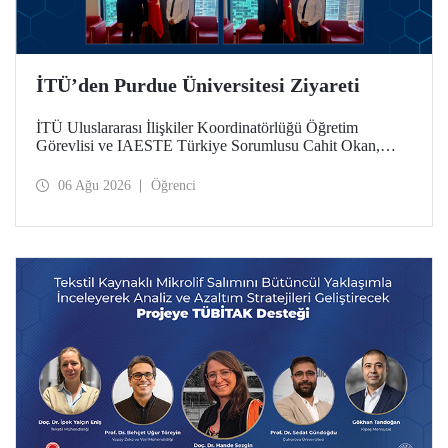
İTÜ’den Purdue Üniversitesi Ziyareti
İTÜ Uluslararası İlişkiler Koordinatörlüğü Öğretim
Görevlisi ve IAESTE Türkiye Sorumlusu Cahit Okan,
akademik ilişkileri ve iş birliğini geliştirmek amacıyla 20-27
Temmuz tarihlerinde ABD’de dünyanın önde gelen
06 Ağu 2026
Öğrenci
araştırma üniversitelerinden Purdue Üniversitesi başta
olmak üzere bir dizi ziyarette bulundu.