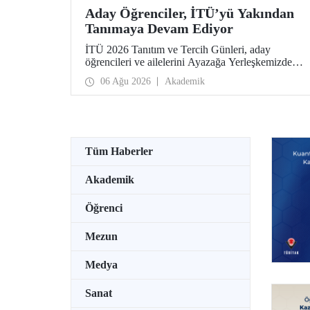
Aday Öğrenciler, İTÜ’yü Yakından
Tanımaya Devam Ediyor
İTÜ 2026 Tanıtım ve Tercih Günleri, aday
öğrencileri ve ailelerini Ayazağa Yerleşkemizde
ağırlamaya devam ediyor. Tanıtım ve Tercih
06 Ağu 2026
Akademik
Günleri 7 Ağustos’ta tamamlanacak, ilgili fakülte
ve birimler adaylara bilgi vermeye devam edecek.
Tüm Haberler
Akademik
Öğrenci
Mezun
Medya
Sanat