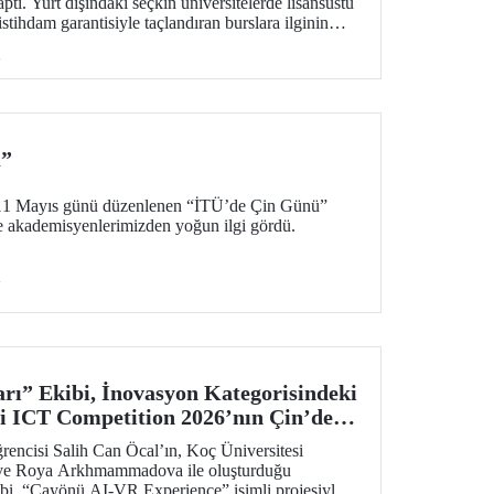
aptı. Yurt dışındaki seçkin üniversitelerde lisansüstü
stihdam garantisiyle taçlandıran burslara ilginin
tkinlikte soru-cevap oturumu da düzenlendi.
i
ü”
11 Mayıs günü düzenlenen “İTÜ’de Çin Günü”
ve akademisyenlerimizden yoğun ilgi gördü.
i
rı” Ekibi, İnovasyon Kategorisindeki
i ICT Competition 2026’nın Çin’deki
!
ncisi Salih Can Öcal’ın, Koç Üniversitesi
 ve Roya Arkhmammadova ile oluşturduğu
bi, “Çayönü AI-VR Experience” isimli projesiyle