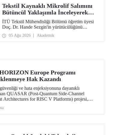
Tekstil Kaynaklı Mikrolif Salımını
Bütüncül Yaklaşımla İnceleyerek
Analiz ve Azaltım Stratejileri
İTÜ Tekstil Mühendisliği Bölümü öğretim üyesi
Geliştirecek Projeye TÜBİTAK
Doç. Dr. Hande Sezgin'in yürütücülüğünü
Desteği
üstlendiği “Sürdürülebilir Pamuk ve Polyester
05 Ağu 2026
Akademik
Esaslı Tekstil Ürünlerinde Kullanım Koşullarına
Bağlı Mikrolif Salımı: Aşınma, UV Maruziyeti ve
Yıkama Döngülerinin Bütünsel Analizi ve
Azaltım Stratejilerinin Geliştirilmesi” başlıklı
proje, TÜBİTAK 2515 – COST Aksiyon Üyeleri
Ar-Ge Destek Programı kapsamında
desteklenmeye hak kazandı.
 HORIZON Europe Programı
eklenmeye Hak Kazandı
üvenliği ve hata enjeksiyonuna dayanıklı
lanan QUASAR (Post-Quantum Side-Channel
t Architectures for RISC V Platforms) projesi,
S ECCC 05 çağrısı kapsamında desteklenmeye
ma