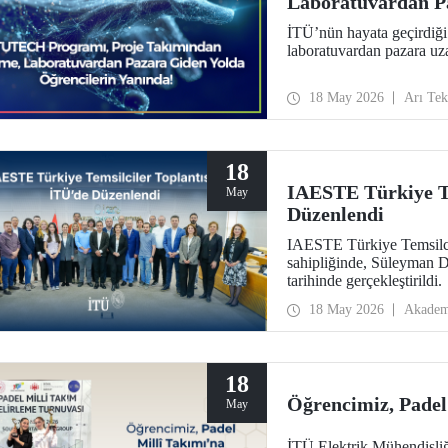
Laboratuvardan Pa
Yanında
İTÜ’nün hayata geçirdiğ
laboratuvardan pazara uza
18 May 2026
Arı Te
18
IAESTE Türkiye Te
May
Düzenlendi
IAESTE Türkiye Temsilcil
sahipliğinde, Süleyman 
tarihinde gerçekleştirildi.
18 May 2026
Akadem
18
Öğrencimiz, Padel 
May
İTÜ Elektrik Mühendisliğ