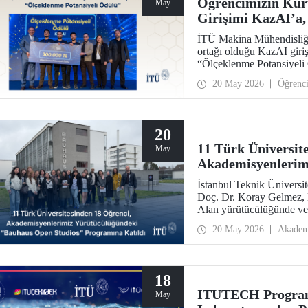
Öğrencimizin Kuru
May
Girişimi KazAI’a, 
Yarışmasında “Ölç
İTÜ Makina Mühendisliği
ortağı olduğu KazAI giriş
“Ölçeklenme Potansiyeli 
öğrenciler, girişimlerinde
20 May 2026
Öğrenc
araya getirdi.
20
11 Türk Üniversit
May
Akademisyenlerim
Open Studios” Pro
İstanbul Teknik Üniversi
Doç. Dr. Koray Gelmez, D
Alan yürütücülüğünde ve 
ayında başlayan Bauhaus
20 May 2026
Akadem
18
ITUTECH Programı
May