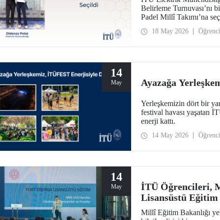
Belirleme Turnuvası’nı b
Padel Millî Takımı’na seç
18 May 2026
Öğrenc
14
Ayazağa Yerleşkem
May
Yerleşkemizin dört bir yan
festival havası yaşatan
enerji kattı.
14 May 2026
Öğrenc
14
İTÜ Öğrencileri, 
May
Lisansüstü Eğitim 
Millî Eğitim Bakanlığı ye