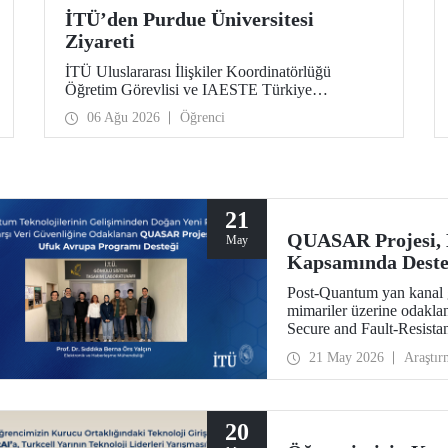
İTÜ’den Purdue Üniversitesi
Ziyareti
İTÜ Uluslararası İlişkiler Koordinatörlüğü
Öğretim Görevlisi ve IAESTE Türkiye
Sorumlusu Cahit Okan, akademik ilişkileri ve iş
06 Ağu 2026
Öğrenci
birliğini geliştirmek amacıyla 20-27 Temmuz
tarihlerinde ABD’de dünyanın önde gelen
araştırma üniversitelerinden Purdue Üniversitesi
başta olmak üzere bir dizi ziyarette bulundu.
21
QUASAR Projesi,
May
Kapsamında Dest
Post-Quantum yan kanal g
mimariler üzerine odak
Secure and Fault-Resistan
HORIZON CL3 2025 02 C
21 May 2026
Araştır
hak kazandı.
20