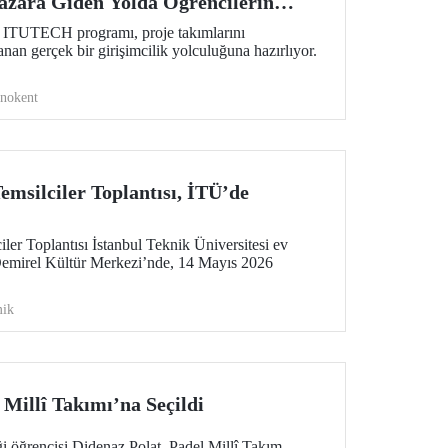
zara Giden Yolda Öğrencilerin
i ITUTECH programı, proje takımlarını
nan gerçek bir girişimcilik yolculuğuna hazırlıyor.
knokent
msilciler Toplantısı, İTÜ’de
er Toplantısı İstanbul Teknik Üniversitesi ev
Demirel Kültür Merkezi’nde, 14 Mayıs 2026
ik
Millî Takımı’na Seçildi
i öğrencisi Didenaz Polat, Padel Millî Takım