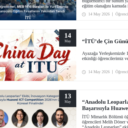
bilgilendirici bir sunum y
eğitim olanağını kamuda i
artırılmasını amaçlayan e
14 May 2026
Öğrenc
14
“İTÜ’de Çin Gün
May
Ayazağa Yerleşkemizde 
etkinliği öğrencilerimiz 
14 May 2026
Öğrenc
13
“Anadolu Leoparla
May
Başarısıyla Huawe
Küresel Finalinde
İTÜ Mimarlık Bölümü öğre
öğrencileri Melih Döner
“Anadolu Leoparları” eki