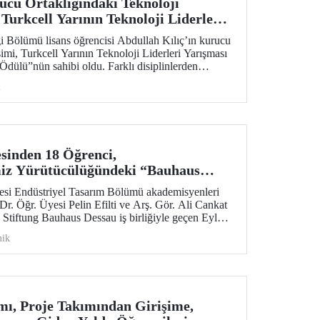
cu Ortaklığındaki Teknoloji
Turkcell Yarının Teknoloji Liderleri
eklenme Potansiyeli Ödülü”
 Bölümü lisans öğrencisi Abdullah Kılıç’ın kurucu
imi, Turkcell Yarının Teknoloji Liderleri Yarışması
Ödülü”nün sahibi oldu. Farklı disiplinlerden
 yapay zekâ, yazılım ve mühendislik alanlarını bir
i
esinden 18 Öğrenci,
iz Yürütücülüğündeki “Bauhaus
gramına Katıldı
tesi Endüstriyel Tasarım Bölümü akademisyenleri
r. Öğr. Üyesi Pelin Efilti ve Arş. Gör. Ali Cankat
Stiftung Bauhaus Dessau iş birliğiyle geçen Eylül
 Open Studios programı başarıyla tamamlandı.
ik
, Proje Takımından Girişime,