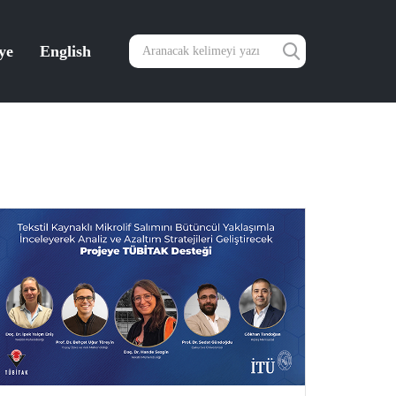
ye
English