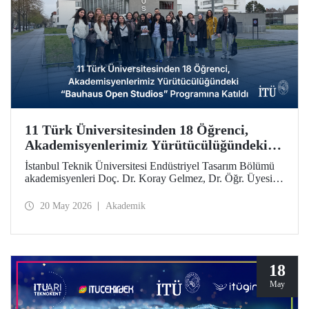
11 Türk Üniversitesinden 18 Öğrenci,
Akademisyenlerimiz Yürütücülüğündeki
“Bauhaus Open Studios” Programına
İstanbul Teknik Üniversitesi Endüstriyel Tasarım Bölümü
Katıldı
akademisyenleri Doç. Dr. Koray Gelmez, Dr. Öğr. Üyesi
Pelin Efilti ve Arş. Gör. Ali Cankat Alan yürütücülüğünde
ve Stiftung Bauhaus Dessau iş birliğiyle geçen Eylül
20 May 2026
Akademik
ayında başlayan Bauhaus Open Studios programı başarıyla
tamamlandı.
18
May