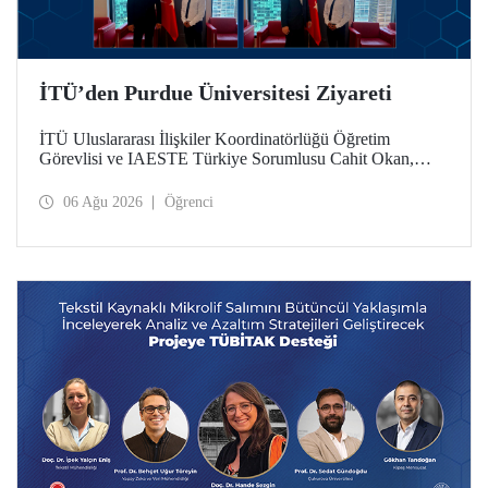
İTÜ’den Purdue Üniversitesi Ziyareti
İTÜ Uluslararası İlişkiler Koordinatörlüğü Öğretim
Görevlisi ve IAESTE Türkiye Sorumlusu Cahit Okan,
akademik ilişkileri ve iş birliğini geliştirmek amacıyla 20-27
Temmuz tarihlerinde ABD’de dünyanın önde gelen
06 Ağu 2026
Öğrenci
araştırma üniversitelerinden Purdue Üniversitesi başta
olmak üzere bir dizi ziyarette bulundu.