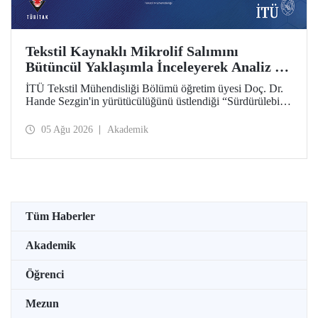
Tekstil Kaynaklı Mikrolif Salımını
Bütüncül Yaklaşımla İnceleyerek Analiz ve
Azaltım Stratejileri Geliştirecek Projeye
İTÜ Tekstil Mühendisliği Bölümü öğretim üyesi Doç. Dr.
TÜBİTAK Desteği
Hande Sezgin'in yürütücülüğünü üstlendiği “Sürdürülebilir
Pamuk ve Polyester Esaslı Tekstil Ürünlerinde Kullanım
Koşullarına Bağlı Mikrolif Salımı: Aşınma, UV Maruziyeti
05 Ağu 2026
Akademik
ve Yıkama Döngülerinin Bütünsel Analizi ve Azaltım
Stratejilerinin Geliştirilmesi” başlıklı proje, TÜBİTAK
2515 – COST Aksiyon Üyeleri Ar-Ge Destek Programı
kapsamında desteklenmeye hak kazandı.
Tüm Haberler
Akademik
Öğrenci
Mezun