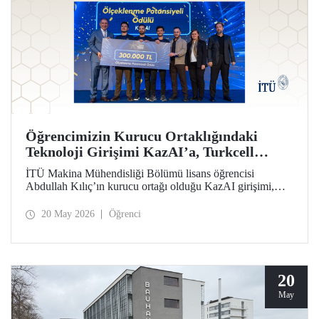
Öğrencimizin Kurucu Ortaklığındaki
Teknoloji Girişimi KazAI’a, Turkcell
Yarının Teknoloji Liderleri Yarışmasında
İTÜ Makina Mühendisliği Bölümü lisans öğrencisi
“Ölçeklenme Potansiyeli Ödülü”
Abdullah Kılıç’ın kurucu ortağı olduğu KazAI girişimi,
Turkcell Yarının Teknoloji Liderleri Yarışması “Ölçeklenme
Potansiyeli Ödülü”nün sahibi oldu. Farklı disiplinlerden
20 May 2026
Öğrenci
öğrenciler, girişimlerinde yapay zekâ, yazılım ve
mühendislik alanlarını bir araya getirdi.
20
May