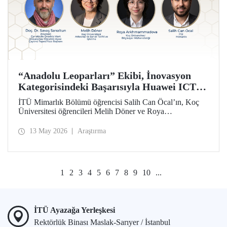
“Anadolu Leoparları” Ekibi, İnovasyon
Kategorisindeki Başarısıyla Huawei ICT
Competition 2026’nın Çin’deki Küresel
İTÜ Mimarlık Bölümü öğrencisi Salih Can Öcal’ın, Koç
Finalinde!
Üniversitesi öğrencileri Melih Döner ve Roya
Arkhmammadova ile oluşturduğu “Anadolu Leoparları”
ekibi, “Çayönü AI-VR Experience” isimli projesiyle
13 May 2026
Araştırma
inovasyon kategorisinde Huawei ICT Competition 2026
Küresel Finalinde yarışmaya hak kazandı.
1
2
3
4
5
6
7
8
9
10
...
İTÜ Ayazağa Yerleşkesi
Rektörlük Binası Maslak-Sarıyer / İstanbul