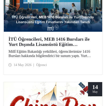
İTÜ Öğrencileri, MEB 1416 Bursları ile
Yurt Dışında Lisansüstü Eğitim
Fırsatlarını Yakından Tanıdı
Millî Eğitim Bakanlığı yetkilileri, öğrencilerimize 1416
Bursları hakkında bilgilendirici bir sunum yaptı. Yurt
dışındaki seçkin üniversitelerde lisansüstü eğitim olanağını
kamuda istihdam garantisiyle taçlandıran burslara ilginin
14 May 2026
Öğrenci
artırılmasını amaçlayan etkinlikte soru-cevap oturumu da
düzenlendi.
14
May