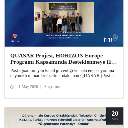
QUASAR Projesi, HORIZON Europe
Programı Kapsamında Desteklenmeye Hak
Kazandı
Post-Quantum yan kanal güvenliği ve hata enjeksiyonuna
dayanıklı mimariler üzerine odaklanan QUASAR (Post-
Quantum Side-Channel Secure and Fault-Resistant
Architectures for RISC V Platforms) projesi, HORIZON
21 May 2026
Araştırma
CL3 2025 02 CS ECCC 05 çağrısı kapsamında
desteklenmeye hak kazandı.
20
May