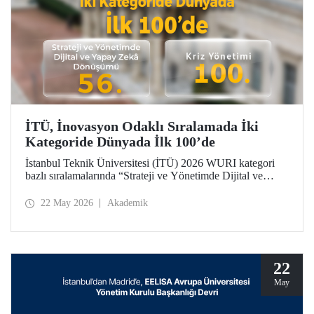
İTÜ, İnovasyon Odaklı Sıralamada İki
Kategoride Dünyada İlk 100’de
İstanbul Teknik Üniversitesi (İTÜ) 2026 WURI kategori
bazlı sıralamalarında “Strateji ve Yönetimde Dijital ve
Yapay Zekâ Dönüşümü”nde 56’ncı, “Kriz Yönetimi”nde
100’üncü oldu.
22 May 2026
Akademik
22
May