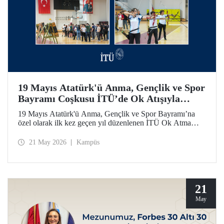
19 Mayıs Atatürk'ü Anma, Gençlik ve Spor
Bayramı Coşkusu İTÜ’de Ok Atışıyla
Yaşandı
19 Mayıs Atatürk'ü Anma, Gençlik ve Spor Bayramı’na
özel olarak ilk kez geçen yıl düzenlenen İTÜ Ok Atma
Etkinliği, 2026 yılında da İTÜ ailesini spor bilinci etrafında
bir araya getirdi.
21 May 2026
Kampüs
21
May