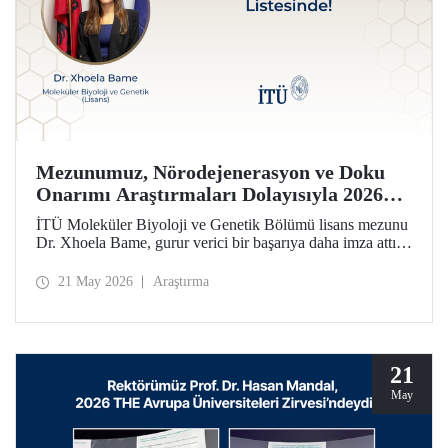
Mezunumuz, Nörodejenerasyon ve Doku
Onarımı Araştırmaları Dolayısıyla 2026
Forbes 30 Altı 30 Listesinde!
İTÜ Moleküler Biyoloji ve Genetik Bölümü lisans mezunu
Dr. Xhoela Bame, gurur verici bir başarıya daha imza attı.
Dr. Bame, nörodejenerasyon ve doku onarımı alanlarındaki
çalışmaları dolayısıyla Forbes dergisinin “2026 Avrupa’nın
21 May 2026
Araştırma
Bilim ve Sağlık Hizmetlerinde 30 Yaş Altı 30 İsmi”
listesine seçildi.
21
May