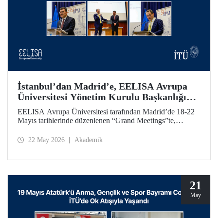
İstanbul’dan Madrid’e, EELISA Avrupa
Üniversitesi Yönetim Kurulu Başkanlığı
Devri
EELISA Avrupa Üniversitesi tarafından Madrid’de 18-22
Mayıs tarihlerinde düzenlenen “Grand Meetings”te,
EELISA Yönetim Kurulu Dönem Başkanlığı İTÜ’den
UPM’e geçti. İTÜ Rektörü Prof. Dr. Hasan Mandal, 6 ay
22 May 2026
Akademik
boyunca sürdürdüğü Başkanlık görevini UPM Rektörü
Prof. Dr. Óscar García Suárez’e düzenlenen bir törenle
devretti.
21
May