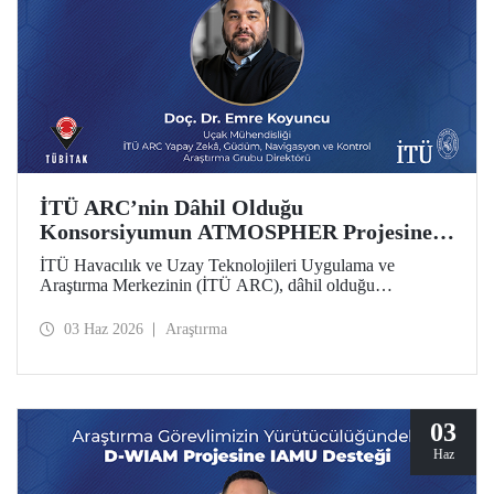
İTÜ ARC’nin Dâhil Olduğu
Konsorsiyumun ATMOSPHER Projesine
Ufuk Avrupa Desteği
İTÜ Havacılık ve Uzay Teknolojileri Uygulama ve
Araştırma Merkezinin (İTÜ ARC), dâhil olduğu
uluslararası konsorsiyum, ATMOSPHER Projesiyle Ufuk
Avrupa desteği kazandı. Bu projeyle İTÜ ARC’nin hava
03 Haz 2026
Araştırma
trafik yönetimi ve havacılıkta yapay zekâ alanlarında
yetkinliği, Avrupa kıtası ölçeğinde hava trafik yönetimi
(ATM) alanlarındaki dev isimler arasında yer alacak.
03
Haz