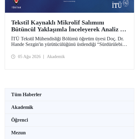
Tekstil Kaynaklı Mikrolif Salımını
Bütüncül Yaklaşımla İnceleyerek Analiz ve
Azaltım Stratejileri Geliştirecek Projeye
İTÜ Tekstil Mühendisliği Bölümü öğretim üyesi Doç. Dr.
TÜBİTAK Desteği
Hande Sezgin'in yürütücülüğünü üstlendiği “Sürdürülebilir
Pamuk ve Polyester Esaslı Tekstil Ürünlerinde Kullanım
Koşullarına Bağlı Mikrolif Salımı: Aşınma, UV Maruziyeti
05 Ağu 2026
Akademik
ve Yıkama Döngülerinin Bütünsel Analizi ve Azaltım
Stratejilerinin Geliştirilmesi” başlıklı proje, TÜBİTAK
2515 – COST Aksiyon Üyeleri Ar-Ge Destek Programı
kapsamında desteklenmeye hak kazandı.
Tüm Haberler
Akademik
Öğrenci
Mezun