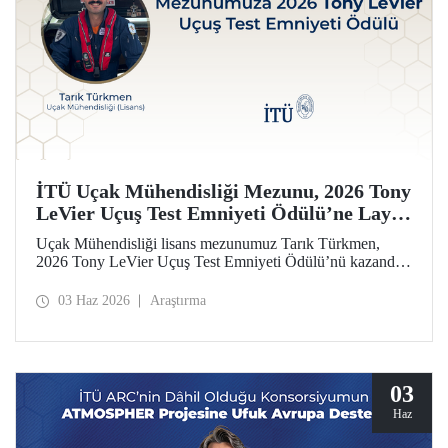
İTÜ Uçak Mühendisliği Mezunu, 2026 Tony
LeVier Uçuş Test Emniyeti Ödülü’ne Layık
Görüldü
Uçak Mühendisliği lisans mezunumuz Tarık Türkmen,
2026 Tony LeVier Uçuş Test Emniyeti Ödülü’nü kazandı.
Mezunumuz, yeni bir uçuş test tekniği geliştirerek uçuş test
emniyetine ve literatürüne sağladığı katkıyla bu prestijli
03 Haz 2026
Araştırma
ödülü kazanan ilk ve tek Türk oldu.
03
Haz