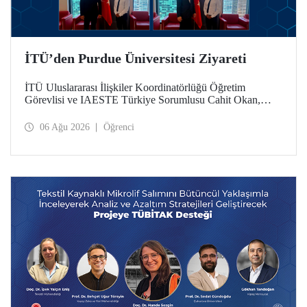
İTÜ’den Purdue Üniversitesi Ziyareti
İTÜ Uluslararası İlişkiler Koordinatörlüğü Öğretim
Görevlisi ve IAESTE Türkiye Sorumlusu Cahit Okan,
akademik ilişkileri ve iş birliğini geliştirmek amacıyla 20-27
Temmuz tarihlerinde ABD’de dünyanın önde gelen
06 Ağu 2026
Öğrenci
araştırma üniversitelerinden Purdue Üniversitesi başta
olmak üzere bir dizi ziyarette bulundu.