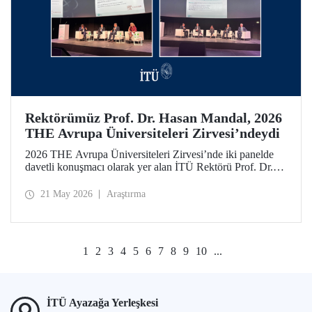
Rektörümüz Prof. Dr. Hasan Mandal, 2026
THE Avrupa Üniversiteleri Zirvesi’ndeydi
2026 THE Avrupa Üniversiteleri Zirvesi’nde iki panelde
davetli konuşmacı olarak yer alan İTÜ Rektörü Prof. Dr.
Hasan Mandal, 160’ın üzerinde üniversite ve kuruluşun
katıldığı toplantıda uluslararası araştırma ve iş birliği
21 May 2026
Araştırma
ağlarının gelişimi için temaslarda bulundu.
1
2
3
4
5
6
7
8
9
10
...
İTÜ Ayazağa Yerleşkesi