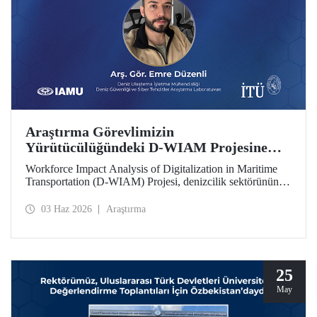
Araştırma Görevlimizin
Yürütücülüğündeki D-WIAM Projesine
IAMU Desteği
Workforce Impact Analysis of Digitalization in Maritime
Transportation (D-WIAM) Projesi, denizcilik sektörünün
dijital dönüşümünün iş gücüne etkilerine odaklanıyor.
Uluslararası Denizcilik Üniversiteleri Birliği (IAMU)
03 Haz 2026
Araştırma
tarafından desteklenen projeyi, İTÜ Deniz Ulaştırma
İşletme Mühendisliği Bölümü Araştırma Görevlisi ve Deniz
Güvenliği ve Siber Tehditler Araştırma Laboratuvarı
araştırmacısı Emre Düzenli yürütecek.
25
May