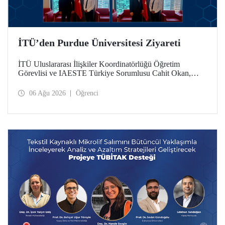
İTÜ’den Purdue Üniversitesi Ziyareti
İTÜ Uluslararası İlişkiler Koordinatörlüğü Öğretim
Görevlisi ve IAESTE Türkiye Sorumlusu Cahit Okan,
akademik ilişkileri ve iş birliğini geliştirmek amacıyla 20-27
Temmuz tarihlerinde ABD’de dünyanın önde gelen
06 Ağu 2026
Öğrenci
araştırma üniversitelerinden Purdue Üniversitesi başta
olmak üzere bir dizi ziyarette bulundu.