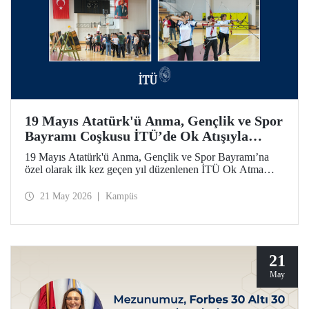
19 Mayıs Atatürk'ü Anma, Gençlik ve Spor
Bayramı Coşkusu İTÜ’de Ok Atışıyla
Yaşandı
19 Mayıs Atatürk'ü Anma, Gençlik ve Spor Bayramı’na
özel olarak ilk kez geçen yıl düzenlenen İTÜ Ok Atma
Etkinliği, 2026 yılında da İTÜ ailesini spor bilinci etrafında
bir araya getirdi.
21 May 2026
Kampüs
21
May