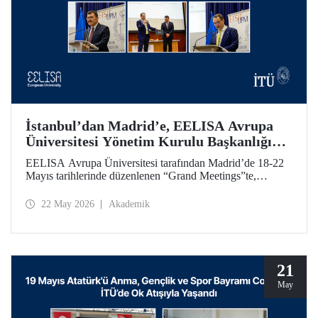
İstanbul’dan Madrid’e, EELISA Avrupa
Üniversitesi Yönetim Kurulu Başkanlığı
Devri
EELISA Avrupa Üniversitesi tarafından Madrid’de 18-22
Mayıs tarihlerinde düzenlenen “Grand Meetings”te,
EELISA Yönetim Kurulu Dönem Başkanlığı İTÜ’den
UPM’e geçti. İTÜ Rektörü Prof. Dr. Hasan Mandal, 6 ay
22 May 2026
Akademik
boyunca sürdürdüğü Başkanlık görevini UPM Rektörü
Prof. Dr. Óscar García Suárez’e düzenlenen bir törenle
devretti.
21
May