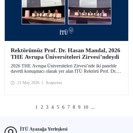
Rektörümüz Prof. Dr. Hasan Mandal, 2026
THE Avrupa Üniversiteleri Zirvesi’ndeydi
2026 THE Avrupa Üniversiteleri Zirvesi’nde iki panelde
davetli konuşmacı olarak yer alan İTÜ Rektörü Prof. Dr.
Hasan Mandal, 160’ın üzerinde üniversite ve kuruluşun
katıldığı toplantıda uluslararası araştırma ve iş birliği
21 May 2026
Araştırma
ağlarının gelişimi için temaslarda bulundu.
1
2
3
4
5
6
7
8
9
10
...
İTÜ Ayazağa Yerleşkesi