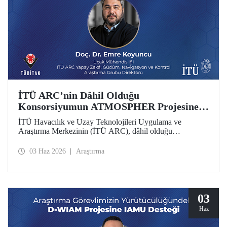
İTÜ ARC’nin Dâhil Olduğu
Konsorsiyumun ATMOSPHER Projesine
Ufuk Avrupa Desteği
İTÜ Havacılık ve Uzay Teknolojileri Uygulama ve
Araştırma Merkezinin (İTÜ ARC), dâhil olduğu
uluslararası konsorsiyum, ATMOSPHER Projesiyle Ufuk
Avrupa desteği kazandı. Bu projeyle İTÜ ARC’nin hava
03 Haz 2026
Araştırma
trafik yönetimi ve havacılıkta yapay zekâ alanlarında
yetkinliği, Avrupa kıtası ölçeğinde hava trafik yönetimi
(ATM) alanlarındaki dev isimler arasında yer alacak.
03
Haz