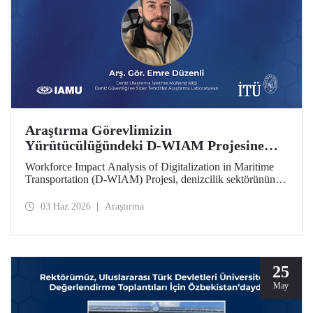
Araştırma Görevlimizin
Yürütücülüğündeki D-WIAM Projesine
IAMU Desteği
Workforce Impact Analysis of Digitalization in Maritime
Transportation (D-WIAM) Projesi, denizcilik sektörünün
dijital dönüşümünün iş gücüne etkilerine odaklanıyor.
Uluslararası Denizcilik Üniversiteleri Birliği (IAMU)
03 Haz 2026
Araştırma
tarafından desteklenen projeyi, İTÜ Deniz Ulaştırma
İşletme Mühendisliği Bölümü Araştırma Görevlisi ve Deniz
Güvenliği ve Siber Tehditler Araştırma Laboratuvarı
araştırmacısı Emre Düzenli yürütecek.
25
May