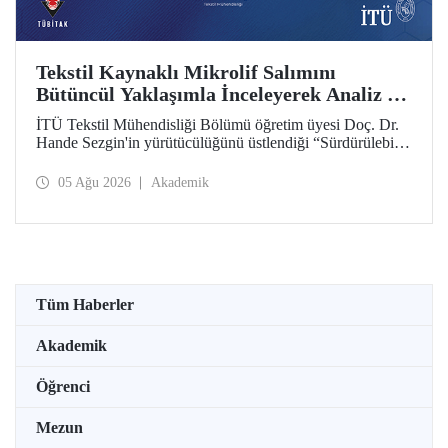
Tekstil Kaynaklı Mikrolif Salımını
Bütüncül Yaklaşımla İnceleyerek Analiz ve
Azaltım Stratejileri Geliştirecek Projeye
İTÜ Tekstil Mühendisliği Bölümü öğretim üyesi Doç. Dr.
TÜBİTAK Desteği
Hande Sezgin'in yürütücülüğünü üstlendiği “Sürdürülebilir
Pamuk ve Polyester Esaslı Tekstil Ürünlerinde Kullanım
Koşullarına Bağlı Mikrolif Salımı: Aşınma, UV Maruziyeti
05 Ağu 2026
Akademik
ve Yıkama Döngülerinin Bütünsel Analizi ve Azaltım
Stratejilerinin Geliştirilmesi” başlıklı proje, TÜBİTAK
2515 – COST Aksiyon Üyeleri Ar-Ge Destek Programı
kapsamında desteklenmeye hak kazandı.
Tüm Haberler
Akademik
Öğrenci
Mezun