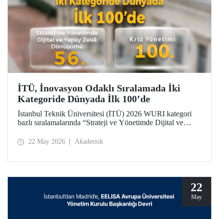
İTÜ, İnovasyon Odaklı Sıralamada İki
Kategoride Dünyada İlk 100’de
İstanbul Teknik Üniversitesi (İTÜ) 2026 WURI kategori
bazlı sıralamalarında “Strateji ve Yönetimde Dijital ve
Yapay Zekâ Dönüşümü”nde 56’ncı, “Kriz Yönetimi”nde
100’üncü oldu.
22 May 2026
Akademik
22
May