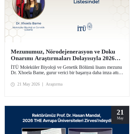
Mezunumuz, Nörodejenerasyon ve Doku
Onarımı Araştırmaları Dolayısıyla 2026
Forbes 30 Altı 30 Listesinde!
İTÜ Moleküler Biyoloji ve Genetik Bölümü lisans mezunu
Dr. Xhoela Bame, gurur verici bir başarıya daha imza attı.
Dr. Bame, nörodejenerasyon ve doku onarımı alanlarındaki
çalışmaları dolayısıyla Forbes dergisinin “2026 Avrupa’nın
21 May 2026
Araştırma
Bilim ve Sağlık Hizmetlerinde 30 Yaş Altı 30 İsmi”
listesine seçildi.
21
May