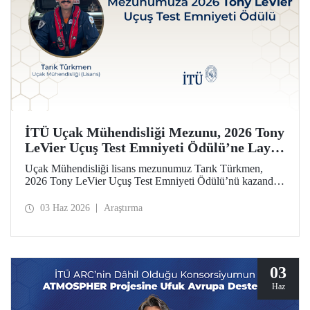
İTÜ Uçak Mühendisliği Mezunu, 2026 Tony
LeVier Uçuş Test Emniyeti Ödülü’ne Layık
Görüldü
Uçak Mühendisliği lisans mezunumuz Tarık Türkmen,
2026 Tony LeVier Uçuş Test Emniyeti Ödülü’nü kazandı.
Mezunumuz, yeni bir uçuş test tekniği geliştirerek uçuş test
emniyetine ve literatürüne sağladığı katkıyla bu prestijli
03 Haz 2026
Araştırma
ödülü kazanan ilk ve tek Türk oldu.
03
Haz