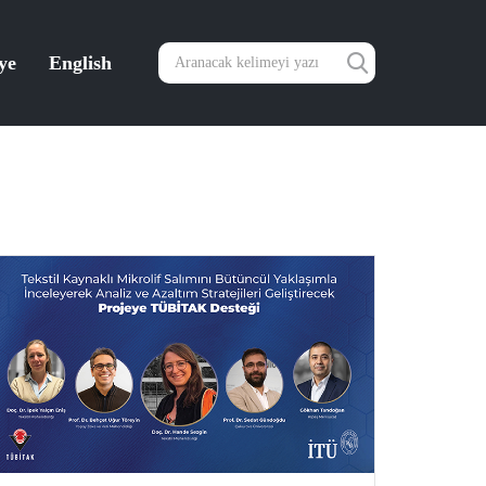
ye
English