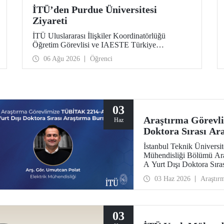
İTÜ’den Purdue Üniversitesi
Ziyareti
İTÜ Uluslararası İlişkiler Koordinatörlüğü
Öğretim Görevlisi ve IAESTE Türkiye
Sorumlusu Cahit Okan, akademik ilişkileri ve iş
06 Ağu 2026
Öğrenci
birliğini geliştirmek amacıyla 20-27 Temmuz
tarihlerinde ABD’de dünyanın önde gelen
araştırma üniversitelerinden Purdue Üniversitesi
başta olmak üzere bir dizi ziyarette bulundu.
03
Araştırma Görevl
Haz
Doktora Sırası Ar
İstanbul Teknik Üniversite
Mühendisliği Bölümü Ar
A Yurt Dışı Doktora Sır
kazandı.
03 Haz 2026
Araştır
03