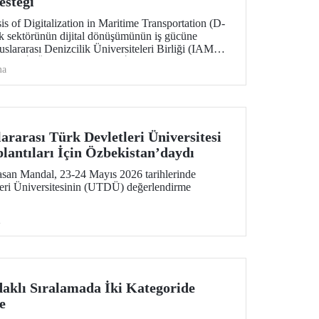
esteği
s of Digitalization in Maritime Transportation (D-
k sektörünün dijital dönüşümünün iş gücüne
luslararası Denizcilik Üniversiteleri Birliği (IAMU)
rojeyi, İTÜ Deniz Ulaştırma İşletme Mühendisliği
ma
si ve Deniz Güvenliği ve Siber Tehditler
raştırmacısı Emre Düzenli yürütecek.
rarası Türk Devletleri Üniversitesi
lantıları İçin Özbekistan’daydı
san Mandal, 23-24 Mayıs 2026 tarihlerinde
leri Üniversitesinin (UTDÜ) değerlendirme
i
aklı Sıralamada İki Kategoride
e