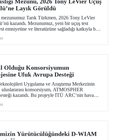
sliği Mezunu, 2026 Tony LeVier Uçuş
lü’ne Layık Görüldü
ns mezunumuz Tarık Türkmen, 2026 Tony LeVier
ü’nü kazandı. Mezunumuz, yeni bir uçuş test
test emniyetine ve literatürüne sağladığı katkıyla bu
k ve tek Türk oldu.
ma
l Olduğu Konsorsiyumun
sine Ufuk Avrupa Desteği
eknolojileri Uygulama ve Araştırma Merkezinin
u uluslararası konsorsiyum, ATMOSPHER
desteği kazandı. Bu projeyle İTÜ ARC’nin hava
ıkta yapay zekâ alanlarında yetkinliği, Avrupa kıtası
ma
etimi (ATM) alanlarındaki dev isimler arasında yer
imizin Yürütücülüğündeki D-WIAM