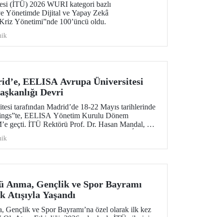
tesi (İTÜ) 2026 WURI kategori bazlı
 ve Yönetimde Dijital ve Yapay Zekâ
Kriz Yönetimi”nde 100’üncü oldu.
ik
id’e, EELISA Avrupa Üniversitesi
şkanlığı Devri
si tarafından Madrid’de 18-22 Mayıs tarihlerinde
tings”te, EELISA Yönetim Kurulu Dönem
e geçti. İTÜ Rektörü Prof. Dr. Hasan Mandal, 6
aşkanlık görevini UPM Rektörü Prof. Dr. Óscar
ik
n bir törenle devretti.
ü Anma, Gençlik ve Spor Bayramı
 Atışıyla Yaşandı
 Gençlik ve Spor Bayramı’na özel olarak ilk kez