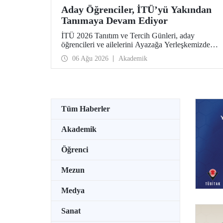
Aday Öğrenciler, İTÜ’yü Yakından
Tanımaya Devam Ediyor
İTÜ 2026 Tanıtım ve Tercih Günleri, aday
öğrencileri ve ailelerini Ayazağa Yerleşkemizde
ağırlamaya devam ediyor. Tanıtım ve Tercih
06 Ağu 2026
Akademik
Günleri 7 Ağustos’ta tamamlanacak, ilgili fakülte
ve birimler adaylara bilgi vermeye devam edecek.
Tüm Haberler
Akademik
Öğrenci
Mezun
Medya
Sanat