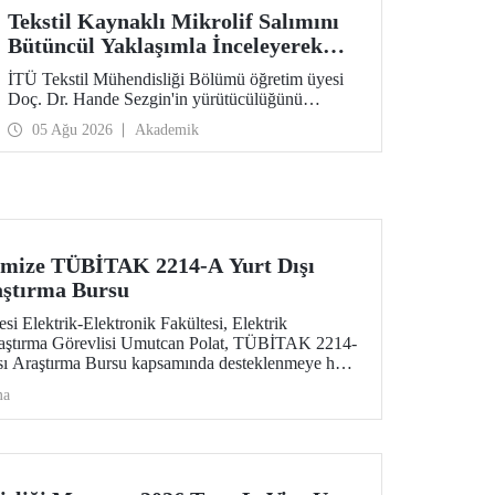
Tekstil Kaynaklı Mikrolif Salımını
Bütüncül Yaklaşımla İnceleyerek
Analiz ve Azaltım Stratejileri
İTÜ Tekstil Mühendisliği Bölümü öğretim üyesi
Geliştirecek Projeye TÜBİTAK
Doç. Dr. Hande Sezgin'in yürütücülüğünü
Desteği
üstlendiği “Sürdürülebilir Pamuk ve Polyester
05 Ağu 2026
Akademik
Esaslı Tekstil Ürünlerinde Kullanım Koşullarına
Bağlı Mikrolif Salımı: Aşınma, UV Maruziyeti ve
Yıkama Döngülerinin Bütünsel Analizi ve
Azaltım Stratejilerinin Geliştirilmesi” başlıklı
proje, TÜBİTAK 2515 – COST Aksiyon Üyeleri
Ar-Ge Destek Programı kapsamında
desteklenmeye hak kazandı.
imize TÜBİTAK 2214-A Yurt Dışı
aştırma Bursu
si Elektrik-Elektronik Fakültesi, Elektrik
aştırma Görevlisi Umutcan Polat, TÜBİTAK 2214-
ası Araştırma Bursu kapsamında desteklenmeye hak
ma