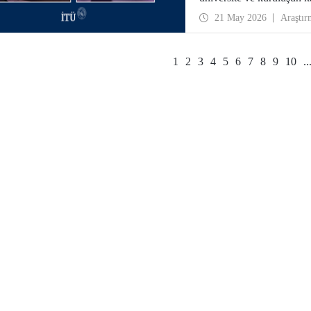
ağlarının gelişimi için te
21 May 2026
Araştır
1
2
3
4
5
6
7
8
9
10
..