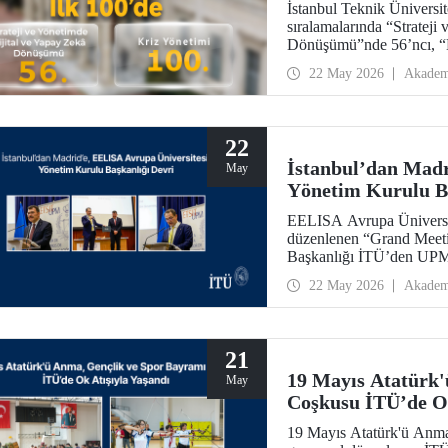
İstanbul Teknik Üniversi
sıralamalarında “Strateji
Dönüşümü”nde 56’ncı, “
22 May 2026
Akadem
22
İstanbul’dan Madr
May
Yönetim Kurulu Ba
EELISA Avrupa Üniversite
düzenlenen “Grand Mee
Başkanlığı İTÜ’den UPM’
ay boyunca sürdürdüğü B
22 May 2026
Akadem
García Suárez’e düzenlene
21
19 Mayıs Atatürk'
May
Coşkusu İTÜ’de Ok
19 Mayıs Atatürk'ü Anma,