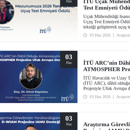
İTÜ Uçak Mühendi
Haz
Test Emniyeti Ödü
Uçak Mühendisliği lisa
Uçuş Test Emniyeti Ödül
tekniği geliştirerek uçuş 
prestijli ödülü kazanan il
03 Haz 2026
Araştır
03
İTÜ ARC’nin Dâhi
Haz
ATMOSPHER Proje
İTÜ Havacılık ve Uzay T
(İTÜ ARC), dâhil olduğ
Projesiyle Ufuk Avrupa 
trafik yönetimi ve havacıl
03 Haz 2026
Araştır
ölçeğinde hava trafik yön
alacak.
03
Araştırma Görevl
Haz