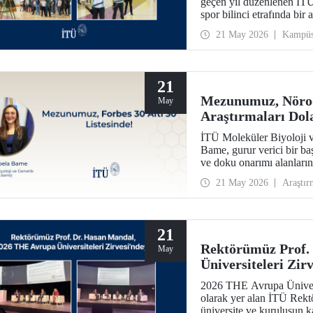
geçen yıl düzenlenen İTÜ
spor bilinci etrafında bir 
21 May 2026
Kampü
21
Mezunumuz, Nörod
May
Araştırmaları Dola
Listesinde!
İTÜ Moleküler Biyoloji 
Bame, gurur verici bir ba
ve doku onarımı alanların
“2026 Avrupa’nın Bilim v
21 May 2026
Araştır
listesine seçildi.
21
Rektörümüz Prof.
May
Üniversiteleri Zir
2026 THE Avrupa Üniversi
olarak yer alan İTÜ Rekt
üniversite ve kuruluşun kat