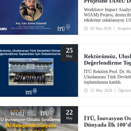
Projesine IAMU D
Workforce Impact Analysi
WIAM) Projesi, denizcili
etkilerine odaklanıyor. U
tarafından desteklenen p
03 Haz 2026
Araştır
Bölümü Araştırma Görevli
Araştırma Laboratuvarı a
25
Rektörümüz, Ulusla
May
Değerlendirme Top
İTÜ Rektörü Prof. Dr. Ha
Uluslararası Türk Devlet
toplantılarına katıldı.
25 May 2026
Öğrenc
22
İTÜ, İnovasyon Od
May
Dünyada İlk 100’d