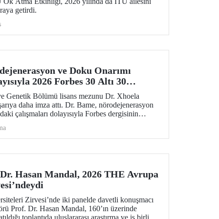
 Ok Atma Etkinliği, 2026 yılında da İTÜ ailesini
araya getirdi.
s
ejenerasyon ve Doku Onarımı
yısıyla 2026 Forbes 30 Altı 30
ve Genetik Bölümü lisans mezunu Dr. Xhoela
şarıya daha imza attı. Dr. Bame, nörodejenerasyon
daki çalışmaları dolayısıyla Forbes dergisinin
e Sağlık Hizmetlerinde 30 Yaş Altı 30 İsmi”
ma
 Dr. Hasan Mandal, 2026 THE Avrupa
vesi’ndeydi
teleri Zirvesi’nde iki panelde davetli konuşmacı
örü Prof. Dr. Hasan Mandal, 160’ın üzerinde
ıldığı toplantıda uluslararası araştırma ve iş birliği