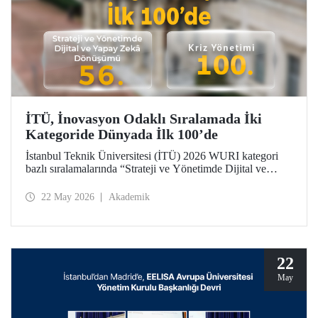
İTÜ, İnovasyon Odaklı Sıralamada İki
Kategoride Dünyada İlk 100’de
İstanbul Teknik Üniversitesi (İTÜ) 2026 WURI kategori
bazlı sıralamalarında “Strateji ve Yönetimde Dijital ve
Yapay Zekâ Dönüşümü”nde 56’ncı, “Kriz Yönetimi”nde
100’üncü oldu.
22 May 2026
Akademik
22
May