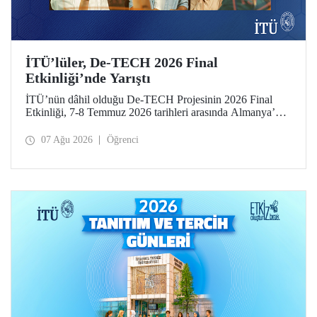
İTÜ’lüler, De-TECH 2026 Final
Etkinliği’nde Yarıştı
İTÜ’nün dâhil olduğu De-TECH Projesinin 2026 Final
Etkinliği, 7-8 Temmuz 2026 tarihleri arasında Almanya’da
Leibniz Üniversitesi Hannover ev sahipliğinde düzenlendi.
İTÜ’lü girişimciler, etkinlikte girişimlerini ve projelerini
07 Ağu 2026
Öğrenci
tanıttılar. İTÜ Gıda Mühendisliği Bölümü öğrencisi Elmas
Elif Altuntaş ve Arş. Gör. İlayda Şanlı tarafından
geliştirilen “PressPot” Projesi, De-TECH İnovasyon
Teknoloji Müsabakası – Gıda ve Tarım Edisyonu’nda “En
Yaratıcı Fikir” kategorisinde birincilik ödülünün sahibi
oldu.