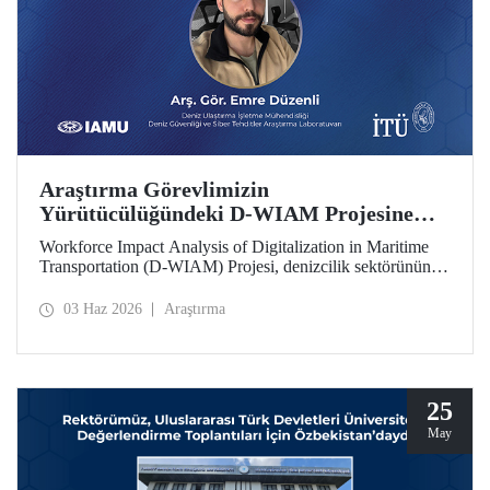
Araştırma Görevlimizin
Yürütücülüğündeki D-WIAM Projesine
IAMU Desteği
Workforce Impact Analysis of Digitalization in Maritime
Transportation (D-WIAM) Projesi, denizcilik sektörünün
dijital dönüşümünün iş gücüne etkilerine odaklanıyor.
Uluslararası Denizcilik Üniversiteleri Birliği (IAMU)
03 Haz 2026
Araştırma
tarafından desteklenen projeyi, İTÜ Deniz Ulaştırma
İşletme Mühendisliği Bölümü Araştırma Görevlisi ve Deniz
Güvenliği ve Siber Tehditler Araştırma Laboratuvarı
araştırmacısı Emre Düzenli yürütecek.
25
May