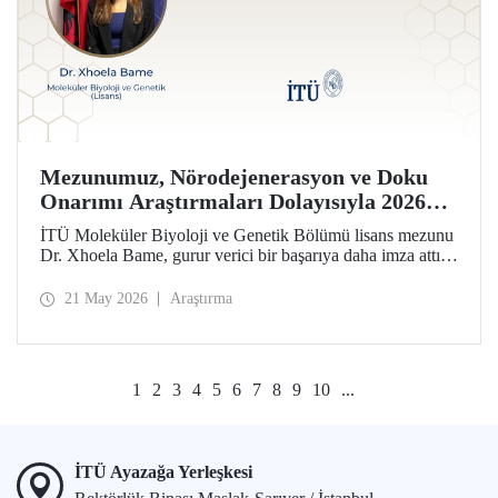
Mezunumuz, Nörodejenerasyon ve Doku
Onarımı Araştırmaları Dolayısıyla 2026
Forbes 30 Altı 30 Listesinde!
İTÜ Moleküler Biyoloji ve Genetik Bölümü lisans mezunu
Dr. Xhoela Bame, gurur verici bir başarıya daha imza attı.
Dr. Bame, nörodejenerasyon ve doku onarımı alanlarındaki
çalışmaları dolayısıyla Forbes dergisinin “2026 Avrupa’nın
21 May 2026
Araştırma
Bilim ve Sağlık Hizmetlerinde 30 Yaş Altı 30 İsmi”
listesine seçildi.
1
2
3
4
5
6
7
8
9
10
...
İTÜ Ayazağa Yerleşkesi