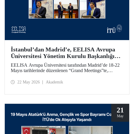
İstanbul’dan Madrid’e, EELISA Avrupa
Üniversitesi Yönetim Kurulu Başkanlığı
Devri
EELISA Avrupa Üniversitesi tarafından Madrid’de 18-22
Mayıs tarihlerinde düzenlenen “Grand Meetings”te,
EELISA Yönetim Kurulu Dönem Başkanlığı İTÜ’den
UPM’e geçti. İTÜ Rektörü Prof. Dr. Hasan Mandal, 6 ay
22 May 2026
Akademik
boyunca sürdürdüğü Başkanlık görevini UPM Rektörü
Prof. Dr. Óscar García Suárez’e düzenlenen bir törenle
devretti.
21
May