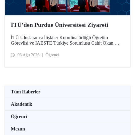
İTÜ’den Purdue Üniversitesi Ziyareti
İTÜ Uluslararası İlişkiler Koordinatörlüğü Öğretim
Görevlisi ve IAESTE Türkiye Sorumlusu Cahit Okan,
akademik ilişkileri ve iş birliğini geliştirmek amacıyla 20-27
Temmuz tarihlerinde ABD’de dünyanın önde gelen
06 Ağu 2026
Öğrenci
araştırma üniversitelerinden Purdue Üniversitesi başta
olmak üzere bir dizi ziyarette bulundu.
Tüm Haberler
Akademik
Öğrenci
Mezun