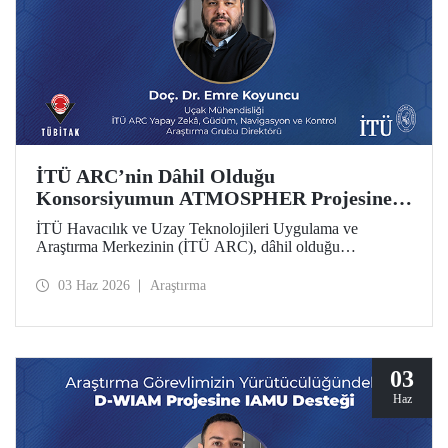
İTÜ ARC’nin Dâhil Olduğu
Konsorsiyumun ATMOSPHER Projesine
Ufuk Avrupa Desteği
İTÜ Havacılık ve Uzay Teknolojileri Uygulama ve
Araştırma Merkezinin (İTÜ ARC), dâhil olduğu
uluslararası konsorsiyum, ATMOSPHER Projesiyle Ufuk
Avrupa desteği kazandı. Bu projeyle İTÜ ARC’nin hava
03 Haz 2026
Araştırma
trafik yönetimi ve havacılıkta yapay zekâ alanlarında
yetkinliği, Avrupa kıtası ölçeğinde hava trafik yönetimi
(ATM) alanlarındaki dev isimler arasında yer alacak.
03
Haz