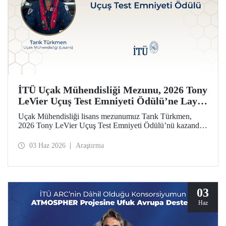
İTÜ Uçak Mühendisliği Mezunu, 2026 Tony
LeVier Uçuş Test Emniyeti Ödülü’ne Layık
Görüldü
Uçak Mühendisliği lisans mezunumuz Tarık Türkmen,
2026 Tony LeVier Uçuş Test Emniyeti Ödülü’nü kazandı.
Mezunumuz, yeni bir uçuş test tekniği geliştirerek uçuş test
emniyetine ve literatürüne sağladığı katkıyla bu prestijli
03 Haz 2026
Araştırma
ödülü kazanan ilk ve tek Türk oldu.
03
Haz