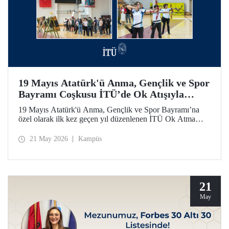
19 Mayıs Atatürk'ü Anma, Gençlik ve Spor
Bayramı Coşkusu İTÜ’de Ok Atışıyla
Yaşandı
19 Mayıs Atatürk'ü Anma, Gençlik ve Spor Bayramı’na
özel olarak ilk kez geçen yıl düzenlenen İTÜ Ok Atma
Etkinliği, 2026 yılında da İTÜ ailesini spor bilinci etrafında
bir araya getirdi.
21 May 2026
Kampüs
21
May