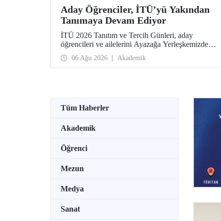
Aday Öğrenciler, İTÜ’yü Yakından
Tanımaya Devam Ediyor
İTÜ 2026 Tanıtım ve Tercih Günleri, aday
öğrencileri ve ailelerini Ayazağa Yerleşkemizde
ağırlamaya devam ediyor. Tanıtım ve Tercih
06 Ağu 2026
Akademik
Günleri 7 Ağustos’ta tamamlanacak, ilgili fakülte
ve birimler adaylara bilgi vermeye devam edecek.
Tüm Haberler
Akademik
Öğrenci
Mezun
Medya
Sanat