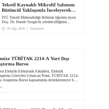
Tekstil Kaynaklı Mikrolif Salımını
Bütüncül Yaklaşımla İnceleyerek
Analiz ve Azaltım Stratejileri
İTÜ Tekstil Mühendisliği Bölümü öğretim üyesi
Geliştirecek Projeye TÜBİTAK
Doç. Dr. Hande Sezgin'in yürütücülüğünü
Desteği
üstlendiği “Sürdürülebilir Pamuk ve Polyester
05 Ağu 2026
Akademik
Esaslı Tekstil Ürünlerinde Kullanım Koşullarına
Bağlı Mikrolif Salımı: Aşınma, UV Maruziyeti ve
Yıkama Döngülerinin Bütünsel Analizi ve
Azaltım Stratejilerinin Geliştirilmesi” başlıklı
proje, TÜBİTAK 2515 – COST Aksiyon Üyeleri
Ar-Ge Destek Programı kapsamında
desteklenmeye hak kazandı.
imize TÜBİTAK 2214-A Yurt Dışı
aştırma Bursu
si Elektrik-Elektronik Fakültesi, Elektrik
aştırma Görevlisi Umutcan Polat, TÜBİTAK 2214-
ası Araştırma Bursu kapsamında desteklenmeye hak
ma