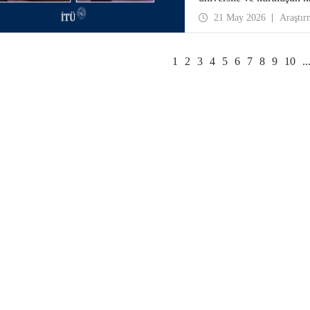
ağlarının gelişimi için te
21 May 2026
Araştır
1
2
3
4
5
6
7
8
9
10
..