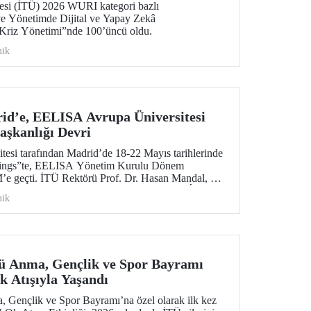
tesi (İTÜ) 2026 WURI kategori bazlı
 ve Yönetimde Dijital ve Yapay Zekâ
Kriz Yönetimi”nde 100’üncü oldu.
ik
id’e, EELISA Avrupa Üniversitesi
şkanlığı Devri
si tarafından Madrid’de 18-22 Mayıs tarihlerinde
tings”te, EELISA Yönetim Kurulu Dönem
e geçti. İTÜ Rektörü Prof. Dr. Hasan Mandal, 6
aşkanlık görevini UPM Rektörü Prof. Dr. Óscar
ik
n bir törenle devretti.
ü Anma, Gençlik ve Spor Bayramı
 Atışıyla Yaşandı
 Gençlik ve Spor Bayramı’na özel olarak ilk kez