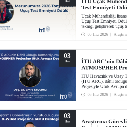
İTÜ Uçak Mühendi
Haz
Test Emniyeti Ödü
Uçak Mühendisliği lisa
Uçuş Test Emniyeti Ödül
tekniği geliştirerek uçuş 
prestijli ödülü kazanan il
03 Haz 2026
Araştır
03
İTÜ ARC’nin Dâhi
Haz
ATMOSPHER Proje
İTÜ Havacılık ve Uzay T
(İTÜ ARC), dâhil olduğ
Projesiyle Ufuk Avrupa 
trafik yönetimi ve havacıl
03 Haz 2026
Araştır
ölçeğinde hava trafik yön
alacak.
03
Araştırma Görevl
Haz