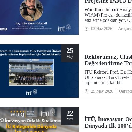
Projesine IAMU D
Workforce Impact Analysi
WIAM) Projesi, denizcili
etkilerine odaklanıyor. U
tarafından desteklenen p
03 Haz 2026
Araştır
Bölümü Araştırma Görevli
Araştırma Laboratuvarı a
25
Rektörümüz, Ulusla
May
Değerlendirme Top
İTÜ Rektörü Prof. Dr. Ha
Uluslararası Türk Devlet
toplantılarına katıldı.
25 May 2026
Öğrenc
22
İTÜ, İnovasyon Od
May
Dünyada İlk 100’d