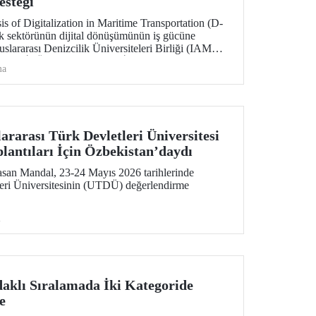
esteği
s of Digitalization in Maritime Transportation (D-
k sektörünün dijital dönüşümünün iş gücüne
luslararası Denizcilik Üniversiteleri Birliği (IAMU)
rojeyi, İTÜ Deniz Ulaştırma İşletme Mühendisliği
ma
si ve Deniz Güvenliği ve Siber Tehditler
raştırmacısı Emre Düzenli yürütecek.
rarası Türk Devletleri Üniversitesi
lantıları İçin Özbekistan’daydı
san Mandal, 23-24 Mayıs 2026 tarihlerinde
leri Üniversitesinin (UTDÜ) değerlendirme
i
aklı Sıralamada İki Kategoride
e