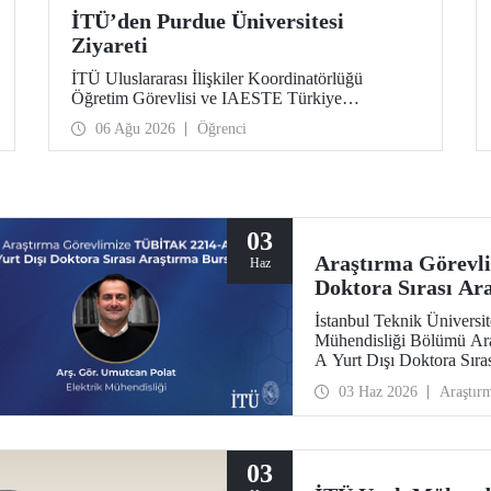
İTÜ’den Purdue Üniversitesi
Ziyareti
İTÜ Uluslararası İlişkiler Koordinatörlüğü
Öğretim Görevlisi ve IAESTE Türkiye
Sorumlusu Cahit Okan, akademik ilişkileri ve iş
06 Ağu 2026
Öğrenci
birliğini geliştirmek amacıyla 20-27 Temmuz
tarihlerinde ABD’de dünyanın önde gelen
araştırma üniversitelerinden Purdue Üniversitesi
başta olmak üzere bir dizi ziyarette bulundu.
03
Araştırma Görevl
Haz
Doktora Sırası Ar
İstanbul Teknik Üniversite
Mühendisliği Bölümü Ar
A Yurt Dışı Doktora Sır
kazandı.
03 Haz 2026
Araştır
03