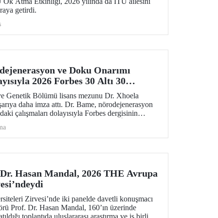
 Ok Atma Etkinliği, 2026 yılında da İTÜ ailesini
araya getirdi.
s
ejenerasyon ve Doku Onarımı
yısıyla 2026 Forbes 30 Altı 30
ve Genetik Bölümü lisans mezunu Dr. Xhoela
şarıya daha imza attı. Dr. Bame, nörodejenerasyon
daki çalışmaları dolayısıyla Forbes dergisinin
e Sağlık Hizmetlerinde 30 Yaş Altı 30 İsmi”
ma
 Dr. Hasan Mandal, 2026 THE Avrupa
vesi’ndeydi
teleri Zirvesi’nde iki panelde davetli konuşmacı
örü Prof. Dr. Hasan Mandal, 160’ın üzerinde
ıldığı toplantıda uluslararası araştırma ve iş birliği