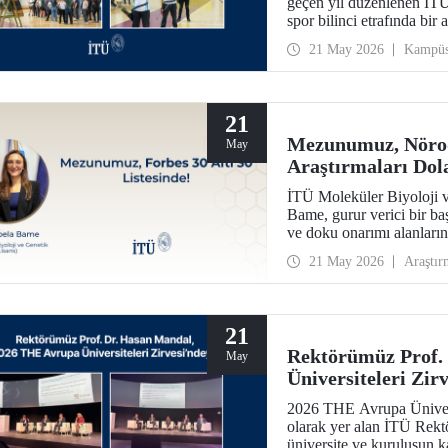
geçen yıl düzenlenen İTÜ
spor bilinci etrafında bir 
21 May 2026
Kampü
21
Mezunumuz, Nörod
May
Araştırmaları Dola
Listesinde!
İTÜ Moleküler Biyoloji 
Bame, gurur verici bir ba
ve doku onarımı alanların
“2026 Avrupa’nın Bilim v
21 May 2026
Araştır
listesine seçildi.
21
Rektörümüz Prof.
May
Üniversiteleri Zir
2026 THE Avrupa Üniversi
olarak yer alan İTÜ Rekt
üniversite ve kuruluşun kat