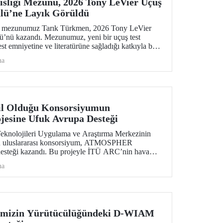
sliği Mezunu, 2026 Tony LeVier Uçuş
lü’ne Layık Görüldü
ns mezunumuz Tarık Türkmen, 2026 Tony LeVier
ü’nü kazandı. Mezunumuz, yeni bir uçuş test
test emniyetine ve literatürüne sağladığı katkıyla bu
k ve tek Türk oldu.
ma
l Olduğu Konsorsiyumun
sine Ufuk Avrupa Desteği
eknolojileri Uygulama ve Araştırma Merkezinin
u uluslararası konsorsiyum, ATMOSPHER
desteği kazandı. Bu projeyle İTÜ ARC’nin hava
ıkta yapay zekâ alanlarında yetkinliği, Avrupa kıtası
ma
etimi (ATM) alanlarındaki dev isimler arasında yer
imizin Yürütücülüğündeki D-WIAM