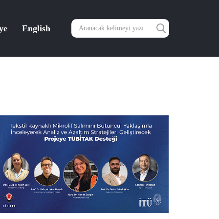
ye
English