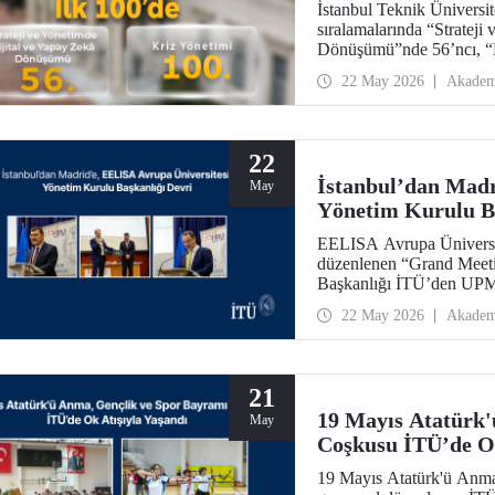
İstanbul Teknik Üniversi
sıralamalarında “Strateji
Dönüşümü”nde 56’ncı, “
22 May 2026
Akadem
22
İstanbul’dan Madr
May
Yönetim Kurulu Ba
EELISA Avrupa Üniversite
düzenlenen “Grand Mee
Başkanlığı İTÜ’den UPM’
ay boyunca sürdürdüğü B
22 May 2026
Akadem
García Suárez’e düzenlene
21
19 Mayıs Atatürk'
May
Coşkusu İTÜ’de Ok
19 Mayıs Atatürk'ü Anma,