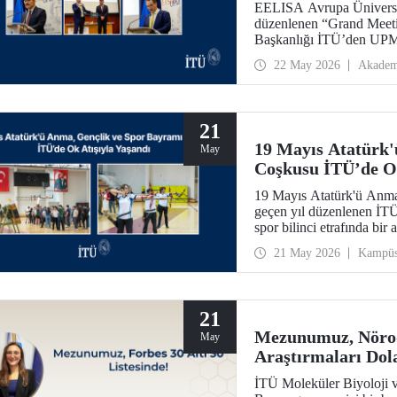
EELISA Avrupa Üniversite
düzenlenen “Grand Mee
Başkanlığı İTÜ’den UPM’
ay boyunca sürdürdüğü B
22 May 2026
Akadem
García Suárez’e düzenlene
21
19 Mayıs Atatürk'
May
Coşkusu İTÜ’de Ok
19 Mayıs Atatürk'ü Anma,
geçen yıl düzenlenen İTÜ
spor bilinci etrafında bir 
21 May 2026
Kampü
21
Mezunumuz, Nörod
May
Araştırmaları Dola
Listesinde!
İTÜ Moleküler Biyoloji 