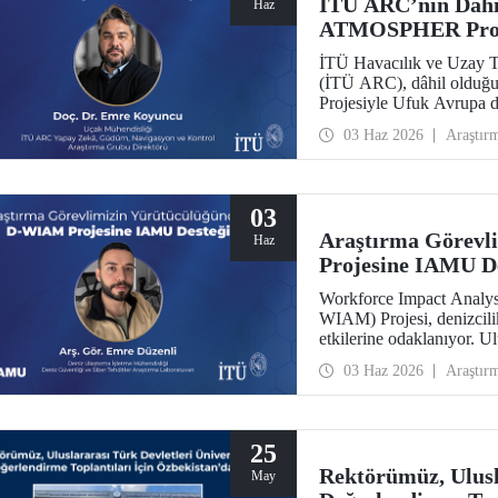
İTÜ ARC’nin Dâhi
Haz
ATMOSPHER Proje
İTÜ Havacılık ve Uzay T
(İTÜ ARC), dâhil olduğ
Projesiyle Ufuk Avrupa 
trafik yönetimi ve havacıl
03 Haz 2026
Araştır
ölçeğinde hava trafik yön
alacak.
03
Araştırma Görevl
Haz
Projesine IAMU D
Workforce Impact Analysi
WIAM) Projesi, denizcili
etkilerine odaklanıyor. U
tarafından desteklenen p
03 Haz 2026
Araştır
Bölümü Araştırma Görevli
Araştırma Laboratuvarı a
25
Rektörümüz, Ulusla
May