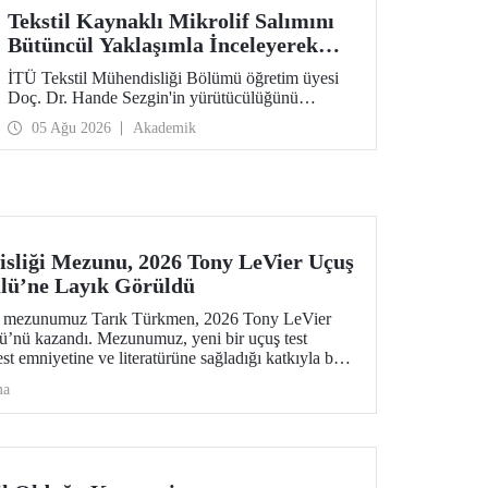
Tekstil Kaynaklı Mikrolif Salımını
Bütüncül Yaklaşımla İnceleyerek
Analiz ve Azaltım Stratejileri
İTÜ Tekstil Mühendisliği Bölümü öğretim üyesi
Geliştirecek Projeye TÜBİTAK
Doç. Dr. Hande Sezgin'in yürütücülüğünü
Desteği
üstlendiği “Sürdürülebilir Pamuk ve Polyester
05 Ağu 2026
Akademik
Esaslı Tekstil Ürünlerinde Kullanım Koşullarına
Bağlı Mikrolif Salımı: Aşınma, UV Maruziyeti ve
Yıkama Döngülerinin Bütünsel Analizi ve
Azaltım Stratejilerinin Geliştirilmesi” başlıklı
proje, TÜBİTAK 2515 – COST Aksiyon Üyeleri
Ar-Ge Destek Programı kapsamında
desteklenmeye hak kazandı.
sliği Mezunu, 2026 Tony LeVier Uçuş
lü’ne Layık Görüldü
ns mezunumuz Tarık Türkmen, 2026 Tony LeVier
ü’nü kazandı. Mezunumuz, yeni bir uçuş test
test emniyetine ve literatürüne sağladığı katkıyla bu
k ve tek Türk oldu.
ma