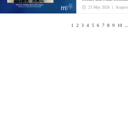
HORIZON CL3 2025 02 C
21 May 2026
Araştır
hak kazandı.
1
2
3
4
5
6
7
8
9
10
..