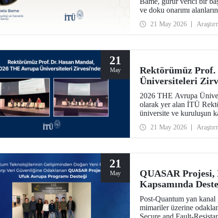
Bame, gurur verici bir ba
ve doku onarımı alanların
“2026 Avrupa’nın Bilim v
21 May 2026
Araştır
listesine seçildi.
21
Rektörümüz Prof.
May
Üniversiteleri Zir
2026 THE Avrupa Üniversi
olarak yer alan İTÜ Rekt
üniversite ve kuruluşun kat
ağlarının gelişimi için te
21 May 2026
Araştır
21
QUASAR Projesi,
May
Kapsamında Dest
Post-Quantum yan kanal g
mimariler üzerine odak
Secure and Fault-Resistan