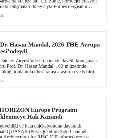
şarıya daha imza attı. Dr. Bame, nörodejenerasyon
daki çalışmaları dolayısıyla Forbes dergisinin
e Sağlık Hizmetlerinde 30 Yaş Altı 30 İsmi”
ma
 Dr. Hasan Mandal, 2026 THE Avrupa
vesi’ndeydi
teleri Zirvesi’nde iki panelde davetli konuşmacı
örü Prof. Dr. Hasan Mandal, 160’ın üzerinde
ıldığı toplantıda uluslararası araştırma ve iş birliği
maslarda bulundu.
ma
 HORIZON Europe Programı
eklenmeye Hak Kazandı
üvenliği ve hata enjeksiyonuna dayanıklı
lanan QUASAR (Post-Quantum Side-Channel
t Architectures for RISC V Platforms) projesi,