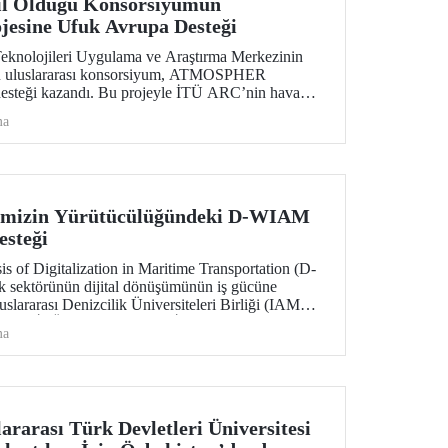
l Olduğu Konsorsiyumun
sine Ufuk Avrupa Desteği
eknolojileri Uygulama ve Araştırma Merkezinin
u uluslararası konsorsiyum, ATMOSPHER
desteği kazandı. Bu projeyle İTÜ ARC’nin hava
ıkta yapay zekâ alanlarında yetkinliği, Avrupa kıtası
ma
etimi (ATM) alanlarındaki dev isimler arasında yer
imizin Yürütücülüğündeki D-WIAM
esteği
s of Digitalization in Maritime Transportation (D-
k sektörünün dijital dönüşümünün iş gücüne
luslararası Denizcilik Üniversiteleri Birliği (IAMU)
rojeyi, İTÜ Deniz Ulaştırma İşletme Mühendisliği
ma
si ve Deniz Güvenliği ve Siber Tehditler
raştırmacısı Emre Düzenli yürütecek.
rarası Türk Devletleri Üniversitesi