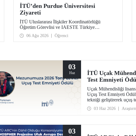
İTÜ’den Purdue Üniversitesi
Ziyareti
İTÜ Uluslararası İlişkiler Koordinatörlüğü
Öğretim Görevlisi ve IAESTE Türkiye
Sorumlusu Cahit Okan, akademik ilişkileri ve iş
06 Ağu 2026
Öğrenci
birliğini geliştirmek amacıyla 20-27 Temmuz
tarihlerinde ABD’de dünyanın önde gelen
araştırma üniversitelerinden Purdue Üniversitesi
başta olmak üzere bir dizi ziyarette bulundu.
03
İTÜ Uçak Mühendi
Haz
Test Emniyeti Ödü
Uçak Mühendisliği lisa
Uçuş Test Emniyeti Ödül
tekniği geliştirerek uçuş 
prestijli ödülü kazanan il
03 Haz 2026
Araştır
03