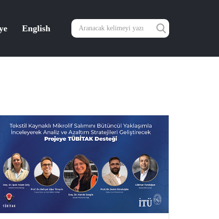
ye
English