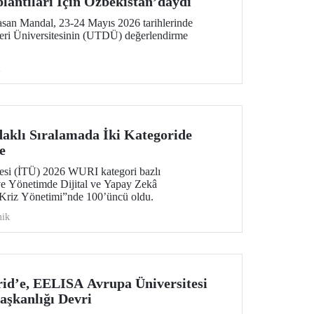
lantıları İçin Özbekistan’daydı
san Mandal, 23-24 Mayıs 2026 tarihlerinde
leri Üniversitesinin (UTDÜ) değerlendirme
i
aklı Sıralamada İki Kategoride
e
tesi (İTÜ) 2026 WURI kategori bazlı
 ve Yönetimde Dijital ve Yapay Zekâ
Kriz Yönetimi”nde 100’üncü oldu.
ik
id’e, EELISA Avrupa Üniversitesi
şkanlığı Devri