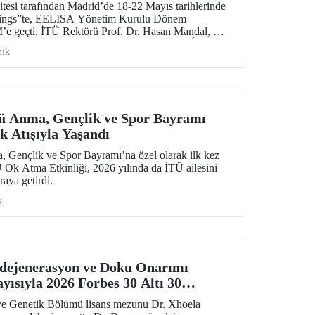
si tarafından Madrid’de 18-22 Mayıs tarihlerinde
tings”te, EELISA Yönetim Kurulu Dönem
e geçti. İTÜ Rektörü Prof. Dr. Hasan Mandal, 6
aşkanlık görevini UPM Rektörü Prof. Dr. Óscar
ik
n bir törenle devretti.
ü Anma, Gençlik ve Spor Bayramı
 Atışıyla Yaşandı
 Gençlik ve Spor Bayramı’na özel olarak ilk kez
 Ok Atma Etkinliği, 2026 yılında da İTÜ ailesini
araya getirdi.
s
ejenerasyon ve Doku Onarımı
yısıyla 2026 Forbes 30 Altı 30
ve Genetik Bölümü lisans mezunu Dr. Xhoela