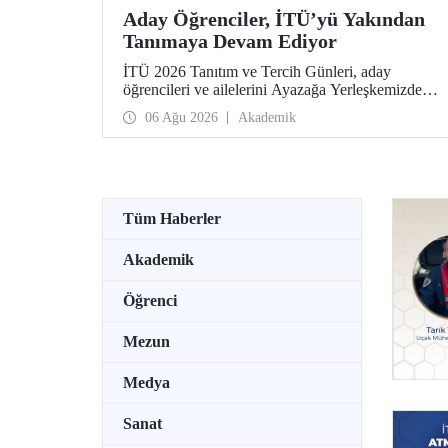
Aday Öğrenciler, İTÜ’yü Yakından
Tanımaya Devam Ediyor
İTÜ 2026 Tanıtım ve Tercih Günleri, aday
öğrencileri ve ailelerini Ayazağa Yerleşkemizde
ağırlamaya devam ediyor. Tanıtım ve Tercih
06 Ağu 2026
Akademik
Günleri 7 Ağustos’ta tamamlanacak, ilgili fakülte
ve birimler adaylara bilgi vermeye devam edecek.
Tüm Haberler
Akademik
Öğrenci
Mezun
Medya
Sanat