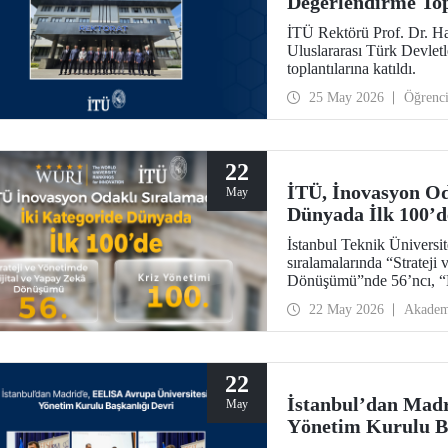
Değerlendirme Top
İTÜ Rektörü Prof. Dr. Ha
Uluslararası Türk Devlet
toplantılarına katıldı.
25 May 2026
Öğrenc
22
İTÜ, İnovasyon Od
May
Dünyada İlk 100’d
İstanbul Teknik Üniversi
sıralamalarında “Strateji
Dönüşümü”nde 56’ncı, “
22 May 2026
Akadem
22
İstanbul’dan Madr
May
Yönetim Kurulu Ba